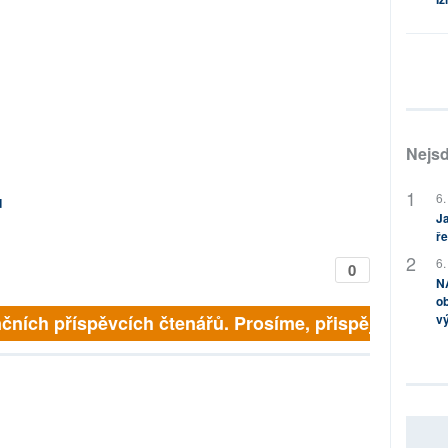
Nejsd
6.
d
Ja
ře
6.
0
NA
ob
ních příspěvcích čtenářů. Prosíme, přispějte. ➥
v