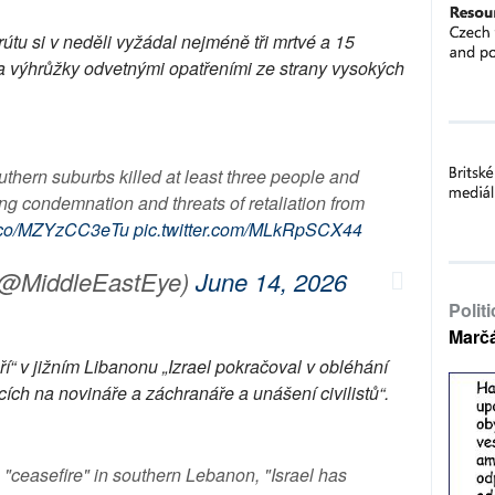
rútu si v neděli vyžádal nejméně tři mrtvé a 15
a výhrůžky odvetnými opatřeními ze strany vysokých
outhern suburbs killed at least three people and
 condemnation and threats of retaliation from
/t.co/MZYzCC3eTu
pic.twitter.com/MLkRpSCX44
(@MiddleEastEye)
June 14, 2026
Polit
Marč
 v jižním Libanonu „Izrael pokračoval v obléhání
ích na novináře a záchranáře a unášení civilistů“.
"ceasefire" in southern Lebanon, "Israel has