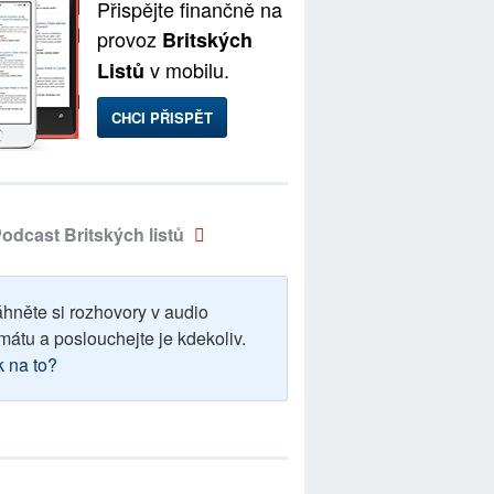
Přispějte finančně na
provoz
Britských
v mobilu.
Listů
CHCI PŘISPĚT
odcast Britských listů
áhněte si rozhovory v audio
mátu a poslouchejte je kdekoliv.
k na to?