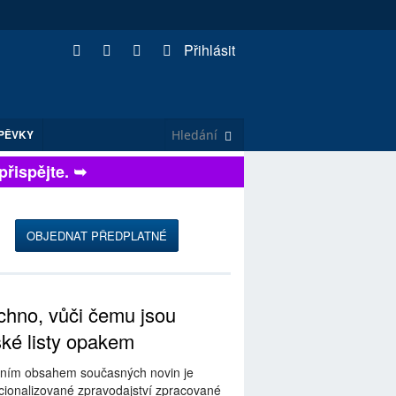
Přihlásit
PĚVKY
spějte. ➥
OBJEDNAT PŘEDPLATNÉ
hno, vůči čemu jsou
ské listy opakem
ním obsahem současných novin je
ionalizované zpravodajství zpracované