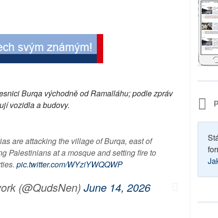
 vesnici Burqa východně od Ramalláhu; podle zpráv
P
ují vozidla a budovy.
St
itias are attacking the village of Burqa, east of
for
g Palestinians at a mosque and setting fire to
Ja
ties.
pic.twitter.com/WYziYWQQWP
work (@QudsNen)
June 14, 2026