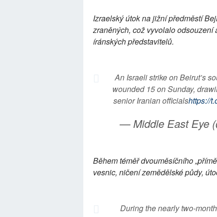
Izraelský útok na jižní předměstí Bej
zraněných, což vyvolalo odsouzení 
íránských představitelů.
An Israeli strike on Beirut’s s
wounded 15 on Sunday, drawing
senior Iranian officials
https:/
— Middle East Eye 
Během téměř dvouměsíčního „příměří“
vesnic, ničení zemědělské půdy, útoc
During the nearly two-month 