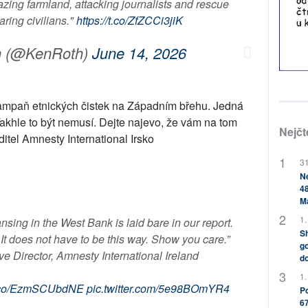
azing farmland, attacking journalists and rescue
ring civilians."
https://t.co/ZfZCCi3jiK
h (@KenRoth)
June 14, 2026
kampaň etnických čistek na Západním břehu. Jedná
akhle to být nemusí. Dejte najevo, že vám na tom
Nejčt
itel Amnesty International Irsko
31
Ne
48
M
1.
nsing in the West Bank is laid bare in our report.
Sh
 It does not have to be this way. Show you care.”
go
 Director, Amnesty International Ireland
do
1.
/t.co/EzmSCUbdNE
pic.twitter.com/5e98BOmYR4
Po
67