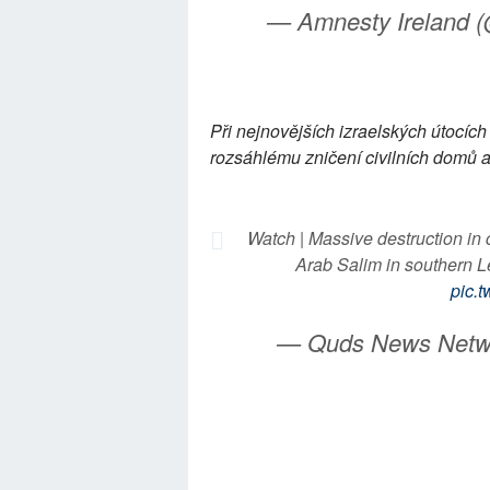
— Amnesty Ireland 
Při nejnovějších izraelských útocích
rozsáhlému zničení civilních domů a 
Watch | Massive destruction in c
Arab Salim in southern Le
pic.t
— Quds News Net