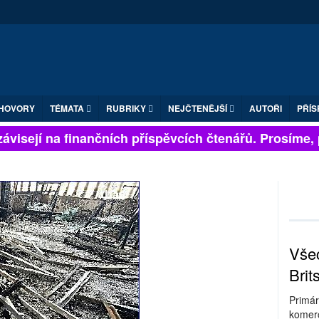
HOVORY
TÉMATA
RUBRIKY
NEJČTENĚJŠÍ
AUTOŘI
PŘÍS
visejí na finančních příspěvcích čtenářů. Prosíme, při
Všec
Brit
Primár
komerc