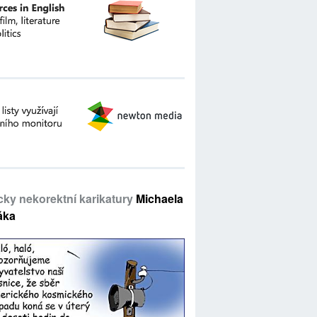
icky nekorektní karikatury
Michaela
áka