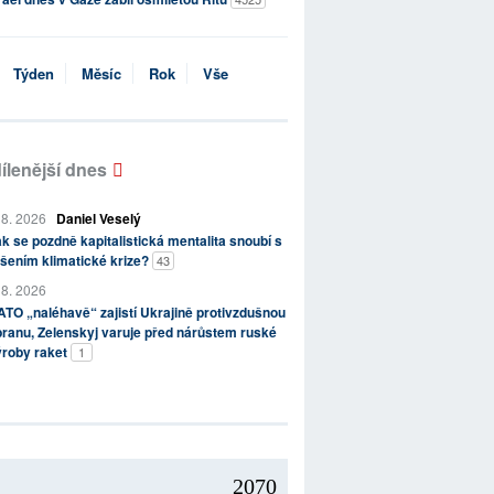
Týden
Měsíc
Rok
Vše
ílenější dnes
 8. 2026
Daniel Veselý
k se pozdně kapitalistická mentalita snoubí s
šením klimatické krize?
43
 8. 2026
TO „naléhavě“ zajistí Ukrajině protivzdušnou
ranu, Zelenskyj varuje před nárůstem ruské
ýroby raket
1
2070