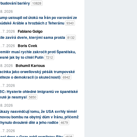
ybudování bariéry
10828
 8. 2026
ump ustoupil od útoků na Írán po varování ze
aúdské Arábie a hrozbách z Teheránu
9340
. 7. 2026
Fabiano Golgo
álie zavírá dveře, kterými sama prošla
8132
. 7. 2026
Boris Cvek
emiér musí rychle zakročit proti Španělsku,
esně jak by to chtěl Putin
7212
 8. 2026
Bohumil Kartous
acinka jako orwellovský pěšák trumpovské
titeze o demokracii (o skutečnosti)
6942
. 7. 2026
C: Hysterie ohledně imigrantů ve španělské
eutě je nesmysl
5850
 8. 2026
kazy nasvědčují tomu, že USA svrhly téměř
novou bombu na obytný dům v Íránu, přičemž
hynulo dvouleté dítě a jeho rodiče
4679
. 7. 2026
rael dnes v Gaze zabil osmiletou Ritu
4525