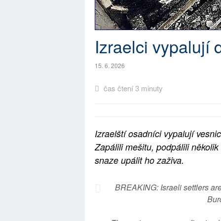
Izraelci vypalují
15. 6. 2026
čas čtení 3 minuty
Izraelští osadníci vypalují ves
Zapálili mešitu, podpálili několi
snaze upálit ho zaživa.
BREAKING: Israeli settlers ar
Bur