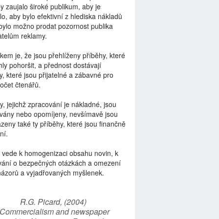
by zaujalo široké publikum, aby je
lo, aby bylo efektivní z hlediska nákladů
bylo možno prodat pozornost publika
telům reklamy.
kem je, že jsou přehlíženy příběhy, které
ly pohoršit, a přednost dostávají
y, které jsou přijatelné a zábavné pro
počet čtenářů.
y, jejichž zpracování je nákladné, jsou
vány nebo opomíjeny, nevšímavě jsou
zeny také ty příběhy, které jsou finančně
ní.
 vede k homogenizaci obsahu novin, k
vání o bezpečných otázkách a omezení
názorů a vyjadřovaných myšlenek.
R.G. Picard, (2004)
“Commercialism and newspaper