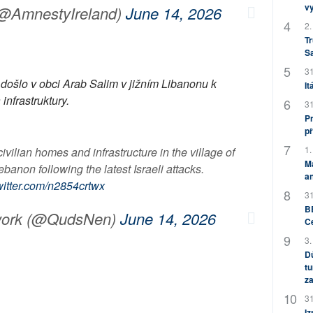
v
(@AmnestyIreland)
June 14, 2026
2.
Tr
S
31
 došlo v obci Arab Salim v jižním Libanonu k
It
infrastruktury.
31
Pr
př
1.
ivilian homes and infrastructure in the village of
M
banon following the latest Israeli attacks.
an
witter.com/n2854crtwx
31
BB
work (@QudsNen)
June 14, 2026
C
3.
Dů
tu
za
31
Iz