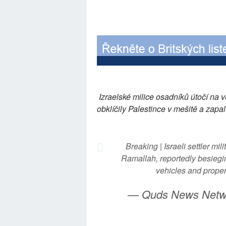
Izraelské milice osadníků útočí na
obklíčily Palestince v mešitě a zapal
Breaking | Israeli settler mil
Ramallah, reportedly besiegin
vehicles and proper
— Quds News Net