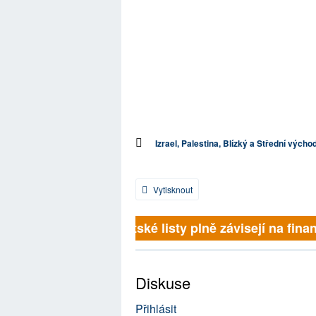
Izrael, Palestina, Blízký a Střední výcho
Vytisknout
Britské listy plně závisejí na finanč
Diskuse
Přihlásit