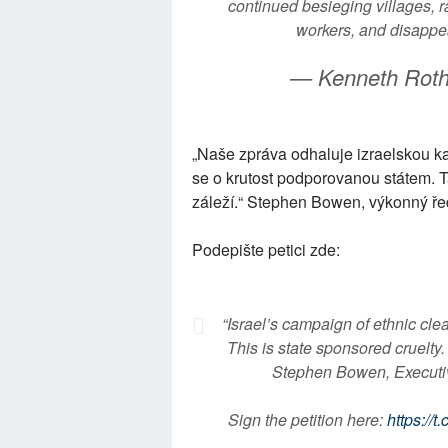
continued besieging villages, r
workers, and disappea
— Kenneth Rot
„Naše zpráva odhaluje izraelskou 
se o krutost podporovanou státem. T
záleží.“ Stephen Bowen, výkonný řed
Podepište petici zde:
“Israel’s campaign of ethnic clea
This is state sponsored cruelty.
Stephen Bowen, Executive
Sign the petition here:
https:/