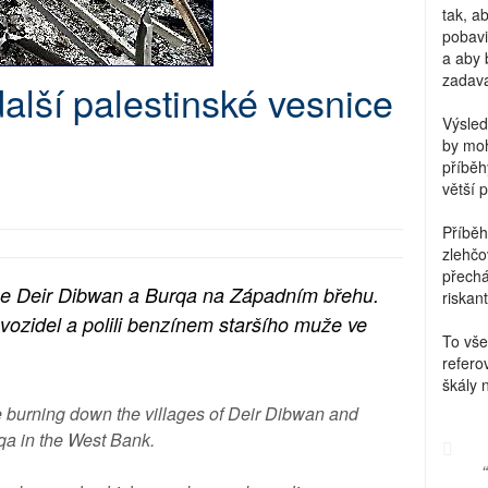
tak, a
pobavi
a aby 
zadava
 další palestinské vesnice
Výsled
by moh
příběh
větší 
Příběh
zlehčo
přechá
nice Deir Dibwan a Burqa na Západním břehu.
riskant
k vozidel a polili benzínem staršího muže ve
To vše
refero
škály 
e burning down the villages of Deir Dibwan and
qa in the West Bank.