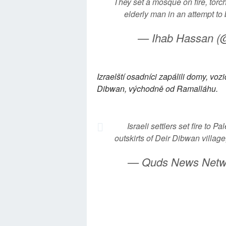
They set a mosque on fire, torc
elderly man in an attempt to
— Ihab Hassan (
Izraelští osadníci zapálili domy, vo
Dibwan, východně od Ramalláhu.
Israeli settlers set fire to 
outskirts of Deir Dibwan villag
— Quds News Net