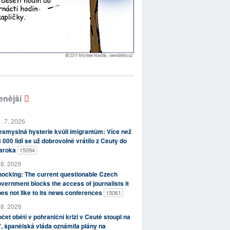
enější
. 7. 2026
smyslná hysterie kvůli imigrantům: Více než
 000 lidí se už dobrovolně vrátilo z Ceuty do
aroka
15094
 8. 2026
ocking: The current questionable Czech
vernment blocks the access of journalists it
es not like to its news conferences
15061
 8. 2026
čet obětí v pohraniční krizi v Ceutě stoupl na
, španělská vláda oznámila plány na