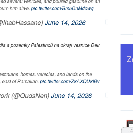
hed several vehicles, and poured gasoline on an
 burn him alive.
pic.twitter.com/Bm5DnMdowq
@IhabHassane)
June 14, 2026
zidla a pozemky Palestinců na okraji vesnice Deir
Palestinians’ homes, vehicles, and lands on the
e, east of Ramallah.
pic.twitter.com/Z8AXQU8IBv
work (@QudsNen)
June 14, 2026