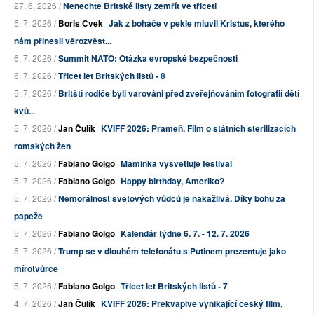
27. 6. 2026 /
Nenechte Britské listy zemřít ve třiceti
5. 7. 2026 /
Boris Cvek
Jak z boháče v pekle mluvil Kristus, kterého
nám přinesli věrozvěst...
6. 7. 2026 /
Summit NATO: Otázka evropské bezpečnosti
6. 7. 2026 /
Třicet let Britských listů - 8
5. 7. 2026 /
Britští rodiče byli varováni před zveřejňováním fotografií dětí
kvů...
5. 7. 2026 /
Jan Čulík
KVIFF 2026: Prameň. Film o státních sterilizacích
romských žen
5. 7. 2026 /
Fabiano Golgo
Maminka vysvětluje festival
5. 7. 2026 /
Fabiano Golgo
Happy birthday, Ameriko?
5. 7. 2026 /
Nemorálnost světových vůdců je nakažlivá. Díky bohu za
papeže
5. 7. 2026 /
Fabiano Golgo
Kalendář týdne 6. 7. - 12. 7. 2026
5. 7. 2026 /
Trump se v dlouhém telefonátu s Putinem prezentuje jako
mírotvůrce
5. 7. 2026 /
Fabiano Golgo
Třicet let Britských listů - 7
4. 7. 2026 /
Jan Čulík
KVIFF 2026: Překvapivě vynikající český film,