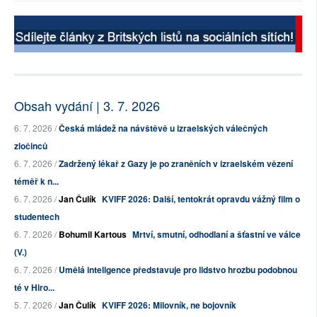
Obsah vydání | 3. 7. 2026
6. 7. 2026 /
Česká mládež na návštěvě u izraelských válečných
zločinců
6. 7. 2026 /
Zadržený lékař z Gazy je po zraněních v izraelském vězení
téměř k n...
6. 7. 2026 /
Jan Čulík
KVIFF 2026: Další, tentokrát opravdu vážný film o
studentech
6. 7. 2026 /
Bohumil Kartous
Mrtví, smutní, odhodlaní a šťastní ve válce
(V.)
6. 7. 2026 /
Umělá inteligence představuje pro lidstvo hrozbu podobnou
té v Hiro...
5. 7. 2026 /
Jan Čulík
KVIFF 2026: Milovník, ne bojovník