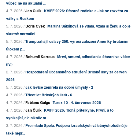
vůbec ne na aktuální ...
4. 7. 2026 /
Jan Čulík
KVIFF 2026: Šťastná rodinka a Jak se rozvést za
války s Ruskem
5. 7. 2026 /
Boris Cvek
Martina Sáblíková se vdala, vzala si ženu a co je
vlastně normální
5. 7. 2026 /
Trump zahájil oslavy 250. výročí založení Ameriky brutáním
útokem p...
4. 7. 2026 /
Bohumil Kartous
Mrtví, smutní, odhodlaní a šťastní ve válce
(IV.)
2. 7. 2026 /
Hospodaření Občanského sdružení Britské listy za červen
2026
5. 7. 2026 /
Jak levice zemřela na dobré úmysly - 2
4. 7. 2026 /
Třicet let Britských listů - 6
4. 7. 2026 /
Fabiano Golgo
Tuzex 10 - 4. července 2026
4. 7. 2026 /
Jan Čulík
KVIFF 2026: Tichá přítelkyně: První, a to
vynikající, ale nikoliv m...
3. 7. 2026 /
Pro mladé Spolu. Podpora izraelských válečných zločinů je
také nepr...