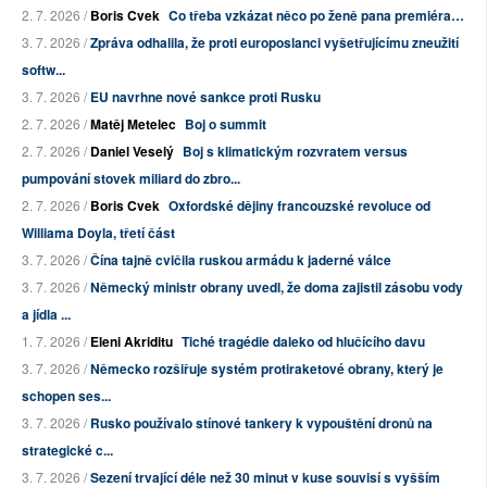
2. 7. 2026 /
Boris Cvek
Co třeba vzkázat něco po ženě pana premiéra…
3. 7. 2026 /
Zpráva odhalila, že proti europoslanci vyšetřujícímu zneužití
softw...
3. 7. 2026 /
EU navrhne nové sankce proti Rusku
2. 7. 2026 /
Matěj Metelec
Boj o summit
2. 7. 2026 /
Daniel Veselý
Boj s klimatickým rozvratem versus
pumpování stovek miliard do zbro...
2. 7. 2026 /
Boris Cvek
Oxfordské dějiny francouzské revoluce od
Williama Doyla, třetí část
3. 7. 2026 /
Čína tajně cvičila ruskou armádu k jaderné válce
3. 7. 2026 /
Německý ministr obrany uvedl, že doma zajistil zásobu vody
a jídla ...
1. 7. 2026 /
Eleni Akriditu
Tiché tragédie daleko od hlučícího davu
3. 7. 2026 /
Německo rozšiřuje systém protiraketové obrany, který je
schopen ses...
3. 7. 2026 /
Rusko používalo stínové tankery k vypouštění dronů na
strategické c...
3. 7. 2026 /
Sezení trvající déle než 30 minut v kuse souvisí s vyšším