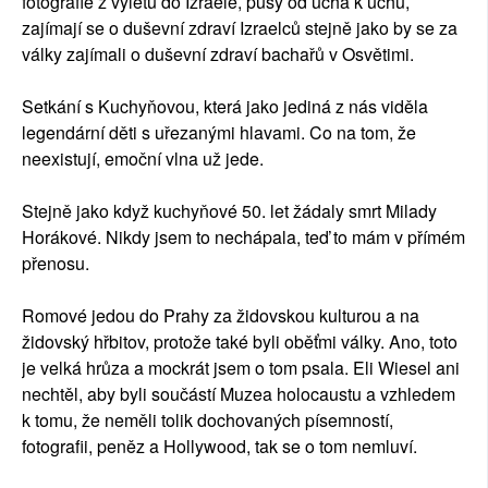
fotografie z výletu do Izraele, pusy od ucha k uchu,
zajímají se o duševní zdraví Izraelců stejně jako by se za
války zajímali o duševní zdraví bachařů v Osvětimi.
Setkání s Kuchyňovou, která jako jediná z nás viděla
legendární děti s uřezanými hlavami. Co na tom, že
neexistují, emoční vlna už jede.
Stejně jako když kuchyňové 50. let žádaly smrt Milady
Horákové. Nikdy jsem to nechápala, teď to mám v přímém
přenosu.
Romové jedou do Prahy za židovskou kulturou a na
židovský hřbitov, protože také byli oběťmi války. Ano, toto
je velká hrůza a mockrát jsem o tom psala. Eli Wiesel ani
nechtěl, aby byli součástí Muzea holocaustu a vzhledem
k tomu, že neměli tolik dochovaných písemností,
fotografii, peněz a Hollywood, tak se o tom nemluví.