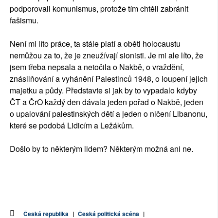
podporovali komunismus, protože tím chtěli zabránit
fašismu.
Není mi líto práce, ta stále platí a oběti holocaustu
nemůžou za to, že je zneužívají sionisti. Je mi ale líto, že
jsem třeba nepsala a netočila o Nakbě, o vraždění,
znásilňování a vyhánění Palestinců 1948, o loupení jejich
majetku a půdy. Představte si jak by to vypadalo kdyby
ČT a ČrO každý den dávala jeden pořad o Nakbě, jeden
o upalování palestinských dětí a jeden o ničení Libanonu,
které se podobá Lidicím a Ležákům.
Došlo by to některým lidem? Některým možná ani ne.
Česká republika
|
Česká politická scéna
|