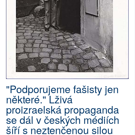
SOCIÁLNÍ SÍTĚ
RUBRIKY
PLNÁ VERZE STRÁNEK
"Podporujeme fašisty jen
některé." Lživá
proizraelská propaganda
se dál v českých médiích
šíří s neztenčenou silou