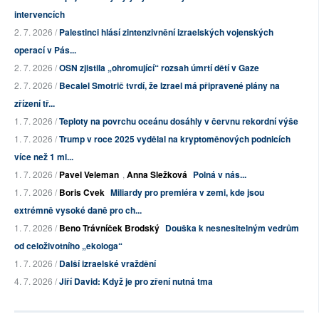
intervencích
2. 7. 2026 /
Palestinci hlásí zintenzivnění izraelských vojenských
operací v Pás...
2. 7. 2026 /
OSN zjistila „ohromující“ rozsah úmrtí dětí v Gaze
2. 7. 2026 /
Becalel Smotrič tvrdí, že Izrael má připravené plány na
zřízení tř...
1. 7. 2026 /
Teploty na povrchu oceánu dosáhly v červnu rekordní výše
1. 7. 2026 /
Trump v roce 2025 vydělal na kryptoměnových podnicích
více než 1 ml...
1. 7. 2026 /
Pavel Veleman
,
Anna Sležková
Polná v nás...
1. 7. 2026 /
Boris Cvek
Miliardy pro premiéra v zemi, kde jsou
extrémně vysoké daně pro ch...
1. 7. 2026 /
Beno Trávníček Brodský
Douška k nesnesitelným vedrům
od celoživotního „ekologa“
1. 7. 2026 /
Další izraelské vraždění
4. 7. 2026 /
Jiří David: Když je pro zření nutná tma