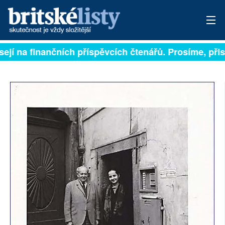
sejí na finančních příspěvcích čtenářů. Prosíme, přisp
PŘIHLÁSIT
AKTUÁLNÍ VYDÁNÍ
ARCHIV
ROZHOVORY
TÉMATA
NEJČTENĚJŠÍ ZA 7 DNÍ
AUTOŘI
PŘÍSPĚVKY NA PROVOZ