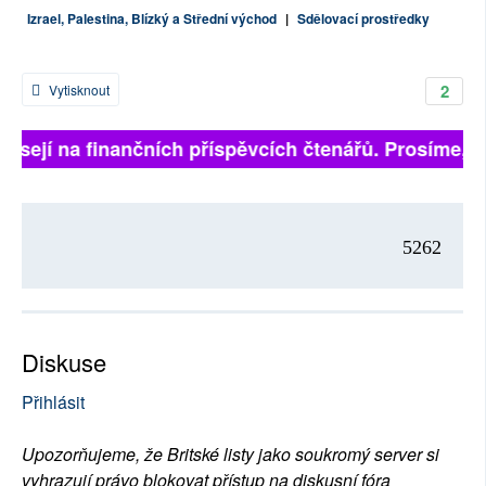
Izrael, Palestina, Blízký a Střední východ
|
Sdělovací prostředky
2
Vytisknout
visejí na finančních příspěvcích čtenářů. Prosíme, při
5262
Diskuse
Přihlásit
Upozorňujeme, že Britské listy jako soukromý server si
vyhrazují právo blokovat přístup na diskusní fóra