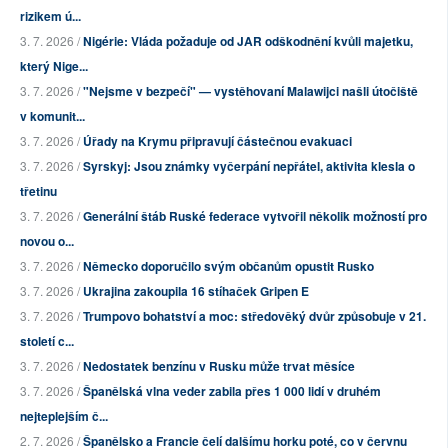
rizikem ú...
3. 7. 2026 /
Nigérie: Vláda požaduje od JAR odškodnění kvůli majetku,
který Nige...
3. 7. 2026 /
"Nejsme v bezpečí" — vystěhovaní Malawijci našli útočiště
v komunit...
3. 7. 2026 /
Úřady na Krymu připravují částečnou evakuaci
3. 7. 2026 /
Syrskyj: Jsou známky vyčerpání nepřátel, aktivita klesla o
třetinu
3. 7. 2026 /
Generální štáb Ruské federace vytvořil několik možností pro
novou o...
3. 7. 2026 /
Německo doporučilo svým občanům opustit Rusko
3. 7. 2026 /
Ukrajina zakoupila 16 stíhaček Gripen E
3. 7. 2026 /
Trumpovo bohatství a moc: středověký dvůr způsobuje v 21.
století c...
3. 7. 2026 /
Nedostatek benzínu v Rusku může trvat měsíce
3. 7. 2026 /
Španělská vlna veder zabila přes 1 000 lidí v druhém
nejteplejším č...
2. 7. 2026 /
Španělsko a Francie čelí dalšímu horku poté, co v červnu