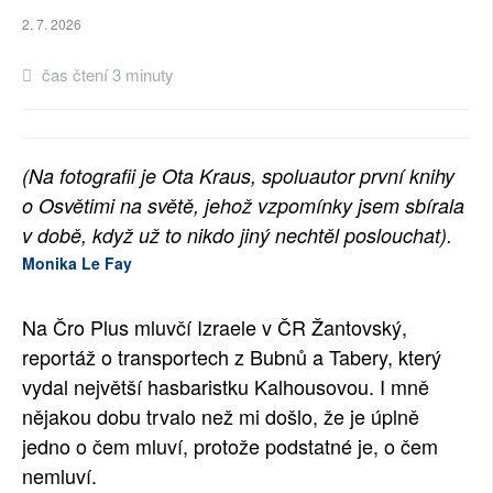
2. 7. 2026
čas čtení 3 minuty
(Na fotografii je Ota Kraus, spoluautor první knihy
o Osvětimi na světě, jehož vzpomínky jsem sbírala
v době, když už to nikdo jiný nechtěl poslouchat).
Monika Le Fay
Na Čro Plus mluvčí Izraele v ČR Žantovský,
reportáž o transportech z Bubnů a Tabery, který
vydal největší hasbaristku Kalhousovou. I mně
nějakou dobu trvalo než mi došlo, že je úplně
jedno o čem mluví, protože podstatné je, o čem
nemluví.