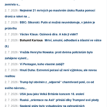
zemřelo v...
2. 7. 2026 /
Nejméně 21 mrtvých po masivním útoku Ruska pomocí
dronů a raket na ...
2. 7. 2026 /
BBC: Sikorski: Putin si možná neuvědomuje, v jakém je
průšvihu
2. 7. 2026 /
Václav Klaus: Ozónová díra: A kdo ji viděl?
2. 7. 2026 /
Bohumil Kartous
Mrtví, smutní, odhodlaní a šťastní ve válce
(II.)
2. 7. 2026 /
Vražda Henryho Nowaka: proti dvěma policistům bylo
zahájeno vyšetř...
2. 7. 2026 /
Ví Pentagon, koho vlastně zabíjí?
2. 7. 2026 /
Hnutí Duha: Extremní počasí už není výjimkou, ale novou
realitou
2. 7. 2026 /
Trump byl obviněn z „odporné“ chamtivosti poté, co od
svého návratu...
2. 7. 2026 /
USA jsou jako Velká Británie koncem 18. století
2. 7. 2026 /
Ruská „orientace na Asii“ přináší díky Trumpovi své plody
2. 7. 2026 /
Spojené státy byly vybudovány na zahraničních