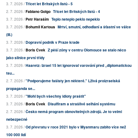
3. 7. 2026 /
Třicet let Britských listů - 5
2. 7. 2026 /
Fabiano Golgo
Třicet let Britských listů - 4
3. 7. 2026 /
Petr Haraším
Teplo neteplo peklo nepeklo
3. 7. 2026 /
Bohumil Kartous
Mrtví, smutní, odhodlaní a šťastní ve válce
(III.)
3. 7. 2026 /
Dopravní podnik v Praze krade
3. 7. 2026 /
Boris Cvek
Z pěší zóny v centru Olomouce se stalo něco
jako silnice první třídy
3. 7. 2026 /
Haaretz: Izrael 15 let ignoroval varování před „diplomatickou
tsu...
2. 7. 2026 /
"Podporujeme fašisty jen některé." Lživá proizraelská
propaganda se...
3. 7. 2026 /
"Mohl bych všechny idioty praštit"
3. 7. 2026 /
Boris Cvek
Disulfiram a strašlivé selhání systému
2. 7. 2026 /
Česko nemá program obnovitelných zdrojů. Je to velmi
nebezpečné
3. 7. 2026 /
Od převratu v roce 2021 bylo v Myanmaru zabito více než
100 000 lidí