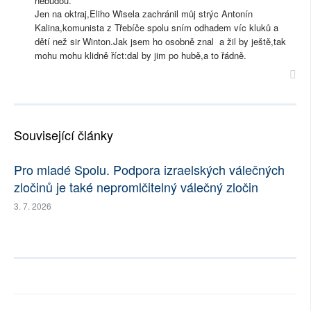
nebudou.
Jen na oktraj,Eliho Wisela zachránil můj strýc Antonín
Kalina,komunista z Třebíče spolu sním odhadem víc kluků a
dětí než sir Winton.Jak jsem ho osobně znal a žil by ještě,tak
mohu mohu klidně říct:dal by jim po hubě,a to řádně.
Související články
Pro mladé Spolu. Podpora izraelských válečných
zločinů je také nepromlčitelný válečný zločin
3. 7. 2026