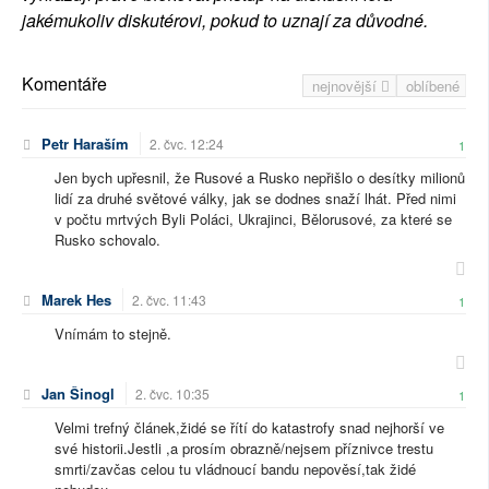
jakémukoliv diskutérovi, pokud to uznají za důvodné.
Komentáře
nejnovější
oblíbené
Petr Haraším
2. čvc. 12:24
1
Jen bych upřesnil, že Rusové a Rusko nepřišlo o desítky milionů
lidí za druhé světové války, jak se dodnes snaží lhát. Před nimi
v počtu mrtvých Byli Poláci, Ukrajinci, Bělorusové, za které se
Rusko schovalo.
Marek Hes
2. čvc. 11:43
1
Vnímám to stejně.
Jan Šinogl
2. čvc. 10:35
1
Velmi trefný článek,židé se řítí do katastrofy snad nejhorší ve
své historii.Jestli ,a prosím obrazně/nejsem příznivce trestu
smrti/zavčas celou tu vládnoucí bandu nepověsí,tak židé