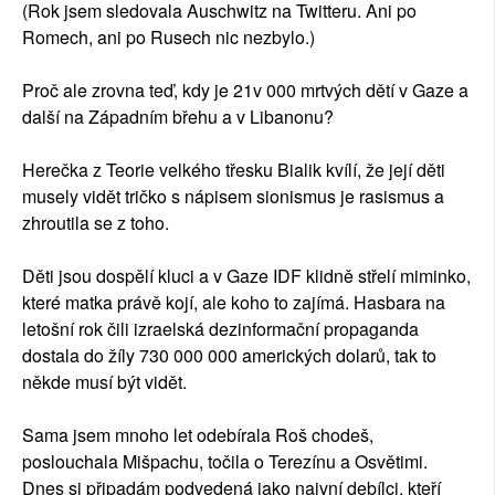
(Rok jsem sledovala Auschwitz na Twitteru. Ani po
Romech, ani po Rusech nic nezbylo.)
Proč ale zrovna teď, kdy je 21v 000 mrtvých dětí v Gaze a
další na Západním břehu a v Libanonu?
Herečka z Teorie velkého třesku Bialik kvílí, že její děti
musely vidět tričko s nápisem sionismus je rasismus a
zhroutila se z toho.
Děti jsou dospělí kluci a v Gaze IDF klidně střelí miminko,
které matka právě kojí, ale koho to zajímá. Hasbara na
letošní rok čili izraelská dezinformační propaganda
dostala do žíly 730 000 000 amerických dolarů, tak to
někde musí být vidět.
Sama jsem mnoho let odebírala Roš chodeš,
poslouchala Mišpachu, točila o Terezínu a Osvětimi.
Dnes si připadám podvedená jako naivní debílci, kteří