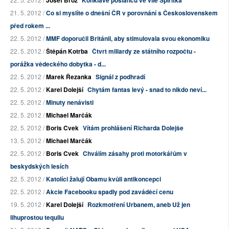
Josef Brož
Konkláve poslanců ve vile Spiritka
21. 5. 2012 /
Co si myslíte o dnešní ČR v porovnání s Československem
před rokem ...
22. 5. 2012 /
MMF doporučil Británii, aby stimulovala svou ekonomiku
22. 5. 2012 /
Štěpán Kotrba
Čtvrt miliardy ze státního rozpočtu -
porážka vědeckého dobytka - d...
22. 5. 2012 /
Marek Řezanka
Signál z podhradí
22. 5. 2012 /
Karel Dolejší
Chytám fantas levý - snad to nikdo neví...
22. 5. 2012 /
Minuty nenávisti
22. 5. 2012 /
Michael Marčák
22. 5. 2012 /
Boris Cvek
Vítám prohlášení Richarda Dolejše
13. 5. 2012 /
Michael Marčák
22. 5. 2012 /
Boris Cvek
Chválím zásahy proti motorkářům v
beskydských lesích
22. 5. 2012 /
Katolíci žalují Obamu kvůli antikoncepci
22. 5. 2012 /
Akcie Facebooku spadly pod zaváděcí cenu
19. 5. 2012 /
Karel Dolejší
Rozkmotření Urbanem, aneb Už jen
lihuprostou tequilu