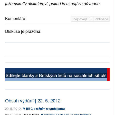
jakémukoliv diskutérovi, pokud to uznají za důvodné.
Komentáře
nejnovější
oblíbené
Diskuse je prázdná.
Obsah vydání | 22. 5. 2012
22. 5. 2012 /
V BBC o tržním triumfalismu
22. 5. 2012 /