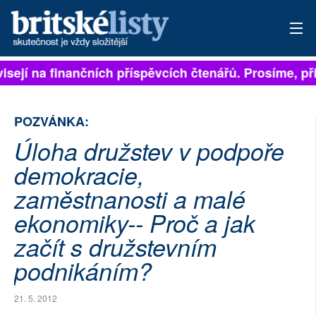
visejí na finančních příspěvcích čtenářů. Prosíme, při
PŘIHLÁSIT
AKTUÁLNÍ VYDÁNÍ
POZVÁNKA:
ARCHIV
Úloha družstev v podpoře
demokracie,
ROZHOVORY
zaměstnanosti a malé
TÉMATA
ekonomiky-- Proč a jak
NEJČTENĚJŠÍ ZA 7 DNÍ
začít s družstevním
podnikáním?
AUTOŘI
21. 5. 2012
PŘÍSPĚVKY NA PROVOZ