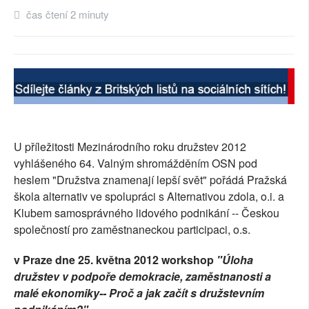
čas čtení 2 minuty
SOCIÁLNÍ SÍTĚ
RUBRIKY
PLNÁ VERZE STRÁNEK
U příležitosti Mezinárodního roku družstev 2012
vyhlášeného 64. Valným shromážděním OSN pod
heslem "Družstva znamenají lepší svět" pořádá Pražská
škola alternativ ve spolupráci s Alternativou zdola, o.i. a
Klubem samosprávného lidového podnikání -- Českou
společností pro zaměstnaneckou participaci, o.s.
v Praze dne 25. května 2012 workshop
"Úloha
družstev v podpoře demokracie, zaměstnanosti a
malé ekonomiky-- Proč a jak začít s družstevním