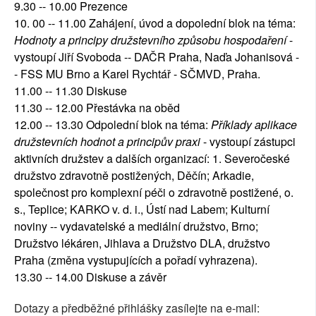
9.30 -- 10.00 Prezence
10. 00 -- 11.00 Zahájení, úvod a dopolední blok na téma:
Hodnoty a principy družstevního způsobu hospodaření
-
vystoupí Jiří Svoboda -- DAČR Praha, Naďa Johanisová -
- FSS MU Brno a Karel Rychtář - SČMVD, Praha.
11.00 -- 11.30 Diskuse
11.30 -- 12.00 Přestávka na oběd
12.00 -- 13.30 Odpolední blok na téma:
Příklady aplikace
družstevních hodnot a principův praxi
- vystoupí zástupci
aktivních družstev a dalších organizací: 1. Severočeské
družstvo zdravotně postižených, Děčín; Arkadie,
společnost pro komplexní péči o zdravotně postižené, o.
s., Teplice; KARKO v. d. i., Ústí nad Labem; Kulturní
noviny -- vydavatelské a mediální družstvo, Brno;
Družstvo lékáren, Jihlava a Družstvo DLA, družstvo
Praha (změna vystupujících a pořadí vyhrazena).
13.30 -- 14.00 Diskuse a závěr
Dotazy a předběžné přihlášky zasílejte na e-mail: