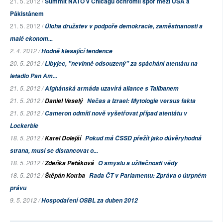
21. 5. 2012 /
Summit NATO v Chicagu ochromil spor mezi USA a
Pákistánem
21. 5. 2012 /
Úloha družstev v podpoře demokracie, zaměstnanosti a
malé ekonom...
2. 4. 2012 /
Hodně klesající tendence
20. 5. 2012 /
Libyjec, "nevinně odsouzený" za spáchání atentátu na
letadlo Pan Am...
21. 5. 2012 /
Afghánská armáda uzavírá aliance s Talibanem
21. 5. 2012 /
Daniel Veselý
Nečas a Izrael: Mytologie versus fakta
21. 5. 2012 /
Cameron odmítl nově vyšetřovat případ atentátu v
Lockerbie
18. 5. 2012 /
Karel Dolejší
Pokud má ČSSD přežít jako důvěryhodná
strana, musí se distancovat o...
18. 5. 2012 /
Zdeňka Petáková
O smyslu a užitečnosti vědy
18. 5. 2012 /
Štěpán Kotrba
Rada ČT v Parlamentu: Zpráva o útrpném
právu
9. 5. 2012 /
Hospodaření OSBL za duben 2012