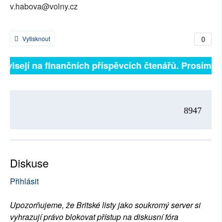
v.habova@volny.cz
0
Vytisknout
závisejí na finančních příspěvcích čtenářů. Prosíme, 
8947
Diskuse
Přihlásit
Upozorňujeme, že Britské listy jako soukromý server si
vyhrazují právo blokovat přístup na diskusní fóra