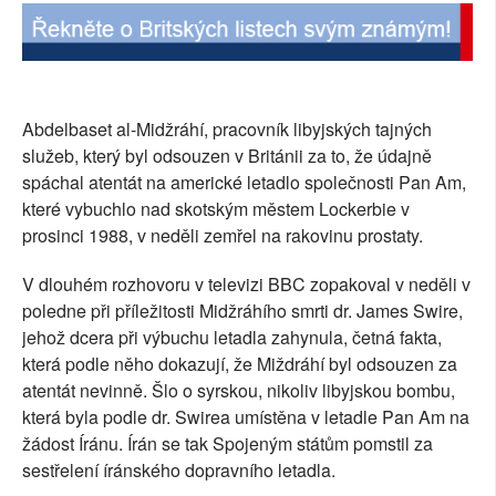
SOCIÁLNÍ SÍTĚ
RUBRIKY
Abdelbaset al-Midžráhí, pracovník libyjských tajných
PLNÁ VERZE STRÁNEK
služeb, který byl odsouzen v Británii za to, že údajně
spáchal atentát na americké letadlo společnosti Pan Am,
které vybuchlo nad skotským městem Lockerbie v
prosinci 1988, v neděli zemřel na rakovinu prostaty.
V dlouhém rozhovoru v televizi BBC zopakoval v neděli v
poledne při příležitosti Midžráhího smrti dr. James Swire,
jehož dcera při výbuchu letadla zahynula, četná fakta,
která podle něho dokazují, že Miždráhí byl odsouzen za
atentát nevinně. Šlo o syrskou, nikoliv libyjskou bombu,
která byla podle dr. Swirea umístěna v letadle Pan Am na
žádost Íránu. Írán se tak Spojeným státům pomstil za
sestřelení íránského dopravního letadla.