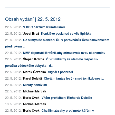
Obsah vydání | 22. 5. 2012
22. 5. 2012 /
V BBC o tržním triumfalismu
22. 5. 2012 /
Josef Brož
Konkláve poslanců ve vile Spiritka
21. 5. 2012 /
Co si myslíte o dnešní ČR v porovnání s Československem
před rokem ...
22. 5. 2012 /
MMF doporučil Británii, aby stimulovala svou ekonomiku
22. 5. 2012 /
Štěpán Kotrba
Čtvrt miliardy ze státního rozpočtu -
porážka vědeckého dobytka - d...
22. 5. 2012 /
Marek Řezanka
Signál z podhradí
22. 5. 2012 /
Karel Dolejší
Chytám fantas levý - snad to nikdo neví...
22. 5. 2012 /
Minuty nenávisti
22. 5. 2012 /
Michael Marčák
22. 5. 2012 /
Boris Cvek
Vítám prohlášení Richarda Dolejše
13. 5. 2012 /
Michael Marčák
22. 5. 2012 /
Boris Cvek
Chválím zásahy proti motorkářům v