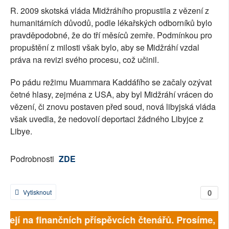
R. 2009 skotská vláda Midžráhího propustila z vězení z
humanitárních důvodů, podle lékařských odborníků bylo
pravděpodobné, že do tří měsíců zemře. Podmínkou pro
propuštění z milosti však bylo, aby se Midžráhí vzdal
práva na revizi svého procesu, což učinil.
Po pádu režimu Muammara Kaddáfího se začaly ozývat
četné hlasy, zejména z USA, aby byl Midžráhí vrácen do
vězení, či znovu postaven před soud, nová libyjská vláda
však uvedla, že nedovolí deportaci žádného Libyjce z
Libye.
Podrobnosti
ZDE
0
Vytisknout
visejí na finančních příspěvcích čtenářů. Prosíme, při