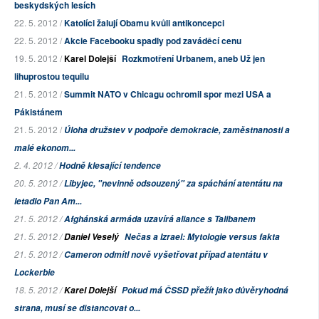
beskydských lesích
22. 5. 2012 /
Katolíci žalují Obamu kvůli antikoncepci
22. 5. 2012 /
Akcie Facebooku spadly pod zaváděcí cenu
19. 5. 2012 /
Karel Dolejší
Rozkmotření Urbanem, aneb Už jen
lihuprostou tequilu
21. 5. 2012 /
Summit NATO v Chicagu ochromil spor mezi USA a
Pákistánem
21. 5. 2012 /
Úloha družstev v podpoře demokracie, zaměstnanosti a
malé ekonom...
2. 4. 2012 /
Hodně klesající tendence
20. 5. 2012 /
Libyjec, "nevinně odsouzený" za spáchání atentátu na
letadlo Pan Am...
21. 5. 2012 /
Afghánská armáda uzavírá aliance s Talibanem
21. 5. 2012 /
Daniel Veselý
Nečas a Izrael: Mytologie versus fakta
21. 5. 2012 /
Cameron odmítl nově vyšetřovat případ atentátu v
Lockerbie
18. 5. 2012 /
Karel Dolejší
Pokud má ČSSD přežít jako důvěryhodná
strana, musí se distancovat o...