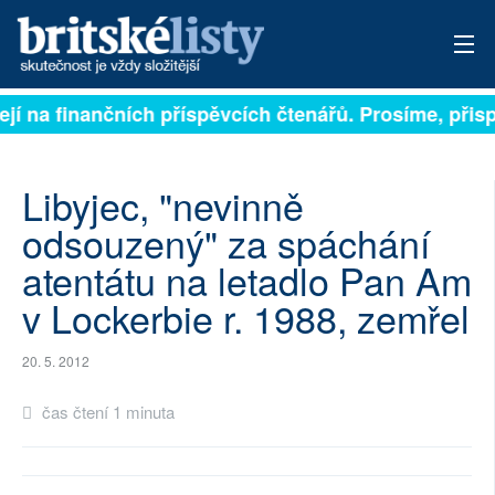
sejí na finančních příspěvcích čtenářů. Prosíme, přisp
PŘIHLÁSIT
AKTUÁLNÍ VYDÁNÍ
Libyjec, "nevinně
ARCHIV
odsouzený" za spáchání
atentátu na letadlo Pan Am
ROZHOVORY
v Lockerbie r. 1988, zemřel
TÉMATA
20. 5. 2012
NEJČTENĚJŠÍ ZA 7 DNÍ
čas čtení 1 minuta
AUTOŘI
PŘÍSPĚVKY NA PROVOZ