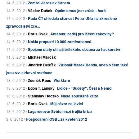
14. 6. 2012 /
Zemřel Jaroslav Šabata
14. 6. 2012 /
Václav Dušek
Optimismus jest zrůda - hurá
14. 6. 2012 /
Rada ČT shledala stížnost Petra Uhla na zkreslené
zpravodajství zce...
14. 6. 2012 /
Boris Cvek
Antabus: naděj pro léčení rakoviny?
14. 6. 2012 /
Nokia propustí 10 000 zaměstnanců
14. 6. 2012 /
Spojené státy stíhají britského občana za hackerství
11. 6. 2012 /
Michael Marčák
13. 6. 2012 /
Jindřich Bešťák
Vizionář Marek Benda, aneb o čem také
jsou tzv. církevní restituce
13. 6. 2012 /
Zdeněk Rous
Workfare
13. 6. 2012 /
Egon T. Lánský
Lidice - "Sudety", Češi a Němci
13. 6. 2012 /
Stanislav Heczko
Naše současná krize
13. 6. 2012 /
Boris Cvek
Můj názor na levici
13. 6. 2012 /
Lagardeová: Světu hrozí trojitá krize
3. 6. 2012 /
Hospodaření OSBL za květen 2012