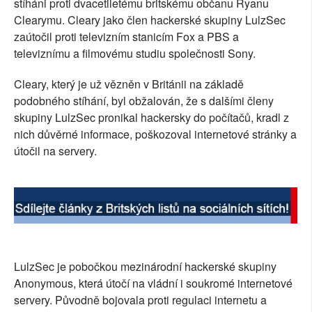
stíháni proti dvacetiletému britskému občanu Ryanu
SOCIÁLNÍ SÍTĚ
Clearymu. Cleary jako člen hackerské skupiny LulzSec
zaútočil proti televizním stanicím Fox a PBS a
RUBRIKY
televiznímu a filmovému studiu společnosti Sony.
PLNÁ VERZE STRÁNEK
Cleary, který je už vězněn v Británii na základě
podobného stíhání, byl obžalován, že s dalšími členy
skupiny LulzSec pronikal hackersky do počítačů, kradl z
nich důvěrné informace, poškozoval internetové stránky a
útočil na servery.
LulzSec je pobočkou mezinárodní hackerské skupiny
Anonymous, která útočí na vládní i soukromé internetové
servery. Původně bojovala proti regulaci internetu a