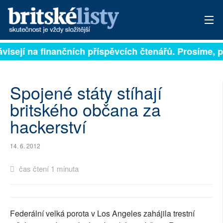
ávisejí na finančních příspěvcích čtenářů. Prosíme, p
PŘIHLÁSIT
AKTUÁLNÍ VYDÁNÍ
Spojené státy stíhají
ARCHIV
britského občana za
hackerství
ROZHOVORY
TÉMATA
14. 6. 2012
NEJČTENĚJŠÍ ZA 7 DNÍ
čas čtení 1 minuta
AUTOŘI
PŘÍSPĚVKY NA PROVOZ
Federální velká porota v Los Angeles zahájila trestní