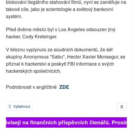
blokování ilegálního stahování filmů, nyní se zaměřuje na
takové cíle, jako je scientologie a světový bankovní
systém.
Před dvěma měsíci byl v Los Angeles odsouzen jiný
hacker, Cody Kretsinger.
V březnu vyplynulo ze soudních dokumentů, že šéf
skupiny Anonymous "Sabu", Hector Xavier Monsegur, se
přiznal k hackerství a poskytl FBI informace o svých
hackerských společnících.
Podrobnosti v angličtině
ZDE
0
Vytisknout
ě závisejí na finančních příspěvcích čtenářů. Prosíme,