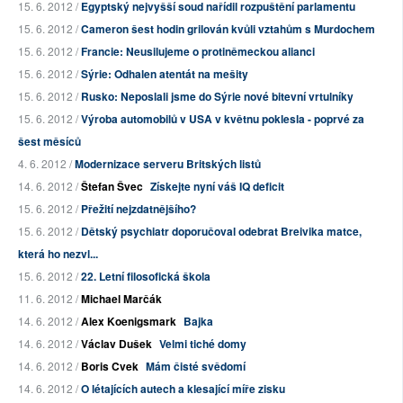
15. 6. 2012 /
Egyptský nejvyšší soud nařídil rozpuštění parlamentu
15. 6. 2012 /
Cameron šest hodin grilován kvůli vztahům s Murdochem
15. 6. 2012 /
Francie: Neusilujeme o protiněmeckou alianci
15. 6. 2012 /
Sýrie: Odhalen atentát na mešity
15. 6. 2012 /
Rusko: Neposlali jsme do Sýrie nové bitevní vrtulníky
15. 6. 2012 /
Výroba automobilů v USA v květnu poklesla - poprvé za
šest měsíců
4. 6. 2012 /
Modernizace serveru Britských listů
14. 6. 2012 /
Štefan Švec
Získejte nyní váš IQ deficit
15. 6. 2012 /
Přežití nejzdatnějšího?
15. 6. 2012 /
Dětský psychiatr doporučoval odebrat Breivika matce,
která ho nezvl...
15. 6. 2012 /
22. Letní filosofická škola
11. 6. 2012 /
Michael Marčák
14. 6. 2012 /
Alex Koenigsmark
Bajka
14. 6. 2012 /
Václav Dušek
Velmi tiché domy
14. 6. 2012 /
Boris Cvek
Mám čisté svědomí
14. 6. 2012 /
O létajících autech a klesající míře zisku