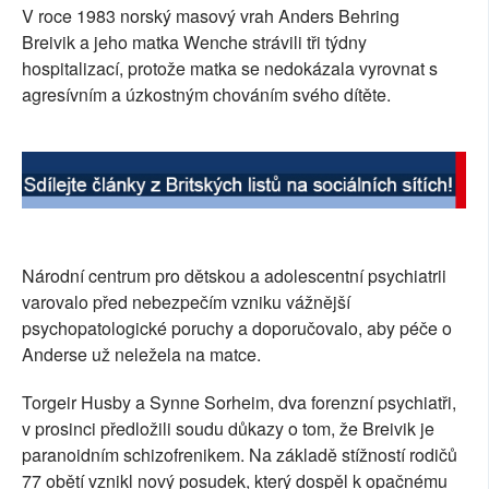
V roce 1983 norský masový vrah Anders Behring
SOCIÁLNÍ SÍTĚ
Breivik a jeho matka Wenche strávili tři týdny
hospitalizací, protože matka se nedokázala vyrovnat s
RUBRIKY
agresívním a úzkostným chováním svého dítěte.
PLNÁ VERZE STRÁNEK
Národní centrum pro dětskou a adolescentní psychiatrii
varovalo před nebezpečím vzniku vážnější
psychopatologické poruchy a doporučovalo, aby péče o
Anderse už neležela na matce.
Torgeir Husby a Synne Sorheim, dva forenzní psychiatři,
v prosinci předložili soudu důkazy o tom, že Breivik je
paranoidním schizofrenikem. Na základě stížností rodičů
77 obětí vznikl nový posudek, který dospěl k opačnému