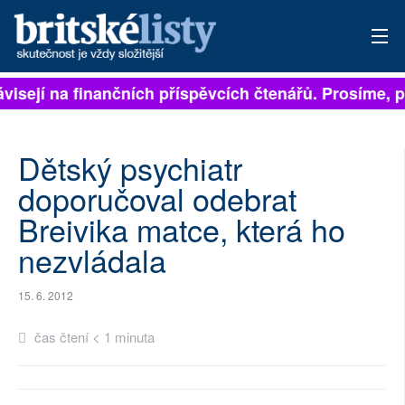
ávisejí na finančních příspěvcích čtenářů. Prosíme, př
PŘIHLÁSIT
AKTUÁLNÍ VYDÁNÍ
Dětský psychiatr
ARCHIV
doporučoval odebrat
Breivika matce, která ho
ROZHOVORY
nezvládala
TÉMATA
15. 6. 2012
NEJČTENĚJŠÍ ZA 7 DNÍ
čas čtení < 1 minuta
AUTOŘI
PŘÍSPĚVKY NA PROVOZ