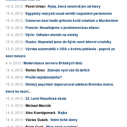
15. 6. 2012 /
Pavel Urban
Ryba, která nesmrdí jen od hlavy
15. 6. 2012 /
Egyptský nejvyšší soud nařídil rozpuštění parlamentu
15. 6. 2012 /
Cameron šest hodin grilován kvůli vztahům s Murdochem
15. 6. 2012 /
Francie: Neusilujeme o protiněmeckou alianci
15. 6. 2012 /
Sýrie: Odhalen atentát na mešity
15. 6. 2012 /
Rusko: Neposlali jsme do Sýrie nové bitevní vrtulníky
15. 6. 2012 /
Výroba automobilů v USA v květnu poklesla - poprvé za
šest měsíců
4. 6. 2012 /
Modernizace serveru Britských listů
14. 6. 2012 /
Štefan Švec
Získejte nyní váš IQ deficit
15. 6. 2012 /
Přežití nejzdatnějšího?
15. 6. 2012 /
Dětský psychiatr doporučoval odebrat Breivika matce,
která ho nezvl...
15. 6. 2012 /
22. Letní filosofická škola
11. 6. 2012 /
Michael Marčák
14. 6. 2012 /
Alex Koenigsmark
Bajka
14. 6. 2012 /
Václav Dušek
Velmi tiché domy
14. 6. 2012 /
Boris Cvek
Mám čisté svědomí