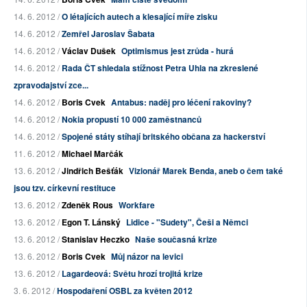
14. 6. 2012 /
O létajících autech a klesající míře zisku
14. 6. 2012 /
Zemřel Jaroslav Šabata
14. 6. 2012 /
Václav Dušek
Optimismus jest zrůda - hurá
14. 6. 2012 /
Rada ČT shledala stížnost Petra Uhla na zkreslené
zpravodajství zce...
14. 6. 2012 /
Boris Cvek
Antabus: naděj pro léčení rakoviny?
14. 6. 2012 /
Nokia propustí 10 000 zaměstnanců
14. 6. 2012 /
Spojené státy stíhají britského občana za hackerství
11. 6. 2012 /
Michael Marčák
13. 6. 2012 /
Jindřich Bešťák
Vizionář Marek Benda, aneb o čem také
jsou tzv. církevní restituce
13. 6. 2012 /
Zdeněk Rous
Workfare
13. 6. 2012 /
Egon T. Lánský
Lidice - "Sudety", Češi a Němci
13. 6. 2012 /
Stanislav Heczko
Naše současná krize
13. 6. 2012 /
Boris Cvek
Můj názor na levici
13. 6. 2012 /
Lagardeová: Světu hrozí trojitá krize
3. 6. 2012 /
Hospodaření OSBL za květen 2012