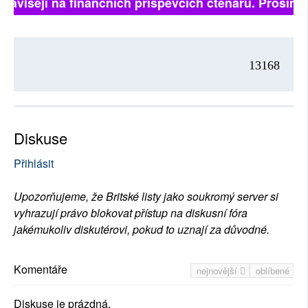
ě závisejí na finančních příspěvcích čtenářů. Prosíme,
13168
Diskuse
Přihlásit
Upozorňujeme, že Britské listy jako soukromý server si
vyhrazují právo blokovat přístup na diskusní fóra
jakémukoliv diskutérovi, pokud to uznají za důvodné.
Komentáře
nejnovější
oblíbené
Diskuse je prázdná.