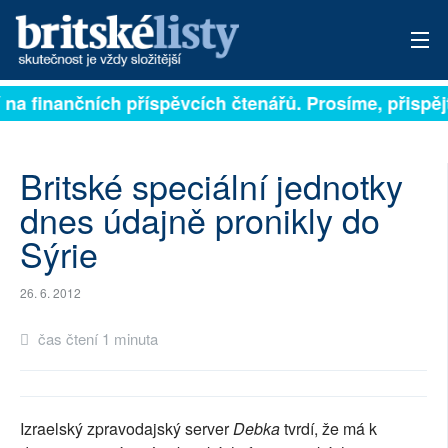
í na finančních příspěvcích čtenářů. Prosíme, přispějt
PŘIHLÁSIT
AKTUÁLNÍ VYDÁNÍ
Britské speciální jednotky
ARCHIV
dnes údajně pronikly do
Sýrie
ROZHOVORY
TÉMATA
26. 6. 2012
NEJČTENĚJŠÍ ZA 7 DNÍ
čas čtení 1 minuta
AUTOŘI
PŘÍSPĚVKY NA PROVOZ
Izraelský zpravodajský server
Debka
tvrdí, že má k