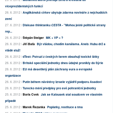
viceprezidentských funkcí
26. 6. 2012 /
Anglikánská církev ubytuje zdarma novináře z nejchudších
zemí
27. 6. 2012 /
Diskuse thinktanku
- "Mohou ještě politické strany
CESTA
rep...
26. 6. 2012 /
Štěpán Steiger
MK + VP = ?
26. 6. 2012 /
Jiří Baťa
Být vládou, chodím kanálama. Aneb: Hubu drž a
vládě služ!
26. 6. 2012 /
dTest: Pstruzi z českých farem obsahují toxické látky
26. 6. 2012 /
Britské speciální jednotky dnes údajně pronikly do Sýrie
26. 6. 2012 /
EU má desetiletý plán záchrany eura a evropské
organizace
26. 6. 2012 /
Putin během návštěvy Izraele vyjádřil podporu Asadovi
26. 6. 2012 /
Turecko mění předpisy pro své pohraniční jednotky
25. 6. 2012 /
Boris Cvek
Jak se Kalousek stal soudcem ve vlastním
případě
25. 6. 2012 /
Marek Řezanka
Poplatky, restituce a tma