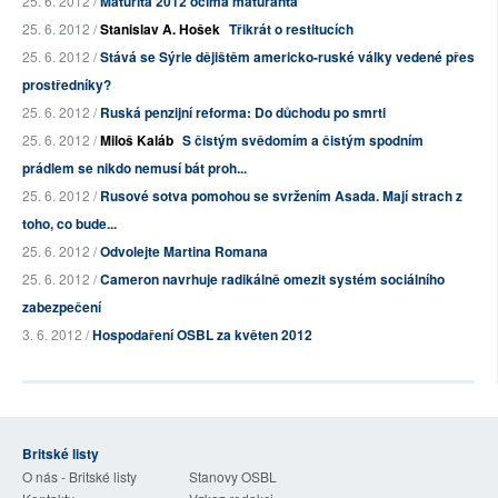
25. 6. 2012 /
Maturita 2012 očima maturanta
25. 6. 2012 /
Stanislav A. Hošek
Třikrát o restitucích
25. 6. 2012 /
Stává se Sýrie dějištěm americko-ruské války vedené přes
prostředníky?
25. 6. 2012 /
Ruská penzijní reforma: Do důchodu po smrti
25. 6. 2012 /
Miloš Kaláb
S čistým svědomím a čistým spodním
prádlem se nikdo nemusí bát proh...
25. 6. 2012 /
Rusové sotva pomohou se svržením Asada. Mají strach z
toho, co bude...
25. 6. 2012 /
Odvolejte Martina Romana
25. 6. 2012 /
Cameron navrhuje radikálně omezit systém sociálního
zabezpečení
3. 6. 2012 /
Hospodaření OSBL za květen 2012
Britské listy
O nás - Britské listy
Stanovy OSBL