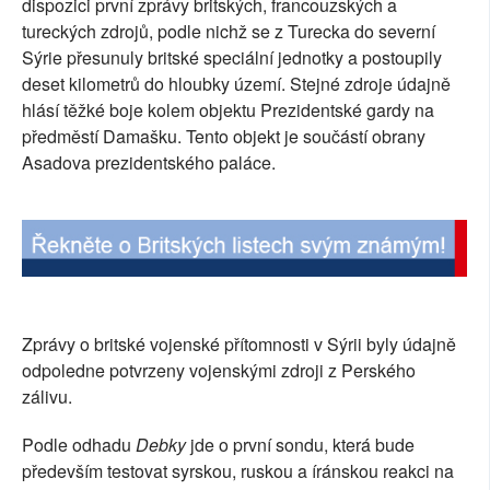
dispozici první zprávy britských, francouzských a
SOCIÁLNÍ SÍTĚ
tureckých zdrojů, podle nichž se z Turecka do severní
Sýrie přesunuly britské speciální jednotky a postoupily
RUBRIKY
deset kilometrů do hloubky území. Stejné zdroje údajně
hlásí těžké boje kolem objektu Prezidentské gardy na
PLNÁ VERZE STRÁNEK
předměstí Damašku. Tento objekt je součástí obrany
Asadova prezidentského paláce.
Zprávy o britské vojenské přítomnosti v Sýrii byly údajně
odpoledne potvrzeny vojenskými zdroji z Perského
zálivu.
Podle odhadu
Debky
jde o první sondu, která bude
především testovat syrskou, ruskou a íránskou reakci na