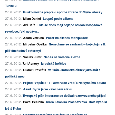
Tunisku
27. 6. 2012 /
Rusko možná přepraví sporné zbraně do Sýrie letecky
27. 6. 2012 /
Milan Daniel
Loupež podle zákona
27. 6. 2012 /
Jiří Baťa
Lidé se dnes mají nejlépe od dob listopadové
revoluce, řekl nedávn...
27. 6. 2012 /
Adam Votruba
Pozor na cílenou manipulaci!
27. 6. 2012 /
Miroslav Opálka
Nenechme se zastrašit -- bojkotujme II.
pilíř důchodové reformy!
27. 6. 2012 /
Václav Jumr
Nečas na válečné stezce
27. 6. 2012 /
Uri Avnery
Izraelská hořčice
27. 6. 2012 /
Rudolf Převrátil
Vatikán - katolická církev jako stát a
politická moc
27. 6. 2012 /
Případ "vtipálka" z Twitteru se vrací k Nejvyššímu soudu
27. 6. 2012 /
Asad: Sýrie je ve válečném stavu
27. 6. 2012 /
Evropský plán integrace se dočkal rezervovaného přijetí
27. 6. 2012 /
Pavel Pečínka
Klára Lalonika Procházková: Dala bych si
ještě Kubu
26. 6. 2012 /
Mohamed Morsí jmenuje ženu a křesťana do