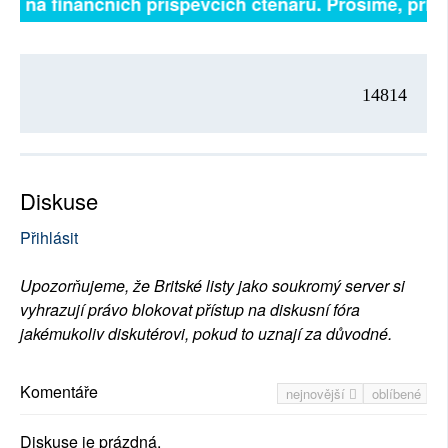
sejí na finančních příspěvcích čtenářů. Prosíme, přisp
14814
Diskuse
Přihlásit
Upozorňujeme, že Britské listy jako soukromý server si
vyhrazují právo blokovat přístup na diskusní fóra
jakémukoliv diskutérovi, pokud to uznají za důvodné.
Komentáře
nejnovější
oblíbené
Diskuse je prázdná.