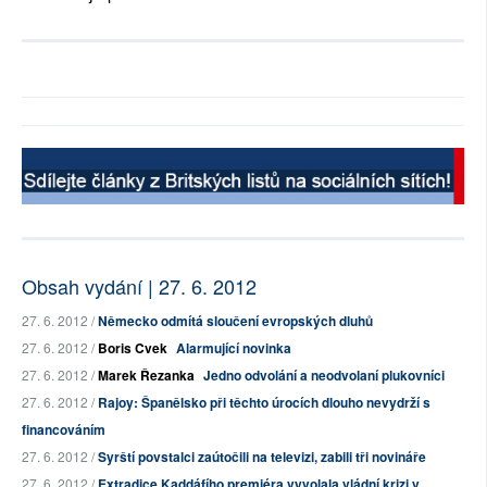
Obsah vydání | 27. 6. 2012
27. 6. 2012 /
Německo odmítá sloučení evropských dluhů
27. 6. 2012 /
Boris Cvek
Alarmující novinka
27. 6. 2012 /
Marek Řezanka
Jedno odvolání a neodvolaní plukovníci
27. 6. 2012 /
Rajoy: Španělsko při těchto úrocích dlouho nevydrží s
financováním
27. 6. 2012 /
Syrští povstalci zaútočili na televizi, zabili tři novináře
27. 6. 2012 /
Extradice Kaddáfího premiéra vyvolala vládní krizi v