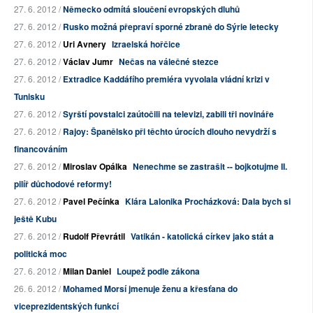
27. 6. 2012 /
Německo odmítá sloučení evropských dluhů
27. 6. 2012 /
Rusko možná přepraví sporné zbraně do Sýrie letecky
27. 6. 2012 /
Uri Avnery
Izraelská hořčice
27. 6. 2012 /
Václav Jumr
Nečas na válečné stezce
27. 6. 2012 /
Extradice Kaddáfího premiéra vyvolala vládní krizi v
Tunisku
27. 6. 2012 /
Syrští povstalci zaútočili na televizi, zabili tři novináře
27. 6. 2012 /
Rajoy: Španělsko při těchto úrocích dlouho nevydrží s
financováním
27. 6. 2012 /
Miroslav Opálka
Nenechme se zastrašit -- bojkotujme II.
pilíř důchodové reformy!
27. 6. 2012 /
Pavel Pečínka
Klára Lalonika Procházková: Dala bych si
ještě Kubu
27. 6. 2012 /
Rudolf Převrátil
Vatikán - katolická církev jako stát a
politická moc
27. 6. 2012 /
Milan Daniel
Loupež podle zákona
26. 6. 2012 /
Mohamed Morsí jmenuje ženu a křesťana do
viceprezidentských funkcí