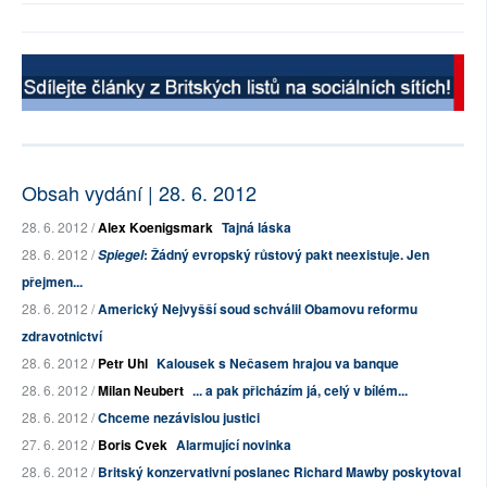
Obsah vydání | 28. 6. 2012
28. 6. 2012 /
Alex Koenigsmark
Tajná láska
28. 6. 2012 /
: Žádný evropský růstový pakt neexistuje. Jen
Spiegel
přejmen...
28. 6. 2012 /
Americký Nejvyšší soud schválil Obamovu reformu
zdravotnictví
28. 6. 2012 /
Petr Uhl
Kalousek s Nečasem hrajou va banque
28. 6. 2012 /
Milan Neubert
... a pak přicházím já, celý v bílém...
28. 6. 2012 /
Chceme nezávislou justici
27. 6. 2012 /
Boris Cvek
Alarmující novinka
28. 6. 2012 /
Britský konzervativní poslanec Richard Mawby poskytoval