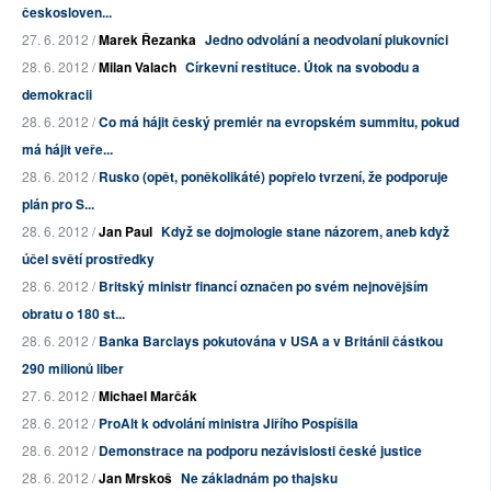
českosloven...
27. 6. 2012 /
Marek Řezanka
Jedno odvolání a neodvolaní plukovníci
28. 6. 2012 /
Milan Valach
Církevní restituce. Útok na svobodu a
demokracii
28. 6. 2012 /
Co má hájit český premiér na evropském summitu, pokud
má hájit veře...
28. 6. 2012 /
Rusko (opět, poněkolikáté) popřelo tvrzení, že podporuje
plán pro S...
28. 6. 2012 /
Jan Paul
Když se dojmologie stane názorem, aneb když
účel světí prostředky
28. 6. 2012 /
Britský ministr financí označen po svém nejnovějším
obratu o 180 st...
28. 6. 2012 /
Banka Barclays pokutována v USA a v Británii částkou
290 milionů liber
27. 6. 2012 /
Michael Marčák
28. 6. 2012 /
ProAlt k odvolání ministra Jiřího Pospíšila
28. 6. 2012 /
Demonstrace na podporu nezávislosti české justice
28. 6. 2012 /
Jan Mrskoš
Ne základnám po thajsku