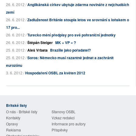
26. 6. 2012 /
Anglikánská církev ubytuje zdarma novináře z nejchudších
zemí
26. 6. 2012 /
Zadluženost Británie stoupla letos ve srovnání s loňskem o
17 pro...
26. 6. 2012 /
Turecko mění předpisy pro své pohraniční jednotky
26. 6. 2012 /
Štěpán Steiger
MK + VP = ?
25. 6. 2012 /
Aleš Vrbata
Brazílie jako pořadatel?
25. 6. 2012 /
Soros: Německo musí razantně jednat a zachránit
eurozónu
3. 6. 2012 /
Hospodaření OSBL za květen 2012
Britské listy
O nás - Britské listy
Stanovy OSBL
Kontakty
Vzkaz redakci
Opravy
Informace pro autory
Reklama
Příspěvky
Obchodní podmínky