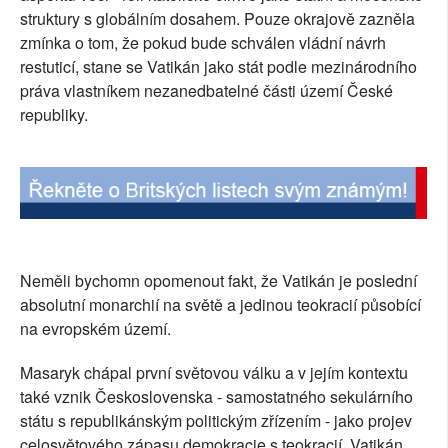
struktury s globálním dosahem. Pouze okrajově zazněla
SOCIÁLNÍ SÍTĚ
zmínka o tom, že pokud bude schválen vládní návrh
restuticí, stane se Vatikán jako stát podle mezinárodního
RUBRIKY
práva vlastníkem nezanedbatelné části území České
republiky.
PLNÁ VERZE STRÁNEK
Neměli bychomn opomenout fakt, že Vatikán je poslední
absolutní monarchií na světě a jedinou teokracií působící
na evropském území.
Masaryk chápal první světovou válku a v jejím kontextu
také vznik Československa - samostatného sekulárního
státu s republikánským politickým zřízením - jako projev
celosvětového zápasu demokracie s teokracií. Vatikán