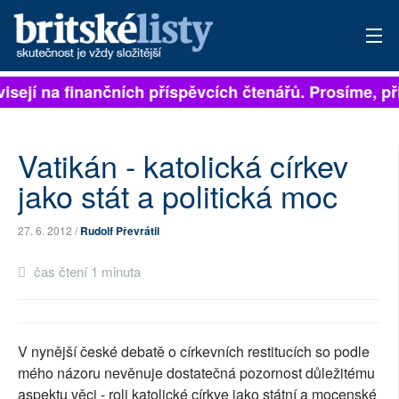
visejí na finančních příspěvcích čtenářů. Prosíme, při
PŘIHLÁSIT
AKTUÁLNÍ VYDÁNÍ
Vatikán - katolická církev
ARCHIV
jako stát a politická moc
ROZHOVORY
27. 6. 2012 /
Rudolf Převrátil
TÉMATA
čas čtení 1 minuta
NEJČTENĚJŠÍ ZA 7 DNÍ
AUTOŘI
V nynější české debatě o církevních restitucích so podle
mého názoru nevěnuje dostatečná pozornost důležitému
PŘÍSPĚVKY NA PROVOZ
aspektu věci - roli katolické církve jako státní a mocenské