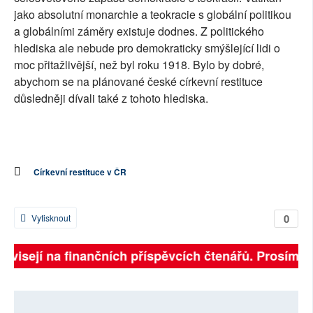
jako absolutní monarchie a teokracie s globální politikou
a globálními záměry existuje dodnes. Z politického
hlediska ale nebude pro demokraticky smýšlející lidi o
moc přitažlivější, než byl roku 1918. Bylo by dobré,
abychom se na plánované české církevní restituce
důsledněji dívali také z tohoto hlediska.
Církevní restituce v ČR
0
Vytisknout
 závisejí na finančních příspěvcích čtenářů. Prosíme, 