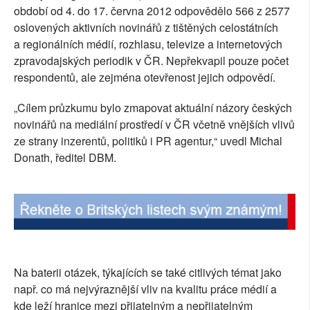
období od 4. do 17. června 2012 odpovědělo 566 z 2577
oslovených aktivních novinářů z tištěných celostátních
a regionálních médií, rozhlasu, televize a internetových
zpravodajských periodik v ČR. Nepřekvapil pouze počet
respondentů, ale zejména otevřenost jejich odpovědí.
„Cílem průzkumu bylo zmapovat aktuální názory českých
novinářů na mediální prostředí v ČR včetně vnějších vlivů
ze strany inzerentů, politiků i PR agentur,“ uvedl Michal
Donath, ředitel DBM.
Na baterii otázek, týkajících se také citlivých témat jako
např. co má nejvýraznější vliv na kvalitu práce médií a
kde leží hranice mezi přijatelným a nepřijatelným