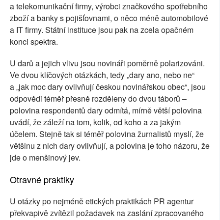
a telekomunikační firmy, výrobci značkového spotřebního
zboží a banky s pojišťovnami, o něco méně automobilové
a IT firmy. Státní instituce jsou pak na zcela opačném
konci spektra.
U darů a jejich vlivu jsou novináři poměrně polarizováni.
Ve dvou klíčových otázkách, tedy „dary ano, nebo ne“
a „jak moc dary ovlivňují českou novinářskou obec“, jsou
odpovědi téměř přesně rozděleny do dvou táborů –
polovina respondentů dary odmítá, mírně větší polovina
uvádí, že záleží na tom, kolik, od koho a za jakým
účelem. Stejně tak si téměř polovina žurnalistů myslí, že
většinu z nich dary ovlivňují, a polovina je toho názoru, že
jde o menšinový jev.
Otravné praktiky
U otázky po nejméně etických praktikách PR agentur
překvapivě zvítězil požadavek na zaslání zpracovaného