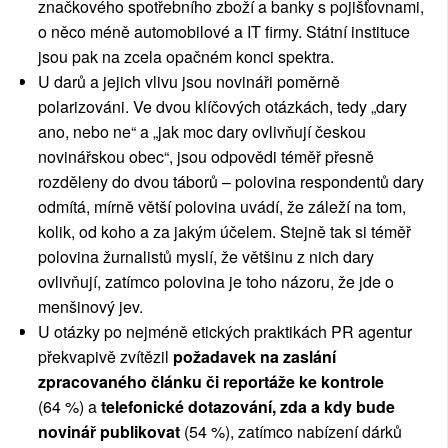
značkového spotřebního zboží a banky s pojišťovnami,
o něco méně automobilové a IT firmy. Státní instituce
jsou pak na zcela opačném konci spektra.
U darů a jejich vlivu jsou novináři poměrně
polarizováni. Ve dvou klíčových otázkách, tedy „dary
ano, nebo ne“ a „jak moc dary ovlivňují českou
novinářskou obec“, jsou odpovědi téměř přesně
rozděleny do dvou táborů – polovina respondentů dary
odmítá, mírně větší polovina uvádí, že záleží na tom,
kolik, od koho a za jakým účelem. Stejně tak si téměř
polovina žurnalistů myslí, že většinu z nich dary
ovlivňují, zatímco polovina je toho názoru, že jde o
menšinový jev.
U otázky po nejméně etických praktikách PR agentur
překvapivě zvítězil
požadavek na zaslání
zpracovaného článku či reportáže ke kontrole
(64 %) a
telefonické dotazování, zda a kdy bude
novinář publikovat
(54 %), zatímco nabízení dárků