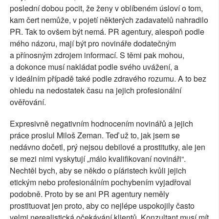
poslední dobou pocit, že ženy v oblíbeném úsloví o tom,
kam čert nemůže, v pojetí některých zadavatelů nahradilo
PR. Tak to ovšem být nemá. PR agentury, alespoň podle
mého názoru, mají být pro novináře dodatečným
a přínosným zdrojem informací. S těmi pak mohou,
a dokonce musí nakládat podle svého uvážení, a
v ideálním případě také podle zdravého rozumu. A to bez
ohledu na nedostatek času na jejich profesionální
ověřování.
Expresivně negativním hodnocením novinářů a jejich
práce proslul Miloš Zeman. Teď už to, jak jsem se
nedávno dočetl, prý nejsou debilové a prostitutky, ale jen
se mezi nimi vyskytují „málo kvalifikovaní novináři“.
Nechtěl bych, aby se někdo o píáristech kvůli jejich
etickým nebo profesionálním pochybením vyjadřoval
podobně. Proto by se ani PR agentury neměly
prostituovat jen proto, aby co nejlépe uspokojily často
velmi nerealistická očekávání klientů. Konzultant musí mít