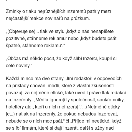
Zmínky o tlaku nejrůznějších inzerentů patřily mezi
nejčastější reakce novinářů na průzkum.
„(Objevuje se)... tlak ve stylu ,když o nás nenapíšete
pozitivně, stáhneme reklamu‘ nebo ,když budete psát
špatně, stáhneme reklamu‘.“
„Občas má někdo pocit, že když slíbí inzerci, koupil si
celé noviny.“
Každá mince má dvě strany. Jiní redaktoři v odpovědích
na příklady chování médií, které z vlastní zkušenosti
považují za nejméně etické, také uvedli právě tlak redakcí
na inzerenty: „Média ignorují ty společnosti, soukromníky,
hoteliéry atd., kteří u nich neinzerují.“, „(Nejméně etický
je...) nátlak na inzerenty, že pokud nebudou inzerovat,
nebude se o nich moc psát.“ či „Přijde mi neetické, když
se slíbí firmám, které si dají inzerát, další služby nad