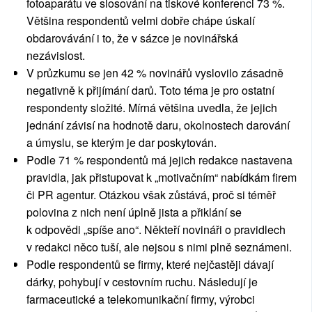
fotoaparátu ve slosování na tiskové konferenci 73 %.
Většina respondentů velmi dobře chápe úskalí
obdarovávání i to, že v sázce je novinářská
nezávislost.
V průzkumu se jen 42 % novinářů vyslovilo zásadně
negativně k přijímání darů. Toto téma je pro ostatní
respondenty složité. Mírná většina uvedla, že jejich
jednání závisí na hodnotě daru, okolnostech darování
a úmyslu, se kterým je dar poskytován.
Podle 71 % respondentů má jejich redakce nastavena
pravidla, jak přistupovat k „motivačním“ nabídkám firem
či PR agentur. Otázkou však zůstává, proč si téměř
polovina z nich není úplně jista a přiklání se
k odpovědi „spíše ano“. Někteří novináři o pravidlech
v redakci něco tuší, ale nejsou s nimi plně seznámeni.
Podle respondentů se firmy, které nejčastěji dávají
dárky, pohybují v cestovním ruchu. Následují je
farmaceutické a telekomunikační firmy, výrobci