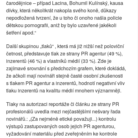
čarodějnice – případ Lacina, Bohumil Kulínský, kausa
dívky, která několikrát nakopla svého koně, důkazy
nepodložená tvrzení, že u toho či onoho našla policie
dětskou pornografii, aniž by bylo uzavřené jakékoli
šetření apod.“
Další skupinou „tlaků“ , která má již nižší než poloviční
četnost, představuje tlak ze strany PR agentur (49 %),
inzerentů (46 %) a vlastníků médií (33 %). Zde je
zajímavé srovnání s předchozím grafem, které dokládá,
že ačkoli mají novináři stejně časté osobní zkušenosti
s tlakem PR agentur a inzerentů, hodnotí negativní vliv
tlaku inzerentů na kvalitu médií mnohem významněji.
Tlaky na autorizaci reportáže či článku ze strany PR
profesionálů uvedla mezi nejčastějšími nešvary řada
novinářů.: „(Za nejméně etické považuji...) kontrolu
výstupů zastupovaných osob jejich PR agenturou,
vyžadování materiálu před zveřejněním ke kontrole