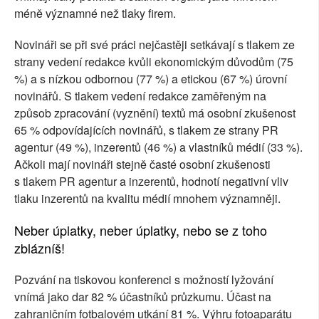
méně významné než tlaky firem.
Novináři se při své práci nejčastěji setkávají s tlakem ze
strany vedení redakce kvůli ekonomickým důvodům (75
%) a s nízkou odbornou (77 %) a etickou (67 %) úrovní
novinářů. S tlakem vedení redakce zaměřeným na
způsob zpracování (vyznění) textů má osobní zkušenost
65 % odpovídajících novinářů, s tlakem ze strany PR
agentur (49 %), inzerentů (46 %) a vlastníků médií (33 %).
Ačkoli mají novináři stejně časté osobní zkušenosti
s tlakem PR agentur a inzerentů, hodnotí negativní vliv
tlaku inzerentů na kvalitu médií mnohem významněji.
Neber úplatky, neber úplatky, nebo se z toho
zblázníš!
Pozvání na tiskovou konferenci s možností lyžování
vnímá jako dar 82 % účastníků průzkumu. Účast na
zahraničním fotbalovém utkání 81 %. Výhru fotoaparátu