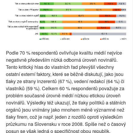
Podle 70 % respondentů ovlivňuje kvalitu médií nejvíce
negativně především nízká odborná úroveň novinářů.
Tento kritický hlas do vlastních řad převýšil všechny
ostatní externí faktory, které se běžně diskutují, jako jsou
tlaky ze strany inzerentů (67 %), vedení redakcí (64 %) či
vlastníků (59 %). Celkem 60 % respondentů považuje za
problém současné úrovně médií nízkou etickou úroveň
novinářů. Výsledky též ukazují, že tlaky politiků a státních
orgánů jsou vnímány jako mnohem méně významné než
tlaky firem, což je např. jeden z rozdílů oproti výsledkům
průzkumu na Slovensku v roce 2008. Spíše než o časový
posun se však jedná o specifičnost obou republik.