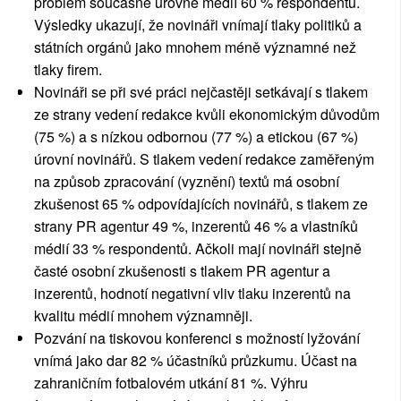
problém současné úrovně médií 60 % respondentů.
Výsledky ukazují, že novináři vnímají tlaky politiků a
státních orgánů jako mnohem méně významné než
tlaky firem.
Novináři se při své práci nejčastěji setkávají s tlakem
ze strany vedení redakce kvůli ekonomickým důvodům
(75 %) a s nízkou odbornou (77 %) a etickou (67 %)
úrovní novinářů. S tlakem vedení redakce zaměřeným
na způsob zpracování (vyznění) textů má osobní
zkušenost 65 % odpovídajících novinářů, s tlakem ze
strany PR agentur 49 %, inzerentů 46 % a vlastníků
médií 33 % respondentů. Ačkoli mají novináři stejně
časté osobní zkušenosti s tlakem PR agentur a
inzerentů, hodnotí negativní vliv tlaku inzerentů na
kvalitu médií mnohem významněji.
Pozvání na tiskovou konferenci s možností lyžování
vnímá jako dar 82 % účastníků průzkumu. Účast na
zahraničním fotbalovém utkání 81 %. Výhru