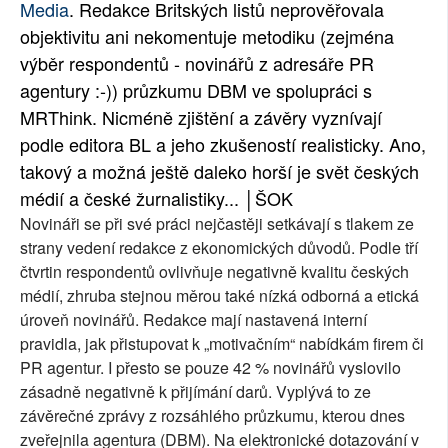
Media
. Redakce Britských listů neprověřovala
SOCIÁLNÍ SÍTĚ
objektivitu ani nekomentuje metodiku (zejména
výběr respondentů - novinářů z adresáře PR
RUBRIKY
agentury :-)) průzkumu DBM ve spolupráci s
MRThink. Nicméně zjištění a závěry vyznívají
PLNÁ VERZE STRÁNEK
podle editora BL a jeho zkušeností realisticky. Ano,
takový a možná ještě daleko horší je svět českých
médií a české žurnalistiky... │ŠOK
Novináři se při své práci nejčastěji setkávají s tlakem ze
strany vedení redakce z ekonomických důvodů. Podle tří
čtvrtin respondentů ovlivňuje negativně kvalitu českých
médií, zhruba stejnou měrou také nízká odborná a etická
úroveň novinářů. Redakce mají nastavená interní
pravidla, jak přistupovat k „motivačním“ nabídkám firem či
PR agentur. I přesto se pouze 42 % novinářů vyslovilo
zásadně negativně k přijímání darů. Vyplývá to ze
závěrečné zprávy z rozsáhlého průzkumu, kterou dnes
zveřejnila agentura (DBM). Na elektronické dotazování v