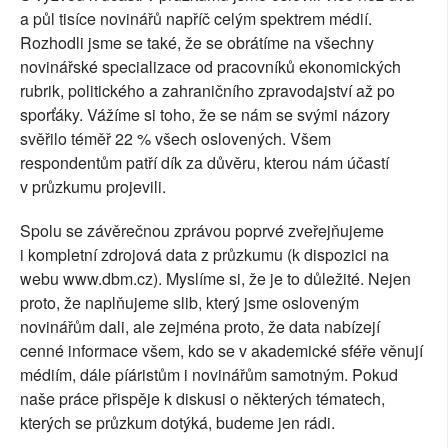
a půl tisíce novinářů napříč celým spektrem médií.
Rozhodli jsme se také, že se obrátíme na všechny
novinářské specializace od pracovníků ekonomických
rubrik, politického a zahraničního zpravodajství až po
sporťáky. Vážíme si toho, že se nám se svými názory
svěřilo téměř 22 % všech oslovených. Všem
respondentům patří dík za důvěru, kterou nám účastí
v průzkumu projevili.
Spolu se závěrečnou zprávou poprvé zveřejňujeme
i kompletní zdrojová data z průzkumu (k dispozici na
webu www.dbm.cz). Myslíme si, že je to důležité. Nejen
proto, že naplňujeme slib, který jsme osloveným
novinářům dali, ale zejména proto, že data nabízejí
cenné informace všem, kdo se v akademické sféře věnují
médiím, dále píáristům i novinářům samotným. Pokud
naše práce přispěje k diskusi o některých tématech,
kterých se průzkum dotýká, budeme jen rádi.