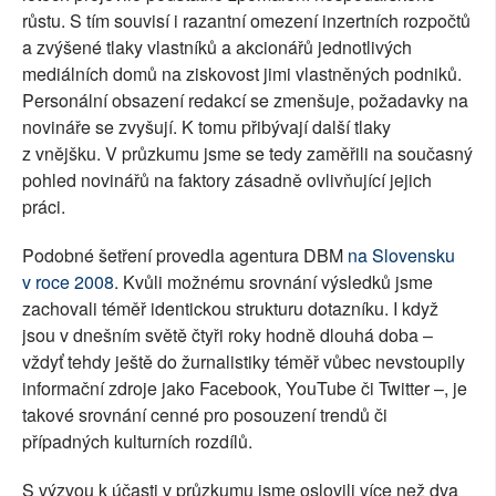
růstu. S tím souvisí i razantní omezení inzertních rozpočtů
a zvýšené tlaky vlastníků a akcionářů jednotlivých
mediálních domů na ziskovost jimi vlastněných podniků.
Personální obsazení redakcí se zmenšuje, požadavky na
novináře se zvyšují. K tomu přibývají další tlaky
z vnějšku. V průzkumu jsme se tedy zaměřili na současný
pohled novinářů na faktory zásadně ovlivňující jejich
práci.
Podobné šetření provedla agentura DBM
na Slovensku
v roce 2008
. Kvůli možnému srovnání výsledků jsme
zachovali téměř identickou strukturu dotazníku. I když
jsou v dnešním světě čtyři roky hodně dlouhá doba –
vždyť tehdy ještě do žurnalistiky téměř vůbec nevstoupily
informační zdroje jako Facebook, YouTube či Twitter –, je
takové srovnání cenné pro posouzení trendů či
případných kulturních rozdílů.
S výzvou k účasti v průzkumu jsme oslovili více než dva