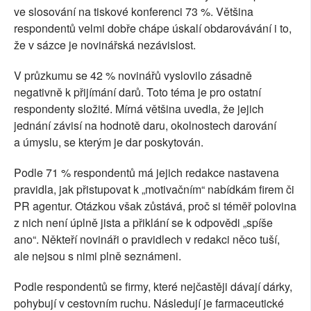
ve slosování na tiskové konferenci 73 %. Většina
respondentů velmi dobře chápe úskalí obdarovávání i to,
že v sázce je novinářská nezávislost.
V průzkumu se 42 % novinářů vyslovilo zásadně
negativně k přijímání darů. Toto téma je pro ostatní
respondenty složité. Mírná většina uvedla, že jejich
jednání závisí na hodnotě daru, okolnostech darování
a úmyslu, se kterým je dar poskytován.
Podle 71 % respondentů má jejich redakce nastavena
pravidla, jak přistupovat k „motivačním“ nabídkám firem či
PR agentur. Otázkou však zůstává, proč si téměř polovina
z nich není úplně jista a přiklání se k odpovědi „spíše
ano“. Někteří novináři o pravidlech v redakci něco tuší,
ale nejsou s nimi plně seznámeni.
Podle respondentů se firmy, které nejčastěji dávají dárky,
pohybují v cestovním ruchu. Následují je farmaceutické