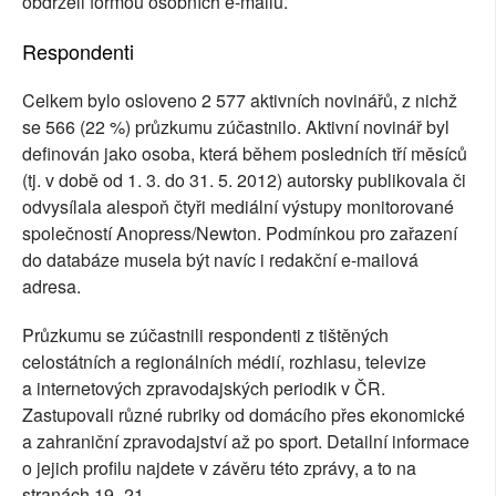
obdrželi formou osobních e-mailů.
Respondenti
Celkem bylo osloveno 2 577 aktivních novinářů, z nichž
se 566 (22 %) průzkumu zúčastnilo. Aktivní novinář byl
definován jako osoba, která během posledních tří měsíců
(tj. v době od 1. 3. do 31. 5. 2012) autorsky publikovala či
odvysílala alespoň čtyři mediální výstupy monitorované
společností Anopress/Newton. Podmínkou pro zařazení
do databáze musela být navíc i redakční e-mailová
adresa.
Průzkumu se zúčastnili respondenti z tištěných
celostátních a regionálních médií, rozhlasu, televize
a internetových zpravodajských periodik v ČR.
Zastupovali různé rubriky od domácího přes ekonomické
a zahraniční zpravodajství až po sport. Detailní informace
o jejich profilu najdete v závěru této zprávy, a to na
stranách 19–21.