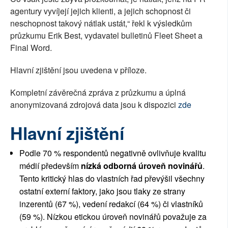
agentury vyvíjejí jejich klienti, a jejich schopnost či
neschopnost takový nátlak ustát,“ řekl k výsledkům
průzkumu Erik Best, vydavatel bulletinů Fleet Sheet a
Final Word.
Hlavní zjištění jsou uvedena v příloze.
Kompletní závěrečná zpráva z průzkumu a úplná
anonymizovaná zdrojová data jsou k dispozici
zde
Hlavní zjištění
Podle 70 % respondentů negativně ovlivňuje kvalitu
médií především
nízká odborná úroveň novinářů
.
Tento kritický hlas do vlastních řad převýšil všechny
ostatní externí faktory, jako jsou tlaky ze strany
inzerentů (67 %), vedení redakcí (64 %) či vlastníků
(59 %). Nízkou etickou úroveň novinářů považuje za