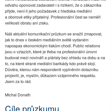
odvahu oponovat zadavateli i s rizikem, že o zákazníka
přijde, není-li jeho požadavek z hlediska mediální
a oborové etiky přijatelný. Profesionální čest se neměří
velikostí obratu ani zisku.
Náš aktuální komunikační průzkum se snažil zmapovat,
jak to dnes v českém mediálním světě vydaném
napospas ekonomickým tlakům chodí. Public relations
jsou o vztazích, které je třeba na profesionální úrovni
budovat mezi novináři a píáristy bez ohledu na dobu a na
to, na které straně mediální barikády kdo právě stojí.
Důvěra, kterou nám respondenti vyplněním dotazníku
projevili, je, myslím, důkazem vzájemného respektu.
Jsem za to rád.
Michal Donath
Cíle průzkumu