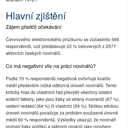
Hlavní zjištění
Zájem předčil očekávání
Červnového elektronického průzkumu se zúčastnilo 566
respondentů, což představuje 22 % oslovených z 2577
aktivních českých novinářů.
Co má negativní vliv na práci novinářů?
Podle 70 % respondentů negativně ovlivňuje kvalitu
médií především nízká odborná úroveň novinářů. Tento
kritický hlas do vlastních řad převýšil všechny ostatní
externí faktory, jako jsou tlaky ze strany inzerentů (67 %),
vedení redakcí (64 %) či vlastníci (59 %). Nízkou etickou
úroveň novinářů považuje za problém současné úrovně
médií 60 % respondentů. Výsledky ukazují, že novináři
vnímají tlaky politiků a státních orgánů jako mnohem