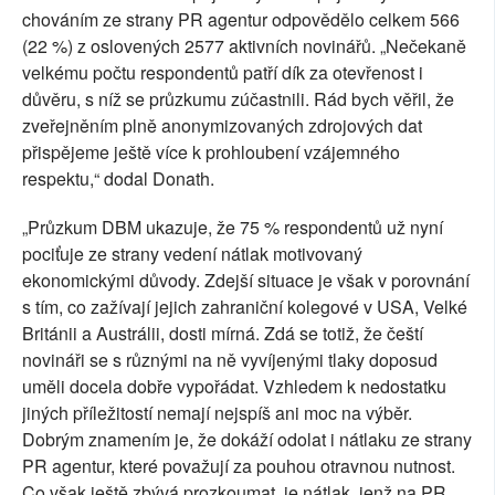
chováním ze strany PR agentur odpovědělo celkem 566
(22 %) z oslovených 2577 aktivních novinářů. „Nečekaně
velkému počtu respondentů patří dík za otevřenost i
důvěru, s níž se průzkumu zúčastnili. Rád bych věřil, že
zveřejněním plně anonymizovaných zdrojových dat
přispějeme ještě více k prohloubení vzájemného
respektu,“ dodal Donath.
„Průzkum DBM ukazuje, že 75 % respondentů už nyní
pociťuje ze strany vedení nátlak motivovaný
ekonomickými důvody. Zdejší situace je však v porovnání
s tím, co zažívají jejich zahraniční kolegové v USA, Velké
Británii a Austrálii, dosti mírná. Zdá se totiž, že čeští
novináři se s různými na ně vyvíjenými tlaky doposud
uměli docela dobře vypořádat. Vzhledem k nedostatku
jiných příležitostí nemají nejspíš ani moc na výběr.
Dobrým znamením je, že dokáží odolat i nátlaku ze strany
PR agentur, které považují za pouhou otravnou nutnost.
Co však ještě zbývá prozkoumat, je nátlak, jenž na PR