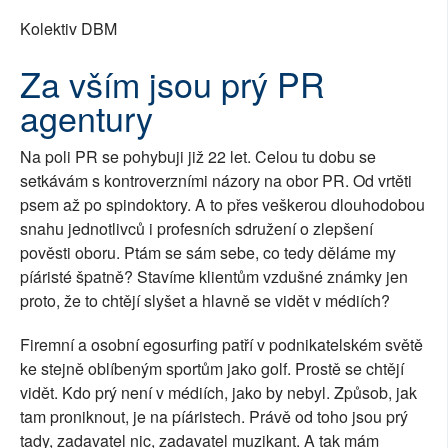
Kolektiv DBM
Za vším jsou prý PR
agentury
Na poli PR se pohybuji již 22 let. Celou tu dobu se
setkávám s kontroverzními názory na obor PR. Od vrtěti
psem až po spindoktory. A to přes veškerou dlouhodobou
snahu jednotlivců i profesních sdružení o zlepšení
pověsti oboru. Ptám se sám sebe, co tedy děláme my
píáristé špatně? Stavíme klientům vzdušné známky jen
proto, že to chtějí slyšet a hlavně se vidět v médiích?
Firemní a osobní egosurfing patří v podnikatelském světě
ke stejně oblíbeným sportům jako golf. Prostě se chtějí
vidět. Kdo prý není v médiích, jako by nebyl. Způsob, jak
tam proniknout, je na píáristech. Právě od toho jsou prý
tady, zadavatel nic, zadavatel muzikant. A tak mám