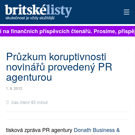
na finančních příspěvcích čtenářů. Prosíme, přispějte.
PŘIHLÁSIT
AKTUÁLNÍ VYDÁNÍ
Průzkum koruptivnosti
ARCHIV
novinářů provedený PR
agenturou
ROZHOVORY
TÉMATA
1. 8. 2012
NEJČTENĚJŠÍ ZA 7 DNÍ
čas čtení 43 minut
AUTOŘI
PŘÍSPĚVKY NA PROVOZ
tisková zpráva PR agentury
Donath Business &