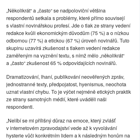
„Několikrát“ a „často“ se nadpoloviční většina
respondentů setkala s problémy, které přímo souvisejí
s vlastní novinářskou profesí. Jde o tlak ze strany vedení
redakce kvůli ekonomickým důvodům (75 %) a o nízkou
odbornou (77 %) a etickou (67 %) úroveň novinářů. Tuto
skupinu uzavírá zkušenost s tlakem vedení redakce
zaměřeným na vyznění textu, s nímž mělo „několikrát“
a „často“ zkušenost 65 % odpovídajících novinářů.
Dramatizování, lhaní, publikování neověřených zpráv,
jednostranné texty, předpojatost, hyenismus, neochota
uznat vlastní chybu. To je výčet nejméně etických praktik
ze strany samotných médií, které uváděli naši
respondenti.
„Nelíbí se mi přílišný důraz na emoce, který zvlášť
v internetovém zpravodajství vede až k vyvolávání
hysterie vůči konkrétním lidem a k následným honům na