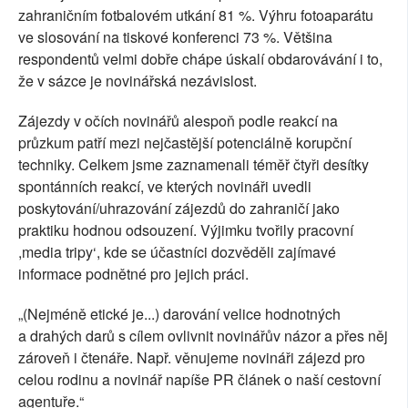
zahraničním fotbalovém utkání 81 %. Výhru fotoaparátu
ve slosování na tiskové konferenci 73 %. Většina
respondentů velmi dobře chápe úskalí obdarovávání i to,
že v sázce je novinářská nezávislost.
Zájezdy v očích novinářů alespoň podle reakcí na
průzkum patří mezi nejčastější potenciálně korupční
techniky. Celkem jsme zaznamenali téměř čtyři desítky
spontánních reakcí, ve kterých novináři uvedli
poskytování/uhrazování zájezdů do zahraničí jako
praktiku hodnou odsouzení. Výjimku tvořily pracovní
,media tripy‘, kde se účastníci dozvěděli zajímavé
informace podnětné pro jejich práci.
„(Nejméně etické je...) darování velice hodnotných
a drahých darů s cílem ovlivnit novinářův názor a přes něj
zároveň i čtenáře. Např. věnujeme novináři zájezd pro
celou rodinu a novinář napíše PR článek o naší cestovní
agentuře.“