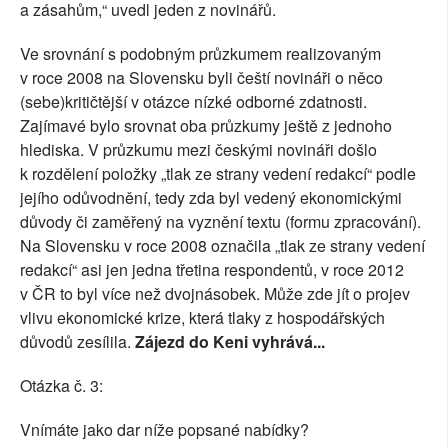
a zásahům,“ uvedl jeden z novinářů.
Ve srovnání s podobným průzkumem realizovaným
v roce 2008 na Slovensku byli čeští novináři o něco
(sebe)kritičtější v otázce nízké odborné zdatnosti.
Zajímavé bylo srovnat oba průzkumy ještě z jednoho
hlediska. V průzkumu mezi českými novináři došlo
k rozdělení položky „tlak ze strany vedení redakcí“ podle
jejího odůvodnění, tedy zda byl vedený ekonomickými
důvody či zaměřený na vyznění textu (formu zpracování).
Na Slovensku v roce 2008 označila „tlak ze strany vedení
redakcí“ asi jen jedna třetina respondentů, v roce 2012
v ČR to byl více než dvojnásobek. Může zde jít o projev
vlivu ekonomické krize, která tlaky z hospodářských
důvodů zesílila.
Zájezd do Keni vyhrává...
Otázka č. 3:
Vnímáte jako dar níže popsané nabídky?