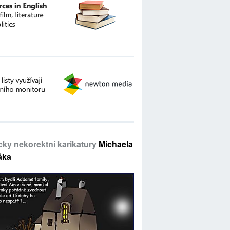
icky nekorektní karikatury
Michaela
áka