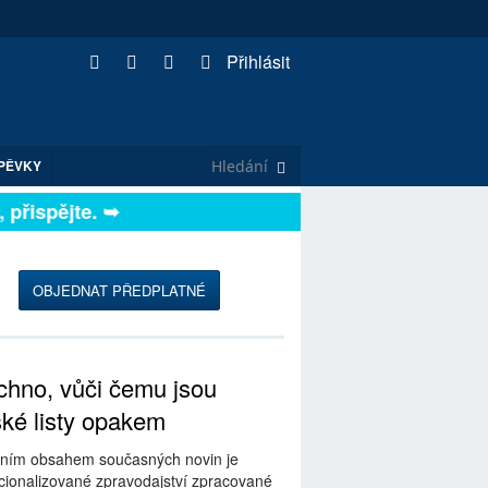
Přihlásit
PĚVKY
řispějte. ➥
OBJEDNAT PŘEDPLATNÉ
hno, vůči čemu jsou
ské listy opakem
ním obsahem současných novin je
ionalizované zpravodajství zpracované