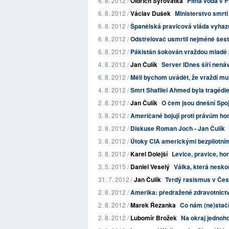
6. 8. 2012 /
Oldřich Syrovátka
Pitná voda v P
6. 8. 2012 /
Václav Dušek
Ministerstvo smrti
6. 8. 2012 /
Španělská pravicová vláda vyhazuje 
6. 8. 2012 /
Odstřelovač usmrtil nejméně šes
6. 8. 2012 /
Pákistán šokován vraždou mladé ž
4. 8. 2012 /
Jan Čulík
Server IDnes šíří nenáv
6. 8. 2012 /
Měli bychom uvádět, že vraždí m
4. 8. 2012 /
Smrt Shafilei Ahmed byla tragédie.
2. 8. 2012 /
Jan Čulík
O čem jsou dnešní Spo
3. 8. 2012 /
Američané bojují proti právům ho
2. 8. 2012 /
Diskuse Roman Joch - Jan Čulík
3. 8. 2012 /
Útoky CIA americkými bezpilotními 
3. 8. 2012 /
Karel Dolejší
Levice, pravice, hor
3. 5. 2015 /
Daniel Veselý
Válka, která nesko
31. 7. 2012 /
Jan Čulík
Tvrdý rasismus v Čes
2. 8. 2012 /
Amerika: předražené zdravotnictví 
2. 8. 2012 /
Marek Řezanka
Co nám (ne)stačí
2. 8. 2012 /
Lubomír Brožek
Na okraj jednoh