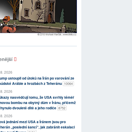
enější
 8. 2026
ump ustoupil od útoků na Írán po varování ze
aúdské Arábie a hrozbách z Teheránu
10064
 8. 2026
kazy nasvědčují tomu, že USA svrhly téměř
novou bombu na obytný dům v Íránu, přičemž
hynulo dvouleté dítě a jeho rodiče
8752
 8. 2026
vá jednání mezi USA a Íránem jsou pro
herán „poslední šancí“, jak zabránit eskalaci