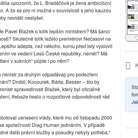
íšila upozornil, že L. Bradáčová je žena ambiciózní
o. A že se pro ni možná v souvislosti s jeho kauzou
oby neviděl neslyšel.
Je Pavel Blažek o tolik lepším ministrem? Má šanci
osti? Skutečně tolik leželo premiérovi Nečasovi na
Lepšího adepta, než někoho, komu před lety vyslovil
bením ve vedení Lesů České republiky, neměl? Má
tani v sukních" půjde i po něm?
P
en ministr za druhým odpadávají pro podezření
ání? Drobil, Kocourek, Bárta, Besser -- šlo by
St
nistr spravedlnosti Blažek, který byl oficiálně
for
ření, třebaže heslo o rozpočtové odpovědnosti rád
Ja
abotoval usnesení vlády, které mu od listopadu 2000
r se společností Diag Human jednáním. V případě
dné další právní služby a posudky nebyly potřeba,"