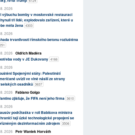
lky, tvrdí Trump
6124
 8. 2026
ři výbuchu bomby v moskevské restauraci
hynuli tři lidé; explodovalo zařízení, které u
ebe měla žena
4303
 8. 2026
hada trvanlivosti římského betonu rozluštěna
251
 8. 2026
Oldřich Maděra
potřeba vody v JE Dukovany
4166
 8. 2026
uštěni Spojenými státy: Palestinští
eričané uvízli ve vlně násilí ze strany
zraelských osadníků
3637
 8. 2026
Fabiano Golgo
fantino zjišťuje, že FIFA není jeho firma
3610
 8. 2026
ausův podržtaška v roli Babišova ministra
hraničí tají úzké technologické propojení se
přízněným dezinformačním zdrojem
3506
 8. 2026
Petr Waniek Horváth