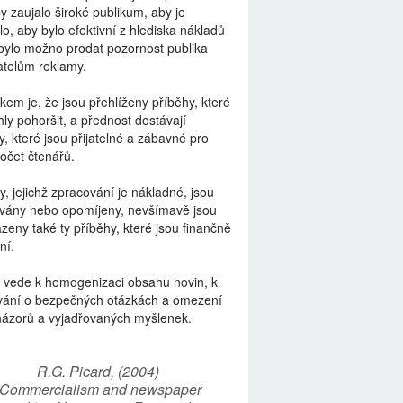
by zaujalo široké publikum, aby je
lo, aby bylo efektivní z hlediska nákladů
bylo možno prodat pozornost publika
telům reklamy.
kem je, že jsou přehlíženy příběhy, které
ly pohoršit, a přednost dostávají
y, které jsou přijatelné a zábavné pro
počet čtenářů.
y, jejichž zpracování je nákladné, jsou
vány nebo opomíjeny, nevšímavě jsou
zeny také ty příběhy, které jsou finančně
ní.
 vede k homogenizaci obsahu novin, k
vání o bezpečných otázkách a omezení
názorů a vyjadřovaných myšlenek.
R.G. Picard, (2004)
“Commercialism and newspaper