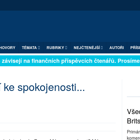
HOVORY
TÉMATA
RUBRIKY
NEJČTENĚJŠÍ
AUTOŘI
PŘÍS
závisejí na finančních příspěvcích čtenářů. Prosíme, p
 ke spokojenosti...
Všec
Brit
Primár
komerc