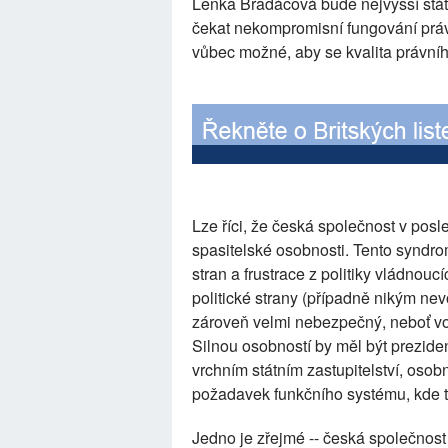
Lenka Bradáčová bude nejvyšší stá
čekat nekompromisní fungování práv
vůbec možné, aby se kvalita právní
Lze říci, že česká společnost v pos
spasitelské osobnosti. Tento syndro
stran a frustrace z politiky vládnoucí
politické strany (případně nikým n
zároveň velmi nebezpečný, neboť vol
Silnou osobností by měl být prezide
vrchním státním zastupitelství, osobn
požadavek funkčního systému, kde t
Jedno je zřejmé -- česká společnost