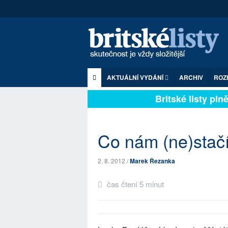
AKTUÁLNÍ VYDÁNÍ
ARCHIV
ROZ
Britské listy plně 
Co nám (ne)stačí
2. 8. 2012 /
Marek Řezanka
čas čtení 5 minut