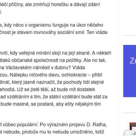
éčí příčiny, ale zmírňují horečku a dávají zdání
.
ce, kdy něco v organismu funguje na úkor něčeho
čnost je stavem rovnováhy sociální smír. Ten vláda
i, kdy veřejné mínění stojí na její straně. A někteří
í tlaků občanské společnosti na politiky. Ale no tak.
ak na Václavském náměstí v dubnu? Vláda
zou. Nálepku ničivého davu, ochlokracie -- přišil
inál, který jasně naznačil, že pochody lidí stejné
ehodlá. Už se jistě těší, až bude mít dostatek
d vzděláním s tím, že státní vzdělání bude stát za
e bude mastné, se postará, aby elity nějakým tím
 vůbec populární. Po výrazném projevu D. Ratha,
ovat nebude, protože mu to nebude umožněno, totiž