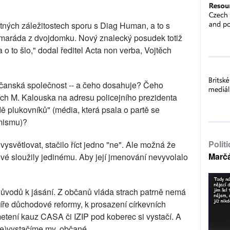
tných záležitostech sporu s Diag Human, a to s
amaráda z dvojdomku. Nový znalecký posudek totiž
 a o to šlo," dodal ředitel Acta non verba, Vojtěch
 občanská společnost -- a čeho dosahuje? Čeho
ch M. Kalouska na adresu policejního prezidenta
 plukovníků" (média, která psala o partě se
emismu)?
Polit
ysvětlovat, stačilo říct jedno "ne". Ale možná že
Marč
é sloužily jedinému. Aby její jmenování nevyvolalo
 důvodů k jásání. Z občanů vláda strach patrně nemá
líře důchodové reformy, k prosazení církevních
ametení kauz CASA či IZIP pod koberec si vystačí. A
ne)vystačíme my, občané.