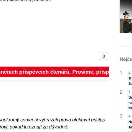
0
Nejčt
nčních příspěvcích čtenářů. Prosíme, přispějte. ➥
2.
Tr
S
3.
Dů
tu
za
4.
soukromý server si vyhrazují právo blokovat přístup
No
rovi, pokud to uznají za důvodné.
Te