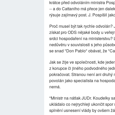
krátce před odvoláním ministra Posp
-- a do Cattaniho má přece jen dalek
rýsuje zajímavý post. J. Pospíšil jak
Proč musel být tak rychle odvolán? 
získat pro ODS nějaké body u veřejn
srdci hospodaření na ministerstvu? 
nedůvěru v souvislosti s jeho půso
se snad "Don Pablo" obávat, že "Cat
Jak se žije ve společnosti, kde jed
z korupce či jiného podvodného jedn
pokračovat. Stranou není ani druhý mi
povolán jako specialista na hospoda
nemá.
"Ministr na nátlak JUDr. Koudelky s
ukládalo co nejrychleji ukončit spo
splnění usnesení vlády by ovšem žá