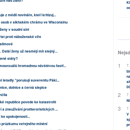
lzni nad zlato?
Kl
od
z médií novináře, kteří kritizuj...
t osob v sikhském chrámu ve Wisconsinu
eny v soudní síni
ist proti náboženské víře
uslimové
 Další ženy už nesmějí mít stejný...
Nejsd
jené státy?
7.
mosexuálů hromadnou návštěvou fastf...
Iz
na
letadly "porušují suverenitu Páki...
si
0
nice, dolnice a černá slepice
7.
nčila
Ni
ké republice povede ke katastrofě
7.
a zneužívání protiteroristických ...
V
 ke spokojenosti...
sp
o průzkumu veřejného mínění
pr