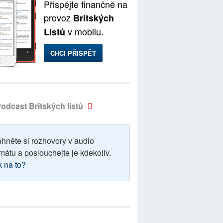
Přispějte finančně na
provoz
Britských
v mobilu.
Listů
CHCI PŘISPĚT
odcast Britských listů
áhněte si rozhovory v audio
mátu a poslouchejte je kdekoliv.
k na to?