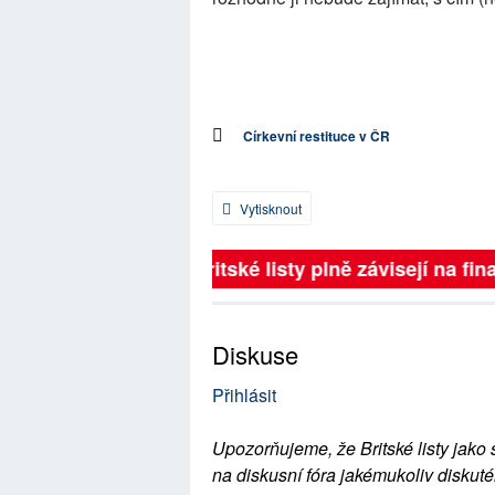
Církevní restituce v ČR
Vytisknout
Britské listy plně závisejí na fina
Diskuse
Přihlásit
Upozorňujeme, že Britské listy jako 
na diskusní fóra jakémukoliv diskuté