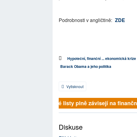
Podrobnosti v angličtině:
ZDE
Hypoteční, finanční ... ekonomická krize
Barack Obama a jeho politika
Vytisknout
Britské listy plně závisejí na finanční
Diskuse