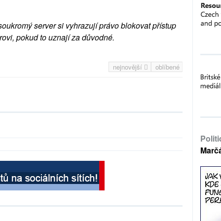
soukromý server si vyhrazují právo blokovat přístup
rovi, pokud to uznají za důvodné.
nejnovější
oblíbené
Polit
Marč