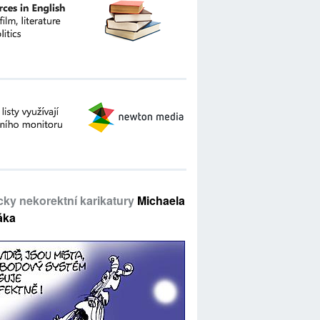
icky nekorektní karikatury
Michaela
áka