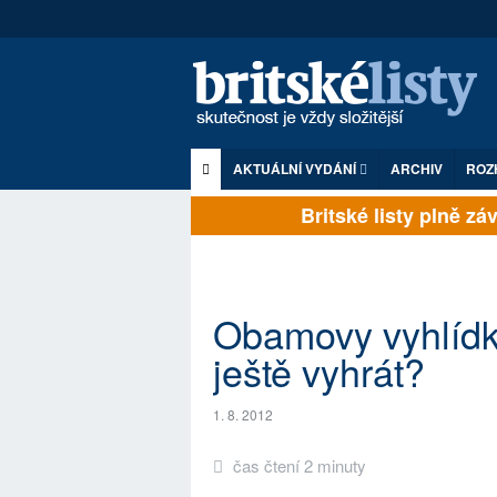
AKTUÁLNÍ VYDÁNÍ
ARCHIV
ROZ
Britské listy plně závi
Obamovy vyhlídk
ještě vyhrát?
1. 8. 2012
čas čtení 2 minuty