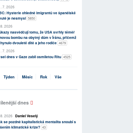
. 7. 2026
C: Hysterie ohledně imigrantů ve španělské
eutě je nesmysl
5850
 8. 2026
kazy nasvědčují tomu, že USA svrhly téměř
novou bombu na obytný dům v Íránu, přičemž
hynulo dvouleté dítě a jeho rodiče
4679
. 7. 2026
rael dnes v Gaze zabil osmiletou Ritu
4525
Týden
Měsíc
Rok
Vše
ílenější dnes
 8. 2026
Daniel Veselý
k se pozdně kapitalistická mentalita snoubí s
šením klimatické krize?
43