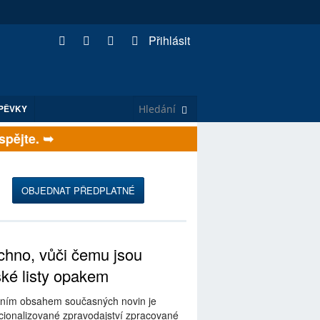
Přihlásit
PĚVKY
ějte. ➥
OBJEDNAT PŘEDPLATNÉ
hno, vůči čemu jsou
ské listy opakem
ním obsahem současných novin je
ionalizované zpravodajství zpracované