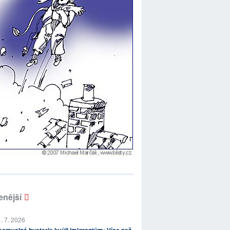
enější
. 7. 2026