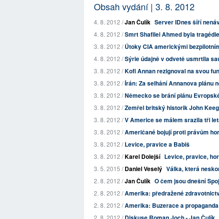
Obsah vydání | 3. 8. 2012
4. 8. 2012 /
Jan Čulík
Server IDnes šíří nenáv
4. 8. 2012 /
Smrt Shafilei Ahmed byla tragédie.
3. 8. 2012 /
Útoky CIA americkými bezpilotními 
4. 8. 2012 /
Sýrie údajně v odvetě usmrtila s
3. 8. 2012 /
Kofi Annan rezignoval na svou fu
3. 8. 2012 /
Írán: Za selhání Annanova plánu n
3. 8. 2012 /
Německo se brání plánu Evropské 
3. 8. 2012 /
Zemřel britský historik John Kee
3. 8. 2012 /
V Americe se málem srazila tři le
3. 8. 2012 /
Američané bojují proti právům ho
3. 8. 2012 /
Levice, pravice a Babiš
3. 8. 2012 /
Karel Dolejší
Levice, pravice, hor
3. 5. 2015 /
Daniel Veselý
Válka, která nesko
2. 8. 2012 /
Jan Čulík
O čem jsou dnešní Spo
2. 8. 2012 /
Amerika: předražené zdravotnictví 
2. 8. 2012 /
Amerika: Buzerace a propaganda
2. 8. 2012 /
Diskuse Roman Joch - Jan Čulík