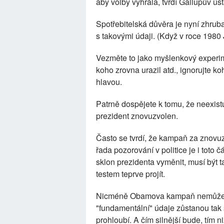
aby volby vyhrála, tvrdí Gallupův úst
Spotřebitelská důvěra je nyní zhru
s takovými údaji. (Když v roce 1980 
Vezměte to jako myšlenkový experi
koho zrovna urazil atd., ignorujte ko
hlavou.
Patrně dospějete k tomu, že neexist
prezident znovuzvolen.
Často se tvrdí, že kampaň za znovuz
řada pozorování v politice je i toto č
sklon prezidenta vyměnit, musí být 
testem teprve projít.
Nicméně Obamova kampaň nemůže mo
"fundamentální" údaje zůstanou tak
prohloubí. A čím silnější bude, tím