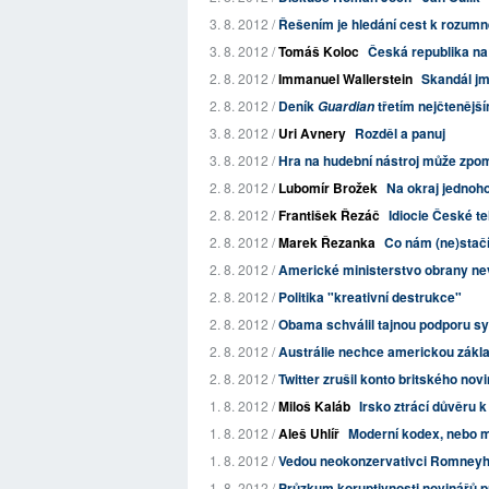
3. 8. 2012 /
Řešením je hledání cest k rozumn
3. 8. 2012 /
Tomáš Koloc
Česká republika na
2. 8. 2012 /
Immanuel Wallerstein
Skandál jm
2. 8. 2012 /
Deník
třetím nejčtenější
Guardian
3. 8. 2012 /
Uri Avnery
Rozděl a panuj
3. 8. 2012 /
Hra na hudební nástroj může zpo
2. 8. 2012 /
Lubomír Brožek
Na okraj jednoh
2. 8. 2012 /
František Řezáč
Idiocie České te
2. 8. 2012 /
Marek Řezanka
Co nám (ne)stačí
2. 8. 2012 /
Americké ministerstvo obrany nev
2. 8. 2012 /
Politika "kreativní destrukce"
2. 8. 2012 /
Obama schválil tajnou podporu s
2. 8. 2012 /
Austrálie nechce americkou zákl
2. 8. 2012 /
Twitter zrušil konto britského novin
1. 8. 2012 /
Miloš Kaláb
Irsko ztrácí důvěru k
1. 8. 2012 /
Aleš Uhlíř
Moderní kodex, nebo 
1. 8. 2012 /
Vedou neokonzervativci Romneyh
1. 8. 2012 /
Průzkum koruptivnosti novinářů 