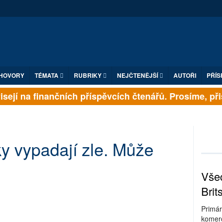
HOVORY
TÉMATA
RUBRIKY
NEJČTENĚJŠÍ
AUTOŘI
PŘÍS
sejí na finančních příspěvcích čtenářů. Prosíme, přisp
y vypadají zle. Může
Všec
Brit
Primár
komerc