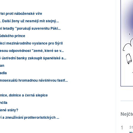
ist proti náboženské víře
 Další ženy už nesmějí mít stejný...
letadly "porušují suverenitu Páki...
aúdského prince
nkci mezinárodního vyslance pro Sýrii
esou odpovědnost "země, které se v...
ústřední banky zakoupit španělské a...
gan
tadla
mosexuálů hromadnou návštěvou fastf...
nice, dolnice a černá slepice
nčila
jené státy?
Nejčt
a zneužívání protiteroristických ...
31