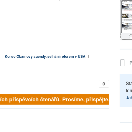
|
Konec Obamovy agendy, selhání reforem v USA
|
P
St
0
for
Ja
ch příspěvcích čtenářů. Prosíme, přispějte. ➥