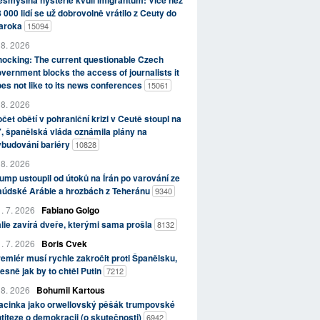
smyslná hysterie kvůli imigrantům: Více než
 000 lidí se už dobrovolně vrátilo z Ceuty do
aroka
15094
 8. 2026
ocking: The current questionable Czech
vernment blocks the access of journalists it
es not like to its news conferences
15061
 8. 2026
čet obětí v pohraniční krizi v Ceutě stoupl na
, španělská vláda oznámila plány na
ybudování bariéry
10828
 8. 2026
ump ustoupil od útoků na Írán po varování ze
aúdské Arábie a hrozbách z Teheránu
9340
. 7. 2026
Fabiano Golgo
álie zavírá dveře, kterými sama prošla
8132
. 7. 2026
Boris Cvek
emiér musí rychle zakročit proti Španělsku,
esně jak by to chtěl Putin
7212
 8. 2026
Bohumil Kartous
acinka jako orwellovský pěšák trumpovské
titeze o demokracii (o skutečnosti)
6942