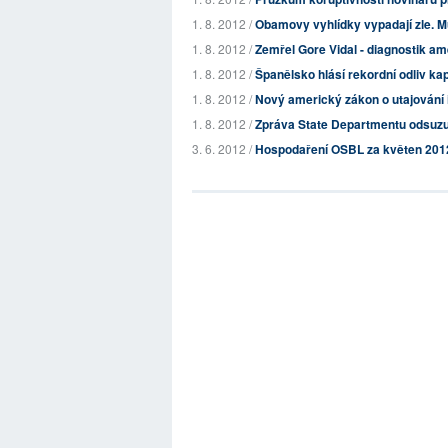
1. 8. 2012 /
Obamovy vyhlídky vypadají zle. M
1. 8. 2012 /
Zemřel Gore Vidal - diagnostik a
1. 8. 2012 /
Španělsko hlásí rekordní odliv kap
1. 8. 2012 /
Nový americký zákon o utajování 
1. 8. 2012 /
Zpráva State Departmentu odsuzuje
3. 6. 2012 /
Hospodaření OSBL za květen 201