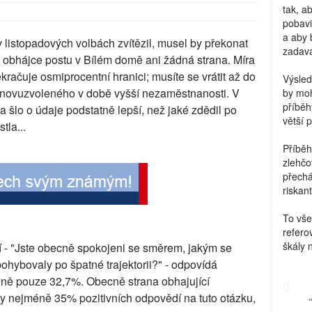
tak, a
pobavi
a aby 
listopadových volbách zvítězil, musel by překonat
zadava
ý obhájce postu v Bílém domě ani žádná strana. Míra
račuje osmiprocentní hranici; musíte se vrátit až do
Výsled
 znovuzvoleného v době vyšší nezaměstnanosti. V
by moh
příběh
 šlo o údaje podstatně lepší, než jaké zdědil po
větší 
tla...
Příběh
zlehčo
přechá
riskant
To vše
refero
škály 
 - "Jste obecně spokojeni se směrem, jakým se
ohybovaly po špatné trajektorii?" - odpovídá
ně pouze 32,7%. Obecně strana obhajující
dy nejméně 35% pozitivních odpovědí na tuto otázku,