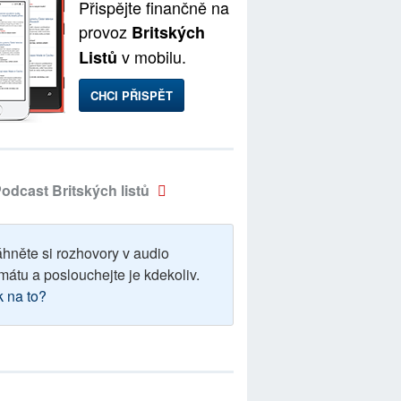
Přispějte finančně na
provoz
Britských
v mobilu.
Listů
CHCI PŘISPĚT
odcast Britských listů
áhněte si rozhovory v audio
mátu a poslouchejte je kdekoliv.
k na to?