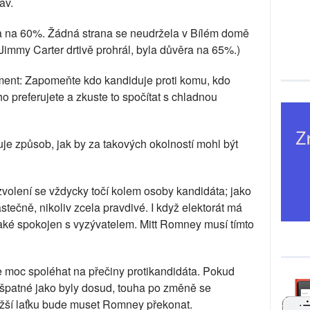
av.
ba na 60%. Žádná strana se neudržela v Bílém domě
Jimmy Carter drtivě prohrál, byla důvěra na 65%.)
ment: Zapomeňte kdo kandiduje proti komu, kdo
ho preferujete a zkuste to spočítat s chladnou
uje způsob, jak by za takových okolností mohl být
volení se vždycky točí kolem osoby kandidáta; jako
ástečně, nikoliv zcela pravdivé. I když elektorát má
také spokojen s vyzývatelem. Mitt Romney musí tímto
c spoléhat na přečiny protikandidáta. Pokud
 špatné jako byly dosud, touha po změně se
 nižší laťku bude muset Romney překonat.