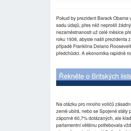
Pokud by prezident Barack Obama v 
sadu údajů, přes něž neprošli žádn
nezaměstnanosti už celé měsíce přek
roku 1936, abyste našli prezidenta
případě Franklina Delano Roosevelta
předchůdci. A ekonomika rapidně ros
Na otázku pro mnoho voličů zásadní
země ubírá, nebo se Spojené státy p
záporně 60,7% dotázaných, ale klad
parlamentní většinu potřebovala vž