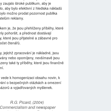
by zaujalo široké publikum, aby je
lo, aby bylo efektivní z hlediska nákladů
bylo možno prodat pozornost publika
telům reklamy.
kem je, že jsou přehlíženy příběhy, které
ly pohoršit, a přednost dostávají
y, které jsou přijatelné a zábavné pro
počet čtenářů.
y, jejichž zpracování je nákladné, jsou
vány nebo opomíjeny, nevšímavě jsou
zeny také ty příběhy, které jsou finančně
ní.
 vede k homogenizaci obsahu novin, k
vání o bezpečných otázkách a omezení
názorů a vyjadřovaných myšlenek.
R.G. Picard, (2004)
“Commercialism and newspaper