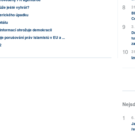
31
ůže ještě vyhrát?
BB
merického úpadku
C
itálu
3.
informací ohrožuje demokracii
Dů
 porušování práv islamistů v EU a ...
tu
za
2
31
Iz
Nejsd
6.
Ja
ře