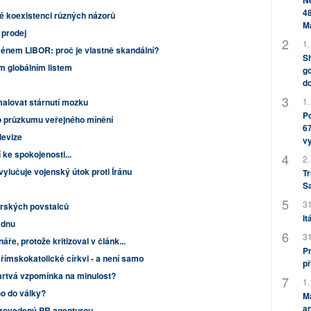
Ne
48
é koexistenci různých názorů
M
 prodej
1.
énem LIBOR: proč je vlastně skandální?
Sh
m globálním listem
go
do
1.
malovat stárnutí mozku
Po
o průzkumu veřejného mínění
67
levize
v
 ke spokojenosti...
2.
ylučuje vojenský útok proti Íránu
Tr
S
31
yrských povstalců
It
adnu
31
áře, protože kritizoval v článk...
Pr
 římskokatolické církvi - a není samo
př
mrtvá vzpomínka na minulost?
1.
o do války?
M
an
provedený PR agenturou