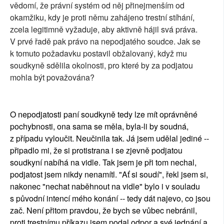
vědomí, že právní systém od něj přinejmenším od
okamžiku, kdy je proti němu zahájeno trestní stíhání,
zcela legitimně vyžaduje, aby aktivně hájil svá práva.
V prvé řadě pak právo na nepodjatého soudce. Jak se
k tomuto požadavku postavil obžalovaný, když mu
soudkyně sdělila okolnosti, pro které by za podjatou
mohla být považována?
O nepodjatosti paní soudkyně tedy lze mít oprávněné
pochybnosti, ona sama se měla, byla-li by soudná,
z případu vyloučit. Neučinila tak. Já jsem udělal jediné --
připadlo mi, že si protistrana i se zjevně podjatou
soudkyní nabíhá na vidle. Tak jsem je při tom nechal,
podjatost jsem nikdy nenamítl. "Ať si soudí", řekl jsem si,
nakonec "nechat naběhnout na vidle" bylo i v souladu
s původní intencí mého konání -- tedy dát najevo, co jsou
zač. Není přitom pravdou, že bych se vůbec nebránil,
proti trestnímu příkazu jsem podal odpor a své jednání a