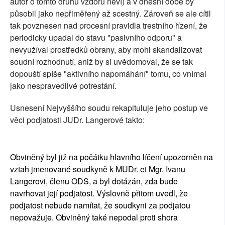
autor o tomto druhu vzdoru neví) a v dnešní době by
působil jako nepřiměřený až scestný. Zároveň se ale cítil
tak povznesen nad procesní pravidla trestního řízení, že
periodicky upadal do stavu "pasivního odporu" a
nevyužíval prostředků obrany, aby mohl skandalizovat
soudní rozhodnutí, aniž by si uvědomoval, že se tak
dopouští spíše "aktivního napomáhání" tomu, co vnímal
jako nespravedlivé potrestání.
Usnesení Nejvyššího soudu rekapituluje jeho postup ve
věci podjatosti JUDr. Langerové takto:
Obviněný byl již na počátku hlavního líčení upozorněn na
vztah jmenované soudkyně k MUDr. et Mgr. Ivanu
Langerovi, členu ODS, a byl dotázán, zda bude
navrhovat její podjatost. Výslovně přitom uvedl, že
podjatost nebude namítat, že soudkyni za podjatou
nepovažuje. Obviněný také nepodal proti shora