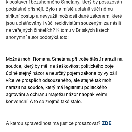
k postavení bezúhonného Smetany, který by posuzován
podstatně přísněji. Bylo na místě uplatnit vůči němu
striktní postup a nevyužít možnosti dané zákonem, které
jsou uplatňovány i vůči recidivistům souzeným za násilí
na veřejných činitelích? K tomu v Britských listech
anonymní autor podotýká toto:
Možná mohl Romana Smetana při troše štěstí narazit na
soudce, který by měl na šaškovitost politického boje
úplně stejný názor a neurčitý pojem zákona by vyložil
více ve prospěch odsouzeného, ale stejně tak mohl
narazit na soudce, který má legitimitu politického
agitování a ochranu majetku názor naopak velmi
konvenční. A to se zřejmě také stalo.
A kterou spravedlnost má justice prosazovat?
ZDE