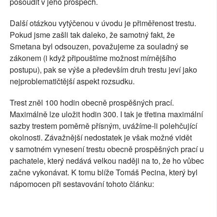
posoudit v jeho prospěch.
Další otázkou vytýčenou v úvodu je přiměřenost trestu.
Pokud jsme zašli tak daleko, že samotný fakt, že
Smetana byl odsouzen, považujeme za souladný se
zákonem (i když připouštíme možnost mírnějšího
postupu), pak se výše a především druh trestu jeví jako
nejproblematičtější aspekt rozsudku.
Trest zněl 100 hodin obecně prospěšných prací.
Maximálně lze uložit hodin 300. I tak je třetina maximální
sazby trestem poměrně přísným, uvážíme-li polehčující
okolnosti. Závažnější nedostatek je však možné vidět
v samotném vynesení trestu obecně prospěšných prací u
pachatele, který nedává velkou naději na to, že ho vůbec
začne vykonávat. K tomu blíže Tomáš Pecina, který byl
nápomocen při sestavování tohoto článku: