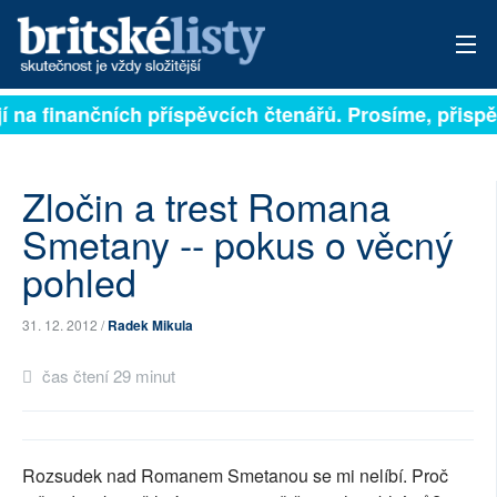
na finančních příspěvcích čtenářů. Prosíme, přispějte
PŘIHLÁSIT
AKTUÁLNÍ VYDÁNÍ
Zločin a trest Romana
ARCHIV
Smetany -- pokus o věcný
pohled
ROZHOVORY
TÉMATA
31. 12. 2012 /
Radek Mikula
NEJČTENĚJŠÍ ZA 7 DNÍ
čas čtení 29 minut
AUTOŘI
PŘÍSPĚVKY NA PROVOZ
Rozsudek nad Romanem Smetanou se mi nelíbí. Proč