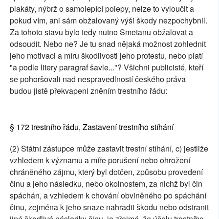
plakáty, nýbrž o samolepící polepy, nelze to vyloučit a
pokud vím, ani sám obžalovaný výši škody nezpochybnil.
Za tohoto stavu bylo tedy nutno Smetanu obžalovat a
odsoudit. Nebo ne? Je tu snad nějaká možnost zohlednit
jeho motivaci a míru škodlivosti jeho protestu, nebo platí
"a podle litery paragraf šavle..."? Všichni publicisté, kteří
se pohoršovali nad nespravedlností českého práva
budou jistě překvapeni zněním trestního řádu:
§ 172 trestního řádu, Zastavení trestního stíhání
(2) Státní zástupce může zastavit trestní stíhání, c) jestliže
vzhledem k významu a míře porušení nebo ohrožení
chráněného zájmu, který byl dotčen, způsobu provedení
činu a jeho následku, nebo okolnostem, za nichž byl čin
spáchán, a vzhledem k chování obviněného po spáchání
činu, zejména k jeho snaze nahradit škodu nebo odstranit
jiné škodlivé následky činu, je zřejmé, že účelu trestního