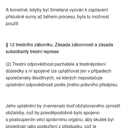
A konečně, kdyby byl Smetana vyzván k zaplacení
příslušné sumy až během procesu, byla tu možnost
použít
§ 12 trestního zákoníku, Zásada zákonnosti a zásada
subsidiarity trestní represe
(2) Trestní odpovědnost pachatele a trestněprávní
důsledky s ní spojené lze uplatňovat jen v případech
společensky škodlivých, ve kterých nepostačuje
uplatnění odpovědnosti podle jiného právního předpisu.
Jeho uplatnění by znamenalo buď obžalovaného zprostit
obžaloby, což by pravděpodobně bylo spojeno
s postoupením věci správnímu orgánu, aby skutek byl
projednán jako podezření z přestupku, což je