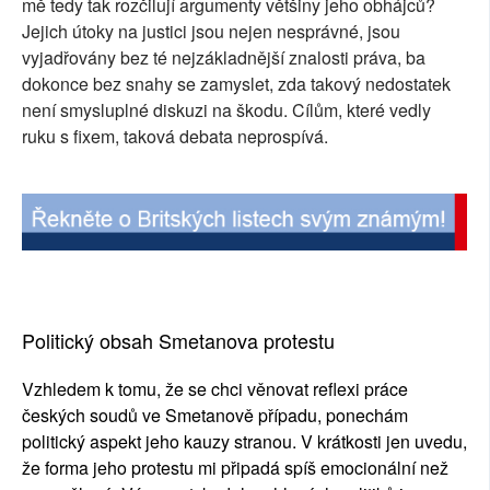
mě tedy tak rozčilují argumenty většiny jeho obhájců?
SOCIÁLNÍ SÍTĚ
Jejich útoky na justici jsou nejen nesprávné, jsou
vyjadřovány bez té nejzákladnější znalosti práva, ba
RUBRIKY
dokonce bez snahy se zamyslet, zda takový nedostatek
není smysluplné diskuzi na škodu. Cílům, které vedly
PLNÁ VERZE STRÁNEK
ruku s fixem, taková debata neprospívá.
Politický obsah Smetanova protestu
Vzhledem k tomu, že se chci věnovat reflexi práce
českých soudů ve Smetanově případu, ponechám
politický aspekt jeho kauzy stranou. V krátkosti jen uvedu,
že forma jeho protestu mi připadá spíš emocionální než