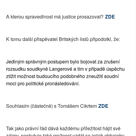
A kterou spravedlnost má justice prosazovat?
ZDE
K tomu další přispěvatel Britských listů připodotkl, že:
Jediným správným postupem bylo bojovat za zrušení
rozsudku soudkyně Langerové a tím v případě úspěchu
ztížit možnost budoucího podobného zneužití soudní
moci pro politické pronásledování.
Souhlasím (částečně) s Tomášem Cikrtem
ZDE
Tak jako právní řád dává každému příležitost hájit své
zájmy, poskytuje také možnost vzdát se jejich obhajoby.