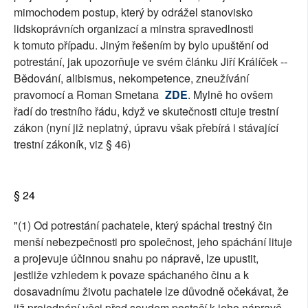
mimochodem postup, který by odrážel stanovisko
lidskoprávních organizací a minstra spravedlnosti
k tomuto případu. Jiným řešením by bylo upuštění od
potrestání, jak upozorňuje ve svém článku Jiří Králíček --
Bědování, alibismus, nekompetence, zneužívání
pravomocí a Roman Smetana
ZDE
. Mylně ho ovšem
řadí do trestního řádu, když ve skutečnosti cituje trestní
zákon (nyní již neplatný, úpravu však přebírá i stávající
trestní zákoník, viz § 46)
§ 24
"(1) Od potrestání pachatele, který spáchal trestný čin
menší nebezpečnosti pro společnost, jeho spáchání lituje
a projevuje účinnou snahu po nápravě, lze upustit,
jestliže vzhledem k povaze spáchaného činu a k
dosavadnímu životu pachatele lze důvodně očekávat, že
již projednání věci před soudem postačí k jeho nápravě.