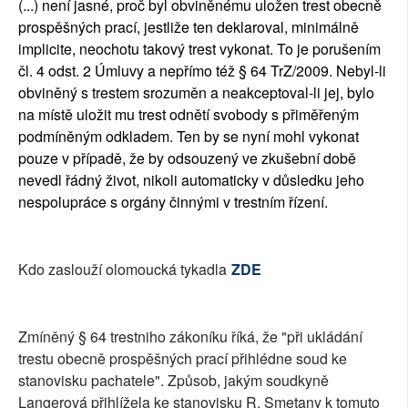
(...) není jasné, proč byl obviněnému uložen trest obecně
prospěšných prací, jestliže ten deklaroval, minimálně
implicite, neochotu takový trest vykonat. To je porušením
čl. 4 odst. 2 Úmluvy a nepřímo též § 64 TrZ/2009. Nebyl-li
obviněný s trestem srozuměn a neakceptoval-li jej, bylo
na místě uložit mu trest odnětí svobody s přiměřeným
podmíněným odkladem. Ten by se nyní mohl vykonat
pouze v případě, že by odsouzený ve zkušební době
nevedl řádný život, nikoli automaticky v důsledku jeho
nespolupráce s orgány činnými v trestním řízení.
Kdo zaslouží olomoucká tykadla
ZDE
Zmíněný § 64 trestniho zákoníku říká, že "při ukládání
trestu obecně prospěšných prací přihlédne soud ke
stanovisku pachatele". Způsob, jakým soudkyně
Langerová přihlížela ke stanovisku R. Smetany k tomuto