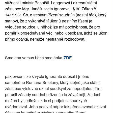
stížnost i ministr Pospíšil. Langerová i okresní státní
zástupce Mgr. Jančík zcela ignorovali § 30 Zákon č.
141/1961 Sb. o trestním řízení soudním (trestní řád), který
stanoví, že z vykonávání úkonů trestního řízení je
vyloučen soudce, u něhož lze mít pochybnosti, že pro
poměr k projednávané věci nebo k osobám, jichž se úkon
přímo dotýká, nemůže nestranně rozhodovat.
Smetana versus řídká smetánka
ZDE
pak ovšem lze k výčtu ignorantů dopsat i jméno
samotného Romana Smetany, který stejně jako státní
zástupce výslovně uznal soudkyni za nepodjatou. Tím
porušil zásady soudního řízení o to závažněji, že dost
možná byl jediným, kdo si podjatost soudkyně
uvědomoval. Jeho pasivní odpor tak představoval aktivní
účast na konečném výsledku soudního řízení.