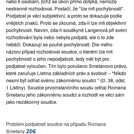
nebo k osobám, jichž se úkon přímo dotýká, nemůže
nestranně rozhodovat. Postačí, že "lze mít pochybnosti".
Podjatost je věcí subjektivní, a proto se dokazuje podle
vnějších znaků. Proto se zkoumá, zda-li lze mít objektivní
pochybnosti. Nevím, zda-li soudkyně Langerová při svém
rozhodování byla nebo nebyla podjatá, ale o to zde
neběží. Dokazují se pouhé pochybnosti. Dle mého
názoru případ rozhodoval soudce, o kterém lze mít
pochybnosti o jeho nepodjatosti, tedy měl být pro
podjatost vyloučen. Tím bylo porušeno Smetanovo právo,
které zaručuje Listina základních práv a svobod -- "Nikdo
nesmí být odňat svému zákonnému soudci " (čl. 38, odst.
1 Listiny). Soudce prvoinstančního soudu odňal Romana
Smetanu jeho zákonnému soudci a rozhodl ve věci sám
jako nezákonný soudce.
Problém podjatosti soudce na případu Romana
Smetany
ZDE