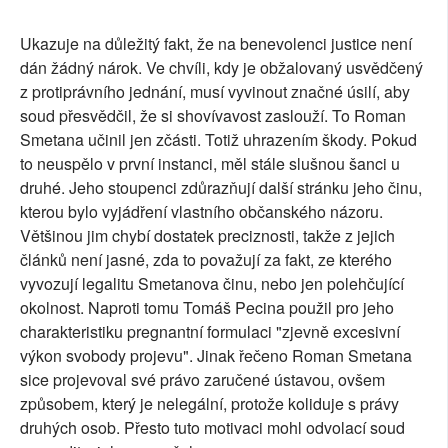
Ukazuje na důležitý fakt, že na benevolenci justice není
dán žádný nárok. Ve chvíli, kdy je obžalovaný usvědčený
z protiprávního jednání, musí vyvinout značné úsilí, aby
soud přesvědčil, že si shovívavost zaslouží. To Roman
Smetana učinil jen zčásti. Totiž uhrazením škody. Pokud
to neuspělo v první instanci, měl stále slušnou šanci u
druhé. Jeho stoupenci zdůrazňují další stránku jeho činu,
kterou bylo vyjádření vlastního občanského názoru.
Většinou jim chybí dostatek preciznosti, takže z jejich
článků není jasné, zda to považují za fakt, ze kterého
vyvozují legalitu Smetanova činu, nebo jen polehčující
okolnost. Naproti tomu Tomáš Pecina použil pro jeho
charakteristiku pregnantní formulaci "zjevně excesivní
výkon svobody projevu". Jinak řečeno Roman Smetana
sice projevoval své právo zaručené ústavou, ovšem
způsobem, který je nelegální, protože koliduje s právy
druhých osob. Přesto tuto motivaci mohl odvolací soud