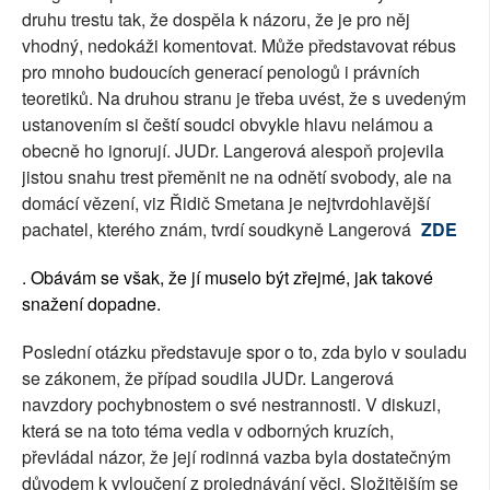
druhu trestu tak, že dospěla k názoru, že je pro něj
vhodný, nedokáži komentovat. Může představovat rébus
pro mnoho budoucích generací penologů i právních
teoretiků. Na druhou stranu je třeba uvést, že s uvedeným
ustanovením si čeští soudci obvykle hlavu nelámou a
obecně ho ignorují. JUDr. Langerová alespoň projevila
jistou snahu trest přeměnit ne na odnětí svobody, ale na
domácí vězení, viz Řidič Smetana je nejtvrdohlavější
pachatel, kterého znám, tvrdí soudkyně Langerová
ZDE
. Obávám se však, že jí muselo být zřejmé, jak takové
snažení dopadne.
Poslední otázku představuje spor o to, zda bylo v souladu
se zákonem, že případ soudila JUDr. Langerová
navzdory pochybnostem o své nestrannosti. V diskuzi,
která se na toto téma vedla v odborných kruzích,
převládal názor, že její rodinná vazba byla dostatečným
důvodem k vyloučení z projednávání věci. Složitějším se