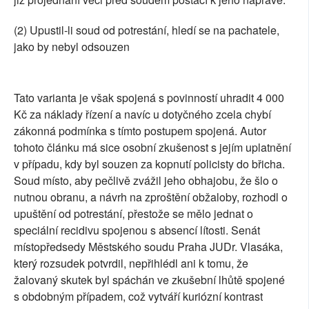
(2) Upustil-li soud od potrestání, hledí se na pachatele,
jako by nebyl odsouzen
Tato varianta je však spojená s povinností uhradit 4 000
Kč za náklady řízení a navíc u dotyčného zcela chybí
zákonná podmínka s tímto postupem spojená. Autor
tohoto článku má sice osobní zkušenost s jejím uplatnění
v případu, kdy byl souzen za kopnutí policisty do břicha.
Soud místo, aby pečlivě zvážil jeho obhajobu, že šlo o
nutnou obranu, a návrh na zproštění obžaloby, rozhodl o
upuštění od potrestání, přestože se mělo jednat o
speciální recidivu spojenou s absencí lítosti. Senát
místopředsedy Městského soudu Praha JUDr. Vlasáka,
který rozsudek potvrdil, nepřihlédl ani k tomu, že
žalovaný skutek byl spáchán ve zkušební lhůtě spojené
s obdobným případem, což vytváří kuriózní kontrast