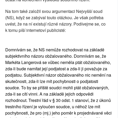
Na tom také založil svou argumentaci Nejvyšší soud
(NS), když se zabýval touto otázkou. Je však potřeba
uvést, že na ní existují různé názory. Podívejme se, co
k tomu píší internetoví publicisté:
Domnívám se, že NS nemůže rozhodovat na základě
subjektivního názoru obžalovaného. Domnívám se, že
Markéta Langerová se vůbec neměla ptát obžalovaného,
zda-li bude namítat její podjatost a zda-li ji považuje za
podjatou. Subjektivní názor obžalovaného nic nemění na
skutečnosti, zda-li lze mít pochybnosti o podjatosti
soudce. To by se příště soudci mohli ptát obžalovaných,
zda-li se cítí vinni. A na základě jejich odpovědi
rozhodnout. Trestní řád v § 30 odst. 1 stanoví, že z úkonů
trestního řízení je vyloučen soudce, u něhož lze mít
pochybnosti, že pro (mj.) jeho poměr k projednávané věci