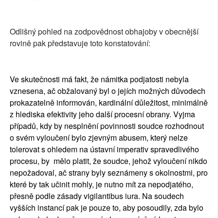
Odlišný pohled na zodpovědnost obhajoby v obecnější
rovině pak představuje toto konstatování:
Ve skutečnosti má fakt, že námitka podjatosti nebyla
vznesena, ač obžalovaný byl o jejích možných důvodech
prokazatelně informován, kardinální důležitost, minimálně
z hlediska efektivity jeho další procesní obrany. Vyjma
případů, kdy by nesplnění povinnosti soudce rozhodnout
o svém vyloučení bylo zjevným abusem, který nelze
tolerovat s ohledem na ústavní imperativ spravedlivého
procesu, by mělo platit, že soudce, jehož vyloučení nikdo
nepožadoval, ač strany byly seznámeny s okolnostmi, pro
které by tak učinit mohly, je nutno mít za nepodjatého,
přesně podle zásady vigilantibus iura. Na soudech
vyšších instancí pak je pouze to, aby posoudily, zda bylo