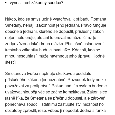
vynesl trest zákonný soudce?
Nikdo, kdo se smysluplně vyjadřoval k případu Romana
Smetany, nehájil zákonnost jeho jednání. Právo funguje
obecně a jednání, kterého se dopustil, příslušný zákon
nejen netoleruje, ale ani tolerovat nemůže, čímž je
zodpovězena také druhá otázka. Příslušné ustanovení
trestního zákoníku budu citovat níže. Kdokoli, kdo se
mnou nesouhlasí, může navrhnout jeho úpravu. Hodně
štěstí!
Smetanova tvorba naplňuje skutkovou podstatu
příslušného zákona jednoznačně. Rozsudek tedy nelze
považovat za protiprávní. Pokud nad tím ovšem budeme
uvažovat hlouběji věc se začne komplikovat. Zákon sice
jasně říká, že Smetana se přečinu dopustil, ale zároveň
ponechává soudci i státnímu zastupitelství možnost ho
obžaloby zprostit, resp. vůbec jí nepodat. Jedna stránka