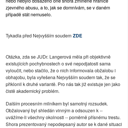
nebo nebylo dosaženo oné shora zmíněné hranice
zjevného abusu, a to, jak se domnívám, se v daném
případě stát nemuselo.
Tykadla před Nejvyšším soudem
ZDE
Otázka, zda se JUDr. Langerová měla při objektivně
existujících pochybnostech o své nepodjatosti sama
vyloučit, nebo stačilo, že o nich informovala obžalobu i
obhajobu, byla vyřešena Nejvyšším soudem tak, že se
přiklonil k druhé variantě. Pro nás tak již existuje jen jako
čistě akademický problém.
Dalším procesním milníkem byl samotný rozsudek.
Obžalovaný byl shledán vinným a odsouzen k --
uvážíme-li všechny okolnosti -- poměrně přísnému trestu.
Shora prezentovaný nepodepsaný autor se k dané situaci