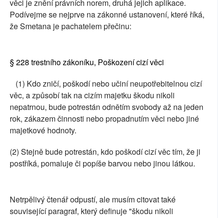
věci je znění právních norem, druhá jejich aplikace.
Podívejme se nejprve na zákonné ustanovení, které říká,
že Smetana je pachatelem přečinu:
§ 228 trestního zákoníku, Poškození cizí věci
(1) Kdo zničí, poškodí nebo učiní neupotřebitelnou cizí
věc, a způsobí tak na cizím majetku škodu nikoli
nepatrnou, bude potrestán odnětím svobody až na jeden
rok, zákazem činnosti nebo propadnutím věci nebo jiné
majetkové hodnoty.
(2) Stejně bude potrestán, kdo poškodí cizí věc tím, že ji
postříká, pomaluje či popíše barvou nebo jinou látkou.
Netrpělivý čtenář odpustí, ale musím citovat také
související paragraf, který definuje "škodu nikoli