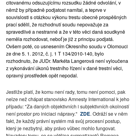
citovanému odsuzujícímu rozsudku žádné odvolání, v
němž by případně podjatost namítal, a teprve v
souvislosti s otázkou výkonu trestu obecně prospěšných
prací sdělil, že rozhodnutí soudu nepovažuje za
spravedlivé a nestranné a že v této věci daná soudkyně
neměla rozhodovat, neboť je již z principu podjatá.
Ovšem poté, co usnesením Okresního soudu v Olomouci
ze dne 5. 1. 2012, č. j. 1 T 134/2010-140, bylo
rozhodnuto, že JUDr. Markéta Langerová není vyloučena
z vykonávání úkonů trestního řízení v dané trestní věci,
opravný prostředek opět nepodal.
Jestliže platí, že komu není rady, tomu není pomoci, pak
nelze než chápat stanovisko Amnesty International k jeho
případu: "Za daných objektivních i subjektivních okolností
není prostor pro iniciaci nápravy."
ZDE
. Odráží se v něm
fakt, že každý právní systém má svůj procesní postup,
který je nezbytný, aby právo vůbec mohlo fungovat.
Navzdory tomu, co se většina sympatizantů Romana