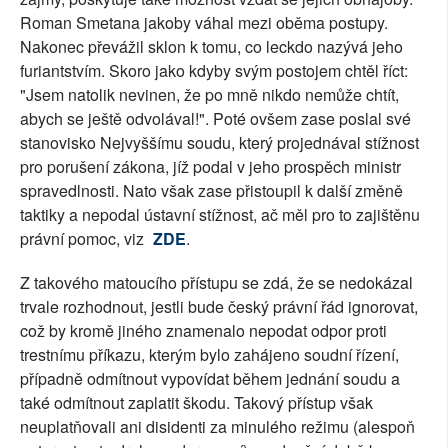
Roman Smetana jakoby váhal mezi oběma postupy.
Nakonec převážil sklon k tomu, co leckdo nazývá jeho
furiantstvím. Skoro jako kdyby svým postojem chtěl říct:
"Jsem natolik nevinen, že po mně nikdo nemůže chtít,
abych se ještě odvolával!". Poté ovšem zase poslal své
stanovisko Nejvyššímu soudu, který projednával stížnost
pro porušení zákona, jíž podal v jeho prospěch ministr
spravedlnosti. Nato však zase přistoupil k další změně
taktiky a nepodal ústavní stížnost, ač měl pro to zajištěnu
právní pomoc, viz
ZDE
.
Z takového matoucího přístupu se zdá, že se nedokázal
trvale rozhodnout, jestli bude český právní řád ignorovat,
což by kromě jiného znamenalo nepodat odpor proti
trestnímu příkazu, kterým bylo zahájeno soudní řízení,
případně odmítnout vypovídat během jednání soudu a
také odmítnout zaplatit škodu. Takový přístup však
neuplatňovali ani disidenti za minulého režimu (alespoň