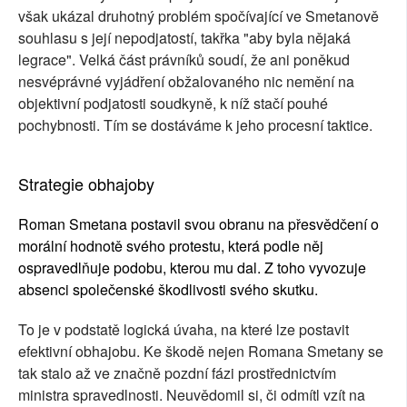
však ukázal druhotný problém spočívající ve Smetanově
souhlasu s její nepodjatostí, takřka "aby byla nějaká
legrace". Velká část právníků soudí, že ani poněkud
nesvéprávné vyjádření obžalovaného nic nemění na
objektivní podjatosti soudkyně, k níž stačí pouhé
pochybnosti. Tím se dostáváme k jeho procesní taktice.
Strategie obhajoby
Roman Smetana postavil svou obranu na přesvědčení o
morální hodnotě svého protestu, která podle něj
ospravedlňuje podobu, kterou mu dal. Z toho vyvozuje
absenci společenské škodlivosti svého skutku.
To je v podstatě logická úvaha, na které lze postavit
efektivní obhajobu. Ke škodě nejen Romana Smetany se
tak stalo až ve značně pozdní fázi prostřednictvím
ministra spravedlnosti. Neuvědomil si, či odmítl vzít na