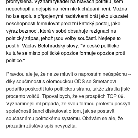
promyšlená. Význam tykadel na hlavách politiků jsem
nepochopil a nejspíš na něm nic k chápání není. Možná
ho lze spolu s připojenými nadávkami brát jako ukazatel
neschopnosti formulovat precizní kritický postoj, jako
výraz bezmoci, která v sobě obsahuje rezignaci na
politický zápas, jehož jsou volby součástí. Nejlépe to
postihl Václav Bělohradský slovy: "V české politické
kultuře se místo politické opozice formuje opozice proti
politice."
Pravdou ale je, že nelze mluvit o naprostém neúspěchu --
díky součinnosti s olomouckou ODS se Smetanovi
podařilo poškodit tuto politickou stranu, takže ztratila jisté
procento voličů. Tipoval bych, že ve prospěch TOP 09.
Významnější mi připadá, že svou formou protestu poskytl
společnosti šanci diskutovat o tom, jak se postavit
současnému politickému systému. Obávám se ale, že
prozatím zůstává spíš nevyužita.