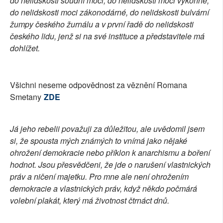
do nelidskosti soudní moci, do nelidskosti moci výkonné,
do nelidskosti moci zákonodárné, do nelidskosti bulvární
žumpy českého žurnálu a v první řadě do nelidskosti
českého lidu, jenž si na své instituce a představitele má
dohlížet.
Všichni neseme odpovědnost za věznění Romana
Smetany
ZDE
Já jeho rebelii považuji za důležitou, ale uvědomil jsem
si, že spousta mých známých to vnímá jako nějaké
ohrožení demokracie nebo příklon k anarchismu a boření
hodnot. Jsou přesvědčeni, že jde o narušení vlastnických
práv a ničení majetku. Pro mne ale není ohrožením
demokracie a vlastnických práv, když někdo počmárá
volební plakát, který má životnost čtrnáct dnů.