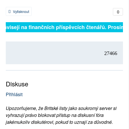
0
Vytisknout
 závisejí na finančních příspěvcích čtenářů. Prosíme,
27466
Diskuse
Přihlásit
Upozorňujeme, že Britské listy jako soukromý server si
vyhrazují právo blokovat přístup na diskusní fóra
jakémukoliv diskutérovi, pokud to uznají za důvodné.