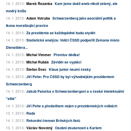
14. 1. 2013 /
Marek Řezanka
Kam jsme došli aneb nikoli zelený, ale
modrý kníže
14. 1. 2013 /
Adam Votruba
Schwarzenberg jako asociální politik a
ikona moralizující pravice
14. 1. 2013 /
Za prezidenta se každopádně budu stydět
14. 1. 2013 /
Statistická analýza: Voliči ČSSD podpořili Zemana místo
Dienstbiera...
14. 1. 2013 /
Michal Vimmer
Přemluv dědka!
14. 1. 2013 /
Michal Rubáš
Závidět se vyplácí
14. 1. 2013 /
Štefan Švec
Klaus junior neumí česky
14. 1. 2013 /
Jiří Pehe: Pro ČSSD by byl výhodnějším prezidentem
Schwarzenberg
14. 1. 2013 /
Jakub Patočka o Schwarzenbergovi a o české intelektuální
"elitě"
14. 1. 2013 /
Jiří Pehe s předstihem nejen o prezidentských volbách
13. 1. 2013 /
Rada
14. 1. 2013 /
Rekordní čtenost Britských listů
13. 1. 2013 /
Václav Novotný
Osobní zkušenosti s Karlem