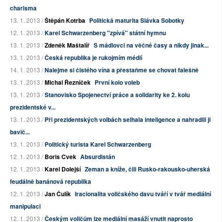
charisma
13. 1. 2013 /
Štěpán Kotrba
Politická maturita Slávka Sobotky
12. 1. 2013 /
Karel Schwarzenberg "zpívá" státní hymnu
13. 1. 2013 /
Zdeněk Maštalíř
S mádlovci na věčné časy a nikdy jinak...
13. 1. 2013 /
Česká republika je rukojmím médií
14. 1. 2013 /
Nalejme si čistého vína a přestaňme se chovat falešně
13. 1. 2013 /
Michal Řezníček
První kolo voleb
13. 1. 2013 /
Stanovisko Spojenectví práce a solidarity ke 2. kolu
prezidentské v...
13. 1. 2013 /
Při prezidentských volbách selhala inteligence a nahradili ji
bavič...
13. 1. 2013 /
Politický turista Karel Schwarzenberg
12. 1. 2013 /
Boris Cvek
Absurdistán
12. 1. 2013 /
Karel Dolejší
Zeman a kníže, čili Rusko-rakousko-uherská
feudálně banánová republika
12. 1. 2013 /
Jan Čulík
Iracionalita voličského davu tváří v tvář mediální
manipulaci
12. 1. 2013 /
Českým voličům lze mediální masáží vnutit naprosto