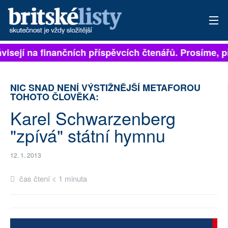
ávisejí na finančních příspěvcích čtenářů. Prosíme, př
PŘIHLÁSIT
AKTUÁLNÍ VYDÁNÍ
NIC SNAD NENÍ VÝSTIŽNĚJŠÍ METAFOROU
TOHOTO ČLOVĚKA:
ARCHIV
Karel Schwarzenberg
ROZHOVORY
"zpívá" státní hymnu
TÉMATA
12. 1. 2013
NEJČTENĚJŠÍ ZA 7 DNÍ
čas čtení < 1 minuta
AUTOŘI
PŘÍSPĚVKY NA PROVOZ