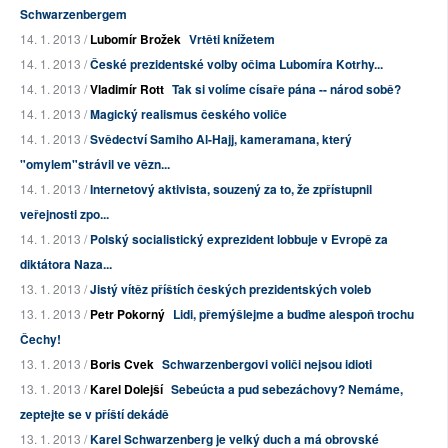
Schwarzenbergem
14. 1. 2013 /
Lubomír Brožek
Vrtěti knížetem
14. 1. 2013 /
České prezidentské volby očima Lubomíra Kotrhy...
14. 1. 2013 /
Vladimír Rott
Tak si volíme císaře pána -- národ sobě?
14. 1. 2013 /
Magický realismus českého voliče
14. 1. 2013 /
Svědectví Samiho Al-Hajj, kameramana, který
"omylem"strávil ve vězn...
14. 1. 2013 /
Internetový aktivista, souzený za to, že zpřístupnil
veřejnosti zpo...
14. 1. 2013 /
Polský socialistický exprezident lobbuje v Evropě za
diktátora Naza...
13. 1. 2013 /
Jistý vítěz příštích českých prezidentských voleb
13. 1. 2013 /
Petr Pokorný
Lidi, přemýšlejme a buďme alespoň trochu
Čechy!
13. 1. 2013 /
Boris Cvek
Schwarzenbergovi voliči nejsou idioti
13. 1. 2013 /
Karel Dolejší
Sebeúcta a pud sebezáchovy? Nemáme,
zeptejte se v příští dekádě
13. 1. 2013 /
Karel Schwarzenberg je velký duch a má obrovské