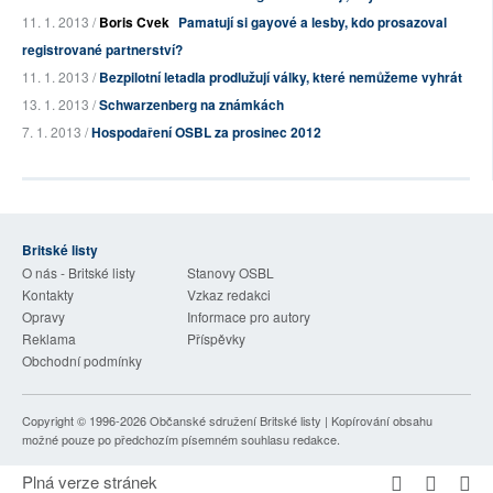
11. 1. 2013 /
Boris Cvek
Pamatují si gayové a lesby, kdo prosazoval
registrované partnerství?
11. 1. 2013 /
Bezpilotní letadla prodlužují války, které nemůžeme vyhrát
13. 1. 2013 /
Schwarzenberg na známkách
7. 1. 2013 /
Hospodaření OSBL za prosinec 2012
Britské listy
O nás - Britské listy
Stanovy OSBL
Kontakty
Vzkaz redakci
Opravy
Informace pro autory
Reklama
Příspěvky
Obchodní podmínky
Copyright © 1996-2026
Občanské sdružení Britské listy
| Kopírování obsahu
možné pouze po předchozím písemném souhlasu redakce.
Plná verze stránek