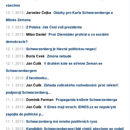
všechno
13. 1. 2013 /
Jaroslav Čejka
Otázky pro Karla Schwarzenberga a
Miloše Zemana
13. 1. 2013 /
Z Polska: Jak Češi volí prezidenta
12. 1. 2013 /
Milan Daniel
Proč Dientsbier prohrál a co sociální
demokracie?
12. 1. 2013 /
Schwarzenberg je hlavně politickou negací
12. 1. 2013 /
Boris Cvek
Změna nebude
12. 1. 2013 /
Jan Čulík
V druhém kole se střetne Zeman se
Schwarzenbergem
12. 1. 2013 /
Z facebooku...
11. 1. 2013 /
Jan Čulík
Záhada voličského rozhodování: proč někteří
podporují Schwarzenberg...
11. 1. 2013 /
Dominik Forman
Propaganda knížete Schwarzenberga
11. 1. 2013 /
Jan Čulík
V iDnes mají strach: iDNES.cz se nepokrytě
zapojila do politické p...
11. 1. 2013 /
Schwarzenberg má mnoho pozitivních rysů
11. 1. 2013 /
Kandidáti: Schwarzenbergovi lidé chtějí, abychom se vzdali