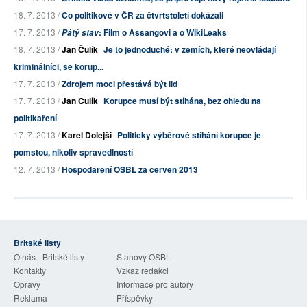
18. 7. 2013 /
Co politikové v ČR za čtvrtstoletí dokázali
17. 7. 2013 /
: Film o Assangovi a o WikiLeaks
Pátý stav
18. 7. 2013 /
Jan Čulík
Je to jednoduché: v zemích, které neovládají
kriminálníci, se korup...
17. 7. 2013 /
Zdrojem moci přestává být lid
17. 7. 2013 /
Jan Čulík
Korupce musí být stíhána, bez ohledu na
politikaření
17. 7. 2013 /
Karel Dolejší
Politicky výběrové stíhání korupce je
pomstou, nikoliv spravedlností
12. 7. 2013 /
Hospodaření OSBL za červen 2013
Britské listy
O nás - Britské listy
Stanovy OSBL
Kontakty
Vzkaz redakci
Opravy
Informace pro autory
Reklama
Příspěvky