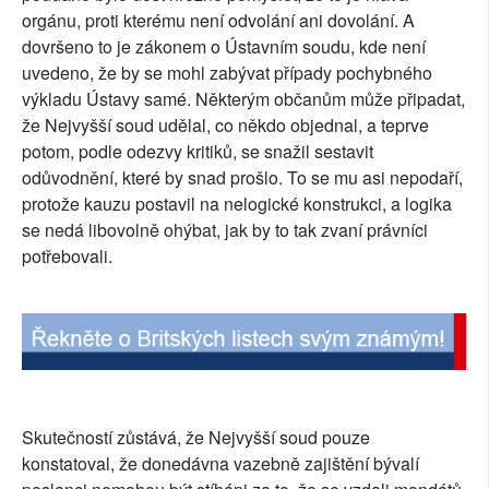
orgánu, proti kterému není odvolání ani dovolání. A
SOCIÁLNÍ SÍTĚ
dovršeno to je zákonem o Ústavním soudu, kde není
uvedeno, že by se mohl zabývat případy pochybného
RUBRIKY
výkladu Ústavy samé. Některým občanům může připadat,
že Nejvyšší soud udělal, co někdo objednal, a teprve
PLNÁ VERZE STRÁNEK
potom, podle odezvy kritiků, se snažil sestavit
odůvodnění, které by snad prošlo. To se mu asi nepodaří,
protože kauzu postavil na nelogické konstrukci, a logika
se nedá libovolně ohýbat, jak by to tak zvaní právníci
potřebovali.
Skutečností zůstává, že Nejvyšší soud pouze
konstatoval, že donedávna vazebně zajištění bývalí