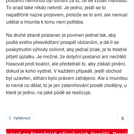
poslanci nemohou být stíháni za to, že se vzdali mandátů.
To snad také nikdo netvrdí. Je jedno, jestli se to
nepatřičně nazve projevem, protože se to smí, ale nemusí
udělat a imunita k tomu není potřeba.
Na druhé straně poslanec je povinen jednat tak, aby
podle svého přesvědčení prospěl občanům, a dá-li se
poskytnutím výhody ovlivnit, aby jednal jinak, je to trestné
přijetí úplatku. Je možné, že dotyční poslanci ani nechtěli
hlasovat proti koalici, ale předstírali to, aby získali plnění,
dokud je koho vydírat. V každém případě, jestli obchod
byl uzavřen, stíhání bylo právem zahájeno. Ale s imunitou
to nemá co dělat, to je jen zatemňování prosté zlodějny, u
které je jedno, na jaké půdě se realizuje.
0
Vytisknout