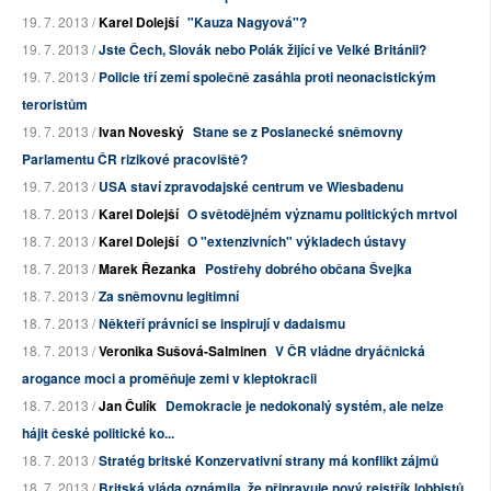
19. 7. 2013 /
Karel Dolejší
"Kauza Nagyová"?
19. 7. 2013 /
Jste Čech, Slovák nebo Polák žijící ve Velké Británii?
19. 7. 2013 /
Policie tří zemí společně zasáhla proti neonacistickým
teroristům
19. 7. 2013 /
Ivan Noveský
Stane se z Poslanecké sněmovny
Parlamentu ČR rizikové pracoviště?
19. 7. 2013 /
USA staví zpravodajské centrum ve Wiesbadenu
18. 7. 2013 /
Karel Dolejší
O světodějném významu politických mrtvol
18. 7. 2013 /
Karel Dolejší
O "extenzivních" výkladech ústavy
18. 7. 2013 /
Marek Řezanka
Postřehy dobrého občana Švejka
18. 7. 2013 /
Za sněmovnu legitimní
18. 7. 2013 /
Někteří právníci se inspirují v dadaismu
18. 7. 2013 /
Veronika Sušová-Salminen
V ČR vládne dryáčnická
arogance moci a proměňuje zemi v kleptokracii
18. 7. 2013 /
Jan Čulík
Demokracie je nedokonalý systém, ale nelze
hájit české politické ko...
18. 7. 2013 /
Stratég britské Konzervativní strany má konflikt zájmů
18. 7. 2013 /
Britská vláda oznámila, že připravuje nový rejstřík lobbistů