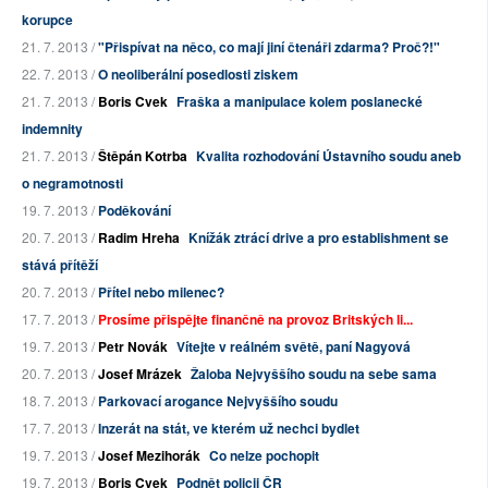
korupce
21. 7. 2013 /
"Přispívat na něco, co mají jiní čtenáři zdarma? Proč?!"
22. 7. 2013 /
O neoliberální posedlosti ziskem
21. 7. 2013 /
Boris Cvek
Fraška a manipulace kolem poslanecké
indemnity
21. 7. 2013 /
Štěpán Kotrba
Kvalita rozhodování Ústavního soudu aneb
o negramotnosti
19. 7. 2013 /
Poděkování
20. 7. 2013 /
Radim Hreha
Knížák ztrácí drive a pro establishment se
stává přítěží
20. 7. 2013 /
Přítel nebo milenec?
17. 7. 2013 /
Prosíme přispějte finančně na provoz Britských li...
19. 7. 2013 /
Petr Novák
Vítejte v reálném světě, paní Nagyová
20. 7. 2013 /
Josef Mrázek
Žaloba Nejvyššího soudu na sebe sama
18. 7. 2013 /
Parkovací arogance Nejvyššího soudu
17. 7. 2013 /
Inzerát na stát, ve kterém už nechci bydlet
19. 7. 2013 /
Josef Mezihorák
Co nelze pochopit
19. 7. 2013 /
Boris Cvek
Podnět policii ČR