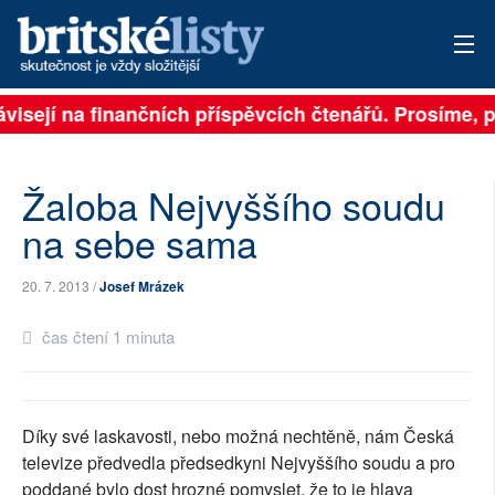
ávisejí na finančních příspěvcích čtenářů. Prosíme, př
PŘIHLÁSIT
AKTUÁLNÍ VYDÁNÍ
Žaloba Nejvyššího soudu
ARCHIV
na sebe sama
ROZHOVORY
20. 7. 2013 /
Josef Mrázek
TÉMATA
čas čtení 1 minuta
NEJČTENĚJŠÍ ZA 7 DNÍ
AUTOŘI
Díky své laskavosti, nebo možná nechtěně, nám Česká
televize předvedla předsedkyni Nejvyššího soudu a pro
PŘÍSPĚVKY NA PROVOZ
poddané bylo dost hrozné pomyslet, že to je hlava