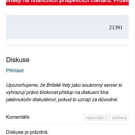
ě závisejí na finančních příspěvcích čtenářů. Prosíme,
21391
Diskuse
Přihlásit
Upozorňujeme, že Britské listy jako soukromý server si
vyhrazují právo blokovat přístup na diskusní fóra
jakémukoliv diskutérovi, pokud to uznají za důvodné.
Komentáře
nejnovější
oblíbené
Diskuse je prázdná.