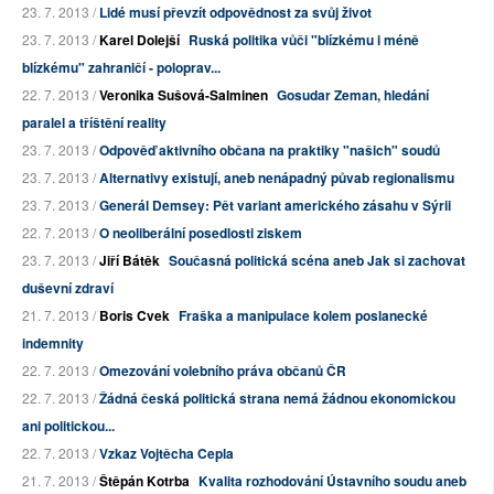
23. 7. 2013 /
Lidé musí převzít odpovědnost za svůj život
23. 7. 2013 /
Karel Dolejší
Ruská politika vůči "blízkému i méně
blízkému" zahraničí - poloprav...
22. 7. 2013 /
Veronika Sušová-Salminen
Gosudar Zeman, hledání
paralel a tříštění reality
23. 7. 2013 /
Odpověď aktivního občana na praktiky "našich" soudů
23. 7. 2013 /
Alternativy existují, aneb nenápadný půvab regionalismu
23. 7. 2013 /
Generál Demsey: Pět variant amerického zásahu v Sýrii
22. 7. 2013 /
O neoliberální posedlosti ziskem
23. 7. 2013 /
Jiří Bátěk
Současná politická scéna aneb Jak si zachovat
duševní zdraví
21. 7. 2013 /
Boris Cvek
Fraška a manipulace kolem poslanecké
indemnity
22. 7. 2013 /
Omezování volebního práva občanů ČR
22. 7. 2013 /
Žádná česká politická strana nemá žádnou ekonomickou
ani politickou...
22. 7. 2013 /
Vzkaz Vojtěcha Cepla
21. 7. 2013 /
Štěpán Kotrba
Kvalita rozhodování Ústavního soudu aneb