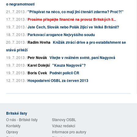
o negramotnosti
21. 7. 2013 /
"Přispívat na něco, co mají jiní čtenáři zdarma? Proč?!"
17. 7. 2013 /
Prosíme přispějte finančně na provoz Britských li...
19. 7. 2013 /
Jste Čech, Slovák nebo Polák žijící ve Velké Británii?
18. 7. 2013 /
Parkovací arogance Nejvyššího soudu
20. 7. 2013 /
Radim Hreha
Knížák ztrácí drive a pro establishment se
stává přítěží
19. 7. 2013 /
Petr Novák
Vítejte v reálném světě, paní Nagyová
19. 7. 2013 /
Karel Dolejší
"Kauza Nagyová"?
19. 7. 2013 /
Boris Cvek
Podnět policii ČR
12. 7. 2013 /
Hospodaření OSBL za červen 2013
Britské listy
O nás - Britské listy
Stanovy OSBL
Kontakty
Vzkaz redakci
Opravy
Informace pro autory