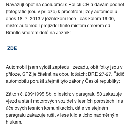
Navazuji opět na spolupráci s Policií ČR a dávám podnět
SOCIÁLNÍ SÍTĚ
(fotografie jsou v příloze) k prošetření jízdy automobilu
dnes 18. 7. 2013 v ježnickém lese - čas kolem 19:00,
RUBRIKY
místo: automobil projížděl tímto místem směrem od
Brantic směrem dolů na Ježník:
PLNÁ VERZE STRÁNEK
ZDE
Automobil jsem vyfotil zepředu i zezadu, obě fotky jsou v
příloze, SPZ je čitelná na obou fotkách: BRE 27-27. Řidič
automobilu porušil zřejmě tyto zákony České republiky:
Zákon č. 289/1995 Sb. o lesích: v paragrafu 53 zakazuje
vjezd a stání motorových vozidel v lesních porostech i na
účelových lesních komunikacích, dále ve stejném
paragrafu zakazuje rušit v lese klid a ticho nadměrným
hlukem.