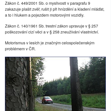
Zákon č. 449/2001 Sb. o myslivosti v paragrafu 9
zakazuje plašit zvěř, rušit ji při hnízdění a kladení mláďat,
a to i hlukem a pojezdem motorovými vozidly.
Zákon č. 140/1961 Sb. trestní zákon upravuje v § 257
poškozování cizí věci a v § 258 zneužívání vlastnictví.
Motorismus v lesích je značným celospolečenským
problémem v ČR.