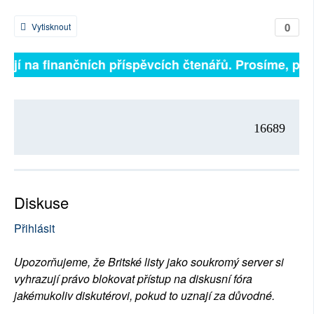
0
Vytisknout
sejí na finančních příspěvcích čtenářů. Prosíme, přis
16689
Diskuse
Přihlásit
Upozorňujeme, že Britské listy jako soukromý server si
vyhrazují právo blokovat přístup na diskusní fóra
jakémukoliv diskutérovi, pokud to uznají za důvodné.