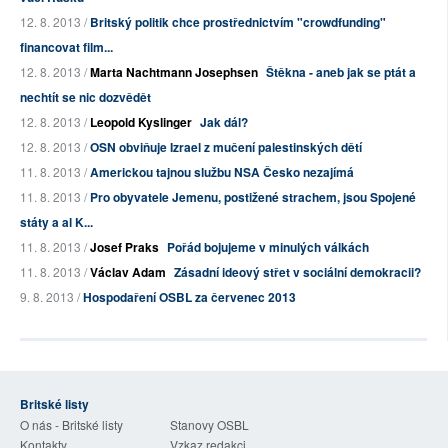
12. 8. 2013 /
Britský politik chce prostřednictvím "crowdfunding"
financovat film...
12. 8. 2013 /
Marta Nachtmann Josephsen
Štěkna - aneb jak se ptát a
nechtít se nic dozvědět
12. 8. 2013 /
Leopold Kyslinger
Jak dál?
12. 8. 2013 /
OSN obviňuje Izrael z mučení palestinských dětí
11. 8. 2013 /
Americkou tajnou službu NSA Česko nezajímá
11. 8. 2013 /
Pro obyvatele Jemenu, postižené strachem, jsou Spojené
státy a al K...
11. 8. 2013 /
Josef Praks
Pořád bojujeme v minulých válkách
11. 8. 2013 /
Václav Adam
Zásadní ideový střet v sociální demokracii?
9. 8. 2013 /
Hospodaření OSBL za červenec 2013
Britské listy
O nás - Britské listy
Stanovy OSBL
Kontakty
Vzkaz redakci