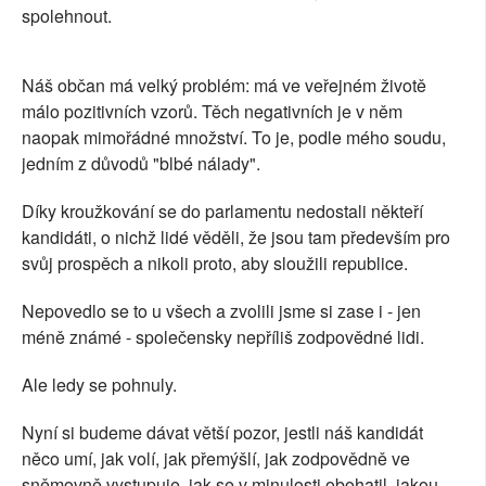
spolehnout.
Náš občan má velký problém: má ve veřejném životě
málo pozitivních vzorů. Těch negativních je v něm
naopak mimořádné množství. To je, podle mého soudu,
jedním z důvodů "blbé nálady".
Díky kroužkování se do parlamentu nedostali někteří
kandidáti, o nichž lidé věděli, že jsou tam především pro
svůj prospěch a nikoli proto, aby sloužili republice.
Nepovedlo se to u všech a zvolili jsme si zase i - jen
méně známé - společensky nepříliš zodpovědné lidi.
Ale ledy se pohnuly.
Nyní si budeme dávat větší pozor, jestli náš kandidát
něco umí, jak volí, jak přemýšlí, jak zodpovědně ve
sněmovně vystupuje, jak se v minulosti obohatil, jakou