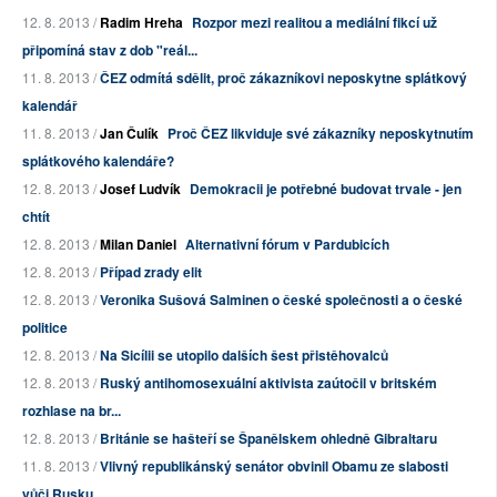
12. 8. 2013 /
Radim Hreha
Rozpor mezi realitou a mediální fikcí už
připomíná stav z dob "reál...
11. 8. 2013 /
ČEZ odmítá sdělit, proč zákazníkovi neposkytne splátkový
kalendář
11. 8. 2013 /
Jan Čulík
Proč ČEZ likviduje své zákazníky neposkytnutím
splátkového kalendáře?
12. 8. 2013 /
Josef Ludvík
Demokracii je potřebné budovat trvale - jen
chtít
12. 8. 2013 /
Milan Daniel
Alternativní fórum v Pardubicích
12. 8. 2013 /
Případ zrady elit
12. 8. 2013 /
Veronika Sušová Salminen o české společnosti a o české
politice
12. 8. 2013 /
Na Sicílii se utopilo dalších šest přistěhovalců
12. 8. 2013 /
Ruský antihomosexuální aktivista zaútočil v britském
rozhlase na br...
12. 8. 2013 /
Británie se hašteří se Španělskem ohledně Gibraltaru
11. 8. 2013 /
Vlivný republikánský senátor obvinil Obamu ze slabosti
vůči Rusku