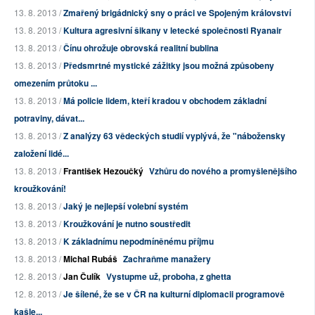
13. 8. 2013 /
Zmařený brigádnický sny o práci ve Spojeným království
13. 8. 2013 /
Kultura agresivní šikany v letecké společnosti Ryanair
13. 8. 2013 /
Čínu ohrožuje obrovská realitní bublina
13. 8. 2013 /
Předsmrtné mystické zážitky jsou možná způsobeny
omezením průtoku ...
13. 8. 2013 /
Má policie lidem, kteří kradou v obchodem základní
potraviny, dávat...
13. 8. 2013 /
Z analýzy 63 vědeckých studií vyplývá, že "nábožensky
založení lidé...
13. 8. 2013 /
František Hezoučký
Vzhůru do nového a promyšlenějšího
kroužkování!
13. 8. 2013 /
Jaký je nejlepší volební systém
13. 8. 2013 /
Kroužkování je nutno soustředit
13. 8. 2013 /
K základnímu nepodmíněnému příjmu
13. 8. 2013 /
Michal Rubáš
Zachraňme manažery
12. 8. 2013 /
Jan Čulík
Vystupme už, proboha, z ghetta
12. 8. 2013 /
Je šílené, že se v ČR na kulturní diplomacii programově
kašle...