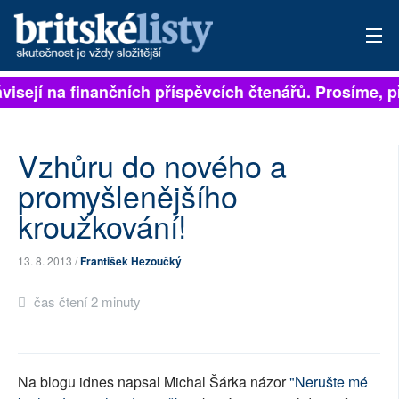
ávisejí na finančních příspěvcích čtenářů. Prosíme, př
PŘIHLÁSIT
AKTUÁLNÍ VYDÁNÍ
Vzhůru do nového a
ARCHIV
promyšlenějšího
kroužkování!
ROZHOVORY
TÉMATA
13. 8. 2013 /
František Hezoučký
NEJČTENĚJŠÍ ZA 7 DNÍ
čas čtení 2 minuty
AUTOŘI
PŘÍSPĚVKY NA PROVOZ
Na blogu idnes napsal Michal Šárka názor
"Nerušte mé