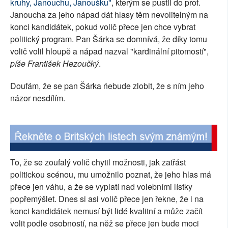
kruhy, Janouchu, Janoušku"
, kterým se pustil do prof.
SOCIÁLNÍ SÍTĚ
Janoucha za jeho nápad dát hlasy těm nevolitelným na
konci kandidátek, pokud volič přece jen chce vybrat
RUBRIKY
politický program. Pan Šárka se domnívá, že díky tomu
volič volil hloupě a nápad nazval "kardinální pitomostí",
PLNÁ VERZE STRÁNEK
píše František Hezoučký
.
Doufám, že se pan Šárka ńebude zlobit, že s ním jeho
názor nesdílím.
To, že se zoufalý volič chytil možnosti, jak zatřást
politickou scénou, mu umožnilo poznat, že jeho hlas má
přece jen váhu, a že se vyplatí nad volebními lístky
popřemýšlet. Dnes si asi volič přece jen řekne, že i na
konci kandidátek nemusí být lidé kvalitní a může začít
volit podle osobností, na něž se přece jen bude moci