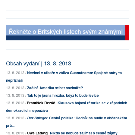
Obsah vydání | 13. 8. 2013
13. 8. 2013 /
Nevinní v táboře v zálivu Guantánamo: Spojené státy to
nepřiznají
13. 8. 2013 /
Začíná Amerika stíhat novináře?
13. 8. 2013 /
Tak to je jasná hrozba, když to bude levice
13. 8. 2013 /
František Řezáč
Klausova bojová rétorika se v západních
demokraciích nepoužívá
13. 8. 2013 /
: Česká politika: Cedník na nudle v občanském
Der Spiegel
prů...
13. 8. 2013 /
Uwe Ladwig
Nikdo se nebude zajímat o české zájmy