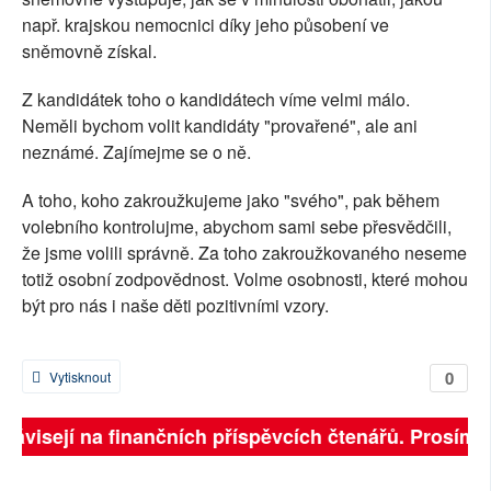
např. krajskou nemocnici díky jeho působení ve
sněmovně získal.
Z kandidátek toho o kandidátech víme velmi málo.
Neměli bychom volit kandidáty "provařené", ale ani
neznámé. Zajímejme se o ně.
A toho, koho zakroužkujeme jako "svého", pak během
volebního kontrolujme, abychom sami sebe přesvědčili,
že jsme volili správně. Za toho zakroužkovaného neseme
totiž osobní zodpovědnost. Volme osobnosti, které mohou
být pro nás i naše děti pozitivními vzory.
0
Vytisknout
 závisejí na finančních příspěvcích čtenářů. Prosíme, 