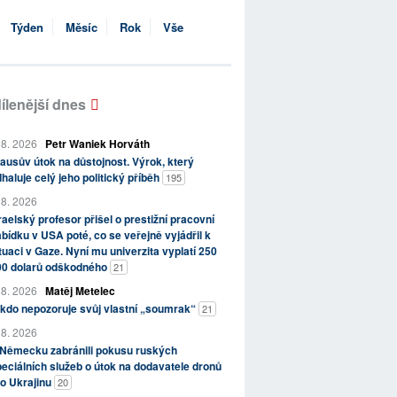
Týden
Měsíc
Rok
Vše
ílenější dnes
 8. 2026
Petr Waniek Horváth
ausův útok na důstojnost. Výrok, který
haluje celý jeho politický příběh
195
 8. 2026
raelský profesor přišel o prestižní pracovní
bídku v USA poté, co se veřejně vyjádřil k
tuaci v Gaze. Nyní mu univerzita vyplatí 250
00 dolarů odškodného
21
 8. 2026
Matěj Metelec
kdo nepozoruje svůj vlastní „soumrak“
21
 8. 2026
 Německu zabránili pokusu ruských
eciálních služeb o útok na dodavatele dronů
o Ukrajinu
20