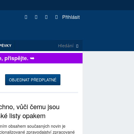
Přihlásit
PĚVKY
přispějte. ➥
OBJEDNAT PŘEDPLATNÉ
hno, vůči čemu jsou
ské listy opakem
ním obsahem současných novin je
ionalizované zpravodajství zpracované