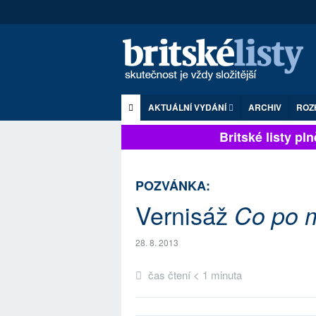
AKTUÁLNÍ VYDÁNÍ
ARCHIV
ROZ
Britské listy plně
POZVÁNKA:
Vernisáž
Co po m
28. 8. 2013
čas čtení < 1 minuta