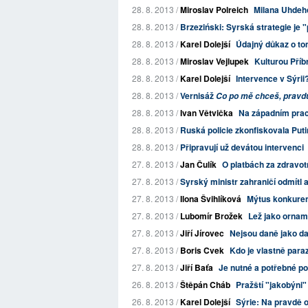
28. 8. 2013 /
Miroslav Polreich
Milana Uhdeho
28. 8. 2013 /
Brzeziński: Syrská strategie je
28. 8. 2013 /
Karel Dolejší
Údajný důkaz o to
28. 8. 2013 /
Miroslav Vejlupek
Kulturou Příb
28. 8. 2013 /
Karel Dolejší
Intervence v Sýri
28. 8. 2013 /
Vernisáž
Co po mě chceš, pravdu
28. 8. 2013 /
Ivan Větvička
Na západním pracovi
28. 8. 2013 /
Ruská policie zkonfiskovala Put
28. 8. 2013 /
Připravují už devátou intervenci
27. 8. 2013 /
Jan Čulík
O platbách za zdravotn
27. 8. 2013 /
Syrský ministr zahraničí odmítl a
27. 8. 2013 /
Ilona Švihlíková
Mýtus konkure
27. 8. 2013 /
Lubomír Brožek
Lež jako ornam
27. 8. 2013 /
Jiří Jírovec
Nejsou daně jako d
27. 8. 2013 /
Boris Cvek
Kdo je vlastně para
27. 8. 2013 /
Jiří Baťa
Je nutné a potřebné po
26. 8. 2013 /
Štěpán Cháb
Pražští "jakobýni"
26. 8. 2013 /
Karel Dolejší
Sýrie: Na pravdě o