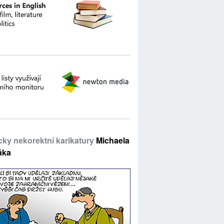
icky nekorektní karikatury
Michaela
áka