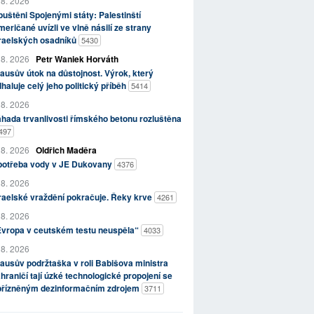
 8. 2026
uštěni Spojenými státy: Palestinští
eričané uvízli ve vlně násilí ze strany
zraelských osadníků
5430
 8. 2026
Petr Waniek Horváth
ausův útok na důstojnost. Výrok, který
haluje celý jeho politický příběh
5414
 8. 2026
hada trvanlivosti římského betonu rozluštěna
497
 8. 2026
Oldřich Maděra
potřeba vody v JE Dukovany
4376
 8. 2026
raelské vraždění pokračuje. Řeky krve
4261
 8. 2026
Evropa v ceutském testu neuspěla“
4033
 8. 2026
ausův podržtaška v roli Babišova ministra
hraničí tají úzké technologické propojení se
přízněným dezinformačním zdrojem
3711