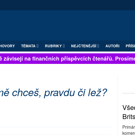
HOVORY
TÉMATA
RUBRIKY
NEJČTENĚJŠÍ
AUTOŘI
PŘÍS
 závisejí na finančních příspěvcích čtenářů. Prosíme, 
ě chceš, pravdu či lež?
Všec
Brit
Primár
komerc