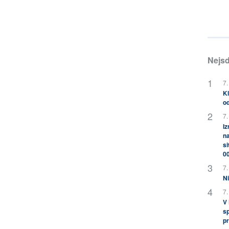
Nejsd
7.
Kl
od
7.
Iz
na
si
0
7.
Ni
7.
V
sp
pr