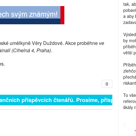
tak, a
pobavi
a aby 
zadava
Výsled
by moh
mské umělkyně Věry Duždové. Akce proběhne
ve
příběh
ainall (Cihelná 4, Praha)
.
větší 
es.
Příběh
zlehčo
přechá
riskant
0
To vše
ančních příspěvcích čtenářů. Prosíme, přispějte. ➥
refero
škály 