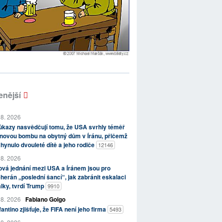
enější
 8. 2026
kazy nasvědčují tomu, že USA svrhly téměř
novou bombu na obytný dům v Íránu, přičemž
hynulo dvouleté dítě a jeho rodiče
12146
 8. 2026
vá jednání mezi USA a Íránem jsou pro
herán „poslední šancí“, jak zabránit eskalaci
lky, tvrdí Trump
9910
 8. 2026
Fabiano Golgo
fantino zjišťuje, že FIFA není jeho firma
5493