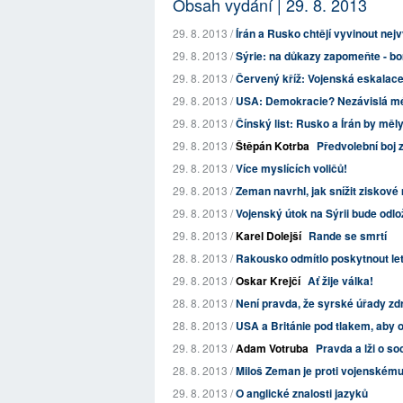
Obsah vydání | 29. 8. 2013
29. 8. 2013 /
Írán a Rusko chtějí vyvinout nejv
29. 8. 2013 /
Sýrie: na důkazy zapomeňte - 
29. 8. 2013 /
Červený kříž: Vojenská eskalace
29. 8. 2013 /
USA: Demokracie? Nezávislá m
29. 8. 2013 /
Čínský list: Rusko a Írán by měl
29. 8. 2013 /
Štěpán Kotrba
Předvolební boj z
29. 8. 2013 /
Více myslících voličů!
29. 8. 2013 /
Zeman navrhl, jak snížit zisko
29. 8. 2013 /
Vojenský útok na Sýrii bude odlo
29. 8. 2013 /
Karel Dolejší
Rande se smrtí
28. 8. 2013 /
Rakousko odmítlo poskytnout le
29. 8. 2013 /
Oskar Krejčí
Ať žije válka!
28. 8. 2013 /
Není pravda, že syrské úřady zd
28. 8. 2013 /
USA a Británie pod tlakem, aby o
29. 8. 2013 /
Adam Votruba
Pravda a lži o so
28. 8. 2013 /
Miloš Zeman je proti vojenskému
29. 8. 2013 /
O anglické znalosti jazyků