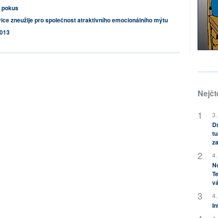
ý pokus
ice zneužije pro společnost atraktivního emocionálního mýtu
2013
Nejčt
3.
Dů
tu
za
4.
No
Te
vá
4.
In