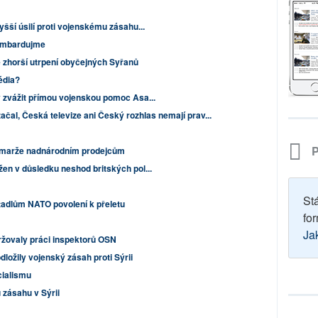
yšší úsilí proti vojenskému zásahu...
bombardujme
 zhorší utrpení obyčejných Syřanů
édia?
y zvážit přímou vojenskou pomoc Asa...
ačal, Česká televize ani Český rozhlas nemají prav...
P
vé marže nadnárodním prodejcům
žen v důsledku neshod britských pol...
St
tadlům NATO povolení k přeletu
for
Ja
ržovaly práci inspektorů OSN
dložily vojenský zásah proti Sýrii
cialismu
 zásahu v Sýrii