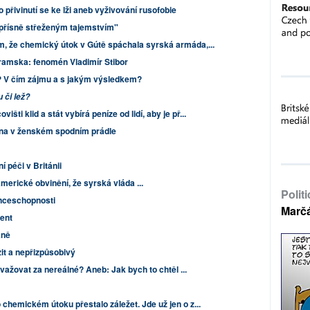
 přivinutí se ke lži aneb vyživování rusofobie
 "přísně střeženým tajemstvím"
m, že chemický útok v Gútě spáchala syrská armáda,...
ramska: fenomén Vladimír Stibor
i? V čím zájmu a s jakým výsledkem?
 či lež?
šti klid a stát vybírá peníze od lidí, aby je př...
ina v ženském spodním prádle
í péči v Británii
merické obvinění, že syrská vláda ...
Polit
nceschopnosti
Marč
ent
aně
zit a nepřizpůsobivý
važovat za nereálné? Aneb: Jak bych to chtěl ...
 chemickém útoku přestalo záležet. Jde už jen o z...