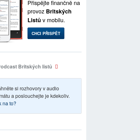
Přispějte finančně na
provoz
Britských
v mobilu.
Listů
CHCI PŘISPĚT
odcast Britských listů
áhněte si rozhovory v audio
mátu a poslouchejte je kdekoliv.
k na to?