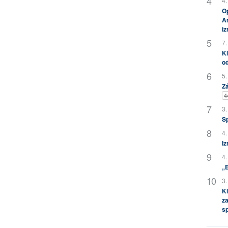
4.
Op
Am
i
7.
Kl
od
5.
Zá
4
3.
S
4.
Iz
4.
„
3.
Kl
za
s