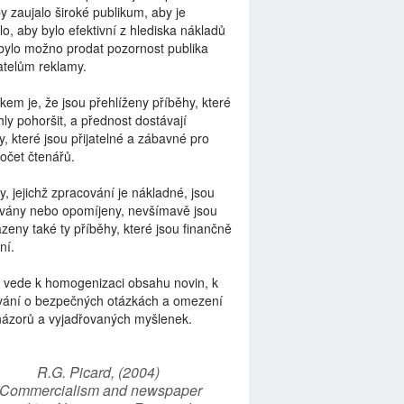
by zaujalo široké publikum, aby je
lo, aby bylo efektivní z hlediska nákladů
bylo možno prodat pozornost publika
telům reklamy.
kem je, že jsou přehlíženy příběhy, které
ly pohoršit, a přednost dostávají
y, které jsou přijatelné a zábavné pro
počet čtenářů.
y, jejichž zpracování je nákladné, jsou
vány nebo opomíjeny, nevšímavě jsou
zeny také ty příběhy, které jsou finančně
ní.
 vede k homogenizaci obsahu novin, k
vání o bezpečných otázkách a omezení
názorů a vyjadřovaných myšlenek.
R.G. Picard, (2004)
“Commercialism and newspaper