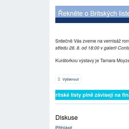
Srdečně Vás zveme na vernisáž ro
středu 28. 8. od 18:00 v galerii Cont
Kurátorkou výstavy je Tamara Moyz
Vytisknout
Britské listy plně závisejí na fin
Diskuse
Přihlásit