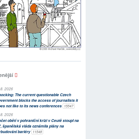
enější
 8. 2026
ocking: The current questionable Czech
vernment blocks the access of journalists it
es not like to its news conferences
15547
 8. 2026
čet obětí v pohraniční krizi v Ceutě stoupl na
, španělská vláda oznámila plány na
ybudování bariéry
11548