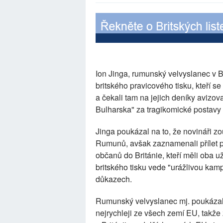
Ion Jinga, rumunský velvyslanec v Br
britského pravicového tisku, kteří s
a čekali tam na jejich deníky avizo
Bulharska" za tragikomické postavy
Jinga poukázal na to, že novináři z
Rumunů, avšak zaznamenali přílet 
občanů do Británie, kteří měli oba u
britského tisku vede "urážlivou ka
důkazech.
Rumunský velvyslanec mj. poukázal
nejrychleji ze všech zemí EU, takž