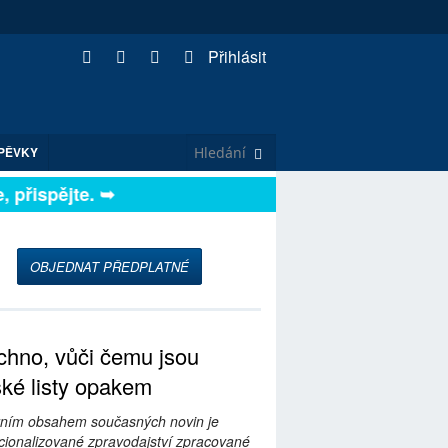
Přihlásit
PĚVKY
přispějte. ➥
OBJEDNAT PŘEDPLATNÉ
hno, vůči čemu jsou
ské listy opakem
ním obsahem současných novin je
ionalizované zpravodajství zpracované