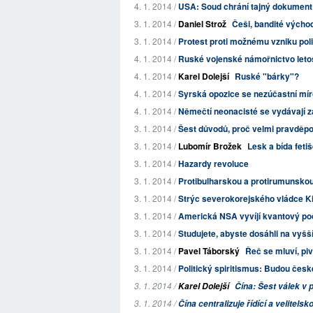
4. 1. 2014 /
USA: Soud chrání tajný dokument 
3. 1. 2014 /
Daniel Strož
Češi, bandité výcho
3. 1. 2014 /
Protest proti možnému vzniku poli
4. 1. 2014 /
Ruské vojenské námořnictvo letos
4. 1. 2014 /
Karel Dolejší
Ruské "bárky"?
4. 1. 2014 /
Syrská opozice se nezúčastní mí
4. 1. 2014 /
Němečtí neonacisté se vydávají z
3. 1. 2014 /
Šest důvodů, proč velmi pravděpo
3. 1. 2014 /
Lubomír Brožek
Lesk a bída feti
3. 1. 2014 /
Hazardy revoluce
3. 1. 2014 /
Protibulharskou a protirumunskou hy
3. 1. 2014 /
Strýc severokorejského vládce Ki
3. 1. 2014 /
Americká NSA vyvíjí kvantový počí
3. 1. 2014 /
Studujete, abyste dosáhli na vyšš
3. 1. 2014 /
Pavel Táborský
Řeč se mluví, pivo 
3. 1. 2014 /
Politický spiritismus: Budou čes
3. 1. 2014 /
Karel Dolejší
Čína: Šest válek v p
3. 1. 2014 /
Čína centralizuje řídící a velitels