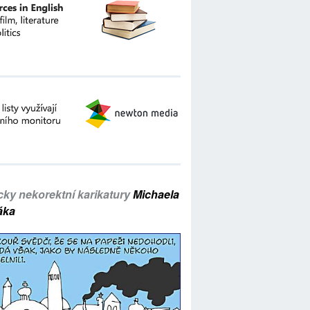
icky nekorektní karikatury
Michaela
áka