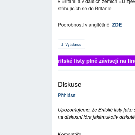
v Británii a v dalších zemích EU z
stěhujících se do Británie.
Podrobnosti v angličtině
ZDE
Vytisknout
Britské listy plně závisejí na fin
Diskuse
Přihlásit
Upozorňujeme, že Britské listy jako 
na diskusní fóra jakémukoliv diskuté
Komentáře