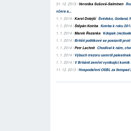
31. 12. 2013 /
Veronika Sušová-Salminen
Ru
včera a...
1. 1. 2014 /
Karel Dolejší
Švédsko, Gotland, 
1. 1. 2014 /
Štěpán Kotrba
Kotrba k roku 2013
1. 1. 2014 /
Marek Řezanka
Kdopak (ne)bud
1. 1. 2014 /
Britští politikové se postavili prot
1. 1. 2014 /
Petr Lachnit
Chodíval k nám, chod
1. 1. 2014 /
Výbuch trezoru usmrtil palestins
1. 1. 2014 /
V Británii zemřel vynikající komi
11. 12. 2013 /
Hospodaření OSBL za listopad