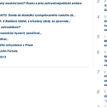
2.
ský medvěd útočí? Rusko a jeho zahraničněpolitické ambice
Tr
S
NATO: Sonda do důsledků vystupňovaného ruského zb...
3.
: S Babišem klidně, s křesťany nikdy, se zpravoda...
Dů
tu
e zahradníkem?
za
i rasistické hysterii, zaměřené...
1.
íval...
M
kého velvyslance v Praze
an
k John Fortune
4.
No
 2013
Te
vá
2.
P
za
s
5.
Zá
4
3.