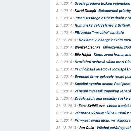
3. 1. 2014 /
Gruzie prodává těžkou vojenskou t
3. 1. 2014 /
Karel Dolejší
Bakalovské priority
2. 1. 2014 /
Julian Assange ostře zaútočil v 
2. 1. 2014 /
Rumunský velvyslanec v Británii
3. 1. 2014 /
FBI zatkla "mrtvého" bankéře
27. 12. 2013 /
Reklama v losangeleském met
3. 1. 2014 /
Wenzel Lischka
Mimozemští zlod
3. 1. 2014 /
Elio Hájek
Komu zvoní hrana, an
2. 1. 2014 /
Hrozí třetí světová válka mezi Č
2. 1. 2014 /
První čínská letadlová loď úspěšn
2. 1. 2014 /
Švédské firmy uplácely řecké poli
2. 1. 2014 /
Sociální systém selhal: Psal jse
2. 1. 2014 /
Západní investoři zaplavují Teher
2. 1. 2014 /
Začala záchrana posádky ruské vý
31. 12. 2013 /
Ilona Švihlíková
Lehce ironické
2. 1. 2014 /
Záchrana výzkumníků a turistů z 
2. 1. 2014 /
Při vyšetřování útoku ve Volgogr
31. 12. 2013 /
Jan Čulík
Všichni pořád vytvář