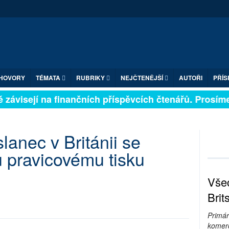
HOVORY
TÉMATA
RUBRIKY
NEJČTENĚJŠÍ
AUTOŘI
PŘÍS
 závisejí na finančních příspěvcích čtenářů. Prosíme, 
anec v Británii se
 pravicovému tisku
Všec
Brit
Primár
komerc