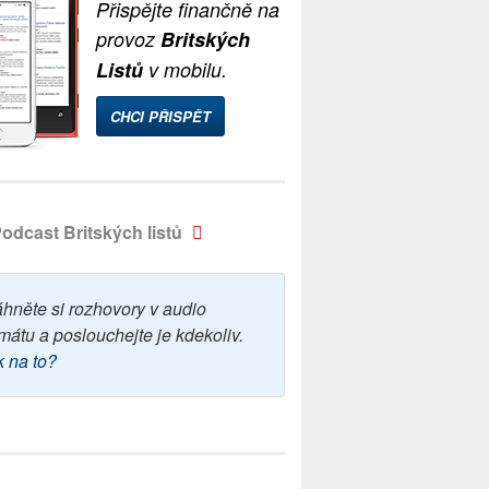
Přispějte finančně na
provoz
Britských
Listů
v mobilu.
CHCI PŘISPĚT
odcast Britských listů
áhněte si rozhovory v audio
mátu a poslouchejte je kdekoliv.
k na to?