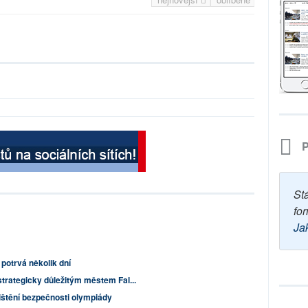
P
St
for
Ja
 potrvá několik dní
 strategicky důležitým městem Fal...
ištění bezpečnosti olympiády