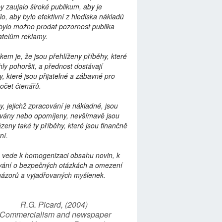
by zaujalo široké publikum, aby je
lo, aby bylo efektivní z hlediska nákladů
bylo možno prodat pozornost publika
telům reklamy.
kem je, že jsou přehlíženy příběhy, které
ly pohoršit, a přednost dostávají
y, které jsou přijatelné a zábavné pro
počet čtenářů.
y, jejichž zpracování je nákladné, jsou
vány nebo opomíjeny, nevšímavě jsou
zeny také ty příběhy, které jsou finančně
ní.
 vede k homogenizaci obsahu novin, k
vání o bezpečných otázkách a omezení
názorů a vyjadřovaných myšlenek.
R.G. Picard, (2004)
“Commercialism and newspaper