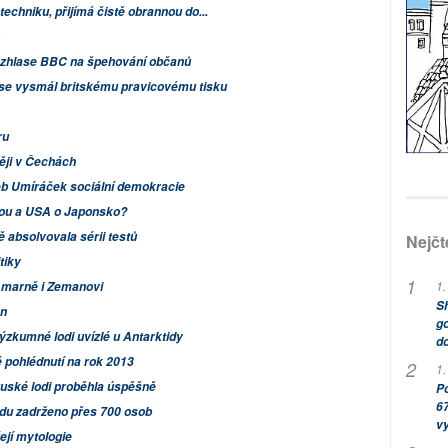
echniku, přijímá čistě obrannou do...
rozhlase BBC na špehování občanů
 se vysmál britskému pravicovému tisku
ru
ěji v Čechách
eb Umíráček sociální demokracie
ínou a USA o Japonsko?
ě absolvovala sérii testů
Nejčt
tiky
1.
m marně i Zemanovi
Sh
án
go
zkumné lodi uvízlé u Antarktidy
do
 pohlédnutí na rok 2013
1.
ruské lodi proběhla úspěšně
Po
67
adu zadrženo přes 700 osob
v
ejí mytologie