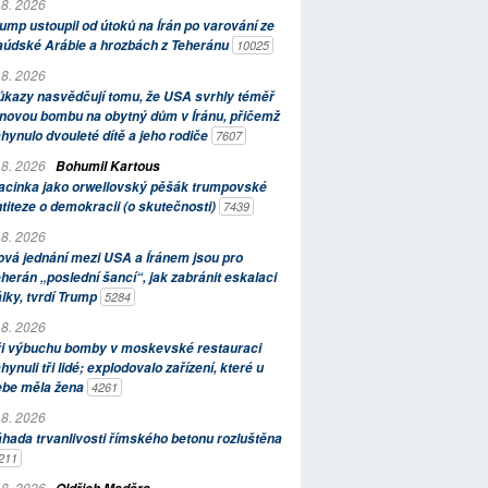
 8. 2026
ump ustoupil od útoků na Írán po varování ze
aúdské Arábie a hrozbách z Teheránu
10025
 8. 2026
kazy nasvědčují tomu, že USA svrhly téměř
novou bombu na obytný dům v Íránu, přičemž
hynulo dvouleté dítě a jeho rodiče
7607
 8. 2026
Bohumil Kartous
acinka jako orwellovský pěšák trumpovské
titeze o demokracii (o skutečnosti)
7439
 8. 2026
vá jednání mezi USA a Íránem jsou pro
herán „poslední šancí“, jak zabránit eskalaci
lky, tvrdí Trump
5284
 8. 2026
ři výbuchu bomby v moskevské restauraci
hynuli tři lidé; explodovalo zařízení, které u
ebe měla žena
4261
 8. 2026
hada trvanlivosti římského betonu rozluštěna
211
 8. 2026