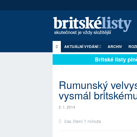
AKTUÁLNÍ VYDÁNÍ
ARCHIV
ROZ
Britské listy plně
Rumunský velvysl
vysmál britskému
2. 1. 2014
čas čtení 1 minuta