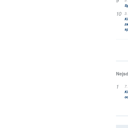
S
3.
Kl
za
s
Nejsd
7.
Kl
od