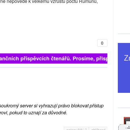
jevně nepovede k velkému vzrůstu počtu Rumunů,
0
ančních příspěvcích čtenářů. Prosíme, přispějte. ➥
soukromý server si vyhrazují právo blokovat přístup
rovi, pokud to uznají za důvodné.
nejnovější
oblíbené