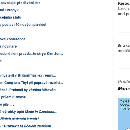
povolující předávání dat
dní Evropy?
cejního státu
 postaví 40 nových plavidel
rové konference
a novináře
dobně není pravda, že strýc Kim Jon...
še
sterii v Británii "šíří extremní...
Polit
m Čong-una "byl při popravě roztrhá...
Marč
tač. Prolomil by většinu šifrování
í příjem? Chyba!
pije . . .
ké výrobky opět
Made in Czechosl...
říštích padesáti letech?
kou strukturu za účelem zlepšení...