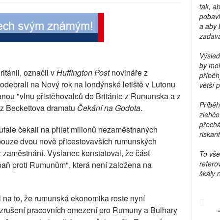
tak, a
pobavi
a aby 
zadava
Výsled
by moh
itánii, označil v
Huffington Post
novináře z
příběh
e odebrali na Nový rok na londýnské letiště v Lutonu
větší 
vanou "vlnu přistěhovalců do Británie z Rumunska a z
Příběh
 z Beckettova dramatu
Čekání na Godota
.
zlehčo
přechá
oufale čekali na přílet milionů nezaměstnaných
riskant
pouze dvou nově přicestovavších rumunských
ž zaměstnání. Vyslanec konstatoval, že část
To vše
refero
mpaň proti Rumunům", která není založena na
škály 
 na to, že rumunská ekonomika roste nyní
e zrušení pracovních omezení pro Rumuny a Bulhary