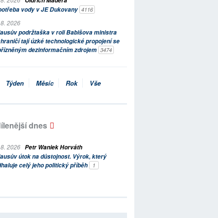
Oldřich Maděra
potřeba vody v JE Dukovany
4116
 8. 2026
ausův podržtaška v roli Babišova ministra
hraničí tají úzké technologické propojení se
přízněným dezinformačním zdrojem
3474
Týden
Měsíc
Rok
Vše
ílenější dnes
 8. 2026
Petr Waniek Horváth
ausův útok na důstojnost. Výrok, který
haluje celý jeho politický příběh
1