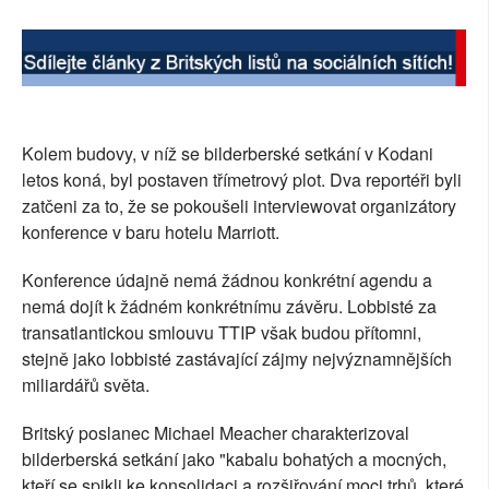
Kolem budovy, v níž se bilderberské setkání v Kodani
letos koná, byl postaven třímetrový plot. Dva reportéři byli
zatčeni za to, že se pokoušeli interviewovat organizátory
konference v baru hotelu Marriott.
Konference údajně nemá žádnou konkrétní agendu a
nemá dojít k žádném konkrétnímu závěru. Lobbisté za
transatlantickou smlouvu TTIP však budou přítomni,
stejně jako lobbisté zastávající zájmy nejvýznamnějších
miliardářů světa.
Britský poslanec Michael Meacher charakterizoval
bilderberská setkání jako "kabalu bohatých a mocných,
kteří se spikli ke konsolidaci a rozšiřování moci trhů, které