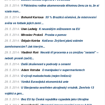
29. 5. 2014 /
V Pákistánu rodina ukamenovala těhotnou ženu za to, že si
vzala man...
28. 5. 2014 /
Bohumil Kartous
55 % Brazilců očekává, že mistrovství
světa ve fotbale jejich zemi ...
29. 5. 2014 /
Uwe Ladwig
K neustálým stížnostem na EU
29. 5. 2014 /
Miroslav Prokeš
Prosba o pomoc
29. 5. 2014 /
Štěpán Kotrba
Kolčava: Zvýšení platů státním
zaměstnancům? Jak kterým...
29. 5. 2014 /
Vladimír Rott
Necelá tři procenta a co zmůžou "ostatní" --
neboli: prostě (začít)...
29. 5. 2014 /
Další zkušenosti s podvody s cenami
29. 5. 2014 /
Adam Votruba
O manipulaci v supermarketech
29. 5. 2014 /
O vývoji maloobchodu (nejen řetězců)
29. 5. 2014 /
Vzniká Eurasijská ekonomická unie
29. 5. 2014 /
U Slavjanska sestřelen ukrajinský vrtulník. Zemřelo 13
vojáků a gen...
28. 5. 2014 /
Bez EU by Česká republika vypadala jako Ukrajina
28. 5. 2014 /