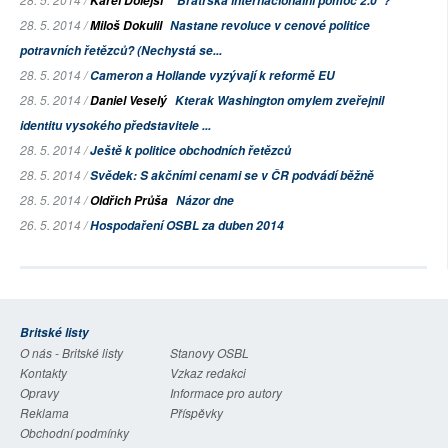
Karel Dolejší
"Bratrská internacionální pomoc 2.0"?
28. 5. 2014 /
Miloš Dokulil
Nastane revoluce v cenové politice
potravních řetězců? (Nechystá se...
28. 5. 2014 /
Cameron a Hollande vyzývají k reformě EU
28. 5. 2014 /
Daniel Veselý
Kterak Washington omylem zveřejnil
identitu vysokého představitele ...
28. 5. 2014 /
Ještě k politice obchodních řetězců
28. 5. 2014 /
Svědek: S akčními cenami se v ČR podvádí běžně
28. 5. 2014 /
Oldřich Průša
Názor dne
26. 5. 2014 /
Hospodaření OSBL za duben 2014
Britské listy
O nás - Britské listy
Stanovy OSBL
Kontakty
Vzkaz redakci
Opravy
Informace pro autory
Reklama
Příspěvky
Obchodní podmínky