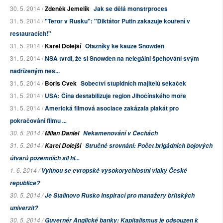
30. 5. 2014 /
Zdeněk Jemelík
Jak se dělá monstrproces
31. 5. 2014 /
"Teror v Rusku": "Diktátor Putin zakazuje kouření v
restauracích!"
31. 5. 2014 /
Karel Dolejší
Otazníky ke kauze Snowden
31. 5. 2014 /
NSA tvrdí, že si Snowden na nelegální špehování svým
nadřízeným nes...
31. 5. 2014 /
Boris Cvek
Sobectví stupidních majitelů sekaček
31. 5. 2014 /
USA: Čína destabilizuje region Jihočínského moře
31. 5. 2014 /
Americká filmová asociace zakázala plakát pro
pokračování filmu
...
30. 5. 2014 /
Milan Daniel
Nekamenování v Čechách
31. 5. 2014 /
Karel Dolejší
Stručné srovnání: Počet brigádních bojových
útvarů pozemních sil hl...
1. 6. 2014 /
Vyhnou se evropské vysokorychlostní vlaky České
republice?
30. 5. 2014 /
Je Stalinovo Rusko inspirací pro manažery britských
univerzit?
30. 5. 2014 /
Guvernér Anglické banky: Kapitalismus je odsouzen k