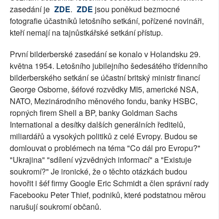
zasedání je
ZDE
.
ZDE
jsou poněkud bezmocné
SOCIÁLNÍ SÍTĚ
fotografie účastníků letošního setkání, pořízené novináři,
kteří nemají na tajnůstkářské setkání přístup.
RUBRIKY
První bilderberské zasedání se konalo v Holandsku 29.
PLNÁ VERZE STRÁNEK
května 1954. Letošního jubilejního šedesátého třídenního
bilderberského setkání se účastní britský ministr financí
George Osborne, šéfové rozvědky MI5, americké NSA,
NATO, Mezinárodního měnového fondu, banky HSBC,
ropných firem Shell a BP, banky Goldman Sachs
International a desítky dalších generálních ředitelů,
miliardářů a vysokých politiků z celé Evropy. Budou se
domlouvat o problémech na téma "Co dál pro Evropu?"
"Ukrajina" "sdílení výzvědných informací" a "Existuje
soukromí?" Je ironické, že o těchto otázkách budou
hovořit i šéf firmy Google Eric Schmidt a člen správní rady
Facebooku Peter Thief, podniků, které podstatnou měrou
narušují soukromí občanů.