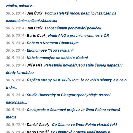
zániku, pokud z...
30. 5. 2014 /
Jan Čulík
Podnikatelský model nesmí být založen na
existenčním zničení zákazníka
30. 5. 2014 /
Jan Čulík
O obscénním ponižování političek
30. 5. 2014 /
Boris Cvek
Hnutí ANO a právní marasmus v ČR
30. 5. 2014 /
Debata s Noamem Chomskym
30. 5. 2014 /
Ekonomové "jsou šarlatáni"
30. 5. 2014 /
Kabala mocných se schází v Kodani
30. 5. 2014 /
Jiří Kalát
Palestinští novináři jsou stále častěji napadáni
úřady i armádou
30. 5. 2014 /
Úspěch strany UKIP tkví v tom, že hovoří s dělníky, ale ne o
třídní...
30. 5. 2014 /
Studie
University of Glasgow
zpochybňuje tvrzení
nacionalist...
30. 5. 2014 /
Co napsala o Obamově projevu ve West Pointu světová
média
30. 5. 2014 /
Daniel Veselý
Co Obama ve West Pointu vlastně řekl
30. 5. 2014 /
Karel Dolejší
Po Obamově projevu tikají hodiny k