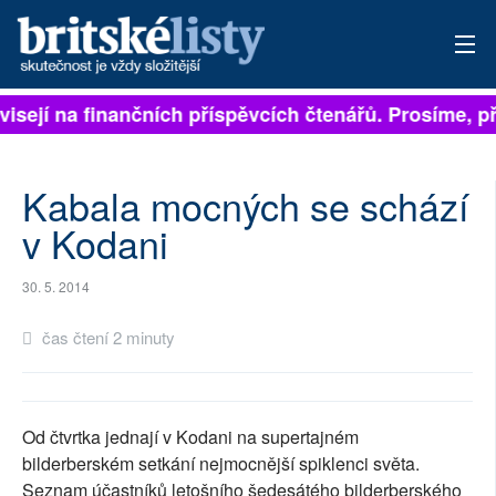
visejí na finančních příspěvcích čtenářů. Prosíme, při
PŘIHLÁSIT
AKTUÁLNÍ VYDÁNÍ
Kabala mocných se schází
ARCHIV
v Kodani
ROZHOVORY
30. 5. 2014
TÉMATA
čas čtení 2 minuty
NEJČTENĚJŠÍ ZA 7 DNÍ
AUTOŘI
Od čtvrtka jednají v Kodani na supertajném
bilderberském setkání nejmocnější spiklenci světa.
PŘÍSPĚVKY NA PROVOZ
Seznam účastníků letošního šedesátého bilderberského