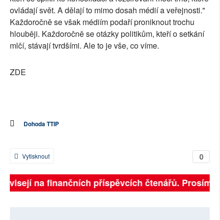
ovládají svět. A dělají to mimo dosah médií a veřejnosti."
Každoročně se však médiím podaří proniknout trochu
hlouběji. Každoročně se otázky politikům, kteří o setkání
mlčí, stávají tvrdšími. Ale to je vše, co víme.
ZDE
Dohoda TTIP
0
Vytisknout
 závisejí na finančních příspěvcích čtenářů. Prosíme, 