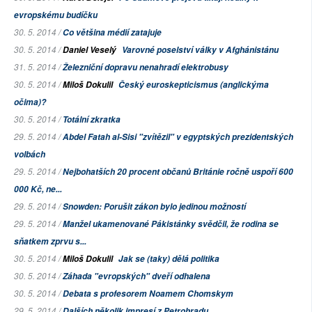
evropskému budíčku
30. 5. 2014 /
Co většina médií zatajuje
30. 5. 2014 /
Daniel Veselý
Varovné poselství války v Afghánistánu
31. 5. 2014 /
Železniční dopravu nenahradí elektrobusy
30. 5. 2014 /
Miloš Dokulil
Český euroskepticismus (anglickýma
očima)?
30. 5. 2014 /
Totální zkratka
29. 5. 2014 /
Abdel Fatah al-Sisi "zvítězil" v egyptských prezidentských
volbách
29. 5. 2014 /
Nejbohatších 20 procent občanů Británie ročně uspoří 600
000 Kč, ne...
29. 5. 2014 /
Snowden: Porušit zákon bylo jedinou možností
29. 5. 2014 /
Manžel ukamenované Pákistánky svědčil, že rodina se
sňatkem zprvu s...
30. 5. 2014 /
Miloš Dokulil
Jak se (taky) dělá politika
30. 5. 2014 /
Záhada "evropských" dveří odhalena
30. 5. 2014 /
Debata s profesorem Noamem Chomskym
29. 5. 2014 /
Dalších několik impresí z Petrohradu