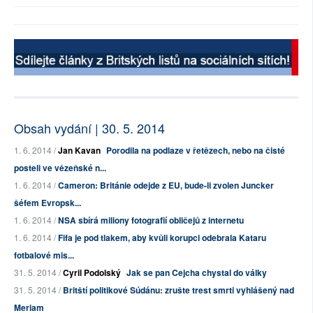
Obsah vydání | 30. 5. 2014
1. 6. 2014 /
Jan Kavan
Porodila na podlaze v řetězech, nebo na čisté
posteli ve vězeňské n...
1. 6. 2014 /
Cameron: Británie odejde z EU, bude-li zvolen Juncker
šéfem Evropsk...
1. 6. 2014 /
NSA sbírá miliony fotografií obličejů z internetu
1. 6. 2014 /
Fifa je pod tlakem, aby kvůli korupci odebrala Kataru
fotbalové mis...
31. 5. 2014 /
Cyril Podolský
Jak se pan Cejcha chystal do války
31. 5. 2014 /
Britští politikové Súdánu: zrušte trest smrti vyhlášený nad
Meriam