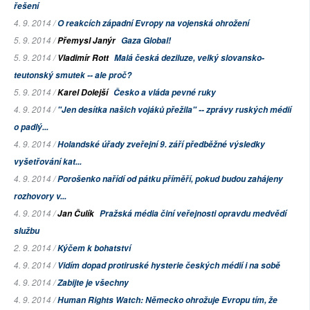
řešení
4. 9. 2014 /
O reakcích západní Evropy na vojenská ohrožení
5. 9. 2014 /
Přemysl Janýr
Gaza Global!
5. 9. 2014 /
Vladimír Rott
Malá česká deziluze, velký slovansko-
teutonský smutek -- ale proč?
5. 9. 2014 /
Karel Dolejší
Česko a vláda pevné ruky
4. 9. 2014 /
"Jen desítka našich vojáků přežila" -- zprávy ruských médií
o padlý...
4. 9. 2014 /
Holandské úřady zveřejní 9. září předběžné výsledky
vyšetřování kat...
4. 9. 2014 /
Porošenko nařídí od pátku příměří, pokud budou zahájeny
rozhovory v...
4. 9. 2014 /
Jan Čulík
Pražská média činí veřejnosti opravdu medvědí
službu
2. 9. 2014 /
Kýčem k bohatství
4. 9. 2014 /
Vidím dopad protiruské hysterie českých médií i na sobě
4. 9. 2014 /
Zabijte je všechny
4. 9. 2014 /
Human Rights Watch: Německo ohrožuje Evropu tím, že