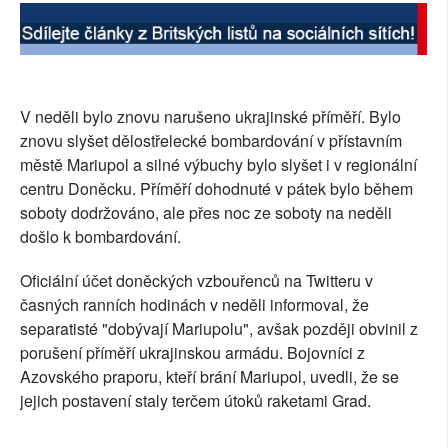
SOCIÁLNÍ SÍTĚ
RUBRIKY
V neděli bylo znovu narušeno ukrajinské příměří. Bylo
PLNÁ VERZE STRÁNEK
znovu slyšet dělostřelecké bombardování v přístavním
městě Mariupol a silné výbuchy bylo slyšet i v regionální
centru Doněcku. Příměří dohodnuté v pátek bylo během
soboty dodržováno, ale přes noc ze soboty na neděli
došlo k bombardování.
Oficiální účet doněckých vzbouřenců na Twitteru v
časných ranních hodinách v neděli informoval, že
separatisté "dobývají Mariupolu", avšak později obvinil z
porušení příměří ukrajinskou armádu. Bojovníci z
Azovského praporu, kteří brání Mariupol, uvedli, že se
jejich postavení staly terčem útoků raketami Grad.