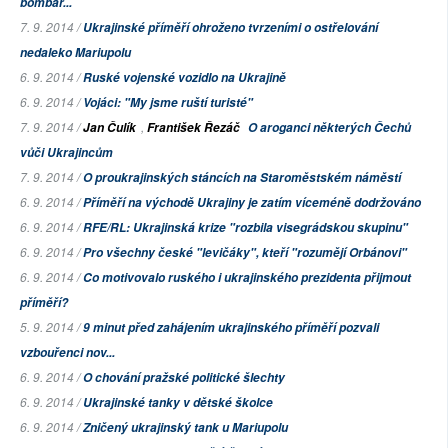
bombar...
7. 9. 2014 /
Ukrajinské příměří ohroženo tvrzeními o ostřelování
nedaleko Mariupolu
6. 9. 2014 /
Ruské vojenské vozidlo na Ukrajině
6. 9. 2014 /
Vojáci: "My jsme ruští turisté"
7. 9. 2014 /
,
Jan Čulík
František Řezáč
O aroganci některých Čechů
vůči Ukrajincům
7. 9. 2014 /
O proukrajinských stáncích na Staroměstském náměstí
6. 9. 2014 /
Příměří na východě Ukrajiny je zatím víceméně dodržováno
6. 9. 2014 /
RFE/RL: Ukrajinská krize "rozbila visegrádskou skupinu"
6. 9. 2014 /
Pro všechny české "levičáky", kteří "rozumějí Orbánovi"
6. 9. 2014 /
Co motivovalo ruského i ukrajinského prezidenta přijmout
příměří?
5. 9. 2014 /
9 minut před zahájením ukrajinského příměří pozvali
vzbouřenci nov...
6. 9. 2014 /
O chování pražské politické šlechty
6. 9. 2014 /
Ukrajinské tanky v dětské školce
6. 9. 2014 /
Zničený ukrajinský tank u Mariupolu