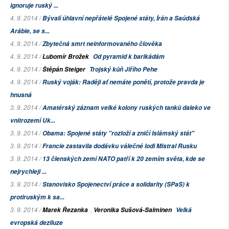
ignoruje ruský ...
4. 9. 2014 /
Bývalí úhlavní nepřátelé Spojené státy, Írán a Saúdská
Arábie, se s...
4. 9. 2014 /
Zbytečná smrt neinformovaného člověka
4. 9. 2014 /
Lubomír Brožek
Od pyramid k barikádám
4. 9. 2014 /
Štěpán Steiger
Trojský kůň Jiřího Pehe
4. 9. 2014 /
Ruský voják: Raději ať nemáte ponětí, protože pravda je
hnusná
3. 9. 2014 /
Amatérský záznam velké kolony ruských tanků daleko ve
vnitrozemí Uk...
3. 9. 2014 /
Obama: Spojené státy "rozloží a zničí Islámský stát"
3. 9. 2014 /
Francie zastavila dodávku válečné lodi Mistral Rusku
3. 9. 2014 /
13 členských zemí NATO patří k 20 zemím světa, kde se
nejrychleji ...
3. 9. 2014 /
Stanovisko Spojenectví práce a solidarity (SPaS) k
protiruským k sa...
3. 9. 2014 /
,
Marek Řezanka
Veronika Sušová-Salminen
Velká
evropská deziluze