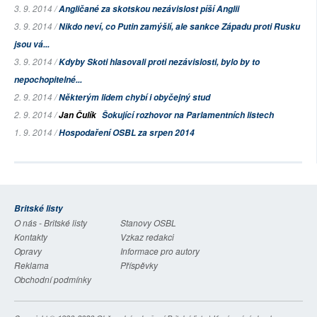
3. 9. 2014 /
Angličané za skotskou nezávislost píší Anglii
3. 9. 2014 /
Nikdo neví, co Putin zamýšlí, ale sankce Západu proti Rusku
jsou vá...
3. 9. 2014 /
Kdyby Skoti hlasovali proti nezávislosti, bylo by to
nepochopitelné...
2. 9. 2014 /
Některým lidem chybí i obyčejný stud
2. 9. 2014 /
Jan Čulík
Šokující rozhovor na Parlamentních listech
1. 9. 2014 /
Hospodaření OSBL za srpen 2014
Britské listy
O nás - Britské listy
Stanovy OSBL
Kontakty
Vzkaz redakci
Opravy
Informace pro autory
Reklama
Příspěvky
Obchodní podmínky