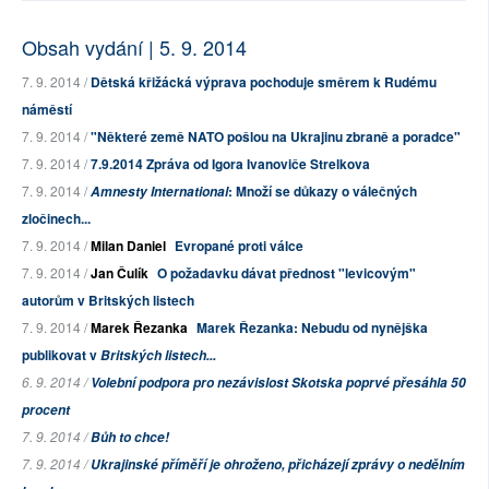
Obsah vydání | 5. 9. 2014
7. 9. 2014 /
Dětská křižácká výprava pochoduje směrem k Rudému
náměstí
7. 9. 2014 /
"Některé země NATO pošlou na Ukrajinu zbraně a poradce"
7. 9. 2014 /
7.9.2014 Zpráva od Igora Ivanoviče Strelkova
7. 9. 2014 /
: Množí se důkazy o válečných
Amnesty International
zločinech...
7. 9. 2014 /
Milan Daniel
Evropané proti válce
7. 9. 2014 /
Jan Čulík
O požadavku dávat přednost "levicovým"
autorům v Britských listech
7. 9. 2014 /
Marek Řezanka
Marek Řezanka: Nebudu od nynějška
publikovat v
Britských listech...
6. 9. 2014 /
Volební podpora pro nezávislost Skotska poprvé přesáhla 50
procent
7. 9. 2014 /
Bůh to chce!
7. 9. 2014 /
Ukrajinské příměří je ohroženo, přicházejí zprávy o nedělním