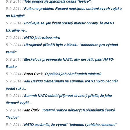
6. 9. 2014 /
Toto podporuje zpitomělá česká "levice":
5. 9. 2014 /
Putin má problém: Rusové nepřijmou umírání svých vojáků
na Ukrajině
5. 9. 2014 /
Podívejte se, jak žvaní britský ministr obrany, že NATO
Ukrajině ne...
7. 9. 2014 /
NATO je hrozbou míru
5. 9. 2014 /
Ukrajinské příměří bylo v Minsku "dohodnuto pro východ
země"
5. 9. 2014 /
Merkelová přesvědčila NATO, aby nerušilo pakt NATO-
Rusko
5. 9. 2014 /
Boris Cvek
O politických náměstcích ministrů
5. 9. 2014 /
Jak Davidu Cameronovi na summitu NATO nikdo nechtěl
podat ruku...
5. 9. 2014 /
Summit NATO odmítl přijmout závazný příslib, že jeho
členové zvýší ...
5. 9. 2014 /
Jan Čulík
Totalitní reakce některých příslušníků české
"levice"
5. 9. 2014 /
NATO oznámilo, že vytvoří "jednotku rychlého nasazení"