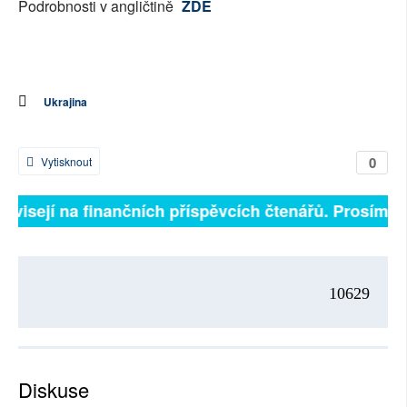
Podrobnosti v angličtině
ZDE
Ukrajina
0
Vytisknout
závisejí na finančních příspěvcích čtenářů. Prosíme, p
10629
Diskuse