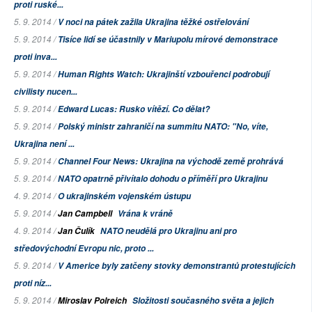
proti ruské...
5. 9. 2014 /
V noci na pátek zažila Ukrajina těžké ostřelování
5. 9. 2014 /
Tisíce lidí se účastnily v Mariupolu mírové demonstrace
proti inva...
5. 9. 2014 /
Human Rights Watch: Ukrajinští vzbouřenci podrobují
civilisty nucen...
5. 9. 2014 /
Edward Lucas: Rusko vítězí. Co dělat?
5. 9. 2014 /
Polský ministr zahraničí na summitu NATO: "No, víte,
Ukrajina není ...
5. 9. 2014 /
Channel Four News: Ukrajina na východě země prohrává
5. 9. 2014 /
NATO opatrně přivítalo dohodu o příměří pro Ukrajinu
4. 9. 2014 /
O ukrajinském vojenském ústupu
5. 9. 2014 /
Jan Campbell
Vrána k vráně
4. 9. 2014 /
Jan Čulík
NATO neudělá pro Ukrajinu ani pro
středovýchodní Evropu nic, proto ...
5. 9. 2014 /
V Americe byly zatčeny stovky demonstrantů protestujících
proti níz...
5. 9. 2014 /
Miroslav Polreich
Složitosti současného světa a jejich