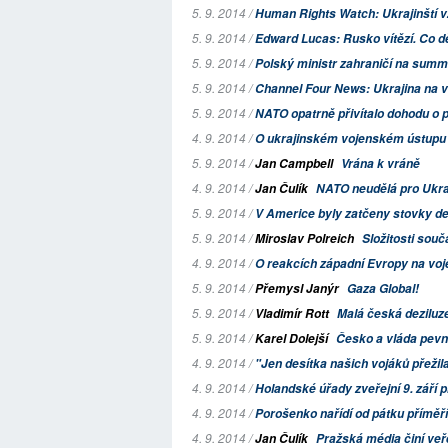
5. 9. 2014 /
Human Rights Watch: Ukrajinští vz
5. 9. 2014 /
Edward Lucas: Rusko vítězí. Co d
5. 9. 2014 /
Polský ministr zahraničí na summit
5. 9. 2014 /
Channel Four News: Ukrajina na
5. 9. 2014 /
NATO opatrně přivítalo dohodu o p
4. 9. 2014 /
O ukrajinském vojenském ústupu
5. 9. 2014 /
Jan Campbell
Vrána k vráně
4. 9. 2014 /
Jan Čulík
NATO neudělá pro Ukraji
5. 9. 2014 /
V Americe byly zatčeny stovky dem
5. 9. 2014 /
Miroslav Polreich
Složitosti souč
4. 9. 2014 /
O reakcích západní Evropy na voj
5. 9. 2014 /
Přemysl Janýr
Gaza Global!
5. 9. 2014 /
Vladimír Rott
Malá česká deziluz
5. 9. 2014 /
Karel Dolejší
Česko a vláda pevn
4. 9. 2014 /
"Jen desítka našich vojáků přežila
4. 9. 2014 /
Holandské úřady zveřejní 9. září 
4. 9. 2014 /
Porošenko nařídí od pátku příměří
4. 9. 2014 /
Jan Čulík
Pražská média činí veř