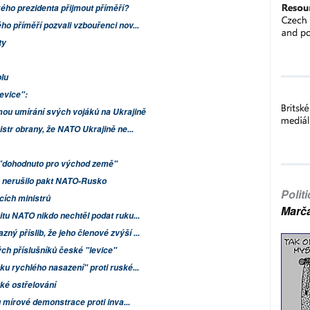
ého prezidenta přijmout příměří?
ho příměří pozvali vzbouřenci nov...
ty
olu
evice":
ou umírání svých vojáků na Ukrajině
istr obrany, že NATO Ukrajině ne...
u "dohodnuto pro východ země"
 nerušilo pakt NATO-Rusko
Polit
cích ministrů
Marč
u NATO nikdo nechtěl podat ruku...
ý příslib, že jeho členové zvýší ...
ých příslušníků české "levice"
ku rychlého nasazení" proti ruské...
žké ostřelování
lu mírové demonstrace proti inva...