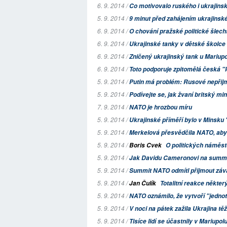
6. 9. 2014 /
Co motivovalo ruského i ukrajinsk
5. 9. 2014 /
9 minut před zahájením ukrajinské
6. 9. 2014 /
O chování pražské politické šlech
6. 9. 2014 /
Ukrajinské tanky v dětské školce
6. 9. 2014 /
Zničený ukrajinský tank u Mariup
6. 9. 2014 /
Toto podporuje zpitomělá česká "l
5. 9. 2014 /
Putin má problém: Rusové nepřijm
5. 9. 2014 /
Podívejte se, jak žvaní britský min
7. 9. 2014 /
NATO je hrozbou míru
5. 9. 2014 /
Ukrajinské příměří bylo v Minsk
5. 9. 2014 /
Merkelová přesvědčila NATO, aby
5. 9. 2014 /
Boris Cvek
O politických náměst
5. 9. 2014 /
Jak Davidu Cameronovi na summit
5. 9. 2014 /
Summit NATO odmítl přijmout závazn
5. 9. 2014 /
Jan Čulík
Totalitní reakce někter
5. 9. 2014 /
NATO oznámilo, že vytvoří "jednot
5. 9. 2014 /
V noci na pátek zažila Ukrajina tě
5. 9. 2014 /
Tisíce lidí se účastnily v Mariupo