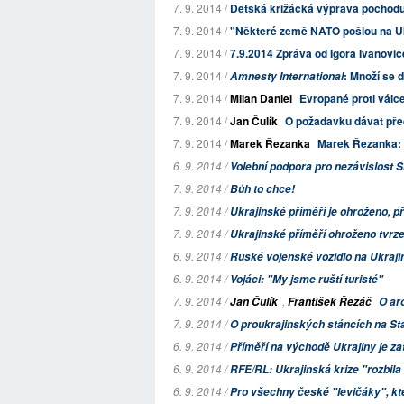
7. 9. 2014 /
Dětská křižácká výprava pochod
7. 9. 2014 /
"Některé země NATO pošlou na Uk
7. 9. 2014 /
7.9.2014 Zpráva od Igora Ivanovič
7. 9. 2014 /
: Množí se 
Amnesty International
7. 9. 2014 /
Milan Daniel
Evropané proti válc
7. 9. 2014 /
Jan Čulík
O požadavku dávat pře
7. 9. 2014 /
Marek Řezanka
Marek Řezanka: 
6. 9. 2014 /
Volební podpora pro nezávislost 
7. 9. 2014 /
Bůh to chce!
7. 9. 2014 /
Ukrajinské příměří je ohroženo, p
7. 9. 2014 /
Ukrajinské příměří ohroženo tvrze
6. 9. 2014 /
Ruské vojenské vozidlo na Ukraji
6. 9. 2014 /
Vojáci: "My jsme ruští turisté"
7. 9. 2014 /
,
Jan Čulík
František Řezáč
O ar
7. 9. 2014 /
O proukrajinských stáncích na 
6. 9. 2014 /
Příměří na východě Ukrajiny je 
6. 9. 2014 /
RFE/RL: Ukrajinská krize "rozbil
6. 9. 2014 /
Pro všechny české "levičáky", kt