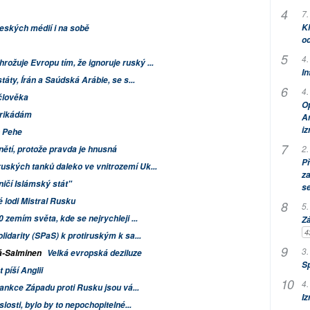
7.
Kl
českých médií i na sobě
od
4.
žuje Evropu tím, že ignoruje ruský ...
In
táty, Írán a Saúdská Arábie, se s...
4.
člověka
Op
arikádám
Am
i
o Pehe
2.
ětí, protože pravda je hnusná
P
ských tanků daleko ve vnitrozemí Uk...
za
ničí Islámský stát"
s
 lodi Mistral Rusku
5.
 zemím světa, kde se nejrychleji ...
Zá
4
idarity (SPaS) k protiruským k sa...
3.
á-Salminen
Velká evropská deziluze
S
píší Anglii
4.
sankce Západu proti Rusku jsou vá...
Iz
losti, bylo by to nepochopitelné...