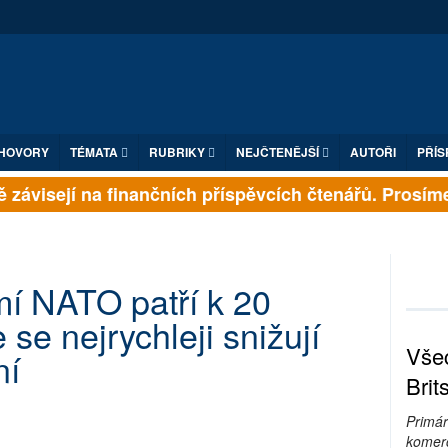
HOVORY
TÉMATA
RUBRIKY
NEJČTENĚJŠÍ
AUTOŘI
PŘÍS
 závisejí na finančních příspěvcích čtenářů. Prosíme, 
í NATO patří k 20
se nejrychleji snižují
Všec
ní
Brit
Primár
komerc