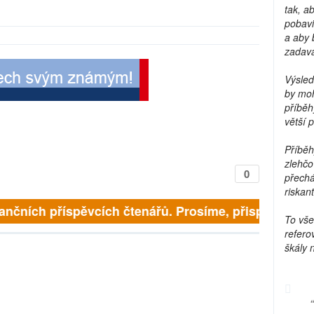
tak, a
pobavi
a aby 
zadava
Výsled
by moh
příběh
větší 
Příběh
zlehčo
0
přechá
riskant
ančních příspěvcích čtenářů. Prosíme, přispějte. ➥
To vše
refero
škály 