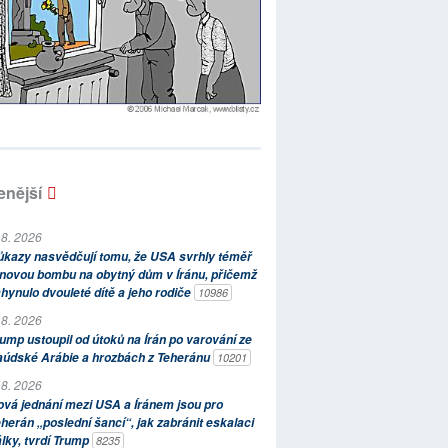
enější
 8. 2026
kazy nasvědčují tomu, že USA svrhly téměř
novou bombu na obytný dům v Íránu, přičemž
hynulo dvouleté dítě a jeho rodiče
10986
 8. 2026
ump ustoupil od útoků na Írán po varování ze
aúdské Arábie a hrozbách z Teheránu
10201
 8. 2026
vá jednání mezi USA a Íránem jsou pro
herán „poslední šancí“, jak zabránit eskalaci
lky, tvrdí Trump
8235