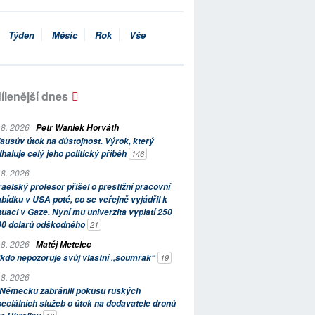
Týden
Měsíc
Rok
Vše
ílenější dnes
 8. 2026
Petr Waniek Horváth
ausův útok na důstojnost. Výrok, který
haluje celý jeho politický příběh
146
 8. 2026
raelský profesor přišel o prestižní pracovní
bídku v USA poté, co se veřejně vyjádřil k
tuaci v Gaze. Nyní mu univerzita vyplatí 250
00 dolarů odškodného
21
 8. 2026
Matěj Metelec
kdo nepozoruje svůj vlastní „soumrak“
19
 8. 2026
 Německu zabránili pokusu ruských
eciálních služeb o útok na dodavatele dronů