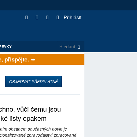
Přihlásit
PĚVKY
přispějte. ➥
OBJEDNAT PŘEDPLATNÉ
hno, vůči čemu jsou
ské listy opakem
ním obsahem současných novin je
ionalizované zpravodajství zpracované