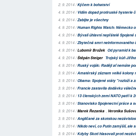
2. 9. 2014 /
Kýčem k bohatství
4. 9. 2014 /
Vidím dopad protiruské hysterie 
4. 9. 2014 /
Zabijte je všechny
4. 9. 2014 /
Human Rights Watch: Německo ohro
4. 9. 2014 /
Bývalí úhlavní nepřátelé Spojené s
4. 9. 2014 /
Zbytečná smrt neinformovaného 
4. 9. 2014 /
Lubomír Brožek
Od pyramid k b
4. 9. 2014 /
Štěpán Steiger
Trojský kůň Jiříh
4. 9. 2014 /
Ruský voják: Raději ať nemáte pon
3. 9. 2014 /
Amatérský záznam velké kolony ru
3. 9. 2014 /
Obama: Spojené státy "rozloží a z
3. 9. 2014 /
Francie zastavila dodávku válečné
3. 9. 2014 /
13 členských zemí NATO patří k 20
3. 9. 2014 /
Stanovisko Spojenectví práce a sol
3. 9. 2014 /
,
Marek Řezanka
Veronika Sušov
3. 9. 2014 /
Angličané za skotskou nezávislost 
3. 9. 2014 /
Nikdo neví, co Putin zamýšlí, ale 
3. 9. 2014 /
Kdyby Skoti hlasovali proti nezávis