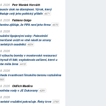
 8. 2026
Petr Waniek Horváth
ausův útok na důstojnost. Výrok, který
haluje celý jeho politický příběh
4671
 8. 2026
Fabiano Golgo
fantino zjišťuje, že FIFA není jeho firma
4670
 8. 2026
uštěni Spojenými státy: Palestinští
eričané uvízli ve vlně násilí ze strany
zraelských osadníků
4654
 8. 2026
ři výbuchu bomby v moskevské restauraci
hynuli tři lidé; explodovalo zařízení, které u
ebe měla žena
4418
 8. 2026
hada trvanlivosti římského betonu rozluštěna
393
 8. 2026
Oldřich Maděra
potřeba vody v JE Dukovany
4291
 8. 2026
raelské vraždění pokračuje. Řeky krve
3765