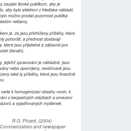
by zaujalo široké publikum, aby je
lo, aby bylo efektivní z hlediska nákladů
bylo možno prodat pozornost publika
telům reklamy.
kem je, že jsou přehlíženy příběhy, které
ly pohoršit, a přednost dostávají
y, které jsou přijatelné a zábavné pro
počet čtenářů.
y, jejichž zpracování je nákladné, jsou
vány nebo opomíjeny, nevšímavě jsou
zeny také ty příběhy, které jsou finančně
ní.
 vede k homogenizaci obsahu novin, k
vání o bezpečných otázkách a omezení
názorů a vyjadřovaných myšlenek.
R.G. Picard, (2004)
“Commercialism and newspaper