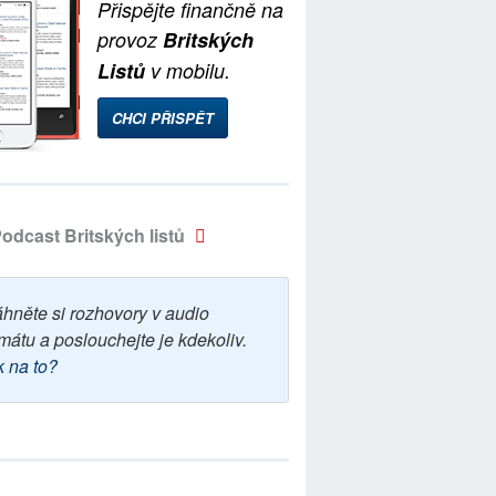
Přispějte finančně na
provoz
Britských
Listů
v mobilu.
CHCI PŘISPĚT
odcast Britských listů
áhněte si rozhovory v audio
mátu a poslouchejte je kdekoliv.
k na to?