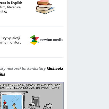
icky nekorektní karikatury
Michaela
áka