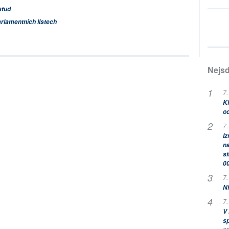
stud
arlamentních listech
Nejsd
7.
Kl
od
7.
Iz
na
si
0
7.
Ni
7.
V
sp