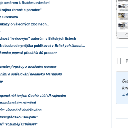
uje směrem k Rudému náměstí
rajinu zbraně a poradce"
e Strelkova
důkazy o válečných zločinech...
e
dnost "levicovým" autorům v Britských listech
Nebudu od nynějška publikovat v
Britských listech...
Skotska poprvé přesáhla 50 procent
P
řicházejí zprávy o nedělním bombar...
ními o ostřelování nedaleko Mariupolu
St
ně
for
Ja
oganci některých Čechů vůči Ukrajincům
Staroměstském náměstí
zatím víceméně dodržováno
a visegrádskou skupinu"
eří "rozumějí Orbánovi"