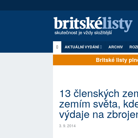
AKTUÁLNÍ VYDÁNÍ
ARCHIV
ROZ
Britské listy plně
13 členských zem
zemím světa, kde 
výdaje na zbroje
3. 9. 2014