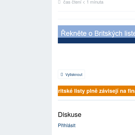
čas čtení < 1 minuta
Vytisknout
Britské listy plně závisejí na fin
Diskuse
Přihlásit