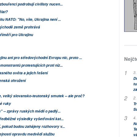
bouřenci podrobují civilisty nucen...
ělat?
u NATO: "No, víte, Ukrajina není ...
 východě země prohrává
říměří pro Ukrajinu
nu ani pro středovýchodní Evropu nic, proto ...
Nejčt
onstrantů protestujících proti níz...
3.
asného světa a jejich řešení
Dů
enská ohrožení
tu
za
e, velký slovansko-teutonský smutek -- ale proč?
2.
é ruky
Tr
S
" -- zprávy ruských médií o padlý...
4.
předběžné výsledky vyšetřování kat...
No
, pokud budou zahájeny rozhovory v...
Te
ejnosti opravdu medvědí službu
vá