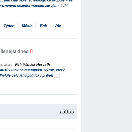
hraničí tají úzké technologické propojení se
přízněným dezinformačním zdrojem
3474
Týden
Měsíc
Rok
Vše
ílenější dnes
 8. 2026
Petr Waniek Horváth
ausův útok na důstojnost. Výrok, který
haluje celý jeho politický příběh
1
15955