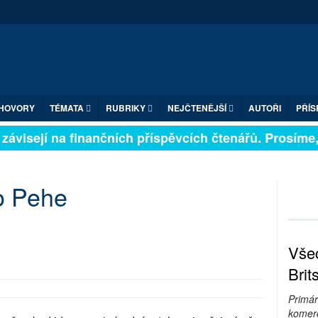
HOVORY
TÉMATA
RUBRIKY
NEJČTENĚJŠÍ
AUTOŘI
PŘÍS
ávisejí na finančních příspěvcích čtenářů. Prosíme, př
ho Pehe
Všec
Brit
Primár
komerc