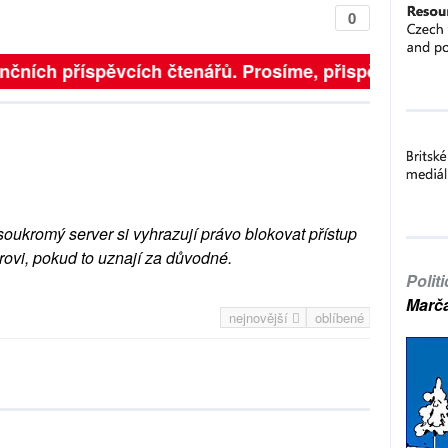
0
čních příspěvcích čtenářů. Prosíme, přispějte. ➥
soukromý server si vyhrazují právo blokovat přístup
rovi, pokud to uznají za důvodné.
Polit
Marč
nejnovější
oblíbené