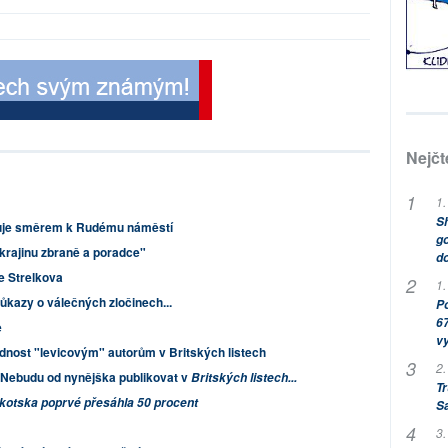
Nejčt
1.
Sh
uje směrem k Rudému náměstí
go
rajinu zbraně a poradce"
do
e Strelkova
1.
důkazy o válečných zločinech...
Po
67
e
v
dnost "levicovým" autorům v Britských listech
2.
Nebudu od nynějška publikovat v
Britských listech...
Tr
Skotska poprvé přesáhla 50 procent
S
3.