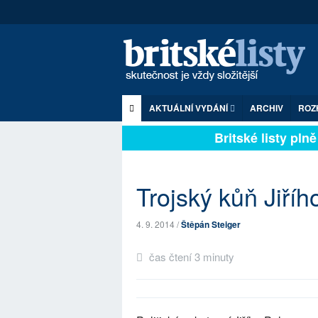
AKTUÁLNÍ VYDÁNÍ
ARCHIV
ROZ
Britské listy plně z
Trojský kůň Jiří
4. 9. 2014 /
Štěpán Steiger
čas čtení 3 minuty