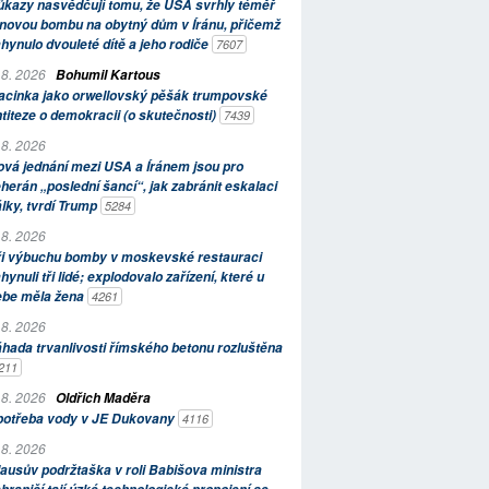
kazy nasvědčují tomu, že USA svrhly téměř
novou bombu na obytný dům v Íránu, přičemž
hynulo dvouleté dítě a jeho rodiče
7607
 8. 2026
Bohumil Kartous
acinka jako orwellovský pěšák trumpovské
titeze o demokracii (o skutečnosti)
7439
 8. 2026
vá jednání mezi USA a Íránem jsou pro
herán „poslední šancí“, jak zabránit eskalaci
lky, tvrdí Trump
5284
 8. 2026
ři výbuchu bomby v moskevské restauraci
hynuli tři lidé; explodovalo zařízení, které u
ebe měla žena
4261
 8. 2026
hada trvanlivosti římského betonu rozluštěna
211
 8. 2026
Oldřich Maděra
potřeba vody v JE Dukovany
4116
 8. 2026
ausův podržtaška v roli Babišova ministra