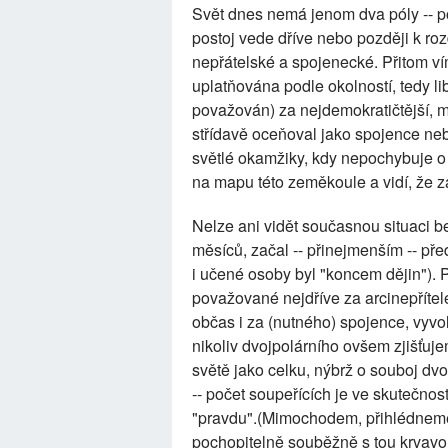
Svět dnes nemá jenom dva póly -- p
postoj vede dříve nebo později k roz
nepřátelské a spojenecké. Přitom vím
uplatňována podle okolností, tedy lib
považován) za nejdemokratičtější, m
střídavě oceňoval jako spojence nebo
světlé okamžiky, kdy nepochybuje o
na mapu této zeměkoule a vidí, že z
Nelze ani vidět současnou situaci be
měsíců, začal -- přinejmenším -- př
i učené osoby byl "koncem dějin"). 
považované nejdříve za arcinepřítele
občas i za (nutného) spojence, vyvol
nikoliv dvojpolárního ovšem zjišťuje
světě jako celku, nýbrž o souboj dv
-- počet soupeřících je ve skutečnos
"pravdu".(Mimochodem, přihlédneme-l
pochopitelně souběžně s tou krvavo