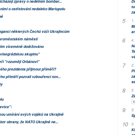
Dů
řicházejí zprávy o nedělním bombar...
tu
ními o ostřelování nedaleko Mariupolu
za
ně
1.
M
oganci některých Čechů vůči Ukrajincům
an
Staroměstském náměstí
4.
No
zatím víceméně dodržováno
Te
a visegrádskou skupinu"
vá
eří "rozumějí Orbánovi"
2.
ého prezidenta přijmout příměří?
P
za
ho příměří pozvali vzbouřenci nov...
s
ty
5.
Zá
olu
4
evice":
3.
ou umírání svých vojáků na Ukrajině
S
istr obrany, že NATO Ukrajině ne...
3.
Kl