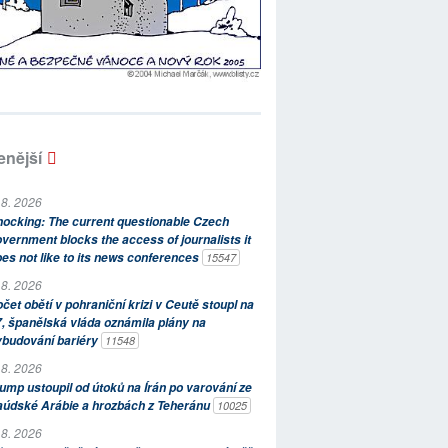
enější
 8. 2026
ocking: The current questionable Czech
vernment blocks the access of journalists it
es not like to its news conferences
15547
 8. 2026
čet obětí v pohraniční krizi v Ceutě stoupl na
, španělská vláda oznámila plány na
ybudování bariéry
11548
 8. 2026
ump ustoupil od útoků na Írán po varování ze
aúdské Arábie a hrozbách z Teheránu
10025
 8. 2026