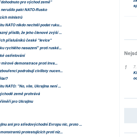
za
u "dohodnuto pro východ země"
s
 nerušilo pakt NATO-Rusko
cích ministrů
u NATO nikdo nechtěl podat ruku...
ý příslib, že jeho členové zvýší ...
ých příslušníků české "levice"
ku rychlého nasazení" proti ruské...
Nejsd
žké ostřelování
lu mírové demonstrace proti inva...
7.
bouřenci podrobují civilisty nucen...
Kl
od
ělat?
u NATO: "No, víte, Ukrajina není ...
 východě země prohrává
říměří pro Ukrajinu
nu ani pro středovýchodní Evropu nic, proto ...
onstrantů protestujících proti níz...