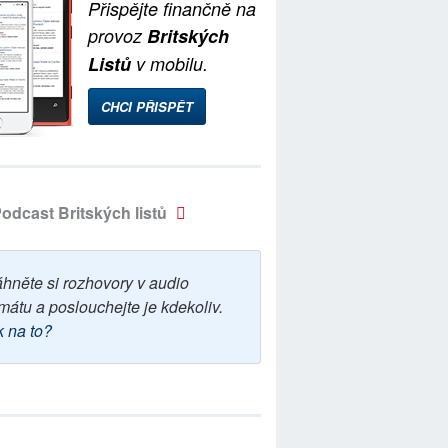
Přispějte finančně na
provoz
Britských
Listů
v mobilu.
CHCI PŘISPĚT
odcast Britských listů
áhněte si rozhovory v audio
mátu a poslouchejte je kdekoliv.
k na to?