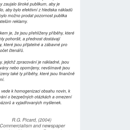
by zaujalo široké publikum, aby je
lo, aby bylo efektivní z hlediska nákladů
bylo možno prodat pozornost publika
telům reklamy.
kem je, že jsou přehlíženy příběhy, které
ly pohoršit, a přednost dostávají
y, které jsou přijatelné a zábavné pro
počet čtenářů.
y, jejichž zpracování je nákladné, jsou
vány nebo opomíjeny, nevšímavě jsou
zeny také ty příběhy, které jsou finančně
ní.
 vede k homogenizaci obsahu novin, k
vání o bezpečných otázkách a omezení
názorů a vyjadřovaných myšlenek.
R.G. Picard, (2004)
“Commercialism and newspaper