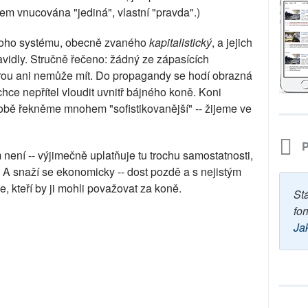
em vnucována "jediná", vlastní "pravda".)
dnoho systému, obecně zvaného
kapitalistický
, a jejich
avidly. Stručně řečeno: žádný ze zápasících
erou ani nemůže mít. Do propagandy se hodí obrazná
 chce nepřítel vloudit uvnitř bájného koně. Koni
obě řekněme mnohem "sofistikovanější" -- žijeme ve
P
ení -- výjimečně uplatňuje tu trochu samostatnosti,
A snaží se ekonomicky -- dost pozdě a s nejistým
e, kteří by ji mohli považovat za koně.
St
for
Ja