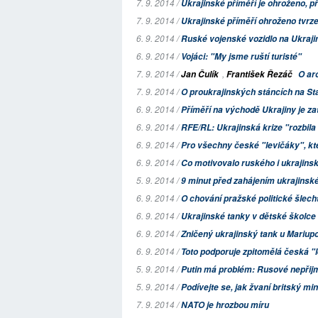
7. 9. 2014 /
Ukrajinské příměří je ohroženo, p
7. 9. 2014 /
Ukrajinské příměří ohroženo tvrze
6. 9. 2014 /
Ruské vojenské vozidlo na Ukraji
6. 9. 2014 /
Vojáci: "My jsme ruští turisté"
7. 9. 2014 /
,
Jan Čulík
František Řezáč
O ar
7. 9. 2014 /
O proukrajinských stáncích na 
6. 9. 2014 /
Příměří na východě Ukrajiny je 
6. 9. 2014 /
RFE/RL: Ukrajinská krize "rozbil
6. 9. 2014 /
Pro všechny české "levičáky", kt
6. 9. 2014 /
Co motivovalo ruského i ukrajinsk
5. 9. 2014 /
9 minut před zahájením ukrajinské
6. 9. 2014 /
O chování pražské politické šlech
6. 9. 2014 /
Ukrajinské tanky v dětské školce
6. 9. 2014 /
Zničený ukrajinský tank u Mariup
6. 9. 2014 /
Toto podporuje zpitomělá česká "l
5. 9. 2014 /
Putin má problém: Rusové nepřijm
5. 9. 2014 /
Podívejte se, jak žvaní britský min
7. 9. 2014 /
NATO je hrozbou míru