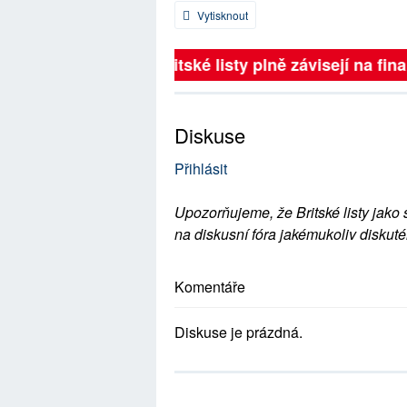
Vytisknout
Britské listy plně závisejí na finan
Diskuse
Přihlásit
Upozorňujeme, že Britské listy jako 
na diskusní fóra jakémukoliv diskuté
Komentáře
Diskuse je prázdná.