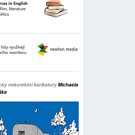
icky nekorektní karikatury
Michaela
áka