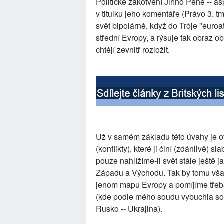
Politické zakotvení Jiřího Pehe -- a
v titulku jeho komentáře (Právo 3. t
svět bipolárně, když do Tróje "euroa
střední Evropy, a rýsuje tak obraz o
chtějí zevnitř rozložit.
Už v samém základu této úvahy je o
(konflikty), které ji činí (zdánlivě) 
pouze nahlížíme-li svět stále ještě 
Západu a Východu. Tak by tomu vša
jenom mapu Evropy a pomíjíme třeba
(kde podle mého soudu vybuchla sop
Rusko -- Ukrajina).