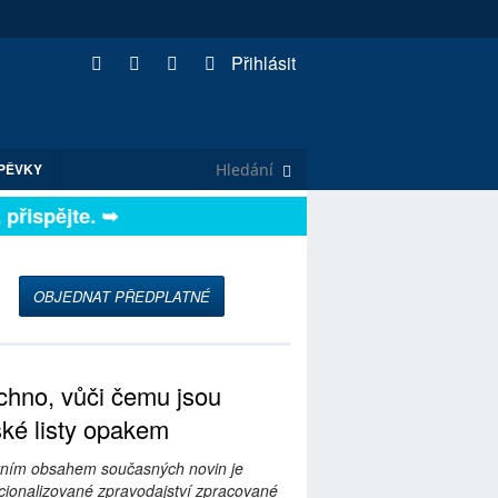
Přihlásit
PĚVKY
ispějte. ➥
OBJEDNAT PŘEDPLATNÉ
hno, vůči čemu jsou
ské listy opakem
ním obsahem současných novin je
ionalizované zpravodajství zpracované