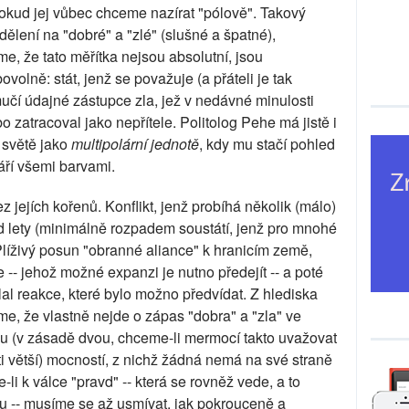
okud jej vůbec chceme nazírat "pólově". Takový
dělení na "dobré" a "zlé" (slušné a špatné),
e, že tato měřítka nejsou absolutní, jsou
ovolně: stát, jenž se považuje (a přáteli je tak
učí údajné zástupce zla, jež v nedávné minulosti
 zatracoval jako nepřítele. Politolog Pehe má jistě i
 světě jako
multipolární jednotě
, kdy mu stačí pohled
áří všemi barvami.
z jejích kořenů. Konflikt, jenž probíhá několik (málo)
ed lety (minimálně rozpadem soustátí, jenž pro mnohé
Plíživý posun "obranné aliance" k hranicím země,
 -- jehož možné expanzi je nutno předejít -- a poté
al reakce, které bylo možno předvídat. Z hlediska
me, že vlastně nejde o zápas "dobra" a "zla" ve
ou (v zásadě dvou, chceme-li mermocí takto uvažovat
ti větší) mocností, z nichž žádná nemá na své straně
i k válce "pravd" -- která se rovněž vede, a to
u -- musíme se až usmívat, jak pokrouceně a