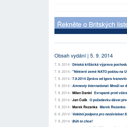
Obsah vydání | 5. 9. 2014
7. 9. 2014 /
Dětská křižácká výprava pochod
7. 9. 2014 /
"Některé země NATO pošlou na Uk
7. 9. 2014 /
7.9.2014 Zpráva od Igora Ivanovič
7. 9. 2014 /
: Množí se 
Amnesty International
7. 9. 2014 /
Milan Daniel
Evropané proti válc
7. 9. 2014 /
Jan Čulík
O požadavku dávat pře
7. 9. 2014 /
Marek Řezanka
Marek Řezanka: 
6. 9. 2014 /
Volební podpora pro nezávislost 
7. 9. 2014 /
Bůh to chce!