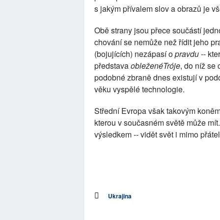
s jakým přívalem slov a obrazů je vš
Obě strany jsou přece součástí je
chování se nemůže než řídit jeho pr
(bojujících) nezápasí o
pravdu
-- kt
představa
obleženéTróje
, do níž se
podobné zbraně dnes existují v pod
věku vyspělé technologie.
Střední Evropa však takovým koněm n
kterou v současném světě může mít. 
výsledkem -- vidět svět i mimo přátel
Ukrajina