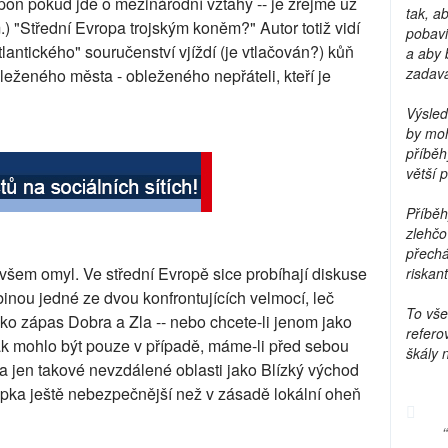
spoň pokud jde o mezinárodní vztahy -- je zřejmé už
tak, a
m.) "Střední Evropa trojským koněm?" Autor totiž vidí
pobavi
tlantického" souručenství vjíždí (je vtlačován?) kůň
a aby 
zadava
bleženého města - obleženého nepřáteli, kteří je
Výsled
by moh
příběh
větší 
Příběh
zlehčo
přechá
všem omyl. Ve střední Evropě sice probíhají diskuse
riskant
slabinou jedné ze dvou konfrontujících velmocí, leč
To vše
jako zápas Dobra a Zla -- nebo chcete-li jenom jako
refero
k mohlo být pouze v případě, máme-li před sebou
škály 
 jen takové nevzdálené oblasti jako Blízký východ
ka ještě nebezpečnější než v zásadě lokální oheň