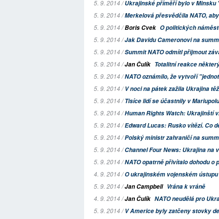
5. 9. 2014 /
Ukrajinské příměří bylo v Minsk
5. 9. 2014 /
Merkelová přesvědčila NATO, aby
5. 9. 2014 /
Boris Cvek
O politických náměst
5. 9. 2014 /
Jak Davidu Cameronovi na summit
5. 9. 2014 /
Summit NATO odmítl přijmout závazn
5. 9. 2014 /
Jan Čulík
Totalitní reakce někter
5. 9. 2014 /
NATO oznámilo, že vytvoří "jednot
5. 9. 2014 /
V noci na pátek zažila Ukrajina tě
5. 9. 2014 /
Tisíce lidí se účastnily v Mariupo
5. 9. 2014 /
Human Rights Watch: Ukrajinští vz
5. 9. 2014 /
Edward Lucas: Rusko vítězí. Co d
5. 9. 2014 /
Polský ministr zahraničí na summit
5. 9. 2014 /
Channel Four News: Ukrajina na
5. 9. 2014 /
NATO opatrně přivítalo dohodu o p
4. 9. 2014 /
O ukrajinském vojenském ústupu
5. 9. 2014 /
Jan Campbell
Vrána k vráně
4. 9. 2014 /
Jan Čulík
NATO neudělá pro Ukraji
5. 9. 2014 /
V Americe byly zatčeny stovky dem