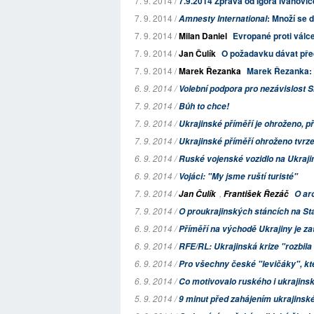
7. 9. 2014 /
7.9.2014 Zpráva od Igora Ivanovič
7. 9. 2014 /
: Množí se 
Amnesty International
7. 9. 2014 /
Milan Daniel
Evropané proti válc
7. 9. 2014 /
Jan Čulík
O požadavku dávat pře
7. 9. 2014 /
Marek Řezanka
Marek Řezanka: 
6. 9. 2014 /
Volební podpora pro nezávislost 
7. 9. 2014 /
Bůh to chce!
7. 9. 2014 /
Ukrajinské příměří je ohroženo, p
7. 9. 2014 /
Ukrajinské příměří ohroženo tvrze
6. 9. 2014 /
Ruské vojenské vozidlo na Ukraji
6. 9. 2014 /
Vojáci: "My jsme ruští turisté"
7. 9. 2014 /
,
Jan Čulík
František Řezáč
O ar
7. 9. 2014 /
O proukrajinských stáncích na 
6. 9. 2014 /
Příměří na východě Ukrajiny je 
6. 9. 2014 /
RFE/RL: Ukrajinská krize "rozbil
6. 9. 2014 /
Pro všechny české "levičáky", kt
6. 9. 2014 /
Co motivovalo ruského i ukrajinsk
5. 9. 2014 /
9 minut před zahájením ukrajinské