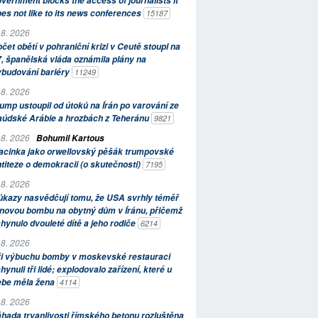
vernment blocks the access of journalists it
es not like to its news conferences
15187
 8. 2026
čet obětí v pohraniční krizi v Ceutě stoupl na
, španělská vláda oznámila plány na
ybudování bariéry
11249
 8. 2026
ump ustoupil od útoků na Írán po varování ze
aúdské Arábie a hrozbách z Teheránu
9821
 8. 2026
Bohumil Kartous
acinka jako orwellovský pěšák trumpovské
titeze o demokracii (o skutečnosti)
7195
 8. 2026
kazy nasvědčují tomu, že USA svrhly téměř
novou bombu na obytný dům v Íránu, přičemž
hynulo dvouleté dítě a jeho rodiče
6214
 8. 2026
ři výbuchu bomby v moskevské restauraci
hynuli tři lidé; explodovalo zařízení, které u
ebe měla žena
4114
 8. 2026
hada trvanlivosti římského betonu rozluštěna