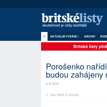
AKTUÁLNÍ VYDÁNÍ
ARCHIV
ROZ
Britské listy plně 
Porošenko nařídí
budou zahájeny 
4. 9. 2014
čas čtení 2 minuty