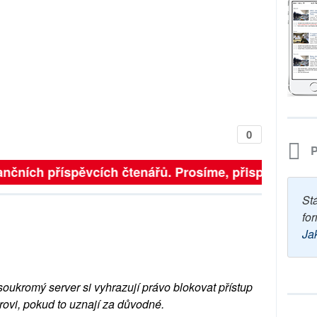
0
P
nčních příspěvcích čtenářů. Prosíme, přispějte. ➥
St
for
Ja
soukromý server si vyhrazují právo blokovat přístup
rovi, pokud to uznají za důvodné.