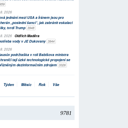
959
 8. 2026
vá jednání mezi USA a Íránem jsou pro
herán „poslední šancí“, jak zabránit eskalaci
lky, tvrdí Trump
3948
 8. 2026
Oldřich Maděra
potřeba vody v JE Dukovany
3944
 8. 2026
ausův podržtaška v roli Babišova ministra
hraničí tají úzké technologické propojení se
přízněným dezinformačním zdrojem
3326
Týden
Měsíc
Rok
Vše
9781