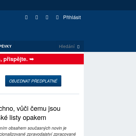
Přihlásit
PĚVKY
řispějte. ➥
OBJEDNAT PŘEDPLATNÉ
hno, vůči čemu jsou
ské listy opakem
ním obsahem současných novin je
ionalizované zpravodajství zpracované