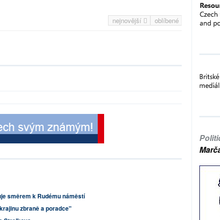
nejnovější
oblíbené
Polit
Marč
uje směrem k Rudému náměstí
rajinu zbraně a poradce"