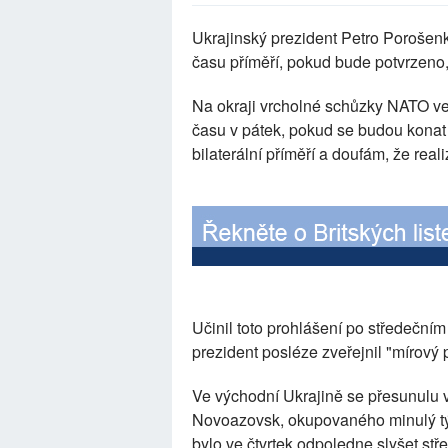
Ukrajinský prezident Petro Porošenk
času příměří, pokud bude potvrzeno
Na okraji vrcholné schůzky NATO ve
času v pátek, pokud se budou konat
bilaterální příměří a doufám, že rea
Učinil toto prohlášení po středeční
prezident posléze zveřejnil "mírový
Ve východní Ukrajině se přesunulu
Novoazovsk, okupovaného minulý týd
bylo ve čtvrtek odpoledne slyšet stře