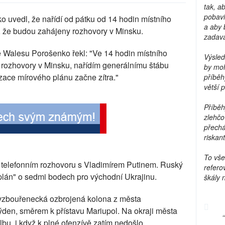
tak, a
pobavi
o uvedl, že nařídí od pátku od 14 hodin místního
a aby 
, že budou zahájeny rozhovory v Minsku.
zadava
 Walesu Porošenko řekl: "Ve 14 hodin místního
Výsled
 rozhovory v Minsku, nařídím generálnímu štábu
by moh
lizace mírového plánu začne zítra."
příběh
větší 
Příběh
zlehčo
přechá
riskant
To vše
m telefonním rozhovoru s Vladimírem Putinem. Ruský
refero
 plán" o sedmi bodech pro východní Ukrajinu.
škály 
 vzbouřenecká ozbrojená kolona z města
en, směrem k přístavu Mariupol. Na okraji města
lbu, i když k plné ofenzívě zatím nedošlo.