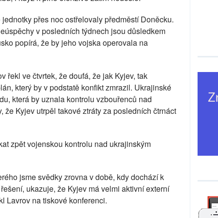
ké jednotky přes noc ostřelovaly předměstí Doněcku.
 neúspěchy v posledních týdnech jsou důsledkem
sko popírá, že by jeho vojska operovala na
 řekl ve čtvrtek, že doufá, že jak Kyjev, tak
án, který by v podstatě konfikt zmrazil. Ukrajinské
du, která by uznala kontrolu vzbouřenců nad
že Kyjev utrpěl takové ztráty za posledních čtrnáct
kat zpět vojenskou kontrolu nad ukrajinským
kterého jsme svědky zrovna v době, kdy dochází k
é řešení, ukazuje, že Kyjev má velmi aktivní externí
l Lavrov na tiskové konferenci.