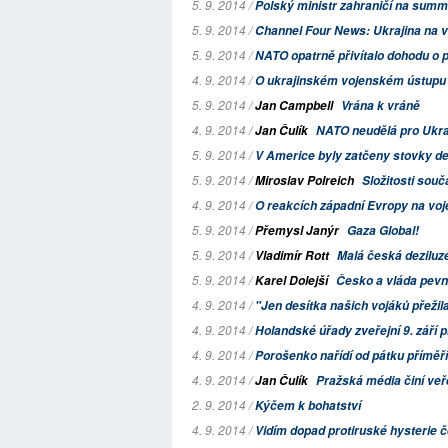
5. 9. 2014 /
Polský ministr zahraničí na summit
5. 9. 2014 /
Channel Four News: Ukrajina na
5. 9. 2014 /
NATO opatrně přivítalo dohodu o p
4. 9. 2014 /
O ukrajinském vojenském ústupu
5. 9. 2014 /
Jan Campbell
Vrána k vráně
4. 9. 2014 /
Jan Čulík
NATO neudělá pro Ukraji
5. 9. 2014 /
V Americe byly zatčeny stovky dem
5. 9. 2014 /
Miroslav Polreich
Složitosti souč
4. 9. 2014 /
O reakcích západní Evropy na voj
5. 9. 2014 /
Přemysl Janýr
Gaza Global!
5. 9. 2014 /
Vladimír Rott
Malá česká deziluz
5. 9. 2014 /
Karel Dolejší
Česko a vláda pevn
4. 9. 2014 /
"Jen desítka našich vojáků přežila
4. 9. 2014 /
Holandské úřady zveřejní 9. září 
4. 9. 2014 /
Porošenko nařídí od pátku příměří
4. 9. 2014 /
Jan Čulík
Pražská média činí veř
2. 9. 2014 /
Kýčem k bohatství
4. 9. 2014 /
Vidím dopad protiruské hysterie 