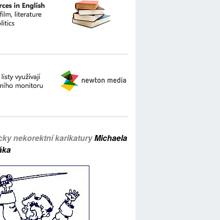
icky nekorektní karikatury
Michaela
áka