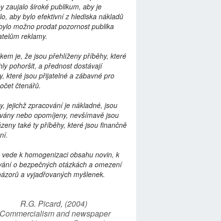
by zaujalo široké publikum, aby je
lo, aby bylo efektivní z hlediska nákladů
bylo možno prodat pozornost publika
telům reklamy.
kem je, že jsou přehlíženy příběhy, které
ly pohoršit, a přednost dostávají
y, které jsou přijatelné a zábavné pro
počet čtenářů.
y, jejichž zpracování je nákladné, jsou
vány nebo opomíjeny, nevšímavě jsou
zeny také ty příběhy, které jsou finančně
ní.
 vede k homogenizaci obsahu novin, k
vání o bezpečných otázkách a omezení
názorů a vyjadřovaných myšlenek.
R.G. Picard, (2004)
“Commercialism and newspaper