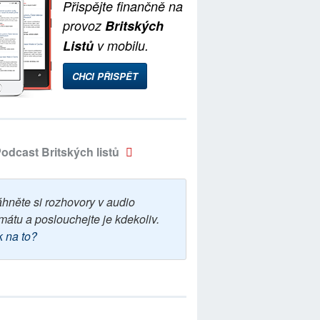
Přispějte finančně na
provoz
Britských
Listů
v mobilu.
CHCI PŘISPĚT
odcast Britských listů
áhněte si rozhovory v audio
mátu a poslouchejte je kdekoliv.
k na to?