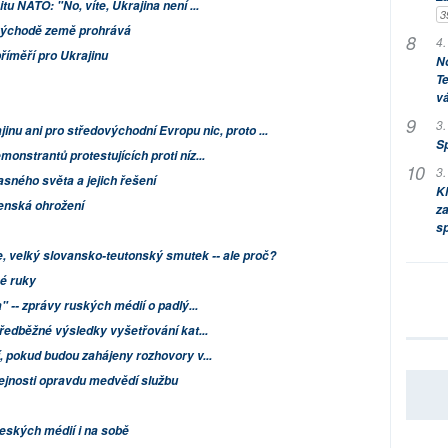
u NATO: "No, víte, Ukrajina není ...
3
 východě země prohrává
4.
říměří pro Ukrajinu
No
Te
vá
3.
nu ani pro středovýchodní Evropu nic, proto ...
S
onstrantů protestujících proti níz...
3.
asného světa a jejich řešení
Kl
enská ohrožení
za
s
e, velký slovansko-teutonský smutek -- ale proč?
é ruky
" -- zprávy ruských médií o padlý...
předběžné výsledky vyšetřování kat...
, pokud budou zahájeny rozhovory v...
ejnosti opravdu medvědí službu
českých médií i na sobě