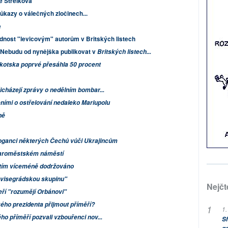
e Strelkova
důkazy o válečných zločinech...
e
dnost "levicovým" autorům v Britských listech
Nebudu od nynějška publikovat v
Britských listech...
Skotska poprvé přesáhla 50 procent
řicházejí zprávy o nedělním bombar...
ními o ostřelování nedaleko Mariupolu
ně
oganci některých Čechů vůči Ukrajincům
Staroměstském náměstí
zatím víceméně dodržováno
a visegrádskou skupinu"
Nejčt
eří "rozumějí Orbánovi"
ého prezidenta přijmout příměří?
1.
ho příměří pozvali vzbouřenci nov...
Sh