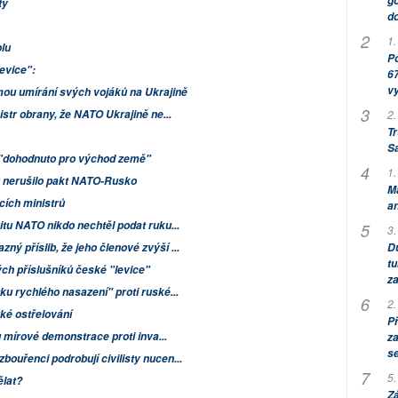
go
ty
do
1.
olu
Po
evice":
67
v
ou umírání svých vojáků na Ukrajině
istr obrany, že NATO Ukrajině ne...
2.
Tr
S
u "dohodnuto pro východ země"
1.
 nerušilo pakt NATO-Rusko
M
cích ministrů
an
u NATO nikdo nechtěl podat ruku...
3.
ý příslib, že jeho členové zvýší ...
Dů
tu
ých příslušníků české "levice"
za
ku rychlého nasazení" proti ruské...
2.
žké ostřelování
P
lu mírové demonstrace proti inva...
za
s
bouřenci podrobují civilisty nucen...
5.
ělat?
Zá