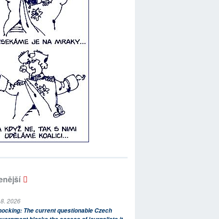
enější
 8. 2026
ocking: The current questionable Czech