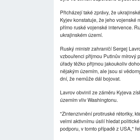
Přicházejí také zprávy, že ukrajins
Kyjev konstatuje, že jeho vojenské
přímo ruské vojenské intervence. Ru
ukrajinském území.
Ruský ministr zahraničí Sergej Lavrov
vzbouřenci přijmou Putinův mírový pl
úřady těžko přijmou jakoukoliv doho
nějakým územím, ale jsou si vědomy, 
dní, že nemůže dál bojovat.
Lavrov obvinil ze záměru Kyjeva zís
územím vliv Washingtonu.
"Zintenzivnění protiruské rétoriky, 
velmi aktivnímu úsilí hledat politick
podporu, v tomto případě z USA," řek