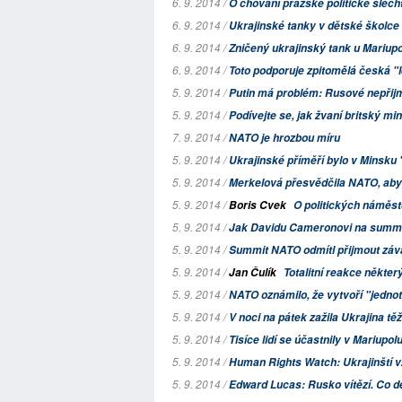
6. 9. 2014 /
O chování pražské politické šlech
6. 9. 2014 /
Ukrajinské tanky v dětské školce
6. 9. 2014 /
Zničený ukrajinský tank u Mariup
6. 9. 2014 /
Toto podporuje zpitomělá česká "l
5. 9. 2014 /
Putin má problém: Rusové nepřijm
5. 9. 2014 /
Podívejte se, jak žvaní britský min
7. 9. 2014 /
NATO je hrozbou míru
5. 9. 2014 /
Ukrajinské příměří bylo v Minsk
5. 9. 2014 /
Merkelová přesvědčila NATO, aby
5. 9. 2014 /
Boris Cvek
O politických náměst
5. 9. 2014 /
Jak Davidu Cameronovi na summit
5. 9. 2014 /
Summit NATO odmítl přijmout závazn
5. 9. 2014 /
Jan Čulík
Totalitní reakce někter
5. 9. 2014 /
NATO oznámilo, že vytvoří "jednot
5. 9. 2014 /
V noci na pátek zažila Ukrajina tě
5. 9. 2014 /
Tisíce lidí se účastnily v Mariupo
5. 9. 2014 /
Human Rights Watch: Ukrajinští vz
5. 9. 2014 /
Edward Lucas: Rusko vítězí. Co d