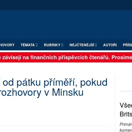
HOVORY
TÉMATA
RUBRIKY
NEJČTENĚJŠÍ
AUTOŘI
PŘÍS
závisejí na finančních příspěvcích čtenářů. Prosíme, p
 od pátku příměří, pokud
rozhovory v Minsku
Všec
Brit
Primár
komerc