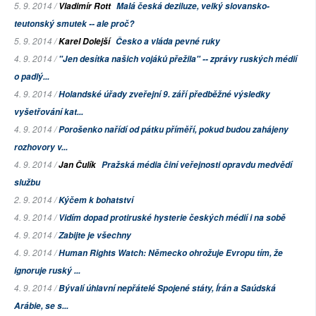
5. 9. 2014 /
Vladimír Rott
Malá česká deziluze, velký slovansko-
teutonský smutek -- ale proč?
5. 9. 2014 /
Karel Dolejší
Česko a vláda pevné ruky
4. 9. 2014 /
"Jen desítka našich vojáků přežila" -- zprávy ruských médií
o padlý...
4. 9. 2014 /
Holandské úřady zveřejní 9. září předběžné výsledky
vyšetřování kat...
4. 9. 2014 /
Porošenko nařídí od pátku příměří, pokud budou zahájeny
rozhovory v...
4. 9. 2014 /
Jan Čulík
Pražská média činí veřejnosti opravdu medvědí
službu
2. 9. 2014 /
Kýčem k bohatství
4. 9. 2014 /
Vidím dopad protiruské hysterie českých médií i na sobě
4. 9. 2014 /
Zabijte je všechny
4. 9. 2014 /
Human Rights Watch: Německo ohrožuje Evropu tím, že
ignoruje ruský ...
4. 9. 2014 /
Bývalí úhlavní nepřátelé Spojené státy, Írán a Saúdská
Arábie, se s...