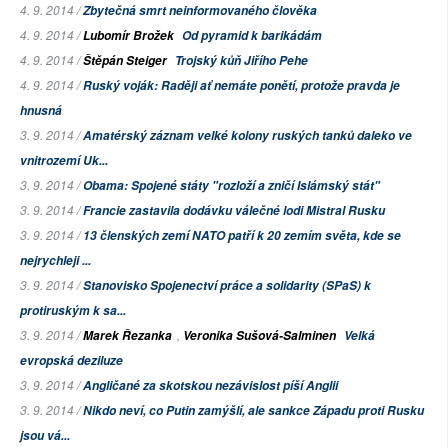
4. 9. 2014 /
Zbytečná smrt neinformovaného člověka
4. 9. 2014 /
Lubomír Brožek
Od pyramid k barikádám
4. 9. 2014 /
Štěpán Steiger
Trojský kůň Jiřího Pehe
4. 9. 2014 /
Ruský voják: Raději ať nemáte ponětí, protože pravda je
hnusná
3. 9. 2014 /
Amatérský záznam velké kolony ruských tanků daleko ve
vnitrozemí Uk...
3. 9. 2014 /
Obama: Spojené státy "rozloží a zničí Islámský stát"
3. 9. 2014 /
Francie zastavila dodávku válečné lodi Mistral Rusku
3. 9. 2014 /
13 členských zemí NATO patří k 20 zemím světa, kde se
nejrychleji ...
3. 9. 2014 /
Stanovisko Spojenectví práce a solidarity (SPaS) k
protiruským k sa...
3. 9. 2014 /
,
Marek Řezanka
Veronika Sušová-Salminen
Velká
evropská deziluze
3. 9. 2014 /
Angličané za skotskou nezávislost píší Anglii
3. 9. 2014 /
Nikdo neví, co Putin zamýšlí, ale sankce Západu proti Rusku
jsou vá...