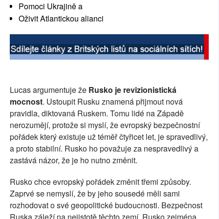
Pomoci Ukrajině a
Oživit Atlantickou alianci
Lucas argumentuje že
Rusko je revizionistická
mocnost
. Ustoupit Rusku znamená přijmout nová
pravidla, diktovaná Ruskem. Tomu lidé na Západě
nerozumějí, protože si myslí, že evropský bezpečnostní
pořádek který existuje už téměř čtyřicet let, je spravedlivý,
a proto stabilní. Rusko ho považuje za nespravedlivý a
zastává názor, že je ho nutno změnit.
Rusko chce evropský pořádek změnit třemi způsoby.
Zaprvé se nemyslí, že by jeho sousedé měli sami
rozhodovat o své geopolitické budoucnosti. Bezpečnost
Ruska záleží na nejistotě těchto zemí. Rusko zejména