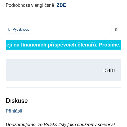
Podrobnosti v angličtině
ZDE
0
Vytisknout
isejí na finančních příspěvcích čtenářů. Prosíme, při
15481
Diskuse
Přihlásit
Upozorňujeme, že Britské listy jako soukromý server si