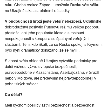
ruku. Chabá reakce Západu umožnila Rusku vést válku
na Ukrajině s katastrofálními důsledky.
V budoucnosti hrozí ještě větší nebezpečí.
Ukrajinské
dobrodružství poskytlo Putinovu režimu velkou podporu,
přestože loni jeho popularita klesala s rostoucí
nespokojeností s korupcí a se špatnými veřejnými
službami. Těm, kdo říkali, že se Rusko spokojí s Krymem,
bylo nyní dramaticky dokázáno, že se mýlili.
Slabost světa ohledně Ukrajiny vytvořila podmínky pro
další vážnou výzvu evropské bezpečnosti,
pravděpodobně v Kazachstánu, Azerbajdžánu, v Gruzii
nebo v Moldově, ale především nejpravděpodobněji v
pobaltských státech.
Co dělat?
Měli bychom posílit vlastní bezpečnost a bezpečnost