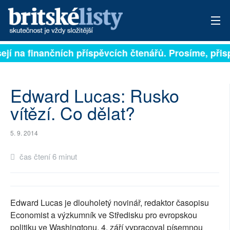
ejí na finančních příspěvcích čtenářů. Prosíme, přispě
PŘIHLÁSIT
AKTUÁLNÍ VYDÁNÍ
Edward Lucas: Rusko
ARCHIV
vítězí. Co dělat?
ROZHOVORY
5. 9. 2014
TÉMATA
čas čtení 6 minut
NEJČTENĚJŠÍ ZA 7 DNÍ
AUTOŘI
Edward Lucas je dlouholetý novinář, redaktor časopisu
Economist a výzkumník ve Středisku pro evropskou
PŘÍSPĚVKY NA PROVOZ
politiku ve Washingtonu. 4. září vypracoval písemnou