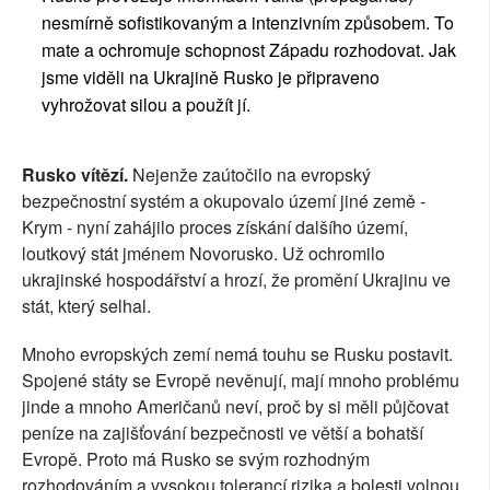
nesmírně sofistikovaným a intenzivním způsobem. To
mate a ochromuje schopnost Západu rozhodovat. Jak
jsme viděli na Ukrajině Rusko je připraveno
vyhrožovat silou a použít jí.
Rusko vítězí.
Nejenže zaútočilo na evropský
bezpečnostní systém a okupovalo území jiné země -
Krym - nyní zahájilo proces získání dalšího území,
loutkový stát jménem Novorusko. Už ochromilo
ukrajinské hospodářství a hrozí, že promění Ukrajinu ve
stát, který selhal.
Mnoho evropských zemí nemá touhu se Rusku postavit.
Spojené státy se Evropě nevěnují, mají mnoho problému
jinde a mnoho Američanů neví, proč by si měli půjčovat
peníze na zajišťování bezpečnosti ve větší a bohatší
Evropě. Proto má Rusko se svým rozhodným
rozhodováním a vysokou tolerancí rizika a bolesti volnou