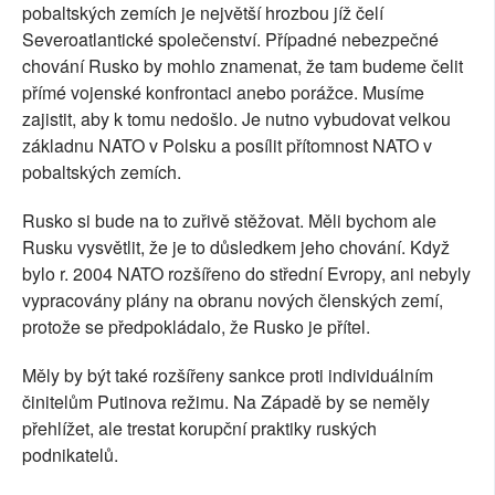
pobaltských zemích je největší hrozbou jíž čelí
Severoatlantické společenství. Případné nebezpečné
chování Rusko by mohlo znamenat, že tam budeme čelit
přímé vojenské konfrontaci anebo porážce. Musíme
zajistit, aby k tomu nedošlo. Je nutno vybudovat velkou
základnu NATO v Polsku a posílit přítomnost NATO v
pobaltských zemích.
Rusko si bude na to zuřivě stěžovat. Měli bychom ale
Rusku vysvětlit, že je to důsledkem jeho chování. Když
bylo r. 2004 NATO rozšířeno do střední Evropy, ani nebyly
vypracovány plány na obranu nových členských zemí,
protože se předpokládalo, že Rusko je přítel.
Měly by být také rozšířeny sankce proti individuálním
činitelům Putinova režimu. Na Západě by se neměly
přehlížet, ale trestat korupční praktiky ruských
podnikatelů.