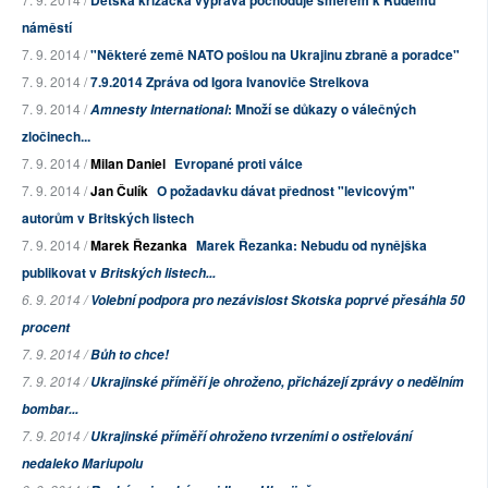
Dětská křižácká výprava pochoduje směrem k Rudému
náměstí
7. 9. 2014 /
"Některé země NATO pošlou na Ukrajinu zbraně a poradce"
7. 9. 2014 /
7.9.2014 Zpráva od Igora Ivanoviče Strelkova
7. 9. 2014 /
: Množí se důkazy o válečných
Amnesty International
zločinech...
7. 9. 2014 /
Milan Daniel
Evropané proti válce
7. 9. 2014 /
Jan Čulík
O požadavku dávat přednost "levicovým"
autorům v Britských listech
7. 9. 2014 /
Marek Řezanka
Marek Řezanka: Nebudu od nynějška
publikovat v
Britských listech...
6. 9. 2014 /
Volební podpora pro nezávislost Skotska poprvé přesáhla 50
procent
7. 9. 2014 /
Bůh to chce!
7. 9. 2014 /
Ukrajinské příměří je ohroženo, přicházejí zprávy o nedělním
bombar...
7. 9. 2014 /
Ukrajinské příměří ohroženo tvrzeními o ostřelování
nedaleko Mariupolu