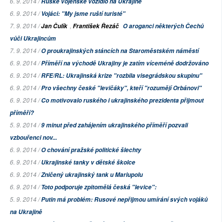
6. 9. 2014 /
Ruské vojenské vozidlo na Ukrajině
6. 9. 2014 /
Vojáci: "My jsme ruští turisté"
7. 9. 2014 /
,
Jan Čulík
František Řezáč
O aroganci některých Čechů
vůči Ukrajincům
7. 9. 2014 /
O proukrajinských stáncích na Staroměstském náměstí
6. 9. 2014 /
Příměří na východě Ukrajiny je zatím víceméně dodržováno
6. 9. 2014 /
RFE/RL: Ukrajinská krize "rozbila visegrádskou skupinu"
6. 9. 2014 /
Pro všechny české "levičáky", kteří "rozumějí Orbánovi"
6. 9. 2014 /
Co motivovalo ruského i ukrajinského prezidenta přijmout
příměří?
5. 9. 2014 /
9 minut před zahájením ukrajinského příměří pozvali
vzbouřenci nov...
6. 9. 2014 /
O chování pražské politické šlechty
6. 9. 2014 /
Ukrajinské tanky v dětské školce
6. 9. 2014 /
Zničený ukrajinský tank u Mariupolu
6. 9. 2014 /
Toto podporuje zpitomělá česká "levice":
5. 9. 2014 /
Putin má problém: Rusové nepřijmou umírání svých vojáků
na Ukrajině