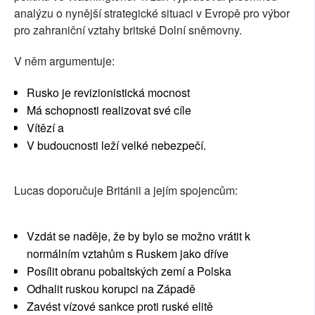
analýzu o nynější strategické situaci v Evropě pro výbor
SOCIÁLNÍ SÍTĚ
pro zahraniční vztahy britské Dolní sněmovny.
RUBRIKY
V něm argumentuje:
PLNÁ VERZE STRÁNEK
Rusko je revizionistická mocnost
Má schopnosti realizovat své cíle
Vítězí a
V budoucnosti leží velké nebezpečí.
Lucas doporučuje Británii a jejím spojencům:
Vzdát se naděje, že by bylo se možno vrátit k
normálním vztahům s Ruskem jako dříve
Posílit obranu pobaltských zemí a Polska
Odhalit ruskou korupci na Západě
Zavést vízové sankce proti ruské elitě