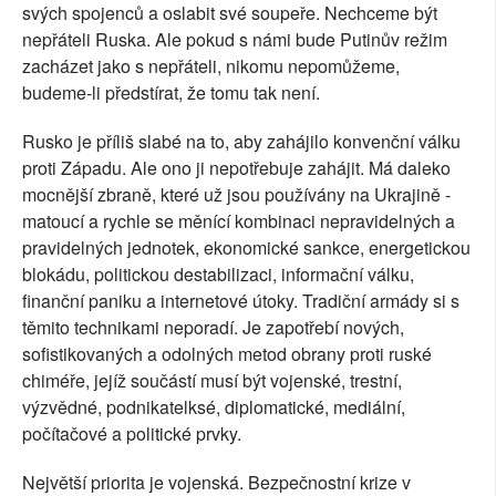
svých spojenců a oslabit své soupeře. Nechceme být
nepřáteli Ruska. Ale pokud s námi bude Putinův režim
zacházet jako s nepřáteli, nikomu nepomůžeme,
budeme-li předstírat, že tomu tak není.
Rusko je příliš slabé na to, aby zahájilo konvenční válku
proti Západu. Ale ono ji nepotřebuje zahájit. Má daleko
mocnější zbraně, které už jsou používány na Ukrajině -
matoucí a rychle se měnící kombinaci nepravidelných a
pravidelných jednotek, ekonomické sankce, energetickou
blokádu, politickou destabilizaci, informační válku,
finanční paniku a internetové útoky. Tradiční armády si s
těmito technikami neporadí. Je zapotřebí nových,
sofistikovaných a odolných metod obrany proti ruské
chiméře, jejíž součástí musí být vojenské, trestní,
výzvědné, podnikatelksé, diplomatické, mediální,
počítačové a politické prvky.
Největší priorita je vojenská. Bezpečnostní krize v