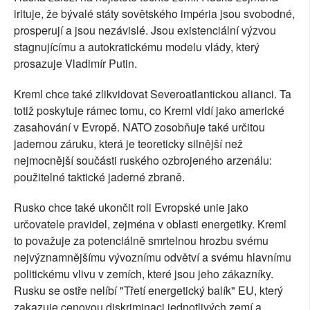
irituje, že bývalé státy sovětského impéria jsou svobodné,
prosperují a jsou nezávislé. Jsou existenciální výzvou
stagnujícímu a autokratickému modelu vlády, který
prosazuje Vladimír Putin.
Kreml chce také zlikvidovat Severoatlantickou alianci. Ta
totiž poskytuje rámec tomu, co Kreml vidí jako americké
zasahování v Evropě. NATO zosobňuje také určitou
jadernou záruku, která je teoreticky silnější než
nejmocnější součásti ruského ozbrojeného arzenálu:
použitelné taktické jaderné zbraně.
Rusko chce také ukončit roli Evropské unie jako
určovatele pravidel, zejména v oblasti energetiky. Kreml
to považuje za potenciálně smrtelnou hrozbu svému
nejvýznamnějšímu vývoznímu odvětví a svému hlavnímu
politickému vlivu v zemích, které jsou jeho zákazníky.
Rusku se ostře nelíbí "Třetí energetický balík" EU, který
zakazuje cenovou diskriminaci jednotlivých zemí a