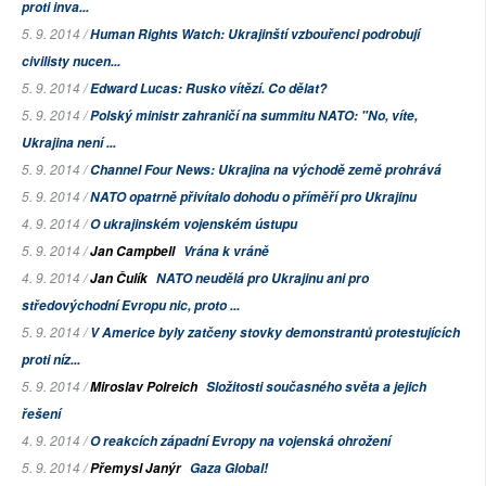
proti inva...
5. 9. 2014 /
Human Rights Watch: Ukrajinští vzbouřenci podrobují
civilisty nucen...
5. 9. 2014 /
Edward Lucas: Rusko vítězí. Co dělat?
5. 9. 2014 /
Polský ministr zahraničí na summitu NATO: "No, víte,
Ukrajina není ...
5. 9. 2014 /
Channel Four News: Ukrajina na východě země prohrává
5. 9. 2014 /
NATO opatrně přivítalo dohodu o příměří pro Ukrajinu
4. 9. 2014 /
O ukrajinském vojenském ústupu
5. 9. 2014 /
Jan Campbell
Vrána k vráně
4. 9. 2014 /
Jan Čulík
NATO neudělá pro Ukrajinu ani pro
středovýchodní Evropu nic, proto ...
5. 9. 2014 /
V Americe byly zatčeny stovky demonstrantů protestujících
proti níz...
5. 9. 2014 /
Miroslav Polreich
Složitosti současného světa a jejich
řešení
4. 9. 2014 /
O reakcích západní Evropy na vojenská ohrožení
5. 9. 2014 /
Přemysl Janýr
Gaza Global!