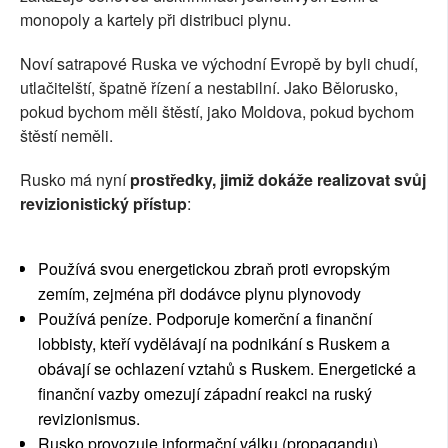
monopoly a kartely při distribuci plynu.
Noví satrapové Ruska ve východní Evropě by byli chudí,
utlačitelští, špatně řízení a nestabilní. Jako Bělorusko,
pokud bychom měli štěstí, jako Moldova, pokud bychom
štěstí neměli.
Rusko má nyní
prostředky, jimiž dokáže realizovat svůj
revizionistický přístup
:
Používá svou energetickou zbraň proti evropským
zemím, zejména při dodávce plynu plynovody
Používá peníze. Podporuje komerční a finanční
lobbisty, kteří vydělávají na podnikání s Ruskem a
obávají se ochlazení vztahů s Ruskem. Energetické a
finanční vazby omezují západní reakci na ruský
revizionismus.
Rusko provozuje informační válku (propagandu)