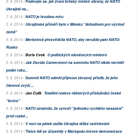
5. 9. 2014 /
Podívejte se, jak žvaní britský ministr obrany, že NATO
Ukrajině ne...
7. 9. 2014 /
NATO je hrozbou míru
5. 9. 2014 /
Ukrajinské příměří bylo v Minsku "dohodnuto pro východ
země"
5. 9. 2014 /
Merkelová přesvědčila NATO, aby nerušilo pakt NATO-
Rusko
5. 9. 2014 /
Boris Cvek
O politických náměstcích ministrů
5. 9. 2014 /
Jak Davidu Cameronovi na summitu NATO nikdo nechtěl
podat ruku...
5. 9. 2014 /
Summit NATO odmítl přijmout závazný příslib, že jeho
členové zvýší ...
5. 9. 2014 /
Jan Čulík
Totalitní reakce některých příslušníků české
"levice"
5. 9. 2014 /
NATO oznámilo, že vytvoří "jednotku rychlého nasazení"
proti ruské...
5. 9. 2014 /
V noci na pátek zažila Ukrajina těžké ostřelování
5. 9. 2014 /
Tisíce lidí se účastnily v Mariupolu mírové demonstrace