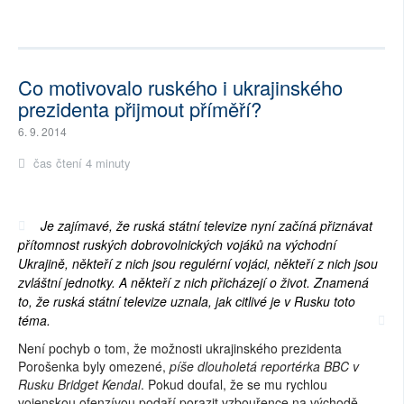
Co motivovalo ruského i ukrajinského
prezidenta přijmout příměří?
6. 9. 2014
čas čtení 4 minuty
Je zajímavé, že ruská státní televize nyní začíná přiznávat
přítomnost ruských dobrovolnických vojáků na východní
Ukrajině, někteří z nich jsou regulérní vojáci, někteří z nich jsou
zvláštní jednotky. A někteří z nich přicházejí o život. Znamená
to, že ruská státní televize uznala, jak citlivé je v Rusku toto
téma.
Není pochyb o tom, že možnosti ukrajinského prezidenta
Porošenka byly omezené,
píše dlouholetá reportérka BBC v
Rusku Bridget Kendal
. Pokud doufal, že se mu rychlou
vojenskou ofenzívou podaří porazit vzbouřence na východě,