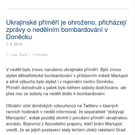
Ukrajinské příměří je ohroženo, přicházejí
zprávy o nedělním bombardování v
Doněcku
7. 9. 2014
čas čtení < 1 minuta
V neděli bylo znovu narušeno ukrajinské příměří. Bylo znovu
slyšet dělostřelecké bombardování v přístavním městě Mariupol
a silné výbuchy bylo slyšet i v regionální centru Doněcku.
Příměří dohodnuté v pátek bylo během soboty dodržováno, ale
přes noc ze soboty na neděli došlo k bombardování.
Oficiální účet doněckých vzbouřenců na Twitteru v časných
ranních hodinách v neděli informoval, že separatisté "dobývají
Mariupolu", avšak později obvinil z porušení příměří ukrajinskou
armádu. Bojovníci z Azovského praporu, kteří brání Mariupol,
uvedli, že se jejich postavení staly terčem útoků raketami Grad.