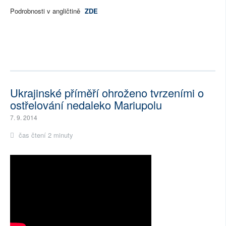
Podrobnosti v angličtině
ZDE
Ukrajinské příměří ohroženo tvrzeními o
ostřelování nedaleko Mariupolu
7. 9. 2014
čas čtení 2 minuty