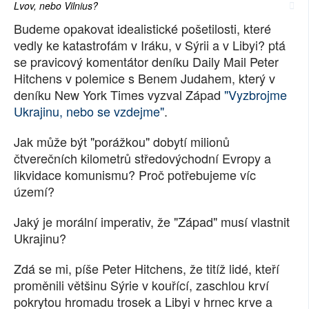
Lvov, nebo Vilnius?
SOCIÁLNÍ SÍTĚ
Budeme opakovat idealistické pošetilosti, které
vedly ke katastrofám v Iráku, v Sýrii a v Libyi? ptá
RUBRIKY
se pravicový komentátor deníku Daily Mail Peter
Hitchens v polemice s Benem Judahem, který v
PLNÁ VERZE STRÁNEK
deníku New York Times vyzval Západ
"Vyzbrojme
Ukrajinu, nebo se vzdejme"
.
Jak může být "porážkou" dobytí milionů
čtverečních kilometrů středovýchodní Evropy a
likvidace komunismu? Proč potřebujeme víc
území?
Jaký je morální imperativ, že "Západ" musí vlastnit
Ukrajinu?
Zdá se mi, píše Peter Hitchens, že titíž lidé, kteří
proměnili většinu Sýrie v kouřící, zaschlou krví
pokrytou hromadu trosek a Libyi v hrnec krve a