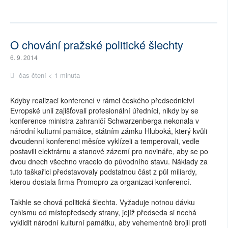
O chování pražské politické šlechty
6. 9. 2014
čas čtení < 1 minuta
Kdyby realizaci konferencí v rámci českého předsednictví
Evropské unii zajišťovali profesionální úředníci, nikdy by se
konference ministra zahraničí Schwarzenberga nekonala v
národní kulturní památce, státním zámku Hluboká, který kvůli
dvoudenní konferenci měsíce vyklízeli a temperovali, vedle
postavili elektrárnu a stanové zázemí pro novináře, aby se po
dvou dnech všechno vracelo do původního stavu. Náklady za
tuto taškařici představovaly podstatnou část z půl miliardy,
kterou dostala firma Promopro za organizaci konferencí.
Takhle se chová politická šlechta. Vyžaduje notnou dávku
cynismu od místopředsedy strany, jejíž předseda si nechá
vyklidit národní kulturní památku, aby vehementně brojil proti