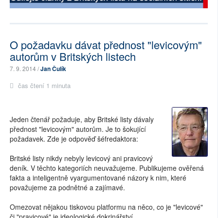
O požadavku dávat přednost "levicovým"
autorům v Britských listech
7. 9. 2014 /
Jan Čulík
čas čtení 1 minuta
Jeden čtenář požaduje, aby Britské listy dávaly
přednost "levicovým" autorům. Je to šokující
požadavek. Zde je odpověď šéfredaktora:
Britské listy nikdy nebyly levicový ani pravicový
deník. V těchto kategoriích neuvažujeme. Publikujeme ověřená
fakta a inteligentně vyargumentované názory k nim, které
považujeme za podnětné a zajímavé.
Omezovat nějakou tiskovou platformu na něco, co je "levicové"
či "pravicové" je ideologické dokrinářství.