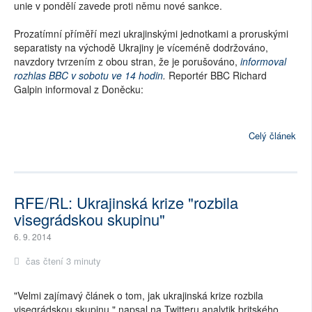
unie v pondělí zavede proti němu nové sankce.
Prozatímní příměří mezi ukrajinskými jednotkami a proruskými
separatisty na východě Ukrajiny je víceméně dodržováno,
navzdory tvrzením z obou stran, že je porušováno,
informoval
rozhlas BBC v sobotu ve 14 hodin
.
Reportér BBC Richard
Galpin informoval z Doněcku:
Celý článek
RFE/RL: Ukrajinská krize "rozbila
visegrádskou skupinu"
6. 9. 2014
čas čtení 3 minuty
"Velmi zajímavý článek o tom, jak ukrajinská krize rozbila
visegrádskou skupinu," napsal na Twitteru analytik britského