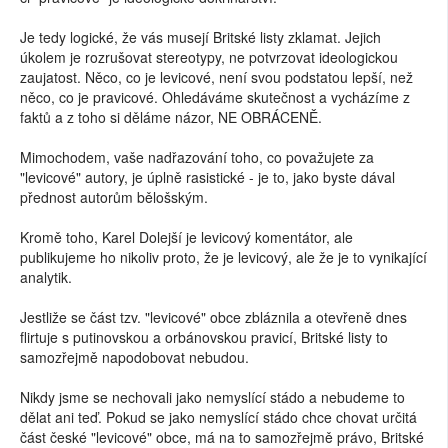
Je tedy logické, že vás musejí Britské listy zklamat. Jejich
úkolem je rozrušovat stereotypy, ne potvrzovat ideologickou
zaujatost. Něco, co je levicové, není svou podstatou lepší, než
něco, co je pravicové. Ohledáváme skutečnost a vycházíme z
faktů a z toho si děláme názor, NE OBRÁCENĚ.
Mimochodem, vaše nadřazování toho, co považujete za
"levicové" autory, je úplně rasistické - je to, jako byste dával
přednost autorům bělošským.
Kromě toho, Karel Dolejší je levicový komentátor, ale
publikujeme ho nikoliv proto, že je levicový, ale že je to vynikající
analytik.
Jestliže se část tzv. "levicové" obce zbláznila a otevřeně dnes
flirtuje s putinovskou a orbánovskou pravicí, Britské listy to
samozřejmě napodobovat nebudou.
Nikdy jsme se nechovali jako nemyslící stádo a nebudeme to
dělat ani teď. Pokud se jako nemyslící stádo chce chovat určitá
část české "levicové" obce, má na to samozřejmě právo, Britské