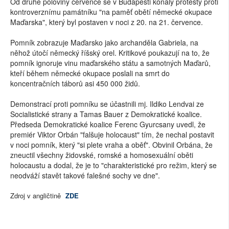
Od druhé poloviny července se v Budapešti konaly protesty proti
kontroverznímu památníku "na paměť obětí německé okupace
Maďarska", který byl postaven v noci z 20. na 21. července.
Pomník zobrazuje Maďarsko jako archanděla Gabriela, na
něhož útočí německý říšský orel. Kritikové poukazují na to, že
pomník ignoruje vinu maďarského státu a samotných Maďarů,
kteří během německé okupace poslali na smrt do
koncentračních táborů asi 450 000 židů.
Demonstrací proti pomníku se účastnili mj. Ildiko Lendvai ze
Socialistické strany a Tamas Bauer z Demokratické koalice.
Předseda Demokratické koalice Ferenc Gyurcsany uvedl, že
premiér Viktor Orbán "falšuje holocaust" tím, že nechal postavit
v noci pomník, který "si plete vraha a oběť". Obvinil Orbána, že
zneuctil všechny židovské, romské a homosexuální oběti
holocaustu a dodal, že je to "charakteristické pro režim, který se
neodváží stavět takové falešné sochy ve dne".
Zdroj v angličtině
ZDE