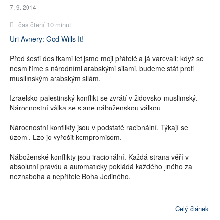
7. 9. 2014
čas čtení 10 minut
Uri Avnery: God Wills It!
Před šesti desítkami let jsme moji přátelé a já varovali: když se
nesmíříme s národními arabskými silami, budeme stát proti
muslimským arabským silám.
Izraelsko-palestinský konflikt se zvrátí v židovsko-muslimský.
Národnostní válka se stane náboženskou válkou.
Národnostní konflikty jsou v podstatě racionální. Týkají se
území. Lze je vyřešit kompromisem.
Náboženské konflikty jsou iracionální. Každá strana věří v
absolutní pravdu a automaticky pokládá každého jiného za
neznaboha a nepřítele Boha Jediného.
Celý článek