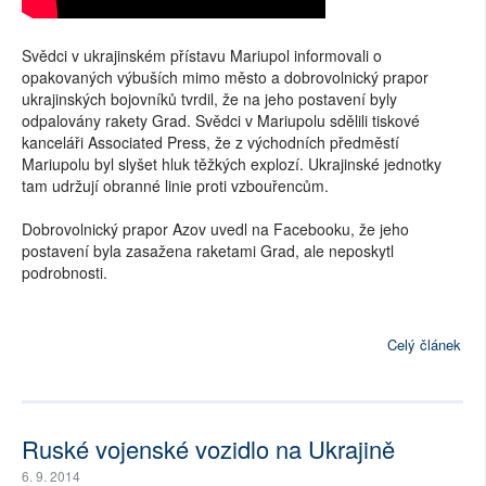
Svědci v ukrajinském přístavu Mariupol informovali o
opakovaných výbuších mimo město a dobrovolnický prapor
ukrajinských bojovníků tvrdil, že na jeho postavení byly
odpalovány rakety Grad. Svědci v Mariupolu sdělili tiskové
kanceláři Associated Press, že z východních předměstí
Mariupolu byl slyšet hluk těžkých explozí. Ukrajinské jednotky
tam udržují obranné linie proti vzbouřencům.
Dobrovolnický prapor Azov uvedl na Facebooku, že jeho
postavení byla zasažena raketami Grad, ale neposkytl
podrobnosti.
Celý článek
Ruské vojenské vozidlo na Ukrajině
6. 9. 2014