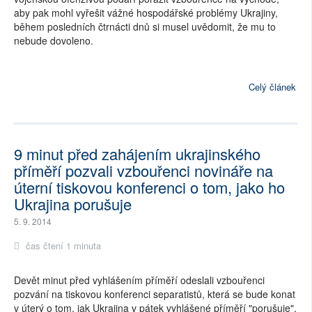
aby pak mohl vyřešit vážné hospodářské problémy Ukrajiny,
během posledních čtrnácti dnů si musel uvědomit, že mu to
nebude dovoleno.
Celý článek
9 minut před zahájením ukrajinského
příměří pozvali vzbouřenci novináře na
úterní tiskovou konferenci o tom, jako ho
Ukrajina porušuje
5. 9. 2014
čas čtení 1 minuta
Devět minut před vyhlášením příměří odeslali vzbouřenci
pozvání na tiskovou konferenci separatistů, která se bude konat
v úterý o tom, jak Ukrajina v pátek vyhlášené příměří "porušuje".