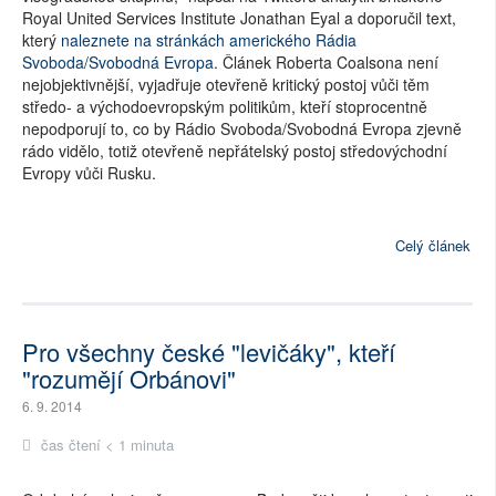
Royal United Services Institute Jonathan Eyal a doporučil text,
který
naleznete na stránkách amerického Rádia
Svoboda/Svobodná Evropa
. Článek Roberta Coalsona není
nejobjektivnější, vyjadřuje otevřeně kritický postoj vůči těm
středo- a východoevropským politikům, kteří stoprocentně
nepodporují to, co by Rádio Svoboda/Svobodná Evropa zjevně
rádo vidělo, totiž otevřeně nepřátelský postoj středovýchodní
Evropy vůči Rusku.
Celý článek
Pro všechny české "levičáky", kteří
"rozumějí Orbánovi"
6. 9. 2014
čas čtení < 1 minuta