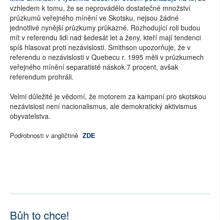
vzhledem k tomu, že se neprovádělo dostatečné množství
průzkumů veřejného mínění ve Skotsku, nejsou žádné
jednotlivé nynější průzkumy průkazné. Rozhodující roli budou
mít v referendu lidi nad šedesát let a ženy, kteří mají tendenci
spíš hlasovat proti nezávislosti. Smithson upozorňuje, že v
referendu o nezávislosti v Quebecu r. 1995 měli v průzkumech
veřejného mínění separatisté náskok 7 procent, avšak
referendum prohráli.
Velmi důležité je vědomí, že motorem za kampaní pro skotskou
nezávislost není nacionalismus, ale demokratický aktivismus
obyvatelstva.
Podrobnosti v angličtině
ZDE
Bůh to chce!