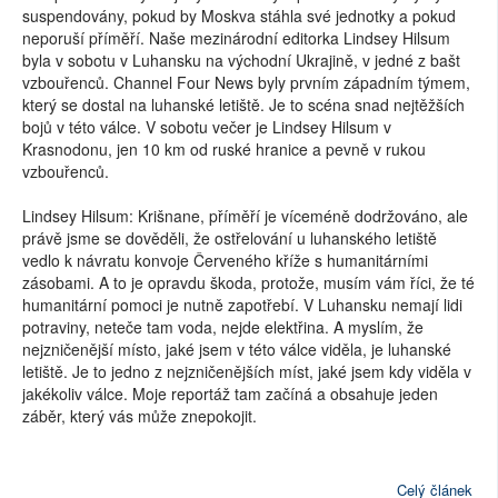
suspendovány, pokud by Moskva stáhla své jednotky a pokud
neporuší příměří. Naše mezinárodní editorka Lindsey Hilsum
byla v sobotu v Luhansku na východní Ukrajině, v jedné z bašt
vzbouřenců. Channel Four News byly prvním západním týmem,
který se dostal na luhanské letiště. Je to scéna snad nejtěžších
bojů v této válce. V sobotu večer je Lindsey Hilsum v
Krasnodonu, jen 10 km od ruské hranice a pevně v rukou
vzbouřenců.
Lindsey Hilsum: Krišnane, příměří je víceméně dodržováno, ale
právě jsme se dověděli, že ostřelování u luhanského letiště
vedlo k návratu konvoje Červeného kříže s humanitárními
zásobami. A to je opravdu škoda, protože, musím vám říci, že té
humanitární pomoci je nutně zapotřebí. V Luhansku nemají lidi
potraviny, neteče tam voda, nejde elektřina. A myslím, že
nejzničenější místo, jaké jsem v této válce viděla, je luhanské
letiště. Je to jedno z nejzničenějších míst, jaké jsem kdy viděla v
jakékoliv válce. Moje reportáž tam začíná a obsahuje jeden
záběr, který vás může znepokojit.
Celý článek