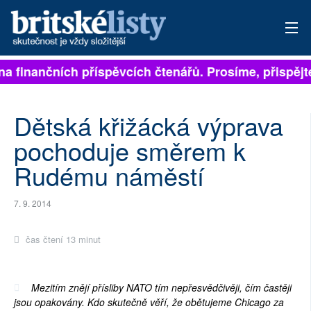
a finančních příspěvcích čtenářů. Prosíme, přispějte. 
PŘIHLÁSIT
AKTUÁLNÍ VYDÁNÍ
Dětská křižácká výprava
ARCHIV
pochoduje směrem k
Rudému náměstí
ROZHOVORY
TÉMATA
7. 9. 2014
NEJČTENĚJŠÍ ZA 7 DNÍ
čas čtení 13 minut
AUTOŘI
Mezitím znějí přísliby NATO tím nepřesvědčivěji, čím častěji
PŘÍSPĚVKY NA PROVOZ
jsou opakovány. Kdo skutečně věří, že obětujeme Chicago za