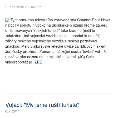
čas čtení < 1 minuta
Tým britského televizního zpravodajství Channel Four News
natočil v sobotu hluboko na ukrajinském území kromě záběrů
uniformovaných "ruských turistů" také kradmo (měli to
zakázáno, jiná vojenská vozidla se jim nepodařilo natočit)
záběry ruského vojenského vozidla s ruskou poznávací
značkou. Mělo vlajku ruské letecké divize za řidičovým sklem -
Jen český prezident Zeman a fašizující česká "levice" věří, že
ruská vojska nejsou na ukrajinském území. (JČ) Celá
videoreportáž je
ZDE
Vojáci: "My jsme ruští turisté"
6. 9. 2014