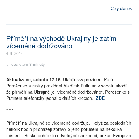
Celý článek
Příměří na východě Ukrajiny je zatím
víceméně dodržováno
6. 9. 2014
čas čtení 3 minuty
Aktualizace, sobota 17.15
: Ukrajinský prezident Petro
Porošenko a ruský prezident Vladimir Putin se v sobotu shodli,
že příměří na Ukrajině je "víceméně dodržováno". Porošenko s
Putinem telefonicky jednal o dalších krocích.
ZDE
* * *
Příměří na Ukrajině se víceméně dodržuje, i když za posledních
několik hodin přicházejí zprávy o jeho porušení na několika
místech. Rusko pohrozilo odvetnými sankcemi, pokud Evropská