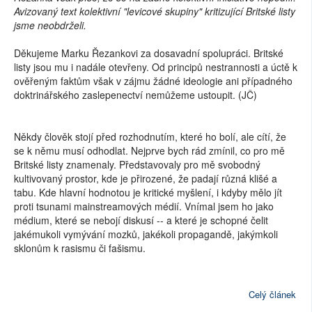
Avizovaný text kolektivní "levicové skupiny" kritizující Britské listy
jsme neobdrželi.
Děkujeme Marku Řezankovi za dosavadní spolupráci. Britské
listy jsou mu i nadále otevřeny. Od principů nestrannosti a úctě k
ověřeným faktům však v zájmu žádné ideologie ani případného
doktrinářského zaslepenectví nemůžeme ustoupit. (JČ)
Někdy člověk stojí před rozhodnutím, které ho bolí, ale cítí, že
se k němu musí odhodlat. Nejprve bych rád zmínil, co pro mě
Britské listy znamenaly. Představovaly pro mě svobodný
kultivovaný prostor, kde je přirozené, že padají různá klišé a
tabu. Kde hlavní hodnotou je kritické myšlení, i kdyby mělo jít
proti tsunami mainstreamových médií. Vnímal jsem ho jako
médium, které se nebojí diskusí -- a které je schopné čelit
jakémukoli vymývání mozků, jakékoli propagandě, jakýmkoli
sklonům k rasismu či fašismu.
Celý článek