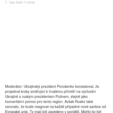
čas čtení 7 minut
Moderátor: Ukrajinský prezident Porošenko konstatoval, že
projednal kroky směřující k trvalému příměří na východní
Ukrajině s ruským prezidentem Putinem, stejně jako
humanitární pomoc pro tento region. Avšak Rusko také
varovalo, že bude reagovat na každé případné nové sankce od
Evropské unie. Ty mají být zavedeny v pondělí. Mohly by být