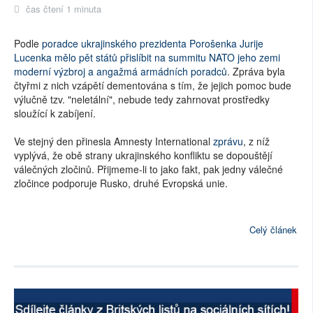
čas čtení 1 minuta
Podle
poradce ukrajinského prezidenta Porošenka Jurije
Lucenka mělo pět států přislíbit na summitu NATO jeho zemi
moderní výzbroj a angažmá armádních poradců
. Zpráva byla
čtyřmi z nich vzápětí dementována s tím, že jejich pomoc bude
výlučně tzv. "neletální", nebude tedy zahrnovat prostředky
sloužící k zabíjení.
Ve stejný den přinesla Amnesty International
zprávu
, z níž
vyplývá, že obě strany ukrajinského konfliktu se dopouštějí
válečných zločinů. Přijmeme-li to jako fakt, pak jedny válečné
zločince podporuje Rusko, druhé Evropská unie.
Celý článek