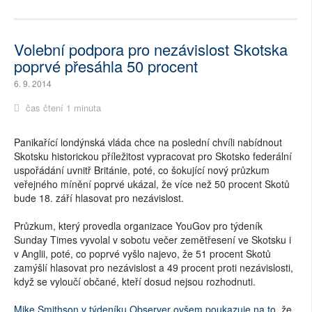
Volební podpora pro nezávislost Skotska
poprvé přesáhla 50 procent
6. 9. 2014
čas čtení 1 minuta
Panikařící londýnská vláda chce na poslední chvíli nabídnout
Skotsku historickou příležitost vypracovat pro Skotsko federální
uspořádání uvnitř Británie, poté, co šokující nový průzkum
veřejného mínění poprvé ukázal, že více než 50 procent Skotů
bude 18. září hlasovat pro nezávislost.
Průzkum, který provedla organizace YouGov pro týdeník
Sunday Times vyvolal v sobotu večer zemětřesení ve Skotsku i
v Anglii, poté, co poprvé vyšlo najevo, že 51 procent Skotů
zamýšlí hlasovat pro nezávislost a 49 procent proti nezávislosti,
když se vyloučí občané, kteří dosud nejsou rozhodnuti.
Mike Smithson v týdeníku Observer ovšem poukazuje na to,
že