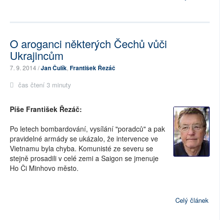
O aroganci některých Čechů vůči
Ukrajincům
7. 9. 2014 /
Jan Čulík
,
František Řezáč
čas čtení 3 minuty
Píše František Řezáč:
Po letech bombardování, vysílání "poradců" a pak
pravidelné armády se ukázalo, že intervence ve
Vietnamu byla chyba. Komunisté ze severu se
stejně prosadili v celé zemi a Saigon se jmenuje
Ho Či Minhovo město.
Celý článek