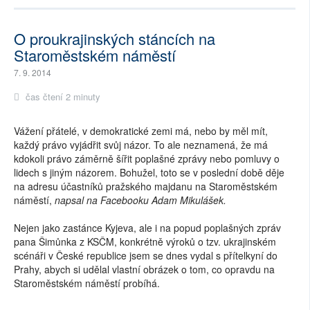
O proukrajinských stáncích na
Staroměstském náměstí
7. 9. 2014
čas čtení 2 minuty
Vážení přátelé, v demokratické zemi má, nebo by měl mít,
každý právo vyjádřit svůj názor. To ale neznamená, že má
kdokoli právo záměrně šířit poplašné zprávy nebo pomluvy o
lidech s jiným názorem. Bohužel, toto se v poslední době děje
na adresu účastníků pražského majdanu na Staroměstském
náměstí,
napsal na Facebooku Adam Mikulášek.
Nejen jako zastánce Kyjeva, ale i na popud poplašných zpráv
pana Šimůnka z KSČM, konkrétně výroků o tzv. ukrajinském
scénáři v České republice jsem se dnes vydal s přítelkyní do
Prahy, abych si udělal vlastní obrázek o tom, co opravdu na
Staroměstském náměstí probíhá.