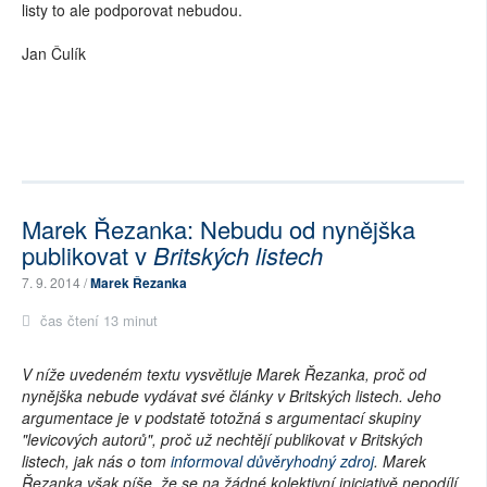
listy to ale podporovat nebudou.
Jan Čulík
Marek Řezanka: Nebudu od nynějška
publikovat v
Britských listech
7. 9. 2014 /
Marek Řezanka
čas čtení 13 minut
V níže uvedeném textu vysvětluje Marek Řezanka, proč od
nynějška nebude vydávat své články v Britských listech. Jeho
argumentace je v podstatě totožná s argumentací skupiny
"levicových autorů", proč už nechtějí publikovat v Britských
listech, jak nás o tom
informoval důvěryhodný zdroj
. Marek
Řezanka však píše, že se na žádné kolektivní iniciativě nepodílí.