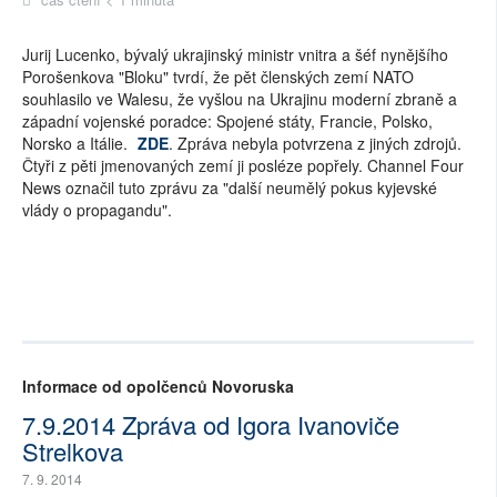
Jurij Lucenko, bývalý ukrajinský ministr vnitra a šéf nynějšího
Porošenkova "Bloku" tvrdí, že pět členských zemí NATO
souhlasilo ve Walesu, že vyšlou na Ukrajinu moderní zbraně a
západní vojenské poradce: Spojené státy, Francie, Polsko,
Norsko a Itálie.
ZDE
. Zpráva nebyla potvrzena z jiných zdrojů.
Čtyři z pěti jmenovaných zemí ji posléze popřely. Channel Four
News označil tuto zprávu za "další neumělý pokus kyjevské
vlády o propagandu".
Informace od opolčenců Novoruska
7.9.2014 Zpráva od Igora Ivanoviče
Strelkova
7. 9. 2014