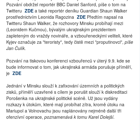
Pozvání obdržel reportér BBC Daniel Sanford, píše o tom na
Twitteru
ZDE
a také reportér deníku Guardian Shaun Walker
prostřednictvím Leonida Ragozina
ZDE
Předtím napsal na
Twitteru Shaun Walker, že rozhovory Minsku probíhají mezi
(Leonidem Kučmou), bývalým ukrajinským prezidentem
zapleteným do vraždy novináře, a vzbouřeneckými veliteli, které
Kyjev označuje za "teroristy", tedy čistě mezi "proputinovci",
píše
Jan Čulík.
Pozvání na tiskovou konferenci vzbouřenců v úterý 9.9. kde se
bude informovat o tom, jak ukrajinská armáda porušuje příměří,
je
ZDE
Jednání v Minsku slouží k zafixování územních a politických
zisků, příměří uzavřené s cílem je porušit slouží k diskreditaci
Porošenka na ukrajinské politické scéně. Už jsou vydány
rozkazy k útokům, které mají probíhat zítra, kromě útoku na
Mariupol a Volnovachu jsou naplánovány nejméně další tři
ofenzívní operace,
poznamenává k tomu Karel Dolejší.