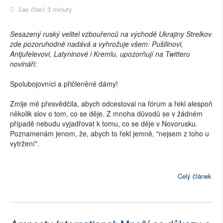
čas čtení 3 minuty
Sesazený ruský velitel vzbouřenců na východě Ukrajiny Strelkov
zde pozoruhodně nadává a vyhrožuje všem: Pušilinovi,
Antjufelevovi, Latyninové i Kremlu, upozorňují na Twitteru
novináři:
Spolubojovníci a přičleněné dámy!
Zmije mě přesvědčila, abych odcestoval na fórum a řekl alespoň
několik slov o tom, co se děje. Z mnoha důvodů se v žádném
případě nebudu vyjadřovat k tomu, co se děje v Novorusku.
Poznamenám jenom, že, abych to řekl jemně, "nejsem z toho u
vytržení".
Celý článek