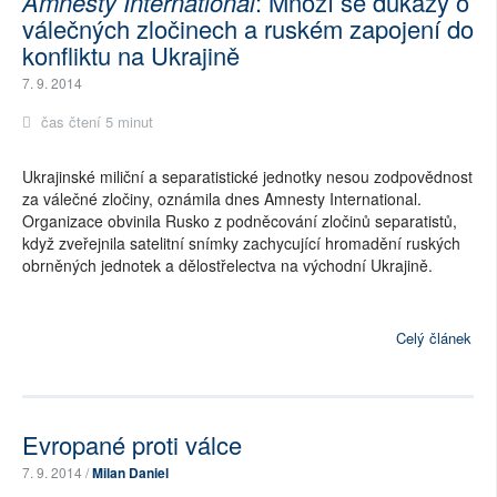
Amnesty International
: Množí se důkazy o
válečných zločinech a ruském zapojení do
konfliktu na Ukrajině
7. 9. 2014
čas čtení 5 minut
Ukrajinské miliční a separatistické jednotky nesou zodpovědnost
za válečné zločiny, oznámila dnes Amnesty International.
Organizace obvinila Rusko z podněcování zločinů separatistů,
když zveřejnila satelitní snímky zachycující hromadění ruských
obrněných jednotek a dělostřelectva na východní Ukrajině.
Celý článek
Evropané proti válce
7. 9. 2014 /
Milan Daniel