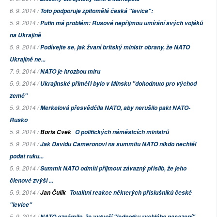
6. 9. 2014 /
Toto podporuje zpitomělá česká "levice":
5. 9. 2014 /
Putin má problém: Rusové nepřijmou umírání svých vojáků
na Ukrajině
5. 9. 2014 /
Podívejte se, jak žvaní britský ministr obrany, že NATO
Ukrajině ne...
7. 9. 2014 /
NATO je hrozbou míru
5. 9. 2014 /
Ukrajinské příměří bylo v Minsku "dohodnuto pro východ
země"
5. 9. 2014 /
Merkelová přesvědčila NATO, aby nerušilo pakt NATO-
Rusko
5. 9. 2014 /
Boris Cvek
O politických náměstcích ministrů
5. 9. 2014 /
Jak Davidu Cameronovi na summitu NATO nikdo nechtěl
podat ruku...
5. 9. 2014 /
Summit NATO odmítl přijmout závazný příslib, že jeho
členové zvýší ...
5. 9. 2014 /
Jan Čulík
Totalitní reakce některých příslušníků české
"levice"
5. 9. 2014 /
NATO oznámilo, že vytvoří "jednotku rychlého nasazení"