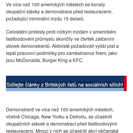
Ve více než 100 amerických městech se konaly
SOCIÁLNÍ SÍTĚ
okupační stávky a demonstrace před restauracemi,
požadující minimální mzdu 15 dolarů.
RUBRIKY
Celostátní protesty proti nízkým mzdám v americkém
PLNÁ VERZE STRÁNEK
fastfoodovém průmyslu skončily ve čtvrtek zatčením
stovek demonstrantů. Aktivisté požadovali vyšší plat a
lepší pracovní podmínky pro zaměstnance firem, jako
jsou McDonalds, Burger King a KFC.
Demonstranti ve více než 100 amerických městech,
včetně Chicaga, New Yorku a Detroitu, se účastnili
okupačních stávek a demonstrací před fastfoodovými
restauracemi. Mnozí z nich se účastnili akcí občanské