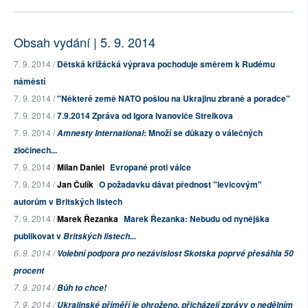
Obsah vydání | 5. 9. 2014
7. 9. 2014 /
Dětská křižácká výprava pochoduje směrem k Rudému
náměstí
7. 9. 2014 /
"Některé země NATO pošlou na Ukrajinu zbraně a poradce"
7. 9. 2014 /
7.9.2014 Zpráva od Igora Ivanoviče Strelkova
7. 9. 2014 /
: Množí se důkazy o válečných
Amnesty International
zločinech...
7. 9. 2014 /
Milan Daniel
Evropané proti válce
7. 9. 2014 /
Jan Čulík
O požadavku dávat přednost "levicovým"
autorům v Britských listech
7. 9. 2014 /
Marek Řezanka
Marek Řezanka: Nebudu od nynějška
publikovat v
Britských listech...
6. 9. 2014 /
Volební podpora pro nezávislost Skotska poprvé přesáhla 50
procent
7. 9. 2014 /
Bůh to chce!
7. 9. 2014 /
Ukrajinské příměří je ohroženo, přicházejí zprávy o nedělním