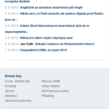
evropská deziluze
3. 9. 2014 /
Angličané za skotskou nezávislost píší Anglii
3. 9. 2014 /
Nikdo neví, co Putin zamýšlí, ale sankce Západu proti Rusku
jsou vá...
3. 9. 2014 /
Kdyby Skoti hlasovali proti nezávislosti, bylo by to
nepochopitelné...
2. 9. 2014 /
Některým lidem chybí i obyčejný stud
2. 9. 2014 /
Jan Čulík
Šokující rozhovor na Parlamentních listech
1. 9. 2014 /
Hospodaření OSBL za srpen 2014
Britské listy
O nás - Britské listy
Stanovy OSBL
Kontakty
Vzkaz redakci
Opravy
Informace pro autory
Reklama
Příspěvky
Obchodní podmínky