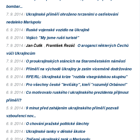
bombar...
7. 9. 2014 /
Ukrajinské příměří ohroženo tvrzeními o ostřelování
nedaleko Mariupolu
6. 9. 2014 /
Ruské vojenské vozidlo na Ukrajině
6. 9. 2014 /
Vojáci: "My jsme ruští turisté"
7. 9. 2014 /
,
Jan Čulík
František Řezáč
O aroganci některých Čechů
vůči Ukrajincům
7. 9. 2014 /
O proukrajinských stáncích na Staroměstském náměstí
6. 9. 2014 /
Příměří na východě Ukrajiny je zatím víceméně dodržováno
6. 9. 2014 /
RFE/RL: Ukrajinská krize "rozbila visegrádskou skupinu"
6. 9. 2014 /
Pro všechny české "levičáky", kteří "rozumějí Orbánovi"
6. 9. 2014 /
Co motivovalo ruského i ukrajinského prezidenta přijmout
příměří?
5. 9. 2014 /
9 minut před zahájením ukrajinského příměří pozvali
vzbouřenci nov...
6. 9. 2014 /
O chování pražské politické šlechty
6. 9. 2014 /
Ukrajinské tanky v dětské školce
6. 9. 2014 /
Zničený ukrajinský tank u Mariupolu