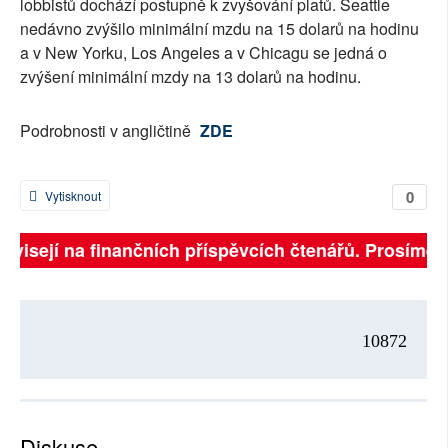
lobbistů dochází postupně k zvyšování platů. Seattle
nedávno zvýšilo minimální mzdu na 15 dolarů na hodinu
a v New Yorku, Los Angeles a v Chicagu se jedná o
zvýšení minimální mzdy na 13 dolarů na hodinu.
Podrobnosti v angličtině
ZDE
0
Vytisknout
závisejí na finančních příspěvcích čtenářů. Prosíme, p
10872
Diskuse