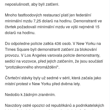
neposlušnosti, aby byli zatčeni.
Mnoho fastfoodových restaurací platí jen federální
minimální mzdu 7,25 dolarů na hodinu. Demonstranti ve
čtvrtek požadovali minimální mzdu ve výši nejméně 15
dolarů na hodinu.
Do odpoledne policie zatkla 436 osob. V New Yorku na
Times Square byli demonstranti zatčeni za blokování
provozu. V Los Angeles varovala policie demonstranty,
sedící na vozovce, před jejich zatčením, že jsou součástí
"protizákonného shromáždění".
Čtvrteční stávky byly už sedmé v sérii, která začala jako
místní protest v New Yorku před dvěma lety.
Nedošlo k žádným zraněním.
Navzdory ostré opozici od republikánů a podnikatelských