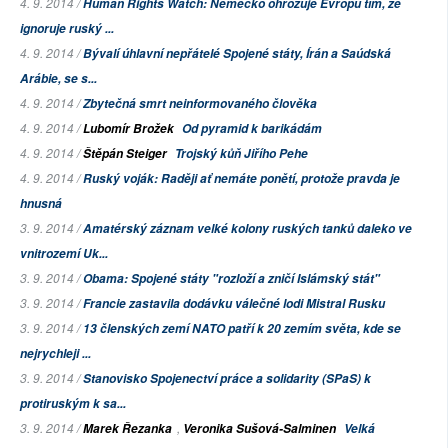
4. 9. 2014 /
Human Rights Watch: Německo ohrožuje Evropu tím, že
ignoruje ruský ...
4. 9. 2014 /
Bývalí úhlavní nepřátelé Spojené státy, Írán a Saúdská
Arábie, se s...
4. 9. 2014 /
Zbytečná smrt neinformovaného člověka
4. 9. 2014 /
Lubomír Brožek
Od pyramid k barikádám
4. 9. 2014 /
Štěpán Steiger
Trojský kůň Jiřího Pehe
4. 9. 2014 /
Ruský voják: Raději ať nemáte ponětí, protože pravda je
hnusná
3. 9. 2014 /
Amatérský záznam velké kolony ruských tanků daleko ve
vnitrozemí Uk...
3. 9. 2014 /
Obama: Spojené státy "rozloží a zničí Islámský stát"
3. 9. 2014 /
Francie zastavila dodávku válečné lodi Mistral Rusku
3. 9. 2014 /
13 členských zemí NATO patří k 20 zemím světa, kde se
nejrychleji ...
3. 9. 2014 /
Stanovisko Spojenectví práce a solidarity (SPaS) k
protiruským k sa...
3. 9. 2014 /
,
Marek Řezanka
Veronika Sušová-Salminen
Velká