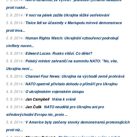
proti ruské...
5. 9. 2014 /
V noci na pátek zažila Ukrajina těžké ostřelování
5. 9. 2014 /
Tisíce lidí se účastnily v Mariupolu mírové demonstrace
proti inva...
5. 9. 2014 /
Human Rights Watch: Ukrajinští vzbouřenci podrobují
civilisty nucen...
5. 9. 2014 /
Edward Lucas: Rusko vítězí. Co dělat?
5. 9. 2014 /
Polský ministr zahraničí na summitu NATO: "No, víte,
Ukrajina není ...
5. 9. 2014 /
Channel Four News: Ukrajina na východě země prohrává
5. 9. 2014 /
NATO opatrně přivítalo dohodu o příměří pro Ukrajinu
4. 9. 2014 /
O ukrajinském vojenském ústupu
5. 9. 2014 /
Jan Campbell
Vrána k vráně
4. 9. 2014 /
Jan Čulík
NATO neudělá pro Ukrajinu ani pro
středovýchodní Evropu nic, proto ...
5. 9. 2014 /
V Americe byly zatčeny stovky demonstrantů protestujících
proti níz...