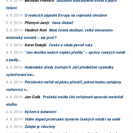
5. 9. 2014 /
Miroslav Polreich
Složitosti současného světa a jejich
řešení
4. 9. 2014 /
O reakcích západní Evropy na vojenská ohrožení
5. 9. 2014 /
Přemysl Janýr
Gaza Global!
5. 9. 2014 /
Vladimír Rott
Malá česká deziluze, velký slovansko-
teutonský smutek -- ale proč?
5. 9. 2014 /
Karel Dolejší
Česko a vláda pevné ruky
4. 9. 2014 /
"Jen desítka našich vojáků přežila" -- zprávy ruských médií
o padlý...
4. 9. 2014 /
Holandské úřady zveřejní 9. září předběžné výsledky
vyšetřování kat...
4. 9. 2014 /
Porošenko nařídí od pátku příměří, pokud budou zahájeny
rozhovory v...
4. 9. 2014 /
Jan Čulík
Pražská média činí veřejnosti opravdu medvědí
službu
2. 9. 2014 /
Kýčem k bohatství
4. 9. 2014 /
Vidím dopad protiruské hysterie českých médií i na sobě
4. 9. 2014 /
Zabijte je všechny