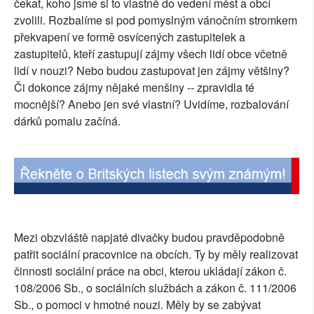
čekat, koho jsme si to vlastně do vedení měst a obcí
SOCIÁLNÍ SÍTĚ
zvolili. Rozbalíme si pod pomyslným vánočním stromkem
překvapení ve formě osvícených zastupitelek a
RUBRIKY
zastupitelů, kteří zastupují zájmy všech lidí obce včetně
lidí v nouzi? Nebo budou zastupovat jen zájmy většiny?
PLNÁ VERZE STRÁNEK
Či dokonce zájmy nějaké menšiny -- zpravidla té
mocnější? Anebo jen své vlastní? Uvidíme, rozbalování
dárků pomalu začíná.
Mezi obzvláště napjaté divačky budou pravděpodobně
patřit sociální pracovnice na obcích. Ty by měly realizovat
činnosti sociální práce na obci, kterou ukládají zákon č.
108/2006 Sb., o sociálních službách a zákon č. 111/2006
Sb., o pomoci v hmotné nouzi. Měly by se zabývat