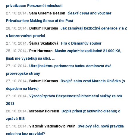
privatizace: Porozumět minulosti
27. 10. 2014 /
Sam Graeme Beaton
and Voucher
Česká cesta
Privatisation: Making Sense of the Past
28. 10. 2014 /
Bohumil Kartous
Jak zamávají bezbožné generace Y a Z
s konzervativní pravicí
27. 10. 2014 /
Šárka Skaláková
Hra o Dismanův soubor
25. 10. 2014 /
Petr Hartman
Musím zaplatit bezodkladně 21 000 Kč,
jinak mě vystěhují na ulici. ...
27. 10. 2014 /
Ukrajinskému parlamentu budou dominovat dvě
proevropské strany
27. 10. 2014 /
Bohumil Kartous
Dvojité salto vzad Marcela Chládka (s
dopadem na hlavu)
27. 10. 2014 /
Výroční zpráva Bezpečnostní informační služby za rok
2013
28. 10. 2014 /
Miroslav Polreich
Dopis příteli (z aktivního disentu) o
zprávě BIS
27. 10. 2014 /
Vladimír Vladimirovič Putin
Světový řád: nová pravidla
nebo hra bez pravidel?