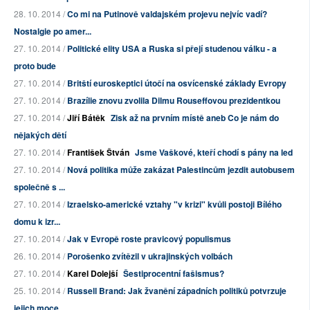
28. 10. 2014 /
Co mi na Putinově valdajském projevu nejvíc vadí?
Nostalgie po amer...
27. 10. 2014 /
Politické elity USA a Ruska si přejí studenou válku - a
proto bude
27. 10. 2014 /
Britští euroskeptici útočí na osvícenské základy Evropy
27. 10. 2014 /
Brazílie znovu zvolila Dilmu Rouseffovou prezidentkou
27. 10. 2014 /
Jiří Bátěk
Zisk až na prvním místě aneb Co je nám do
nějakých dětí
27. 10. 2014 /
František Štván
Jsme Vaškové, kteří chodí s pány na led
27. 10. 2014 /
Nová politika může zakázat Palestincům jezdit autobusem
společně s ...
27. 10. 2014 /
Izraelsko-americké vztahy "v krizi" kvůli postoji Bílého
domu k izr...
27. 10. 2014 /
Jak v Evropě roste pravicový populismus
26. 10. 2014 /
Porošenko zvítězil v ukrajinských volbách
27. 10. 2014 /
Karel Dolejší
Šestiprocentní fašismus?
25. 10. 2014 /
Russell Brand: Jak žvanění západních politiků potvrzuje
jejich moce...