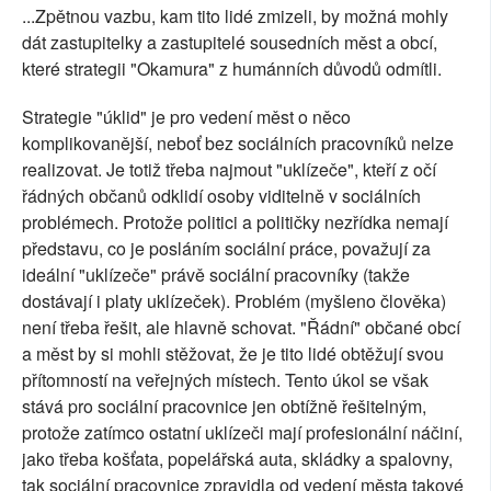
...Zpětnou vazbu, kam tito lidé zmizeli, by možná mohly
dát zastupitelky a zastupitelé sousedních měst a obcí,
které strategii "Okamura" z humánních důvodů odmítli.
Strategie "úklid" je pro vedení měst o něco
komplikovanější, neboť bez sociálních pracovníků nelze
realizovat. Je totiž třeba najmout "uklízeče", kteří z očí
řádných občanů odklidí osoby viditelně v sociálních
problémech. Protože politici a političky nezřídka nemají
představu, co je posláním sociální práce, považují za
ideální "uklízeče" právě sociální pracovníky (takže
dostávají i platy uklízeček). Problém (myšleno člověka)
není třeba řešit, ale hlavně schovat. "Řádní" občané obcí
a měst by si mohli stěžovat, že je tito lidé obtěžují svou
přítomností na veřejných místech. Tento úkol se však
stává pro sociální pracovnice jen obtížně řešitelným,
protože zatímco ostatní uklízeči mají profesionální náčiní,
jako třeba košťata, popelářská auta, skládky a spalovny,
tak sociální pracovnice zpravidla od vedení města takové