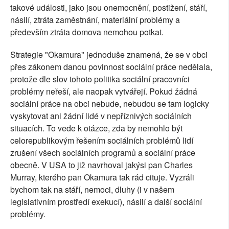
takové události, jako jsou onemocnění, postižení, stáří,
násilí, ztráta zaměstnání, materiální problémy a
především ztráta domova nemohou potkat.
Strategie "Okamura" jednoduše znamená, že se v obci
přes zákonem danou povinnost sociální práce nedělala,
protože dle slov tohoto politika sociální pracovníci
problémy neřeší, ale naopak vytvářejí. Pokud žádná
sociální práce na obci nebude, nebudou se tam logicky
vyskytovat ani žádní lidé v nepříznivých sociálních
situacích. To vede k otázce, zda by nemohlo být
celorepublikovým řešením sociálních problémů lidí
zrušení všech sociálních programů a sociální práce
obecně. V USA to již navrhoval jakýsi pan Charles
Murray, kterého pan Okamura tak rád cituje. Vyzráli
bychom tak na stáří, nemoci, dluhy (i v našem
legislativním prostředí exekucí), násilí a další sociální
problémy.