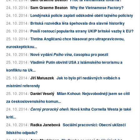
24. 10. 2014 /
Sam Graeme Beaton
Why the Vietnamese Factory?
24. 10. 2014 /
Londýnská policie zaplati odškodné oběti tajného policisty
24. 10. 2014 /
Britská rozvědka léta špehovala dva slavné historiky
26. 10. 2014 /
Posílí rostoucí popularita strany UKIP britské vazby k EU?
25. 10. 2014 /
Třetina Angličanů chce hlasovat pro ultrapravicovou,
euroskeptickou...
24. 10. 2014 /
Nové vydání
, časopisu pro poezii
Psího vína
25. 10. 2014 /
Vladimír Putin obvinil USA z islámského terorismu a
konfliktu na Uk...
25. 10. 2014 /
Jiří Matuszek
Jak to bylo při nedávných volbách s
místními referendy
25. 10. 2014 /
Daniel Veselý
Milan Kohout: Nejsvobodněji jsem se cítil
za československého komun...
24. 10. 2014 /
: Nová kniha Cornella Westa je také
Černý prorocký oheň
kriti...
24. 10. 2014 /
Radka Janebová
Sociální pracovníci: Obecní uklízeči
lidského odpadu?