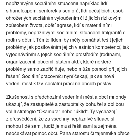
nepříznivými sociálními situacemi například lidí
s handicapem, seniorek a seniorů, lidí pečujících, osob
ohrožených sociálním vyloučením či žijících rizikovým
způsobem života, obětí agrese, lidí s materiálními
problémy, nepříznivými sociálními situacemi imigrantů či
rodin s dětmi. Těmto lidem by měly pomáhat řešit jejich
problémy jak posilováním jejich vlastních kompetencí, tak
vyjednáváním s jejich sociálním prostředím (rodinami,
organizacemi, obcemi, státem atd.), které některé
problémy samo zapříčiňuje, nebo může pomoci při jejich
řešení. Sociální pracovníci nyní čekají, jak se nová
vedení měst k tzv. sociální práci na obcích postaví.
Zkušenosti s předchozími vedeními měst a obcí mnohdy
ukazují, že zastupitelé a zastupitelky bohužel s oblibou
volili strategie "Okamura" nebo "úklid". Ty vycházejí
z přesvědčení, že za všechny nepříznivé situace si
mohou lidé sami, tudíž je musí řešit sami a zejména
neočekávat pomoc obcí. Pana starostu či tajemníka přece