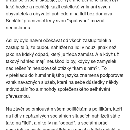
také hezké a nechtějí kazit estetické vnímání svých
obyvatelek a obyvatel pohledem na lidi bez domova.
Sociální pracovníci tedy svou "spalovnu" možná
nedostanou.
Asi by bylo naivní očekávat od všech zastupitelek a
zastupitelů, že budou nahlížet na lidi v nouzi jinak než
jako na lidský odpad, který je třeba zamést. Ale když už
takový náhled mají, neuškodilo by, kdyby se zamysleli
nad řešením nerudovské otázky "kam s ním?". To
v překladu do humánnějšího jazyka znamená podporovat
vznik návazných služeb, které na sebe důsledky někdy
individuálního a mnohdy společenského selhávání
převezmou.
Na závěr se omlouvám všem političkám a politikům, kteří
na lidi v nepříznivých sociálních situacích nahlížejí stále
jako na "lidi", a nikoliv na "odpad", a sociální práci
považují za cestu pomoci lidem v nouzi v jejich městě, a