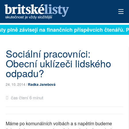
listy plně závisejí na finančních příspěvcích čtenářů.
PŘIHLÁSIT
AKTUÁLNÍ VYDÁNÍ
Sociální pracovníci:
ARCHIV
Obecní uklízeči lidského
odpadu?
ROZHOVORY
TÉMATA
24. 10. 2014 /
Radka Janebová
NEJČTENĚJŠÍ ZA 7 DNÍ
čas čtení 6 minut
AUTOŘI
PŘÍSPĚVKY NA PROVOZ
Máme po komunálních volbách a s napětím budeme