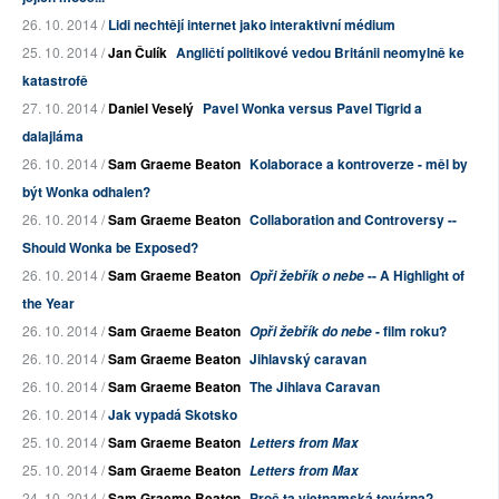
26. 10. 2014 /
Lidi nechtějí internet jako interaktivní médium
25. 10. 2014 /
Jan Čulík
Angličtí politikové vedou Británii neomylně ke
katastrofě
27. 10. 2014 /
Daniel Veselý
Pavel Wonka versus Pavel Tigrid a
dalajláma
26. 10. 2014 /
Sam Graeme Beaton
Kolaborace a kontroverze - měl by
být Wonka odhalen?
26. 10. 2014 /
Sam Graeme Beaton
Collaboration and Controversy --
Should Wonka be Exposed?
26. 10. 2014 /
Sam Graeme Beaton
-- A Highlight of
Opři žebřík o nebe
the Year
26. 10. 2014 /
Sam Graeme Beaton
- film roku?
Opři žebřík do nebe
26. 10. 2014 /
Sam Graeme Beaton
Jihlavský caravan
26. 10. 2014 /
Sam Graeme Beaton
The Jihlava Caravan
26. 10. 2014 /
Jak vypadá Skotsko
25. 10. 2014 /
Sam Graeme Beaton
Letters from Max
25. 10. 2014 /
Sam Graeme Beaton
Letters from Max
24. 10. 2014 /
Sam Graeme Beaton
Proč ta vietnamská továrna?