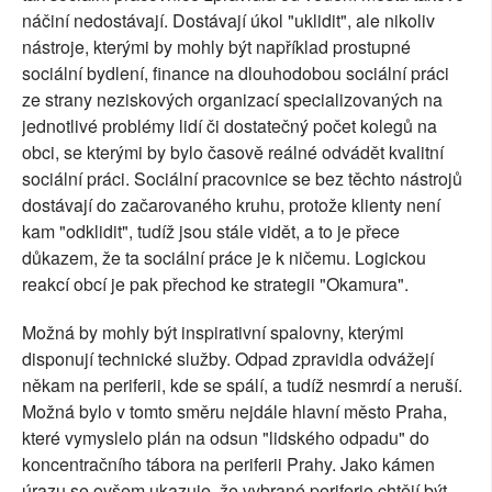
náčiní nedostávají. Dostávají úkol "uklidit", ale nikoliv
nástroje, kterými by mohly být například prostupné
sociální bydlení, finance na dlouhodobou sociální práci
ze strany neziskových organizací specializovaných na
jednotlivé problémy lidí či dostatečný počet kolegů na
obci, se kterými by bylo časově reálné odvádět kvalitní
sociální práci. Sociální pracovnice se bez těchto nástrojů
dostávají do začarovaného kruhu, protože klienty není
kam "odklidit", tudíž jsou stále vidět, a to je přece
důkazem, že ta sociální práce je k ničemu. Logickou
reakcí obcí je pak přechod ke strategii "Okamura".
Možná by mohly být inspirativní spalovny, kterými
disponují technické služby. Odpad zpravidla odvážejí
někam na periferii, kde se spálí, a tudíž nesmrdí a neruší.
Možná bylo v tomto směru nejdále hlavní město Praha,
které vymyslelo plán na odsun "lidského odpadu" do
koncentračního tábora na periferii Prahy. Jako kámen
úrazu se ovšem ukazuje, že vybrané periferie chtějí být