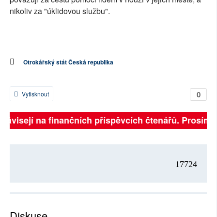
nikoliv za "úklidovou službu".
Otrokářský stát Česká republika
0
Vytisknout
lně závisejí na finančních příspěvcích čtenářů. Prosím
17724
Diskuse