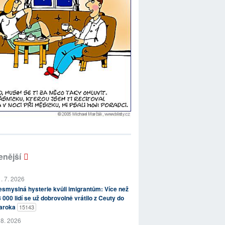
enější
. 7. 2026
smyslná hysterie kvůli imigrantům: Více než
 000 lidí se už dobrovolně vrátilo z Ceuty do
aroka
15143
 8. 2026