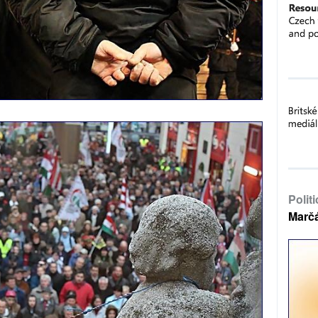
Polit
Marč