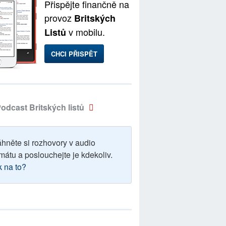
Přispějte finančně na
provoz
Britských
v mobilu.
Listů
CHCI PŘISPĚT
odcast Britských listů
áhněte si rozhovory v audio
mátu a poslouchejte je kdekoliv.
k na to?