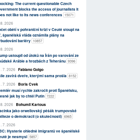
ocking: The current questionable Czech
vernment blocks the access of journalists it
es not like to its news conferences
15071
 8. 2026
čet obětí v pohraniční krizi v Ceutě stoupl na
, španělská vláda oznámila plány na
ybudování bariéry
10857
 8. 2026
ump ustoupil od útoků na Írán po varování ze
aúdské Arábie a hrozbách z Teheránu
9396
. 7. 2026
Fabiano Golgo
álie zavírá dveře, kterými sama prošla
8152
. 7. 2026
Boris Cvek
emiér musí rychle zakročit proti Španělsku,
esně jak by to chtěl Putin
7222
 8. 2026
Bohumil Kartous
acinka jako orwellovský pěšák trumpovské
titeze o demokracii (o skutečnosti)
6965
. 7. 2026
C: Hysterie ohledně imigrantů ve španělské
eutě je nesmysl
5857