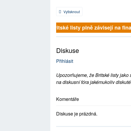
Vytisknout
Britské listy plně závisejí na finanč
Diskuse
Přihlásit
Upozorňujeme, že Britské listy jako 
na diskusní fóra jakémukoliv diskuté
Komentáře
Diskuse je prázdná.