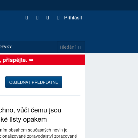
Přihlásit
PĚVKY
spějte. ➥
OBJEDNAT PŘEDPLATNÉ
hno, vůči čemu jsou
ské listy opakem
ním obsahem současných novin je
ionalizované zpravodajství zpracované