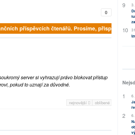
3.
Dů
0
tu
za
ních příspěvcích čtenářů. Prosíme, přispějte. ➥
31
Iz
soukromý server si vyhrazují právo blokovat přístup
Nejsd
rovi, pokud to uznají za důvodné.
6.
Ja
nejnovější
oblíbené
ře
6.
NA
ob
v