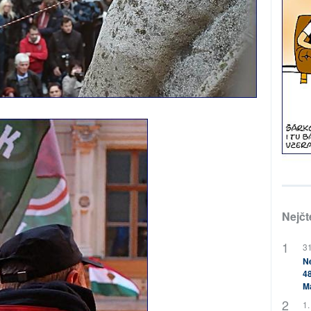
Nejčt
31
Ne
48
M
1.