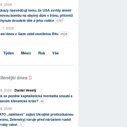
 8. 2026
kazy nasvědčují tomu, že USA svrhly téměř
novou bombu na obytný dům v Íránu, přičemž
hynulo dvouleté dítě a jeho rodiče
4797
. 7. 2026
rael dnes v Gaze zabil osmiletou Ritu
4528
Týden
Měsíc
Rok
Vše
ílenější dnes
 8. 2026
Daniel Veselý
k se pozdně kapitalistická mentalita snoubí s
šením klimatické krize?
43
 8. 2026
TO „naléhavě“ zajistí Ukrajině protivzdušnou
ranu, Zelenskyj varuje před nárůstem ruské
ýroby raket
1