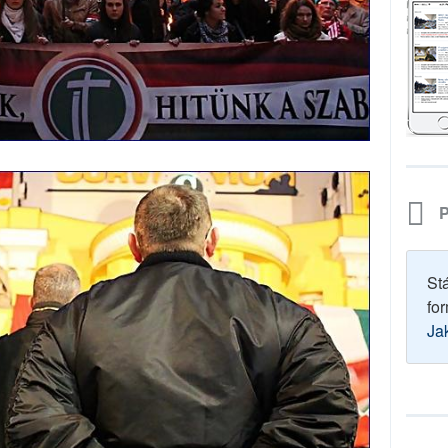
P
St
for
Ja