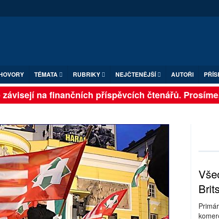
HOVORY
TÉMATA
RUBRIKY
NEJČTENĚJŠÍ
AUTOŘI
PŘÍS
visejí na finančních příspěvcích čtenářů. Prosíme, při
Všec
Brit
Primár
komerc