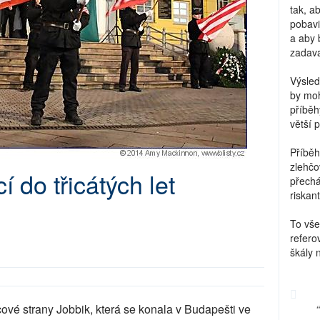
tak, a
pobavi
a aby 
zadava
Výsled
by moh
příběh
větší 
Příběh
zlehčo
 do třicátých let
přechá
riskant
To vše
refero
škály 
cové strany Jobbik, která se konala v Budapešti ve