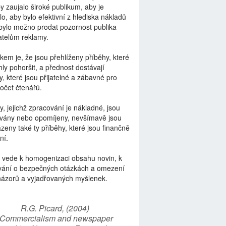
by zaujalo široké publikum, aby je
lo, aby bylo efektivní z hlediska nákladů
bylo možno prodat pozornost publika
telům reklamy.
kem je, že jsou přehlíženy příběhy, které
ly pohoršit, a přednost dostávají
y, které jsou přijatelné a zábavné pro
počet čtenářů.
y, jejichž zpracování je nákladné, jsou
vány nebo opomíjeny, nevšímavě jsou
zeny také ty příběhy, které jsou finančně
ní.
 vede k homogenizaci obsahu novin, k
vání o bezpečných otázkách a omezení
názorů a vyjadřovaných myšlenek.
R.G. Picard, (2004)
“Commercialism and newspaper