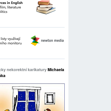
icky nekorektní karikatury
Michaela
áka