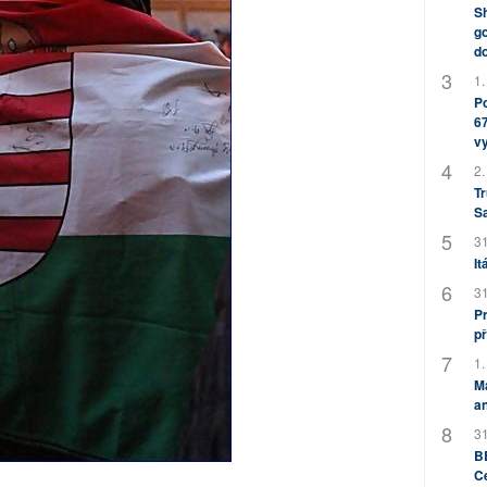
Sh
go
do
1.
Po
67
v
2.
Tr
S
31
It
31
Pr
př
1.
M
an
31
BB
C