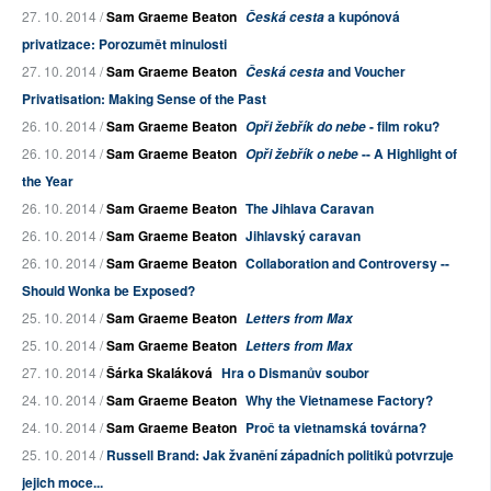
27. 10. 2014 /
Sam Graeme Beaton
a kupónová
Česká cesta
privatizace: Porozumět minulosti
27. 10. 2014 /
Sam Graeme Beaton
and Voucher
Česká cesta
Privatisation: Making Sense of the Past
26. 10. 2014 /
Sam Graeme Beaton
- film roku?
Opři žebřík do nebe
26. 10. 2014 /
Sam Graeme Beaton
-- A Highlight of
Opři žebřík o nebe
the Year
26. 10. 2014 /
Sam Graeme Beaton
The Jihlava Caravan
26. 10. 2014 /
Sam Graeme Beaton
Jihlavský caravan
26. 10. 2014 /
Sam Graeme Beaton
Collaboration and Controversy --
Should Wonka be Exposed?
25. 10. 2014 /
Sam Graeme Beaton
Letters from Max
25. 10. 2014 /
Sam Graeme Beaton
Letters from Max
27. 10. 2014 /
Šárka Skaláková
Hra o Dismanův soubor
24. 10. 2014 /
Sam Graeme Beaton
Why the Vietnamese Factory?
24. 10. 2014 /
Sam Graeme Beaton
Proč ta vietnamská továrna?
25. 10. 2014 /
Russell Brand: Jak žvanění západních politiků potvrzuje
jejich moce...