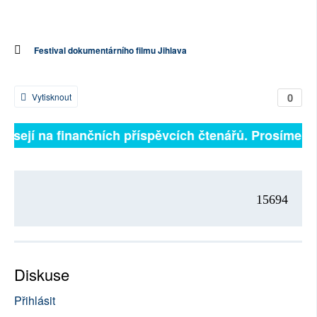
Festival dokumentárního filmu Jihlava
0
Vytisknout
ávisejí na finančních příspěvcích čtenářů. Prosíme, př
15694
Diskuse
Přihlásit