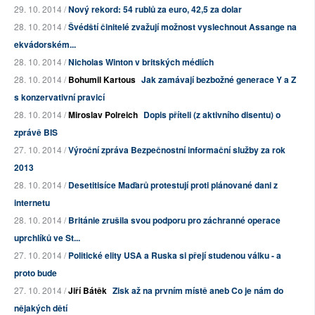
29. 10. 2014 /
Nový rekord: 54 rublů za euro, 42,5 za dolar
28. 10. 2014 /
Švédští činitelé zvažují možnost vyslechnout Assange na
ekvádorském...
28. 10. 2014 /
Nicholas Winton v britských médiích
28. 10. 2014 /
Bohumil Kartous
Jak zamávají bezbožné generace Y a Z
s konzervativní pravicí
28. 10. 2014 /
Miroslav Polreich
Dopis příteli (z aktivního disentu) o
zprávě BIS
27. 10. 2014 /
Výroční zpráva Bezpečnostní informační služby za rok
2013
28. 10. 2014 /
Desetitisíce Maďarů protestují proti plánované dani z
internetu
28. 10. 2014 /
Británie zrušila svou podporu pro záchranné operace
uprchlíků ve St...
27. 10. 2014 /
Politické elity USA a Ruska si přejí studenou válku - a
proto bude
27. 10. 2014 /
Jiří Bátěk
Zisk až na prvním místě aneb Co je nám do
nějakých dětí