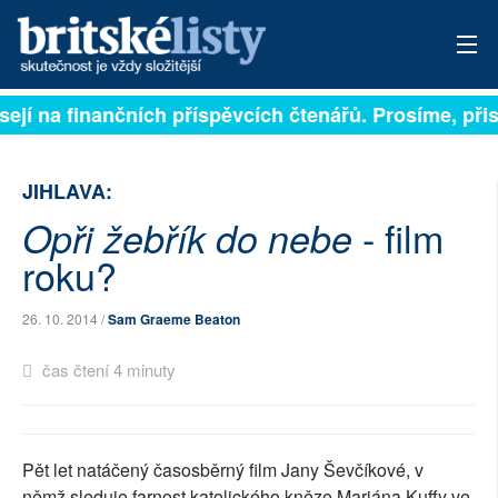
sejí na finančních příspěvcích čtenářů. Prosíme, přisp
PŘIHLÁSIT
AKTUÁLNÍ VYDÁNÍ
JIHLAVA:
ARCHIV
- film
Opři žebřík do nebe
roku?
ROZHOVORY
TÉMATA
26. 10. 2014 /
Sam Graeme Beaton
čas čtení 4 minuty
NEJČTENĚJŠÍ ZA 7 DNÍ
AUTOŘI
Pět let natáčený časosběrný film Jany Ševčíkové, v
PŘÍSPĚVKY NA PROVOZ
němž sleduje farnost katolického kněze Mariána Kuffy ve