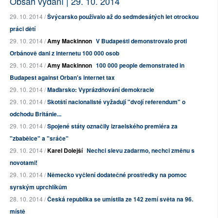
Obsah vydání | 29. 10. 2014
29. 10. 2014 /
Švýcarsko používalo až do sedmdesátých let otrockou
práci dětí
29. 10. 2014 /
Amy Mackinnon
V Budapešti demonstrovalo proti
Orbánově dani z internetu 100 000 osob
29. 10. 2014 /
Amy Mackinnon
100 000 people demonstrated in
Budapest against Orban's internet tax
29. 10. 2014 /
Maďarsko: Vyprázdňování demokracie
29. 10. 2014 /
Skotští nacionalisté vyžadují "dvojí referendum" o
odchodu Británie...
29. 10. 2014 /
Spojené státy označily izraelského premiéra za
"zbabělce" a "sráče"
29. 10. 2014 /
Karel Dolejší
Nechci slevu zadarmo, nechci změnu s
novotami!
29. 10. 2014 /
Německo vyčlení dodatečné prostředky na pomoc
syrským uprchlíkům
28. 10. 2014 /
Česká republika se umístila ze 142 zemí světa na 96.
místě