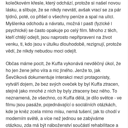
kolečkovém křesle, který odchází, protože si našel novou
lásku, a slibuje, že se nikdy nevrátí, avšak vrací se za pár
týdnů, poté, co přišel o všechny peníze a spal na ulici.
Myšlenka odchodu a návratu, možná i pasti (fyzické i
psychické) se často opakuje po celý film. Mnoho z těch,
kteří chtějí odejít, jsou naprosto nepřipraveni na život
venku, ti, kdo jsou v útulku dlouhodobě, rezignují, protože
vědí, že nikdy nebudou moci odejít.
Občas máme pocit, že Kuffa vykonává nevděčný úkol, že
ho jen žene jeho víra a nic jiného. Jenže to, jak
Ševčíková dokumentuje interakci mezi protagonisty,
vytváří dojem, že bez svých oveček by byl Kuffa ztracen,
stejně jako mnohé z nich by byly ztraceny bez něho. To
neznamená, že všechno, co Kuffa dělá, je dílo světce - ve
filmu jsou pasáže, pojednávající o sociálních otázkách,
kde je kněz zcela mimo mísu, nemá tušení, jak to chodí v
moderním světě, a více než jednou se zabýváme
otázkou, zda má být náboženství součástí rehabilitace a