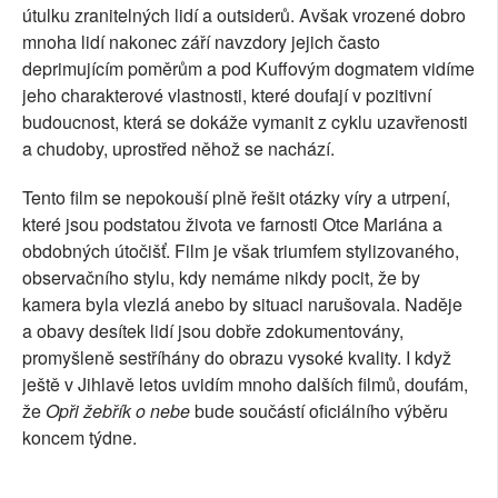
útulku zranitelných lidí a outsiderů. Avšak vrozené dobro
mnoha lidí nakonec září navzdory jejich často
deprimujícím poměrům a pod Kuffovým dogmatem vidíme
jeho charakterové vlastnosti, které doufají v pozitivní
budoucnost, která se dokáže vymanit z cyklu uzavřenosti
a chudoby, uprostřed něhož se nachází.
Tento film se nepokouší plně řešit otázky víry a utrpení,
které jsou podstatou života ve farnosti Otce Mariána a
obdobných útočišť. Film je však triumfem stylizovaného,
observačního stylu, kdy nemáme nikdy pocit, že by
kamera byla vlezlá anebo by situaci narušovala. Naděje
a obavy desítek lidí jsou dobře zdokumentovány,
promyšleně sestříhány do obrazu vysoké kvality. I když
ještě v Jihlavě letos uvidím mnoho dalších filmů, doufám,
že
Opři žebřík o nebe
bude součástí oficiálního výběru
koncem týdne.