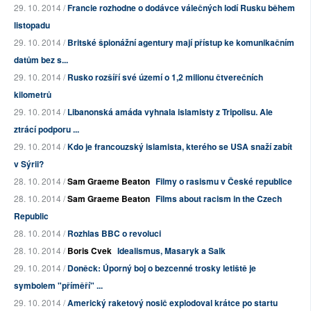
29. 10. 2014 /
Francie rozhodne o dodávce válečných lodí Rusku během
listopadu
29. 10. 2014 /
Britské špionážní agentury mají přístup ke komunikačním
datům bez s...
29. 10. 2014 /
Rusko rozšíří své území o 1,2 milionu čtverečních
kilometrů
29. 10. 2014 /
Libanonská amáda vyhnala islamisty z Tripolisu. Ale
ztrácí podporu ...
29. 10. 2014 /
Kdo je francouzský islamista, kterého se USA snaží zabít
v Sýrii?
28. 10. 2014 /
Sam Graeme Beaton
Filmy o rasismu v České republice
28. 10. 2014 /
Sam Graeme Beaton
Films about racism in the Czech
Republic
28. 10. 2014 /
Rozhlas BBC o revoluci
28. 10. 2014 /
Boris Cvek
Idealismus, Masaryk a Salk
29. 10. 2014 /
Doněck: Úporný boj o bezcenné trosky letiště je
symbolem "příměří" ...
29. 10. 2014 /
Americký raketový nosič explodoval krátce po startu