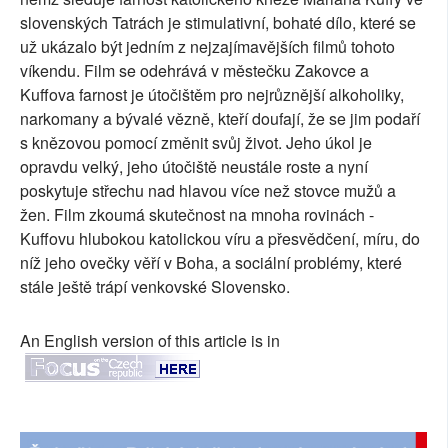
slovenských Tatrách je stimulativní, bohaté dílo, které se
SOCIÁLNÍ SÍTĚ
už ukázalo být jedním z nejzajímavějších filmů tohoto
víkendu. Film se odehrává v městečku Zakovce a
RUBRIKY
Kuffova farnost je útočištěm pro nejrůznější alkoholiky,
PLNÁ VERZE STRÁNEK
narkomany a bývalé vězně, kteří doufají, že se jim podaří
s knězovou pomocí změnit svůj život. Jeho úkol je
opravdu velký, jeho útočiště neustále roste a nyní
poskytuje střechu nad hlavou více než stovce mužů a
žen. Film zkoumá skutečnost na mnoha rovinách -
Kuffovu hlubokou katolickou víru a přesvědčení, míru, do
níž jeho ovečky věří v Boha, a sociální problémy, které
stále ještě trápí venkovské Slovensko.
An English version of this article is in