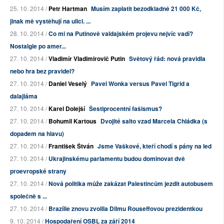
25. 10. 2014 /
Petr Hartman
Musím zaplatit bezodkladně 21 000 Kč,
jinak mě vystěhují na ulici. ...
28. 10. 2014 /
Co mi na Putinově valdajském projevu nejvíc vadí?
Nostalgie po amer...
27. 10. 2014 /
Vladimír Vladimirovič Putin
Světový řád: nová pravidla
nebo hra bez pravidel?
27. 10. 2014 /
Daniel Veselý
Pavel Wonka versus Pavel Tigrid a
dalajláma
27. 10. 2014 /
Karel Dolejší
Šestiprocentní fašismus?
27. 10. 2014 /
Bohumil Kartous
Dvojité salto vzad Marcela Chládka (s
dopadem na hlavu)
27. 10. 2014 /
František Štván
Jsme Vaškové, kteří chodí s pány na led
27. 10. 2014 /
Ukrajinskému parlamentu budou dominovat dvě
proevropské strany
27. 10. 2014 /
Nová politika může zakázat Palestincům jezdit autobusem
společně s ...
27. 10. 2014 /
Brazílie znovu zvolila Dilmu Rouseffovou prezidentkou
9. 10. 2014 /
Hospodaření OSBL za září 2014