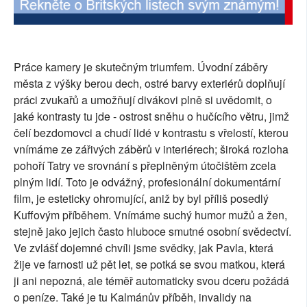
Práce kamery je skutečným triumfem. Úvodní záběry
města z výšky berou dech, ostré barvy exteriérů doplňují
práci zvukařů a umožňují divákovi plně si uvědomit, o
jaké kontrasty tu jde - ostrost sněhu o hučícího větru, jimž
čelí bezdomovci a chudí lidé v kontrastu s vřelostí, kterou
vnímáme ze zářivých záběrů v interiérech; široká rozloha
pohoří Tatry ve srovnání s přeplněným útočištěm zcela
plným lidí. Toto je odvážný, profesionální dokumentární
film, je esteticky ohromující, aniž by byl příliš posedlý
Kuffovým příběhem. Vnímáme suchý humor mužů a žen,
stejně jako jejich často hluboce smutné osobní svědectví.
Ve zvlášť dojemné chvíli jsme svědky, jak Pavla, která
žije ve farnosti už pět let, se potká se svou matkou, která
ji ani nepozná, ale téměř automaticky svou dceru požádá
o peníze. Také je tu Kalmánův příběh, invalidy na