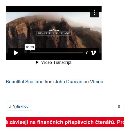
SOCIÁLNÍ SÍTĚ
RUBRIKY
PLNÁ VERZE STRÁNEK
Beautiful Scotland
from
John Duncan
on
Vimeo
.
0
Vytisknout
plně závisejí na finančních příspěvcích čtenářů. Prosí