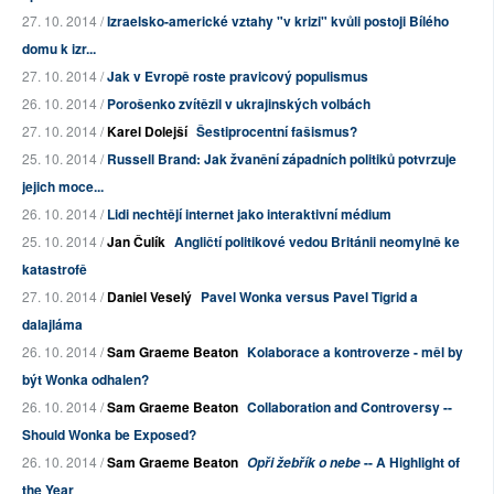
27. 10. 2014 /
Izraelsko-americké vztahy "v krizi" kvůli postoji Bílého
domu k izr...
27. 10. 2014 /
Jak v Evropě roste pravicový populismus
26. 10. 2014 /
Porošenko zvítězil v ukrajinských volbách
27. 10. 2014 /
Karel Dolejší
Šestiprocentní fašismus?
25. 10. 2014 /
Russell Brand: Jak žvanění západních politiků potvrzuje
jejich moce...
26. 10. 2014 /
Lidi nechtějí internet jako interaktivní médium
25. 10. 2014 /
Jan Čulík
Angličtí politikové vedou Británii neomylně ke
katastrofě
27. 10. 2014 /
Daniel Veselý
Pavel Wonka versus Pavel Tigrid a
dalajláma
26. 10. 2014 /
Sam Graeme Beaton
Kolaborace a kontroverze - měl by
být Wonka odhalen?
26. 10. 2014 /
Sam Graeme Beaton
Collaboration and Controversy --
Should Wonka be Exposed?
26. 10. 2014 /
Sam Graeme Beaton
-- A Highlight of
Opři žebřík o nebe
the Year