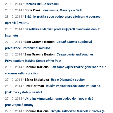
28. 10. 2014 /
Rozhlas BBC o revoluci
28. 10. 2014 /
Boris Cvek
Idealismus, Masaryk a Salk
28. 10. 2014 /
Británie zrušila svou podporu pro záchranné operace
uprchlíků ve St...
28. 10. 2014 /
Desetitisíce Maďarů protestují proti plánované dani z
internetu
27. 10. 2014 /
Sam Graeme Beaton
a kupónová
Česká cesta
privatizace: Porozumět minulosti
27. 10. 2014 /
Sam Graeme Beaton
and Voucher
Česká cesta
Privatisation: Making Sense of the Past
28. 10. 2014 /
Bohumil Kartous
Jak zamávají bezbožné generace Y a Z
s konzervativní pravicí
27. 10. 2014 /
Šárka Skaláková
Hra o Dismanův soubor
25. 10. 2014 /
Petr Hartman
Musím zaplatit bezodkladně 21 000 Kč,
jinak mě vystěhují na ulici. ...
27. 10. 2014 /
Ukrajinskému parlamentu budou dominovat dvě
proevropské strany
27. 10. 2014 /
Bohumil Kartous
Dvojité salto vzad Marcela Chládka (s