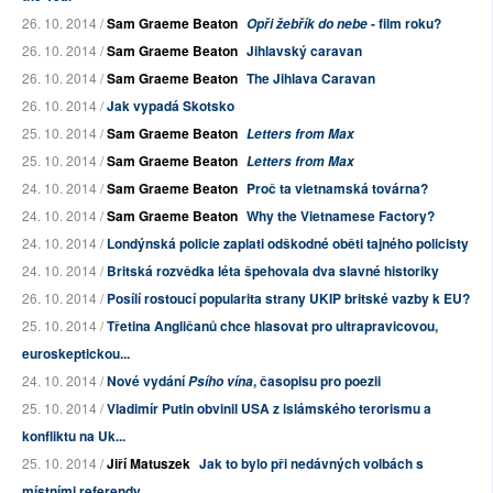
26. 10. 2014 /
Sam Graeme Beaton
- film roku?
Opři žebřík do nebe
26. 10. 2014 /
Sam Graeme Beaton
Jihlavský caravan
26. 10. 2014 /
Sam Graeme Beaton
The Jihlava Caravan
26. 10. 2014 /
Jak vypadá Skotsko
25. 10. 2014 /
Sam Graeme Beaton
Letters from Max
25. 10. 2014 /
Sam Graeme Beaton
Letters from Max
24. 10. 2014 /
Sam Graeme Beaton
Proč ta vietnamská továrna?
24. 10. 2014 /
Sam Graeme Beaton
Why the Vietnamese Factory?
24. 10. 2014 /
Londýnská policie zaplati odškodné oběti tajného policisty
24. 10. 2014 /
Britská rozvědka léta špehovala dva slavné historiky
26. 10. 2014 /
Posílí rostoucí popularita strany UKIP britské vazby k EU?
25. 10. 2014 /
Třetina Angličanů chce hlasovat pro ultrapravicovou,
euroskeptickou...
24. 10. 2014 /
Nové vydání
, časopisu pro poezii
Psího vína
25. 10. 2014 /
Vladimír Putin obvinil USA z islámského terorismu a
konfliktu na Uk...
25. 10. 2014 /
Jiří Matuszek
Jak to bylo při nedávných volbách s
místními referendy