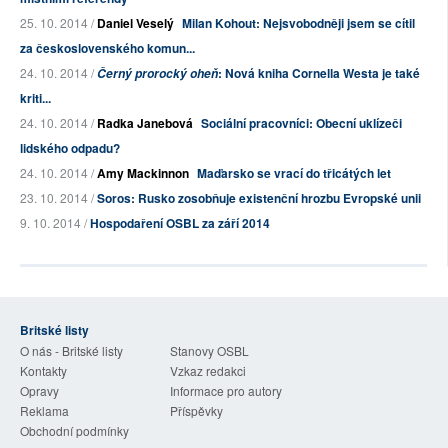
25. 10. 2014 /
Daniel Veselý
Milan Kohout: Nejsvobodněji jsem se cítil
za československého komun...
24. 10. 2014 /
: Nová kniha Cornella Westa je také
Černý prorocký oheň
kriti...
24. 10. 2014 /
Radka Janebová
Sociální pracovníci: Obecní uklízeči
lidského odpadu?
24. 10. 2014 /
Amy Mackinnon
Maďarsko se vrací do třicátých let
23. 10. 2014 /
Soros: Rusko zosobňuje existenční hrozbu Evropské unii
9. 10. 2014 /
Hospodaření OSBL za září 2014
Britské listy
O nás - Britské listy
Stanovy OSBL
Kontakty
Vzkaz redakci
Opravy
Informace pro autory
Reklama
Příspěvky
Obchodní podmínky