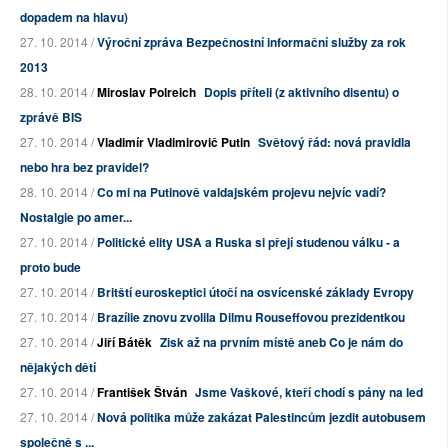
dopadem na hlavu)
27. 10. 2014 /
Výroční zpráva Bezpečnostní informační služby za rok
2013
28. 10. 2014 /
Miroslav Polreich
Dopis příteli (z aktivního disentu) o
zprávě BIS
27. 10. 2014 /
Vladimír Vladimirovič Putin
Světový řád: nová pravidla
nebo hra bez pravidel?
28. 10. 2014 /
Co mi na Putinově valdajském projevu nejvíc vadí?
Nostalgie po amer...
27. 10. 2014 /
Politické elity USA a Ruska si přejí studenou válku - a
proto bude
27. 10. 2014 /
Britští euroskeptici útočí na osvícenské základy Evropy
27. 10. 2014 /
Brazílie znovu zvolila Dilmu Rouseffovou prezidentkou
27. 10. 2014 /
Jiří Bátěk
Zisk až na prvním místě aneb Co je nám do
nějakých dětí
27. 10. 2014 /
František Štván
Jsme Vaškové, kteří chodí s pány na led
27. 10. 2014 /
Nová politika může zakázat Palestincům jezdit autobusem
společně s ...