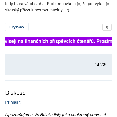
tedy hlasová obsluha. Problém ovšem je, že pro výtah je
skotský přízvuk nesrozumitelný... :)
0
Vytisknout
 závisejí na finančních příspěvcích čtenářů. Prosíme, 
14568
Diskuse
Přihlásit
Upozorňujeme, že Britské listy jako soukromý server si