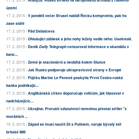
Analýza: Rusko střílelo na ukrajinskou armádu z ruského
území
17. 2. 2015 /
V pondělí večer Brusel nabídl Řecku kompromis, pak ho
zase stáhl
17. 2. 2015 /
Pád Debalceva
17. 2. 2015 /
Ohlušující záblesk a jeho nohy ležely vedle něho. Useknuté.
17. 2. 2015 /
Deník
cenzuroval informace o skandálu v
Daily Telegraph
banc...
17. 2. 2015 /
Země je stacionární a neobíhá kolem Slunce
17. 2. 2015 /
Jak Rusko podporuje ultrapravicové strany v Evropě
17. 2. 2015 /
Půjčku Marine Le Penové poskytla První Česko-ruská
banka podnikajíc...
17. 2. 2015 /
Anglikánská církev doporučuje voličům, jak hlasovat v
nadcházejícíc...
17. 2. 2015 /
Ukrajina: Proruští vzbouřenci nemohou přestat střílet "z
morálních ...
16. 2. 2015 /
Západ se musí naučit žít s Putinem, varuje bývalý šéf
britské MI6