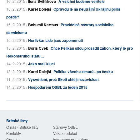
16. 2. 2015 /
Ilona Švihlíková
A všichni budeme věřitelé
16. 2. 2015 /
Karel Dolejší
Opravdu je na neutrální Ukrajinu příliš
pozdě?
16. 2. 2015 /
Bohumil Kartous
Pravidelné návraty sociálního
darwinismu
15. 2. 2015 /
Horlivka: Lidé jsou zapomenuti
15. 2. 2015 /
Boris Cvek
Chce Pelikán silou prosadit zákon, který je pro
Rekonstrukci státu ...
14. 2. 2015 /
Jako malí kluci
13. 2. 2015 /
Karel Dolejší
Politika všech azimutů - po česku
11. 2. 2015 /
Vysvětlení, proč Skoti chtějí nezávislost
14. 2. 2015 /
Hospodaření OSBL za leden 2015
Britské listy
O nás - Britské listy
Stanovy OSBL
Kontakty
Vzkaz redakci
Opravy
Informace pro autory