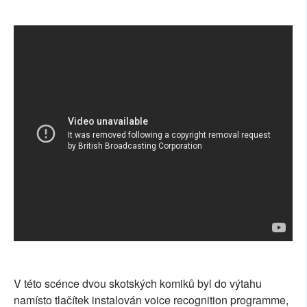
SOCIÁLNÍ SÍTĚ
RUBRIKY
PLNÁ VERZE STRÁNEK
V této scénce dvou skotských komiků byl do výtahu
namísto tlačítek instalován voice recognition programme,