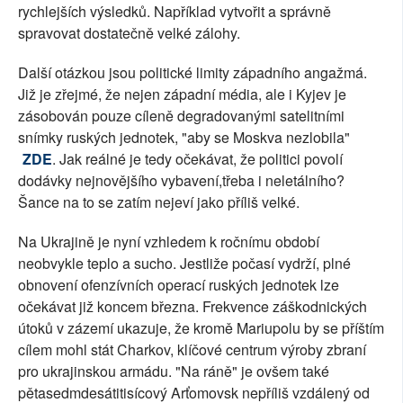
rychlejších výsledků. Například vytvořit a správně
spravovat dostatečně velké zálohy.
Další otázkou jsou politické limity západního angažmá.
Již je zřejmé, že nejen západní média, ale i Kyjev je
zásobován pouze cíleně degradovanými satelitními
snímky ruských jednotek, "aby se Moskva nezlobila"
ZDE
. Jak reálné je tedy očekávat, že politici povolí
dodávky nejnovějšího vybavení,třeba i neletálního?
Šance na to se zatím nejeví jako příliš velké.
Na Ukrajině je nyní vzhledem k ročnímu období
neobvykle teplo a sucho. Jestliže počasí vydrží, plné
obnovení ofenzívních operací ruských jednotek lze
očekávat již koncem března. Frekvence záškodnických
útoků v zázemí ukazuje, že kromě Mariupolu by se příštím
cílem mohl stát Charkov, klíčové centrum výroby zbraní
pro ukrajinskou armádu. "Na ráně" je ovšem také
pětasedmdesátitisícový Arťomovsk nepříliš vzdálený od