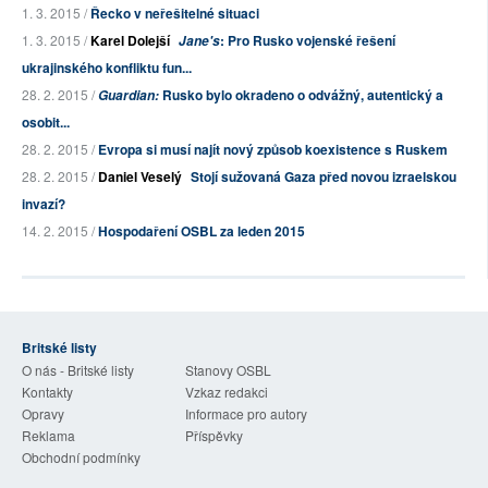
1. 3. 2015 /
Řecko v neřešitelné situaci
1. 3. 2015 /
Karel Dolejší
: Pro Rusko vojenské řešení
Jane's
ukrajinského konfliktu fun...
28. 2. 2015 /
Rusko bylo okradeno o odvážný, autentický a
Guardian:
osobit...
28. 2. 2015 /
Evropa si musí najít nový způsob koexistence s Ruskem
28. 2. 2015 /
Daniel Veselý
Stojí sužovaná Gaza před novou izraelskou
invazí?
14. 2. 2015 /
Hospodaření OSBL za leden 2015
Britské listy
O nás - Britské listy
Stanovy OSBL
Kontakty
Vzkaz redakci
Opravy
Informace pro autory
Reklama
Příspěvky
Obchodní podmínky