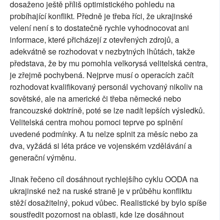
dosaženo ještě příliš optimistického pohledu na
probíhající konflikt. Předně je třeba říci, že ukrajinské
velení není s to dostatečně rychle vyhodnocovat ani
informace, které přicházejí z otevřených zdrojů, a
adekvátně se rozhodovat v nezbytných lhůtách, takže
představa, že by mu pomohla velkorysá velitelská centra,
je zřejmě pochybená. Nejprve musí o operacích začít
rozhodovat kvalifikovaný personál vychovaný nikoliv na
sovětské, ale na americké či třeba německé nebo
francouzské doktríně, poté se lze nadít lepších výsledků.
Velitelská centra mohou pomoci teprve po splnění
uvedené podmínky. A tu nelze splnit za měsíc nebo za
dva, vyžádá si léta práce ve vojenském vzdělávání a
generační výměnu.
Jinak řečeno cíl dosáhnout rychlejšího cyklu OODA na
ukrajinské než na ruské straně je v průběhu konfliktu
stěží dosažitelný, pokud vůbec. Realistické by bylo spíše
soustředit pozornost na oblasti, kde lze dosáhnout