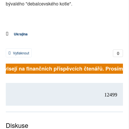
bývalého "debalcevského kotle".
Ukrajina
0
Vytisknout
závisejí na finančních příspěvcích čtenářů. Prosíme, p
12499
Diskuse