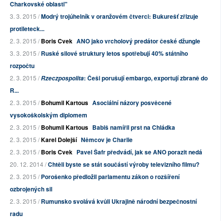
Charkovské oblasti"
3. 3. 2015 /
Modrý trojúhelník v oranžovém čtverci: Bukurešť zřizuje
protileteck...
2. 3. 2015 /
Boris Cvek
ANO jako vrcholový predátor české džungle
3. 3. 2015 /
Ruské silové struktury letos spotřebují 40% státního
rozpočtu
2. 3. 2015 /
: Češi porušují embargo, exportují zbraně do
Rzeczpospolita
R...
2. 3. 2015 /
Bohumil Kartous
Asociální názory posvěcené
vysokoškolským diplomem
2. 3. 2015 /
Bohumil Kartous
Babiš namířil prst na Chládka
2. 3. 2015 /
Karel Dolejší
Němcov je Charlie
2. 3. 2015 /
Boris Cvek
Pavel Šafr předvádí, jak se ANO porazit nedá
20. 12. 2014 /
Chtěli byste se stát součástí výroby televizního filmu?
2. 3. 2015 /
Porošenko předložil parlamentu zákon o rozšíření
ozbrojených sil
2. 3. 2015 /
Rumunsko svolává kvůli Ukrajině národní bezpečnostní
radu