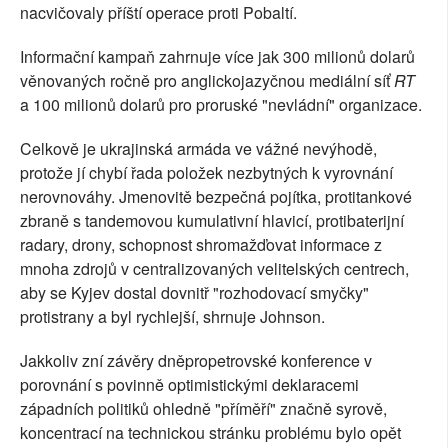
nacvičovaly příští operace proti Pobaltí.
Informační kampaň zahrnuje více jak 300 milionů dolarů
věnovaných ročně pro anglickojazyčnou mediální síť
RT
a 100 milionů dolarů pro proruské "nevládní" organizace.
Celkově je ukrajinská armáda ve vážné nevýhodě,
protože jí chybí řada položek nezbytných k vyrovnání
nerovnováhy. Jmenovitě bezpečná pojítka, protitankové
zbraně s tandemovou kumulativní hlavicí, protibaterijní
radary, drony, schopnost shromažďovat informace z
mnoha zdrojů v centralizovaných velitelských centrech,
aby se Kyjev dostal dovnitř "rozhodovací smyčky"
protistrany a byl rychlejší, shrnuje Johnson.
Jakkoliv zní závěry dněpropetrovské konference v
porovnání s povinně optimistickými deklaracemi
západních politiků ohledně "příměří" značně syrově,
koncentrací na technickou stránku problému bylo opět