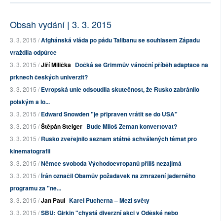
Obsah vydání | 3. 3. 2015
3. 3. 2015 /
Afghánská vláda po pádu Talibanu se souhlasem Západu
vraždila odpůrce
3. 3. 2015 /
Jiří Milička
Dočká se Grimmův vánoční příběh adaptace na
prknech českých univerzit?
3. 3. 2015 /
Evropská unie odsoudila skutečnost, že Rusko zabránilo
polským a lo...
3. 3. 2015 /
Edward Snowden "je připraven vrátit se do USA"
3. 3. 2015 /
Štěpán Steiger
Bude Miloš Zeman konvertovat?
3. 3. 2015 /
Rusko zveřejnilo seznam státně schválených témat pro
kinematografii
3. 3. 2015 /
Němce svoboda Východoevropanů příliš nezajímá
3. 3. 2015 /
Írán označil Obamův požadavek na zmrazení jaderného
programu za "ne...
3. 3. 2015 /
Jan Paul
Karel Pucherna – Mezi světy
3. 3. 2015 /
SBU: Girkin "chystá diverzní akci v Oděské nebo