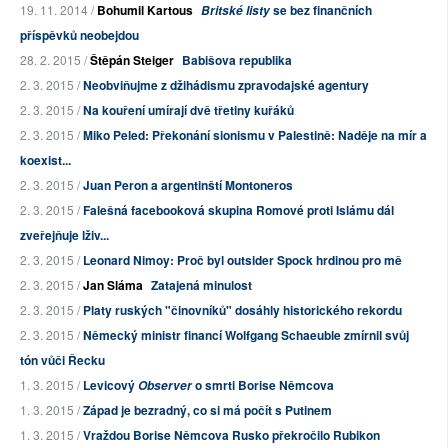
19. 11. 2014 /
Bohumil Kartous
se bez finančních
Britské listy
příspěvků neobejdou
28. 2. 2015 /
Štěpán Steiger
Babišova republika
2. 3. 2015 /
Neobviňujme z džihádismu zpravodajské agentury
2. 3. 2015 /
Na kouření umírají dvě třetiny kuřáků
2. 3. 2015 /
Miko Peled: Překonání sionismu v Palestině: Naděje na mír a
koexist...
2. 3. 2015 /
Juan Peron a argentinští Montoneros
2. 3. 2015 /
Falešná facebooková skupina Romové proti Islámu dál
zveřejňuje lživ...
2. 3. 2015 /
Leonard Nimoy: Proč byl outsider Spock hrdinou pro mě
2. 3. 2015 /
Jan Sláma
Zatajená minulost
2. 3. 2015 /
Platy ruských "činovníků" dosáhly historického rekordu
2. 3. 2015 /
Německý ministr financí Wolfgang Schaeuble zmírnil svůj
tón vůči Řecku
1. 3. 2015 /
Levicový
o smrti Borise Němcova
Observer
1. 3. 2015 /
Západ je bezradný, co si má počít s Putinem
1. 3. 2015 /
Vraždou Borise Němcova Rusko překročilo Rubikon