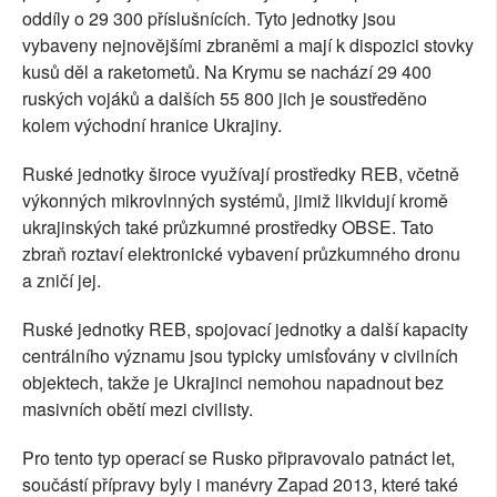
oddíly o 29 300 příslušnících. Tyto jednotky jsou
vybaveny nejnovějšími zbraněmi a mají k dispozici stovky
kusů děl a raketometů. Na Krymu se nachází 29 400
ruských vojáků a dalších 55 800 jich je soustředěno
kolem východní hranice Ukrajiny.
Ruské jednotky široce využívají prostředky REB, včetně
výkonných mikrovlnných systémů, jimiž likvidují kromě
ukrajinských také průzkumné prostředky OBSE. Tato
zbraň roztaví elektronické vybavení průzkumného dronu
a zničí jej.
Ruské jednotky REB, spojovací jednotky a další kapacity
centrálního významu jsou typicky umisťovány v civilních
objektech, takže je Ukrajinci nemohou napadnout bez
masivních obětí mezi civilisty.
Pro tento typ operací se Rusko připravovalo patnáct let,
součástí přípravy byly i manévry Zapad 2013, které také