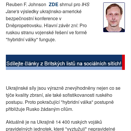
Reuben F. Johnson
ZDE
shrnul pro
IHS
SOCIÁLNÍ SÍTĚ
Jane's
výsledky ukrajinsko-americké
bezpečnostní konference v
RUBRIKY
Dněpropetrovsku. Hlavní závěr zní: Pro
ruskou stranu vojenské řešení ve formě
PLNÁ VERZE STRÁNEK
"hybridní války" funguje.
Ukrajinské síly jsou výrazně znevýhodněny nejen co se
týče kvality zbraní, ale také sofistikovanosti ruského
postupu. Proto pokračující "hybridní válka" postupně
přibližuje Rusko žádaným cílům.
Aktuálně je na Ukrajině 14 400 ruských vojáků
pravidelných jednotek, které "vyztužují" nepravidelné