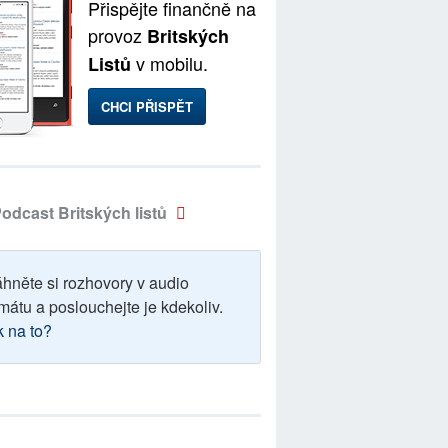
Přispějte finančně na
provoz
Britských
v mobilu.
Listů
CHCI PŘISPĚT
odcast Britských listů
áhněte si rozhovory v audio
mátu a poslouchejte je kdekoliv.
k na to?