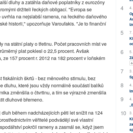
alší dluhy a zatáhla daňové poplatníky z eurozóny
4.
omými držiteli řeckých obligací. "Evropa se
Op
 že uvrhla na nejslabší ramena, na řeckého daňového
Am
ské historii," upozorňuje Varoufakis. "Je to finanční
i
7.
Kl
y na státní platy o třetinu. Počet pracovních míst ve
od
Průměrný plat poklesl o 22,5 procent. Avšak
5.
, ze 157 procent r. 2012 na 182 procent v loňském
Zá
4
3.
S
t fiskálních škrtů - bez měnového stimulu, bez
ce dluhu, které jsou vždy normálně součástí balíků
4.
Iz
ika změnšila o čtvrtinu, a tím se výrazně zmenšila
4.
tit dluhové břemeno.
„
 dluh během nadcházejících pěti let snížit na 124
3.
Kl
prostřednictvím věřitelé podvádějí své vlastní
za
spodářství pokrčil rameny a zasmál se, když jsem
s