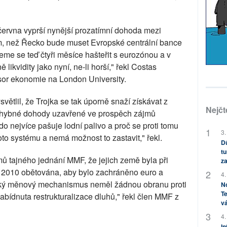
ervna vyprší nynější prozatímní dohoda mezi
m, než Řecko bude muset Evropské centrální bance
deme se teď čtyři měsíce hašteřit s eurozónou a v
likvidity jako nyní, ne-li horší," řekl Costas
esor ekonomie na London University.
ětlil, že Trojka se tak úporně snaží získávat z
Nejčt
ochybné dohody uzavřené ve prospěch zájmů
o nejvíce pašuje lodní palivo a proč se proti tomu
3.
oto systému a nemá možnost to zastavit," řekl.
Dů
tu
 tajného jednání MMF, že jejich země byla při
za
 2010 obětována, aby bylo zachráněno euro a
4.
ský měnový mechanismus neměl žádnou obranu proti
No
Te
bídnuta restrukturalizace dluhů," řekl člen MMF z
vá
4.
In