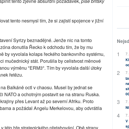
 splnit tento zjevně absurdní požadavek,
píše britský
dovat tento nesmysl tím, že si zajistí spojence v jižní
tavení Syrizy beznadějné. Jenže nic na tomto
Nejsd
zóna donutila Řecko k odchodu tím, že by mu
rně by vyvolala kolaps řeckého bankovního systému,
7.
Kl
ici mučednický stát. Porušila by celistvost měnové
od
ovanou výměnu "ERM3". Tím by vyvolala další útoky
7.
ánek řetězu.
Iz
na
na Balkáně octl v chaosu. Musel by jednat se
si
či NATO a ochotným postavit se na stranu Ruska.
0
krajiny přes Levant až po severní Afriku. Proto
7.
Ni
Obama a požádal Angelu Merkelovou, aby odvrátila
7.
V
sp
v této hře strategického přetahování. Obě strany