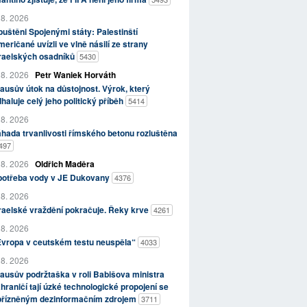
 8. 2026
uštěni Spojenými státy: Palestinští
eričané uvízli ve vlně násilí ze strany
zraelských osadníků
5430
 8. 2026
Petr Waniek Horváth
ausův útok na důstojnost. Výrok, který
haluje celý jeho politický příběh
5414
 8. 2026
hada trvanlivosti římského betonu rozluštěna
497
 8. 2026
Oldřich Maděra
potřeba vody v JE Dukovany
4376
 8. 2026
raelské vraždění pokračuje. Řeky krve
4261
 8. 2026
Evropa v ceutském testu neuspěla“
4033
 8. 2026
ausův podržtaška v roli Babišova ministra
hraničí tají úzké technologické propojení se
přízněným dezinformačním zdrojem
3711