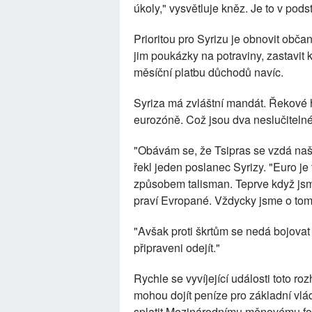
úkoly," vysvětluje kněz. Je to v podst
Prioritou pro Syrizu je obnovit obč
jim poukázky na potraviny, zastavit
měsíční platbu důchodů navíc.
Syriza má zvláštní mandát. Řekové hl
eurozóně. Což jsou dva neslučitelné 
"Obávám se, že Tsipras se vzdá naše
řekl jeden poslanec Syrizy. "Euro je
způsobem talisman. Teprve když jsme 
praví Evropané. Vždycky jsme o tom 
"Avšak proti škrtům se nedá bojova
připraveni odejít."
Rychle se vyvíjející události toto ro
mohou dojít peníze pro základní vlá
splatit Mezinárodnímu měnovému fon