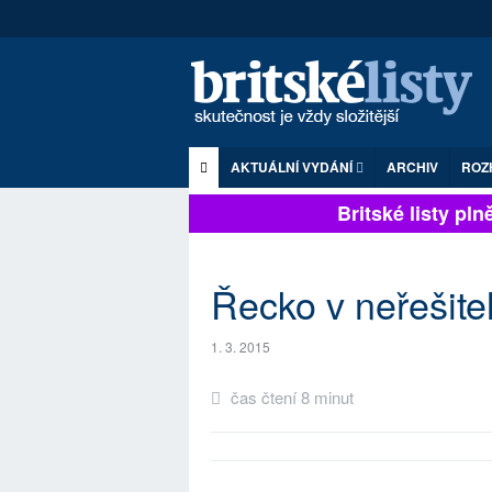
AKTUÁLNÍ VYDÁNÍ
ARCHIV
ROZ
Britské listy plně 
Řecko v neřešitel
1. 3. 2015
čas čtení 8 minut