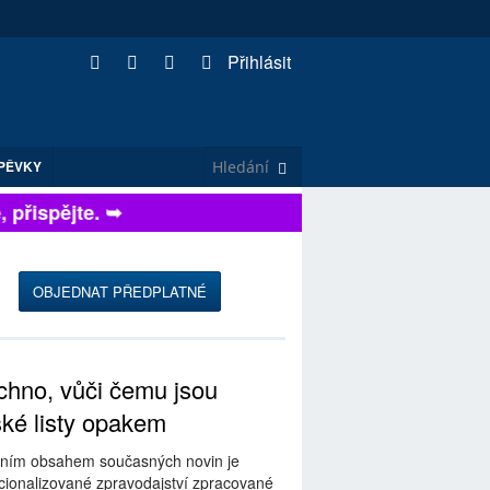
Přihlásit
PĚVKY
řispějte. ➥
OBJEDNAT PŘEDPLATNÉ
hno, vůči čemu jsou
ské listy opakem
ním obsahem současných novin je
ionalizované zpravodajství zpracované