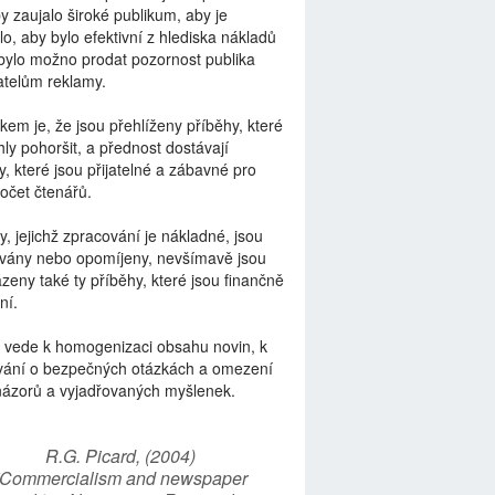
by zaujalo široké publikum, aby je
lo, aby bylo efektivní z hlediska nákladů
bylo možno prodat pozornost publika
telům reklamy.
kem je, že jsou přehlíženy příběhy, které
ly pohoršit, a přednost dostávají
y, které jsou přijatelné a zábavné pro
počet čtenářů.
y, jejichž zpracování je nákladné, jsou
vány nebo opomíjeny, nevšímavě jsou
zeny také ty příběhy, které jsou finančně
ní.
 vede k homogenizaci obsahu novin, k
vání o bezpečných otázkách a omezení
názorů a vyjadřovaných myšlenek.
R.G. Picard, (2004)
“Commercialism and newspaper