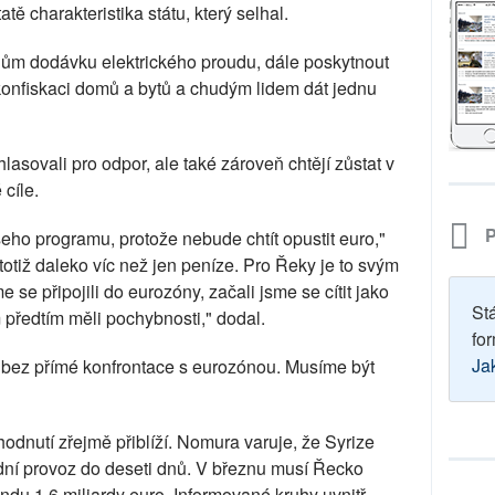
atě charakteristika státu, který selhal.
anům dodávku elektrického proudu, dále poskytnout
 konfiskaci domů a bytů a chudým lidem dát jednu
asovali pro odpor, ale také zároveň chtějí zůstat v
cíle.
P
ho programu, protože nebude chtít opustit euro,"
 totiž daleko víc než jen peníze. Pro Řeky je to svým
se připojili do eurozóny, začali jsme se cítit jako
St
předtím měli pochybnosti," dodal.
for
Ja
t bez přímé konfrontace s eurozónou. Musíme být
zhodnutí zřejmě přiblíží. Nomura varuje, že Syrize
dní provoz do deseti dnů. V březnu musí Řecko
du 1,6 miliardy euro. Informované kruhy uvnitř