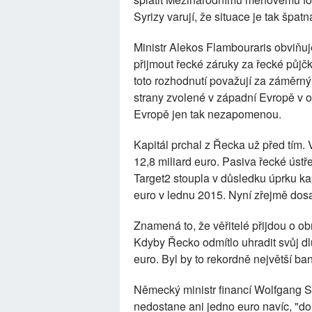
Syrizy varují, že situace je tak špatn
Ministr Alekos Flambouraris obviňuj
přijmout řecké záruky za řecké půjčk
toto rozhodnutí považují za záměrný
strany zvolené v západní Evropě v 
Evropě jen tak nezapomenou.
Kapitál prchal z Řecka už před tím.
12,8 miliard euro. Pasiva řecké ústř
Target2 stoupla v důsledku úprku kap
euro v lednu 2015. Nyní zřejmě dosa
Znamená to, že věřitelé přijdou o 
Kdyby Řecko odmítlo uhradit svůj dlu
euro. Byl by to rekordně největší ba
Německý ministr financí Wolfgang Sc
nedostane ani jedno euro navíc, "do