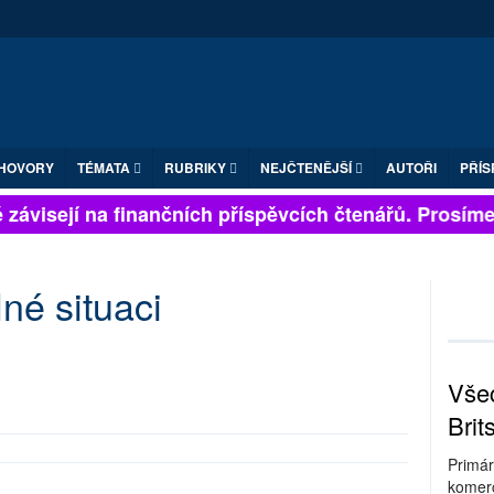
HOVORY
TÉMATA
RUBRIKY
NEJČTENĚJŠÍ
AUTOŘI
PŘÍS
závisejí na finančních příspěvcích čtenářů. Prosíme, p
né situaci
Všec
Brit
Primár
komerc