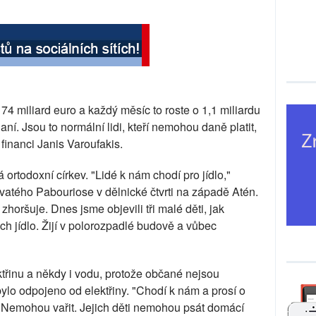
4 miliard euro a každý měsíc to roste o 1,1 miliardu
ní. Jsou to normální lidi, kteří nemohou daně platit,
r financi Janis Varoufakis.
ortodoxní církev. "Lidé k nám chodí pro jídlo,"
svatého Pabouriose v dělnické čtvrti na západě Atén.
zhoršuje. Dnes jsme objevili tři malé děti, jak
ich jídlo. Žijí v polorozpadlé budově a vůbec
ktřinu a někdy i vodu, protože občané nejsou
ylo odpojeno od elektřiny. "Chodí k nám a prosí o
 Nemohou vařit. Jejich děti nemohou psát domácí