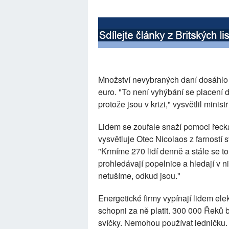
Množství nevybraných daní dosáhlo 7
euro. "To není vyhýbání se placení da
protože jsou v krizi," vysvětlil minist
Lidem se zoufale snaží pomoci řecká 
vysvětluje Otec Nicolaos z farností 
"Krmíme 270 lidí denně a stále se to 
prohledávají popelnice a hledají v n
netušíme, odkud jsou."
Energetické firmy vypínají lidem ele
schopni za ně platit. 300 000 Řeků b
svíčky. Nemohou používat ledničku.