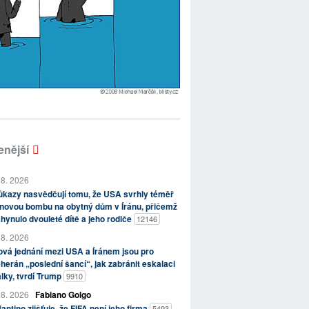
enější
 8. 2026
kazy nasvědčují tomu, že USA svrhly téměř
novou bombu na obytný dům v Íránu, přičemž
hynulo dvouleté dítě a jeho rodiče
12146
 8. 2026
vá jednání mezi USA a Íránem jsou pro
herán „poslední šancí“, jak zabránit eskalaci
lky, tvrdí Trump
9910
 8. 2026
Fabiano Golgo
fantino zjišťuje, že FIFA není jeho firma
5493