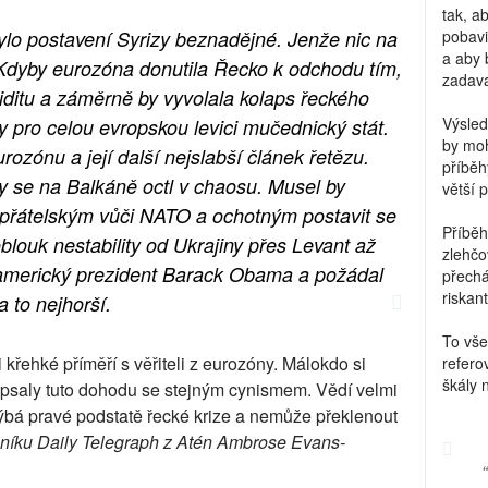
tak, a
ylo postavení Syrizy beznadějné. Jenže nic na
pobavi
a aby 
Kdyby eurozóna donutila Řecko k odchodu tím,
zadava
iditu a záměrně by vyvolala kolaps řeckého
Výsled
y pro celou evropskou levici mučednický stát.
by moh
rozónu a její další nejslabší článek řetězu.
příběh
 se na Balkáně octl v chaosu. Musel by
větší 
přátelským vůči NATO a ochotným postavit se
Příběh
blouk nestability od Ukrajiny přes Levant až
zlehčo
l americký prezident Barack Obama a požádal
přechá
riskant
 to nejhorší.
To vše
křehké příměří s věřiteli z eurozóny. Málokdo si
refero
škály 
depsaly tuto dohodu se stejným cynismem. Vědí velmi
ýbá pravé podstatě řecké krize a nemůže překlenout
eníku Daily Telegraph z Atén Ambrose Evans-