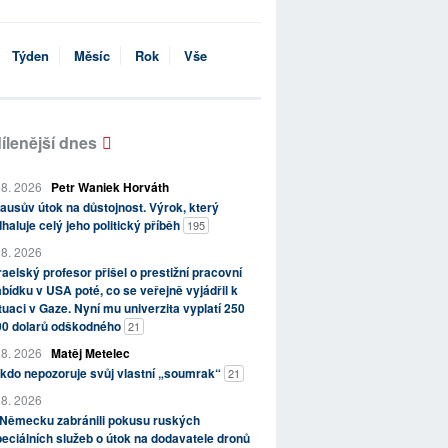
Týden
Měsíc
Rok
Vše
ílenější dnes
 8. 2026
Petr Waniek Horváth
ausův útok na důstojnost. Výrok, který
haluje celý jeho politický příběh
195
 8. 2026
raelský profesor přišel o prestižní pracovní
bídku v USA poté, co se veřejně vyjádřil k
tuaci v Gaze. Nyní mu univerzita vyplatí 250
00 dolarů odškodného
21
 8. 2026
Matěj Metelec
kdo nepozoruje svůj vlastní „soumrak“
21
 8. 2026
 Německu zabránili pokusu ruských
eciálních služeb o útok na dodavatele dronů