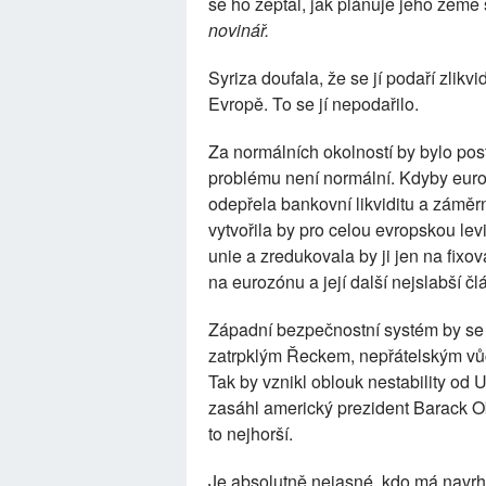
se ho zeptal, jak plánuje jeho země
novinář.
Syriza doufala, že se jí podaří zlikvi
Evropě. To se jí nepodařilo.
Za normálních okolností by bylo pos
problému není normální. Kdyby euro
odepřela bankovní likviditu a zámě
vytvořila by pro celou evropskou lev
unie a zredukovala by ji jen na fix
na eurozónu a její další nejslabší čl
Západní bezpečnostní systém by se 
zatrpklým Řeckem, nepřátelským vů
Tak by vznikl oblouk nestability od U
zasáhl americký prezident Barack 
to nejhorší.
Je absolutně nejasné, kdo má navrh 