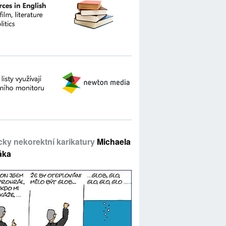
icky nekorektní karikatury
Michaela
áka