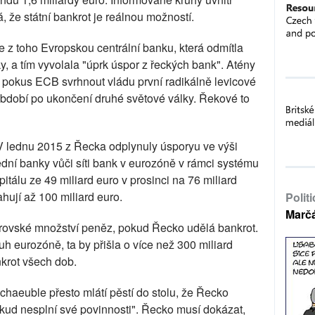
á, že státní bankrot je reálnou možností.
e z toho Evropskou centrální banku, která odmítla
y, a tím vyvolala "úprk úspor z řeckých bank". Atény
 pokus ECB svrhnout vládu první radikálně levicové
období po ukončení druhé světové války. Řekové to
 V lednu 2015 z Řecka odplynuly úsporyu ve výši
ední banky vůči síti bank v eurozóně v rámci systému
itálu ze 49 miliard euro v prosinci na 76 miliard
hují až 100 miliard euro.
Polit
Marč
obrovské množství peněz, pokud Řecko udělá bankrot.
h eurozóně, ta by přišla o více než 300 miliard
nkrot všech dob.
haeuble přesto mlátí pěstí do stolu, že Řecko
kud nesplní své povinnosti". Řecko musí dokázat,