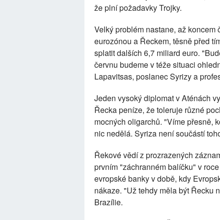
že plní požadavky Trojky.
Velký problém nastane, až koncem č
eurozónou a Řeckem, těsně před tí
splatit dalších 6,7 miliard euro. "Bu
červnu budeme v téže situaci ohledně 
Lapavitsas, poslanec Syrizy a prof
Jeden vysoký diplomat v Aténách vysv
Řecka peníze, že toleruje různé p
mocných oligarchů. "Víme přesně, kd
nic nedělá. Syriza není součástí toh
Řekové vědí z prozrazených záznamů
prvním "záchranném balíčku" v roce
evropské banky v době, kdy Evrop
nákaze. "Už tehdy měla být Řecku na
Brazílie.