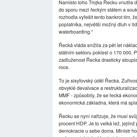
Namísto toho Trojka Řecku vnutila d
do sporu mezi řeckým státem a soukr
rozhodla vyřešit tento bankrot tím,
poplatníka, největší možný dluh v lid
waterboarding."
Řecká vláda snížila za pět let náklad
státním sektoru poklesl o 170 000. 
zadluženost Řecka drasticky stoupla
roce.
To je sisyfovský úděl Řecka. Zuřivos
obvyklé devalvace a restrukturaliza
MMF - způsobily, že se řecká ekonom
ekonomická základna, která má spla
Řecku se nyní nařizuje, že musí svůj
procent HDP. Je to velká lež, jejímž 
demokracie u sebe doma. Ministr ho