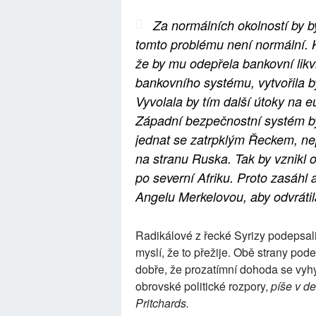
Za normálních okolností by b
tomto problému není normální. 
že by mu odepřela bankovní likv
bankovního systému, vytvořila b
Vyvolala by tím další útoky na eu
Západní bezpečnostní systém by
jednat se zatrpklým Řeckem, ne
na stranu Ruska. Tak by vznikl o
po severní Afriku. Proto zasáh
Angelu Merkelovou, aby odvrátila
Radikálové z řecké Syrizy podepsali 
myslí, že to přežije. Obě strany po
dobře, že prozatímní dohoda se vyh
obrovské politické rozpory,
píše v d
Pritchards.