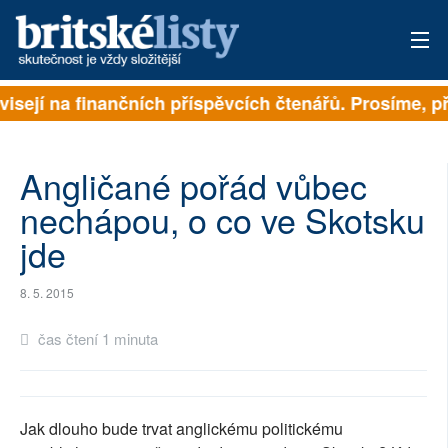
visejí na finančních příspěvcích čtenářů. Prosíme, př
PŘIHLÁSIT
AKTUÁLNÍ VYDÁNÍ
Angličané pořád vůbec
ARCHIV
nechápou, o co ve Skotsku
jde
ROZHOVORY
TÉMATA
8. 5. 2015
NEJČTENĚJŠÍ ZA 7 DNÍ
čas čtení 1 minuta
AUTOŘI
PŘÍSPĚVKY NA PROVOZ
Jak dlouho bude trvat anglickému politickému