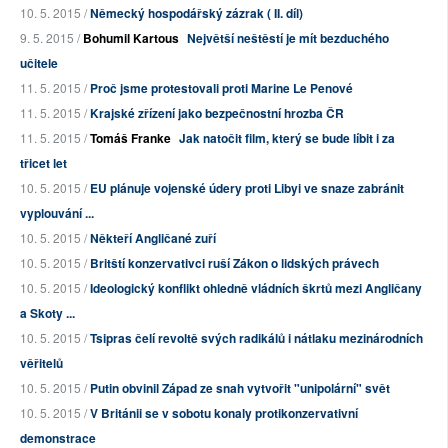
10. 5. 2015 /
Německý hospodářský zázrak ( II. díl)
9. 5. 2015 /
Bohumil Kartous
Největší neštěstí je mít bezduchého
učitele
11. 5. 2015 /
Proč jsme protestovali proti Marine Le Penové
11. 5. 2015 /
Krajské zřízení jako bezpečnostní hrozba ČR
11. 5. 2015 /
Tomáš Franke
Jak natočit film, který se bude líbit i za
třicet let
10. 5. 2015 /
EU plánuje vojenské údery proti Libyi ve snaze zabránit
vyplouvání ...
10. 5. 2015 /
Někteří Angličané zuří
10. 5. 2015 /
Britští konzervativci ruší Zákon o lidských právech
10. 5. 2015 /
Ideologický konflikt ohledně vládních škrtů mezi Angličany
a Skoty ...
10. 5. 2015 /
Tsipras čelí revoltě svých radikálů i nátlaku mezinárodních
věřitelů
10. 5. 2015 /
Putin obvinil Západ ze snah vytvořit "unipolární" svět
10. 5. 2015 /
V Británii se v sobotu konaly protikonzervativní
demonstrace