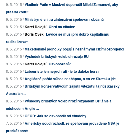
9. 5. 2015 /
Vladimír Putin v Moskvě doporučil Miloši Zemanovi, aby
přestal kouřit
9. 5. 2015 /
Ministryně vnitra zintenzivní špehování občanů
8. 5. 2015 /
Karel Dolejší
Chrti na cibulce
8. 5. 2015 /
Boris Cvek
Levice se musí pro dobro kapitalismu
radikalizovat
9. 5. 2015 /
Makedonské jednotky bojují s neznámými cizími ozbrojenci
9. 5. 2015 /
Výsledek britských voleb ohrožuje EU
9. 5. 2015 /
Karel Dolejší
Osvobození?
8. 5. 2015 /
Labouristé jen neprohráli - je to daleko horší
8. 5. 2015 /
Angličané pořád vůbec nechápou, o co ve Skotsku jde
8. 5. 2015 /
Britským konzervativcům zajistil vítězství tajnůstkářský
Australan ...
8. 5. 2015 /
Výsledky britských voleb hrozí rozpadem Británie a
odchodem Anglie ...
8. 5. 2015 /
OECD: Jak se osvobodit od chudoby
7. 5. 2015 /
Americký soud rozhodl, že špehování prováděné NSA je
protizákonné