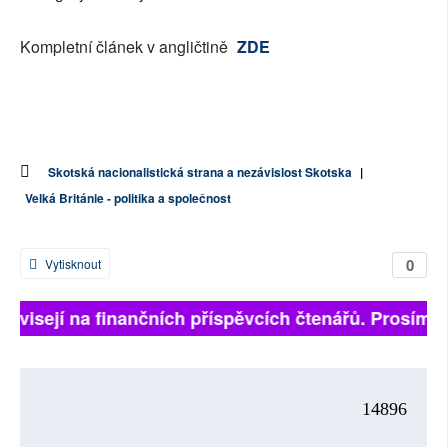
Kompletní článek v angličtině
ZDE
Skotská nacionalistická strana a nezávislost Skotska
|
Velká Británie - politika a společnost
0
Vytisknout
 závisejí na finančních příspěvcích čtenářů. Prosíme, 
14896