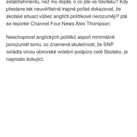
establishmentu, než mu dojde, o co jde ve Skotsku? Kdy
SOCIÁLNÍ SÍTĚ
přestane tak neuvěřitelně trapně pořád dokazovat, že
skotské situaci vůbec angličtí politikové nerozumějí? ptá
RUBRIKY
se reportér Channel Four News Alex Thompson.
PLNÁ VERZE STRÁNEK
Neschopnost anglických politiků aspoň minimálně
porozumět tomu, co znamená skutečnost, že SNP
ovládla vlnou obrovské volební podpory celé Skotsko, je
naprosto šokující.