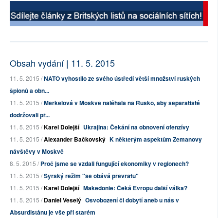
Obsah vydání | 11. 5. 2015
11. 5. 2015 /
NATO vyhostilo ze svého ústředí větší množství ruských
špionů a obn...
11. 5. 2015 /
Merkelová v Moskvě naléhala na Rusko, aby separatisté
dodržovali př...
11. 5. 2015 /
Karel Dolejší
Ukrajina: Čekání na obnovení ofenzívy
11. 5. 2015 /
Alexander Bačkovský
K některým aspektům Zemanovy
návštěvy v Moskvě
8. 5. 2015 /
Proč jsme se vzdali fungující ekonomiky v regionech?
11. 5. 2015 /
Syrský režim "se obává převratu"
11. 5. 2015 /
Karel Dolejší
Makedonie: Čeká Evropu další válka?
11. 5. 2015 /
Daniel Veselý
Osvobození či dobytí aneb u nás v
Absurdistánu je vše při starém