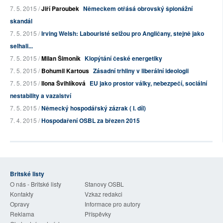
7. 5. 2015 /
Jiří Paroubek
Německem otřásá obrovský špionážní
skandál
7. 5. 2015 /
Irving Welsh: Labouristé selžou pro Angličany, stejně jako
selhali...
7. 5. 2015 /
Milan Šimoník
Klopýtání české energetiky
7. 5. 2015 /
Bohumil Kartous
Zásadní trhliny v liberální ideologii
7. 5. 2015 /
Ilona Švihlíková
EU jako prostor války, nebezpečí, sociální
nestability a vazalství
7. 5. 2015 /
Německý hospodářský zázrak ( I. díl)
7. 4. 2015 /
Hospodaření OSBL za březen 2015
Britské listy
O nás - Britské listy
Stanovy OSBL
Kontakty
Vzkaz redakci
Opravy
Informace pro autory
Reklama
Příspěvky