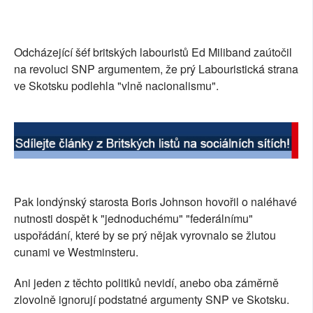
Odcházející šéf britských labouristů Ed Miliband zaútočil
na revoluci SNP argumentem, že prý Labouristická strana
ve Skotsku podlehla "vlně nacionalismu".
Pak londýnský starosta Boris Johnson hovořil o naléhavé
nutnosti dospět k "jednoduchému" "federálnímu"
uspořádání, které by se prý nějak vyrovnalo se žlutou
cunami ve Westminsteru.
Ani jeden z těchto politiků nevidí, anebo oba záměrně
zlovolně ignorují podstatné argumenty SNP ve Skotsku.