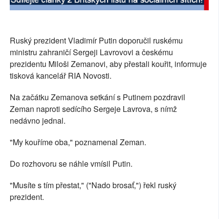
SOCIÁLNÍ SÍTĚ
RUBRIKY
Ruský prezident Vladimír Putin doporučil ruskému
ministru zahraničí Sergeji Lavrovovi a českému
PLNÁ VERZE STRÁNEK
prezidentu Miloši Zemanovi, aby přestali kouřit, informuje
tisková kancelář RIA Novosti.
Na začátku Zemanova setkání s Putinem pozdravil
Zeman naproti sedícího Sergeje Lavrova, s nímž
nedávno jednal.
"My kouříme oba," poznamenal Zeman.
Do rozhovoru se náhle vmísil Putin.
"Musíte s tím přestat," ("Nado brosať,") řekl ruský
prezident.