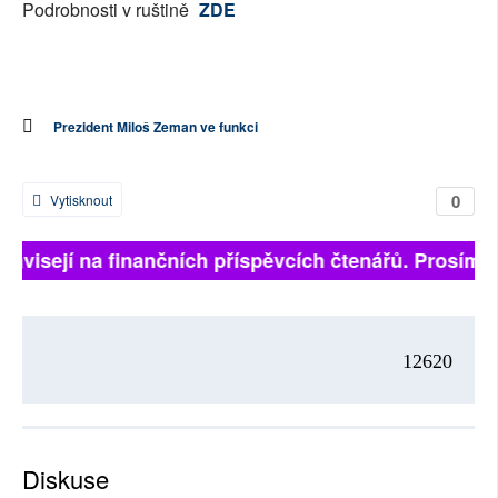
Podrobnosti v ruštině
ZDE
Prezident Miloš Zeman ve funkci
0
Vytisknout
 závisejí na finančních příspěvcích čtenářů. Prosíme, 
12620
Diskuse