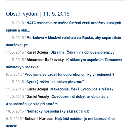
Obsah vydání | 11. 5. 2015
11. 5. 2015 /
NATO vyhostilo ze svého ústředí větší množství ruských
špionů a obn...
11. 5. 2015 /
Merkelová v Moskvě naléhala na Rusko, aby separatisté
dodržovali př...
11. 5. 2015 /
Karel Dolejší
Ukrajina: Čekání na obnovení ofenzívy
11. 5. 2015 /
Alexander Bačkovský
K některým aspektům Zemanovy
návštěvy v Moskvě
8. 5. 2015 /
Proč jsme se vzdali fungující ekonomiky v regionech?
11. 5. 2015 /
Syrský režim "se obává převratu"
11. 5. 2015 /
Karel Dolejší
Makedonie: Čeká Evropu další válka?
11. 5. 2015 /
Daniel Veselý
Osvobození či dobytí aneb u nás v
Absurdistánu je vše při starém
10. 5. 2015 /
Německý hospodářský zázrak ( II. díl)
9. 5. 2015 /
Bohumil Kartous
Největší neštěstí je mít bezduchého
učitele