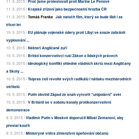
11. 5. 2015 /
Proč jsme protestovali proti Marine Le Penové
11. 5. 2015 /
Krajské zřízení jako bezpečnostní hrozba ČR
11. 5. 2015 /
Tomáš Franke
Jak natočit film, který se bude líbit i za
třicet let
10. 5. 2015 /
EU plánuje vojenské údery proti Libyi ve snaze zabránit
vyplouvání ...
10. 5. 2015 /
Někteří Angličané zuří
10. 5. 2015 /
Britští konzervativci ruší Zákon o lidských právech
10. 5. 2015 /
Ideologický konflikt ohledně vládních škrtů mezi Angličany
a Skoty ...
10. 5. 2015 /
Tsipras čelí revoltě svých radikálů i nátlaku mezinárodních
věřitelů
10. 5. 2015 /
Putin obvinil Západ ze snah vytvořit "unipolární" svět
10. 5. 2015 /
V Británii se v sobotu konaly protikonzervativní
demonstrace
9. 5. 2015 /
Vladimír Putin v Moskvě doporučil Miloši Zemanovi, aby
přestal kouřit
9. 5. 2015 /
Ministryně vnitra zintenzivní špehování občanů