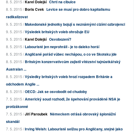
8. 5. 2015 /
Karel Dolejší
Chrti na cibulce
8. 5. 2015 /
Boris Cvek
Levice se musí pro dobro kapitalismu
radikalizovat
9. 5. 2015 /
Makedonské jednotky bojují s neznámými cizími ozbrojenci
9. 5. 2015 /
Výsledek britských voleb ohrožuje EU
9. 5. 2015 /
Karel Dolejší
Osvobození?
8. 5. 2015 /
Labouristé jen neprohráli - je to daleko horší
8. 5. 2015 /
Angličané pořád vůbec nechápou, o co ve Skotsku jde
8. 5. 2015 /
Britským konzervativcům zajistil vítězství tajnůstkářský
Australan ...
8. 5. 2015 /
Výsledky britských voleb hrozí rozpadem Británie a
odchodem Anglie ...
8. 5. 2015 /
OECD: Jak se osvobodit od chudoby
7. 5. 2015 /
Americký soud rozhodl, že špehování prováděné NSA je
protizákonné
7. 5. 2015 /
Jiří Paroubek
Německem otřásá obrovský špionážní
skandál
7. 5. 2015 /
Irving Welsh: Labouristé selžou pro Angličany, stejně jako