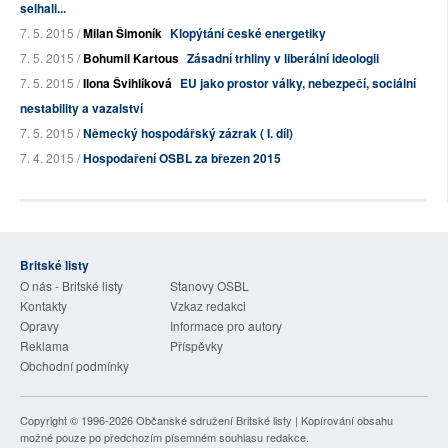
selhali...
7. 5. 2015 /
Milan Šimoník
Klopýtání české energetiky
7. 5. 2015 /
Bohumil Kartous
Zásadní trhliny v liberální ideologii
7. 5. 2015 /
Ilona Švihlíková
EU jako prostor války, nebezpečí, sociální
nestability a vazalství
7. 5. 2015 /
Německý hospodářský zázrak ( I. díl)
7. 4. 2015 /
Hospodaření OSBL za březen 2015
Britské listy
O nás - Britské listy
Stanovy OSBL
Kontakty
Vzkaz redakci
Opravy
Informace pro autory
Reklama
Příspěvky
Obchodní podmínky
Copyright © 1996-2026
Občanské sdružení Britské listy
| Kopírování obsahu
možné pouze po předchozím písemném souhlasu redakce.