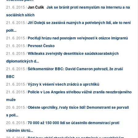
21. 6. 2015 /
Jan Čulík
Jak se bránit proti nesmyslům na internetu a na
sociálních sítích
21. 6. 2015 /
Jiří Dolejš se zastává nuzných a potřebných lidí, ale to není
polit...
21. 6. 2015 /
Pociťuji hrůzu nad postojem veřejnosti k otázce imigrantů
21. 6. 2015 /
Pevnost Česko
21. 6. 2015 /
Wikileaks zveřejnily desetitisíce saúdskoarabských
diplomatických d...
21. 6. 2015 /
Šéfkomentátor BBC: David Cameron pohrozil, že zruší
BBC
21. 6. 2015 /
Výzvy k věšení všech zrádců a uprchlíků
21. 6. 2015 /
Policie v Los Angeles střelbou vážně zranila neozbrojeného
muže
20. 6. 2015 /
Oběste uprchlíky, řvaly tisíce lidí! Demonstranti se porvali
s poli...
20. 6. 2015 /
70 000 až 150 000 lidí se účastnilo demonstrací proti
vládním škrtů...
20. 6. 2015 /