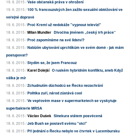
19. 6. 2015 /
Vaše občanská práva v ohrožení
19. 6. 2015 /
100 % francouzských žen zažilo sexuální obtěžování ve
veřejné dopravě
19. 6. 2015 /
Proč Kreml už nedokáže "vypnout televizi"
18. 6. 2015 /
Milan Mundier
Divočina jménem „český trh práce“
18. 6. 2015 /
Proč zapomínáme na své lidství?
18. 6. 2015 /
Nabízím ubytování uprchlíkům ve svém domě - jak mám
postupovat?
18. 6. 2015 /
Stydím se, že jsem Francouz
18. 6. 2015 /
Karel Dolejší
O ruském hybridním konfliktu, aneb Když
válka je mír
18. 6. 2015 /
Zchudnutím důchodců se Řecko nezachrání
18. 6. 2015 /
Politika zuří, národ zůstává cool
18. 6. 2015 /
Ve vepřovém mase v supermarketech se vyskytuje
superbakterie MRSA
18. 6. 2015 /
Václav Dušek
Sinekura státem posvěcená
18. 6. 2015 /
Jeb Bush se postavil svému "otci"
18. 6. 2015 /
Při jednání o Řecku nebylo ve čtvrtek v Lucembursku