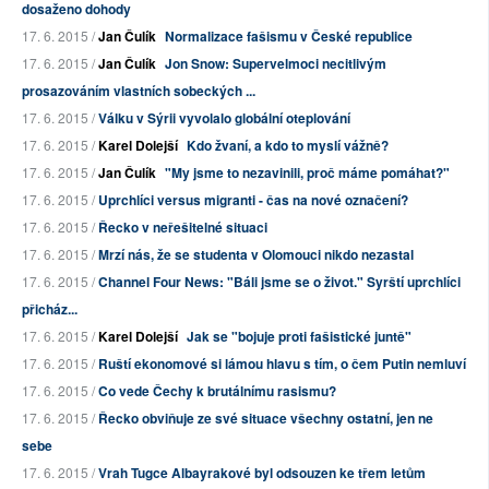
dosaženo dohody
17. 6. 2015 /
Jan Čulík
Normalizace fašismu v České republice
17. 6. 2015 /
Jan Čulík
Jon Snow: Supervelmoci necitlivým
prosazováním vlastních sobeckých ...
17. 6. 2015 /
Válku v Sýrii vyvolalo globální oteplování
17. 6. 2015 /
Karel Dolejší
Kdo žvaní, a kdo to myslí vážně?
17. 6. 2015 /
Jan Čulík
"My jsme to nezavinili, proč máme pomáhat?"
17. 6. 2015 /
Uprchlíci versus migranti - čas na nové označení?
17. 6. 2015 /
Řecko v neřešitelné situaci
17. 6. 2015 /
Mrzí nás, že se studenta v Olomouci nikdo nezastal
17. 6. 2015 /
Channel Four News: "Báli jsme se o život." Syrští uprchlíci
přicház...
17. 6. 2015 /
Karel Dolejší
Jak se "bojuje proti fašistické juntě"
17. 6. 2015 /
Ruští ekonomové si lámou hlavu s tím, o čem Putin nemluví
17. 6. 2015 /
Co vede Čechy k brutálnímu rasismu?
17. 6. 2015 /
Řecko obviňuje ze své situace všechny ostatní, jen ne
sebe
17. 6. 2015 /
Vrah Tugce Albayrakové byl odsouzen ke třem letům