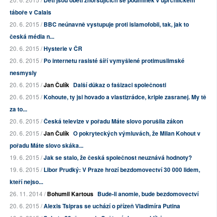
Děti jsou obětí zhoršujících se podmínek v uprchlickém
táboře v Calais
20. 6. 2015 /
BBC neúnavně vystupuje proti islamofobii, tak, jak to
česká média n...
20. 6. 2015 /
Hysterie v ČR
20. 6. 2015 /
Po internetu rasisté šíří vymyšlené protimuslimské
nesmysly
20. 6. 2015 /
Jan Čulík
Další důkaz o fašizaci společnosti
20. 6. 2015 /
Kohoute, ty jsi hovado a vlastizrádce, kriple zasranej. My tě
za to...
20. 6. 2015 /
Česká televize v pořadu Máte slovo porušila zákon
20. 6. 2015 /
Jan Čulík
O pokryteckých výmluvách, že Milan Kohout v
pořadu Máte slovo skáka...
19. 6. 2015 /
Jak se stalo, že česká společnost neuznává hodnoty?
19. 6. 2015 /
Libor Prudký: V Praze hrozí bezdomovectví 30 000 lidem,
kteří nejso...
26. 11. 2014 /
Bohumil Kartous
Bude-li anomie, bude bezdomovectví
20. 6. 2015 /
Alexis Tsipras se uchází o přízeň Vladimíra Putina