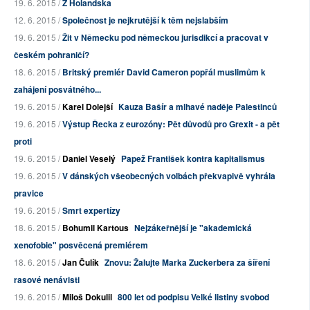
19. 6. 2015 /
Z Holandska
12. 6. 2015 /
Společnost je nejkrutější k těm nejslabším
19. 6. 2015 /
Žit v Německu pod německou jurisdikcí a pracovat v
českém pohraničí?
18. 6. 2015 /
Britský premiér David Cameron popřál muslimům k
zahájení posvátného...
19. 6. 2015 /
Karel Dolejší
Kauza Bašír a mlhavé naděje Palestinců
19. 6. 2015 /
Výstup Řecka z eurozóny: Pět důvodů pro Grexit - a pět
proti
19. 6. 2015 /
Daniel Veselý
Papež František kontra kapitalismus
19. 6. 2015 /
V dánských všeobecných volbách překvapivě vyhrála
pravice
19. 6. 2015 /
Smrt expertízy
18. 6. 2015 /
Bohumil Kartous
Nejzákeřnější je "akademická
xenofobie" posvěcená premiérem
18. 6. 2015 /
Jan Čulík
Znovu: Žalujte Marka Zuckerbera za šíření
rasové nenávisti
19. 6. 2015 /
Miloš Dokulil
800 let od podpisu Velké listiny svobod