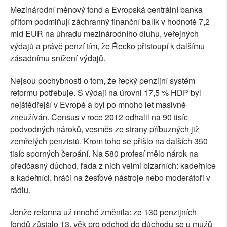
Mezinárodní měnový fond a Evropská centrální banka
přitom podmiňují záchranný finanční balík v hodnotě 7,2
mld EUR na úhradu mezinárodního dluhu, veřejných
výdajů a právě penzí tím, že Řecko přistoupí k dalšímu
zásadnímu snížení výdajů.
Nejsou pochybnosti o tom, že řecký penzijní systém
reformu potřebuje. S výdaji na úrovni 17,5 % HDP byl
nejštědřejší v Evropě a byl po mnoho let masivně
zneužíván. Census v roce 2012 odhalil na 90 tisíc
podvodných nároků, vesměs ze strany příbuzných již
zemřelých penzistů. Krom toho se přišlo na dalších 350
tisíc sporných čerpání. Na 580 profesí mělo nárok na
předčasný důchod, řada z nich velmi bizarních: kadeřnice
a kadeřníci, hráči na žesťové nástroje nebo moderátoři v
rádiu.
Jenže reforma už mnohé změnila: ze 130 penzijních
fondů zůstalo 13, věk pro odchod do důchodu se u mužů