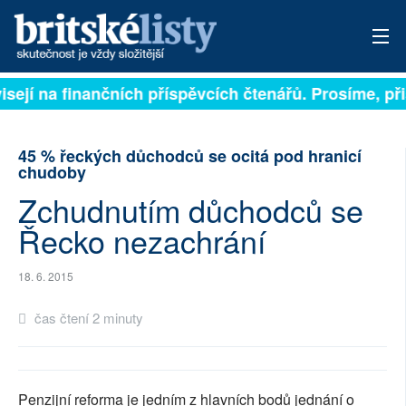
isejí na finančních příspěvcích čtenářů. Prosíme, přis
PŘIHLÁSIT
AKTUÁLNÍ VYDÁNÍ
45 % řeckých důchodců se ocitá pod hranicí
chudoby
ARCHIV
Zchudnutím důchodců se
ROZHOVORY
Řecko nezachrání
TÉMATA
18. 6. 2015
NEJČTENĚJŠÍ ZA 7 DNÍ
čas čtení 2 minuty
AUTOŘI
PŘÍSPĚVKY NA PROVOZ
Penzijní reforma je jedním z hlavních bodů jednání o