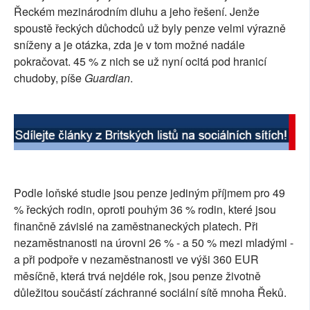
Řeckém mezinárodním dluhu a jeho řešení. Jenže
SOCIÁLNÍ SÍTĚ
spoustě řeckých důchodců už byly penze velmi výrazně
sníženy a je otázka, zda je v tom možné nadále
RUBRIKY
pokračovat. 45 % z nich se už nyní ocitá pod hranicí
chudoby, píše
Guardian
.
PLNÁ VERZE STRÁNEK
Podle loňské studie jsou penze jediným příjmem pro 49
% řeckých rodin, oproti pouhým 36 % rodin, které jsou
finančně závislé na zaměstnaneckých platech. Při
nezaměstnanosti na úrovni 26 % - a 50 % mezi mladými -
a při podpoře v nezaměstnanosti ve výši 360 EUR
měsíčně, která trvá nejdéle rok, jsou penze životně
důležitou součástí záchranné sociální sítě mnoha Řeků.