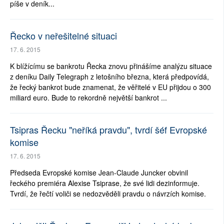
píše v deník...
Řecko v neřešitelné situaci
17. 6. 2015
K blížícímu se bankrotu Řecka znovu přinášíme analýzu situace
z deníku Daily Telegraph z letošního března, která předpovídá,
že řecký bankrot bude znamenat, že věřitelé v EU přijdou o 300
miliard euro. Bude to rekordně největší bankrot ...
Tsipras Řecku "neříká pravdu", tvrdí šéf Evropské
komise
17. 6. 2015
Předseda Evropské komise Jean-Claude Juncker obvinil
řeckého premiéra Alexise Tsiprase, že své lidi dezinformuje.
Tvrdí, že řečtí voliči se nedozvěděli pravdu o návrzích komise.