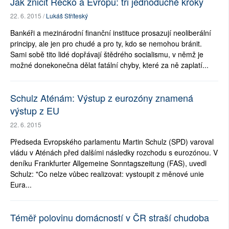
Jak zničit Řecko a Evropu: tři jednoduché kroky
22. 6. 2015 /
Lukáš Stříteský
Bankéři a mezinárodní finanční instituce prosazují neoliberální
principy, ale jen pro chudé a pro ty, kdo se nemohou bránit.
Sami sobě tito lidé dopřávají štědrého socialismu, v němž je
možné donekonečna dělat fatální chyby, které za ně zaplatí...
Schulz Aténám: Výstup z eurozóny znamená
výstup z EU
22. 6. 2015
Předseda Evropského parlamentu Martin Schulz (SPD) varoval
vládu v Aténách před dalšími následky rozchodu s eurozónou. V
deníku Frankfurter Allgemeine Sonntagszeitung (FAS), uvedl
Schulz: "Co nelze vůbec realizovat: vystoupit z měnové unie
Eura...
Téměř polovinu domácností v ČR straší chudoba