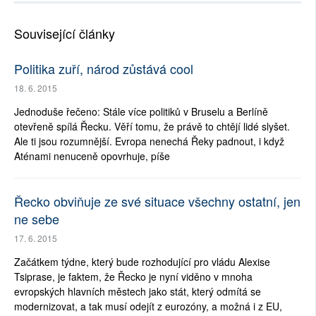
Související články
Politika zuří, národ zůstává cool
18. 6. 2015
Jednoduše řečeno: Stále více politiků v Bruselu a Berlíně
otevřeně spílá Řecku. Věří tomu, že právě to chtějí lidé slyšet.
Ale ti jsou rozumnější. Evropa nenechá Řeky padnout, i když
Aténami nenuceně opovrhuje, píše
Řecko obviňuje ze své situace všechny ostatní, jen
ne sebe
17. 6. 2015
Začátkem týdne, který bude rozhodující pro vládu Alexise
Tsiprase, je faktem, že Řecko je nyní viděno v mnoha
evropských hlavních městech jako stát, který odmítá se
modernizovat, a tak musí odejít z eurozóny, a možná i z EU,