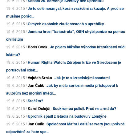
19. 6. 2015 /
Sobota 20. červen je Světový den uprchlíků
19. 6. 2015 /
Je to celé nesmysl, korán vraždění zakazuje. A proč se
musíme pořád...
19. 6. 2015 /
O mých osobních zkušenostech s uprchlíky
19. 6. 2015 /
Jemenu hrozí "katastrofa", OSN chybí peníze na pomoc
civilistům
19. 6. 2015 /
Boris Cvek
Je pojem bližního výhodou křesťanství vůči
islámu?
19. 6. 2015 /
Human Rights Watch: Zdrojem krize ve Středozemí je
porušování lidsk...
19. 6. 2015 /
Vojtěch Srnka
Jak je to s izraelskými osadami
19. 6. 2015 /
Jan Čulík
Jak by měla seriozní média přistupovat k
autorům bez morální integr...
19. 6. 2015 /
Stačí to?
19. 6. 2015 /
Karel Dolejší
Soukromou policii. Proč ne armádu?
19. 6. 2015 /
Uprchlík spadl z letadla na budovu v Londýně
19. 6. 2015 /
Jan Čulík
Společnost Mafra i další servery jsou právně
odpovědné za hate spe...