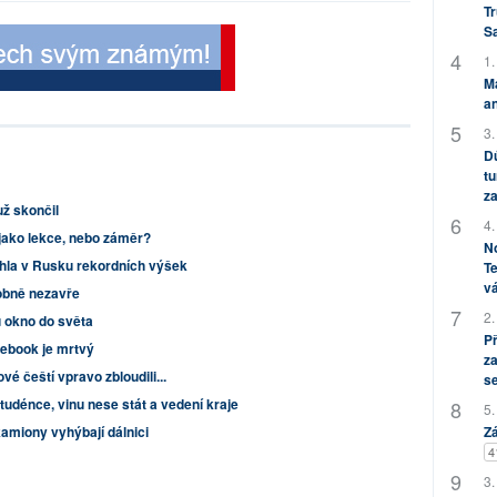
Tr
S
1.
M
an
3.
Dů
tu
za
už skončil
4.
jako lekce, nebo záměr?
No
áhla v Rusku rekordních výšek
Te
vá
bně nezavře
2.
u okno do světa
P
ebook je mrtvý
za
vé čeští vpravo zbloudili...
s
tudénce, vinu nese stát a vedení kraje
5.
Zá
kamiony vyhýbají dálnici
4
3.