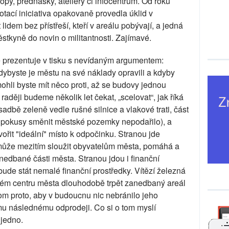
hopy, přednášky, ateliéry či infocentrum. Od roku
otací iniciativa opakovaně provedla úklid v
idem bez přístřeší, kteří v areálu pobývají, a jedná
stkyně do novin o militantnosti. Zajímavé.
 prezentuje v tisku s nevídaným argumentem:
ybyste je městu na své náklady opravili a kdyby
hli byste mít něco proti, až se budovy jednou
ději budeme několik let čekat, „scelovat“, jak říká
bě zeleně vedle rušné silnice a vlakové trati, část
 pokusy směnit městské pozemky nepodařilo), a
ořit "ideální" místo k odpočinku. Stranou jde
 může mezitím sloužit obyvatelům města, pomáhá a
anedbané části města. Stranou jdou i finanční
bude stát nemalé finanční prostředky. Vítězí železná
tném centru města dlouhodobě trpět zanedbaný areál
nom proto, aby v budoucnu nic nebránilo jeho
u následnému odprodeji. Co si o tom myslí
jedno.