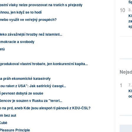
S
stní vlaky nelze provozovat na tratích s přejezdy
3.
áhnou, jen když se to hodí
Kl
, nebo využít ve veřejný prospěch?
za
s
eko závažnější hrozby než islamisti...
emokracie a svobody
atů
rodukoval vlastní hrobaře, jen konkurenční kapita...
Nejsd
 na práh ekonomické katastrofy
7.
u raket z USA": Jak satirický časopi...
Kl
 pevnost dobytá ze souše
od
Sencov je souzen v Rusku za "terori...
o na prd, aneb Kde jsou alespoň ti pánové z KDU-ČSL?
em bez aut
Kubě
leasure Principle