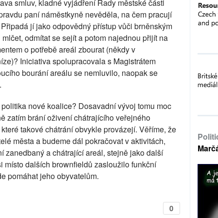
íprava smluv, kladné vyjádření Rady městské části
 opravdu paní náměstkyně nevěděla, na čem pracují
? Připadá jí jako odpovědný přístup vůči brněnským
mlčet, odmítat se sejít a potom najednou přijít na
ntem o potřebě areál zbourat (někdy v
ze)? Iniciativa spolupracovala s Magistrátem
oucího bourání areálu se nemluvilo, naopak se
.
í politika nové koalice? Dosavadní vývoj tomu moc
 zatím brání oživení chátrajícího veřejného
, které takové chátrání obvykle provázejí. Věříme, že
Polit
itelé města a budeme dál pokračovat v aktivitách,
Marč
 zanedbaný a chátrající areál, stejně jako další
i místo dalších brownfieldů zasloužilo funkční
bude pomáhat jeho obyvatelům.
0