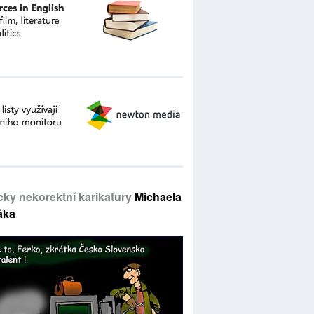
icky nekorektní karikatury
Michaela
áka