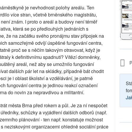
áměstkyně je nevhodnost polohy areálu. Ten
ilo více stran, včetně brněnského magistrátu,
m není znám. I proto o areál a budovy není téměř
ativa, která se po předlouhých jednáních s
, že na začátku svého pronájmu stav přípojek na
d nich samozřejmě odvíjí úspěšné fungování centra,
tatně proč se s něčím takovým otravovat, když je
traly k definitivnímu spadnutí? Vítězí domněnky,
P
opuštěný areál, než aby se umožnilo fungování
vat dalších pár let na skládky, případně bát chodit
i je i oblast školství a vzdělávání, je patrně
St
ch fungování centra je jedinou reakcí označení
for
na do novin za nepravdivou a militantní.
Ja
rát města Brna před rokem a půl. Je za ní nespočet
 úředníky, schůzky a vyjádření dalších odborů (např.
 územního plánování - ten např. konstatuje možnost
ci s neziskovými organizacemi ohledně sociální práce