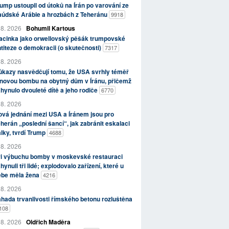
ump ustoupil od útoků na Írán po varování ze
aúdské Arábie a hrozbách z Teheránu
9918
 8. 2026
Bohumil Kartous
acinka jako orwellovský pěšák trumpovské
titeze o demokracii (o skutečnosti)
7317
 8. 2026
kazy nasvědčují tomu, že USA svrhly téměř
novou bombu na obytný dům v Íránu, přičemž
hynulo dvouleté dítě a jeho rodiče
6770
 8. 2026
vá jednání mezi USA a Íránem jsou pro
herán „poslední šancí“, jak zabránit eskalaci
lky, tvrdí Trump
4688
 8. 2026
ři výbuchu bomby v moskevské restauraci
hynuli tři lidé; explodovalo zařízení, které u
ebe měla žena
4216
 8. 2026
hada trvanlivosti římského betonu rozluštěna
108
 8. 2026
Oldřich Maděra