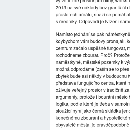
vytvořit zde prostor pro dílny, works
2013 na své náklady bez grantů či d
prostorech areálu, snaží se pomáhat l
s úředníky. Odpovědí je tvrzení námě
Namísto jednání se pak náměstkyně
kdybychom vám budovy pronajali, kd
centrum začalo úspěšně fungovat, mo
rozhodneme zbourat. Proč? Protože ra
náměstkyně, městské pozemky k výsad
možná odprodáme (zatím se to přes
zbytek bude asi někdy v budoucnu tv
představa fungujícího centra, které
oživuje veřejný prostor v tradičně z
argumenty, protože i bourání město 
logika, podle které je třeba v samo
sloužící nyní jako černá skládka je
konečnému zbourání a hypotetickém
obyvatelé města, je pravděpodobně 