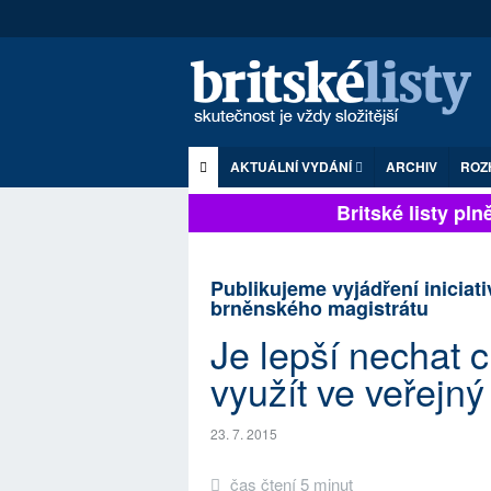
AKTUÁLNÍ VYDÁNÍ
ARCHIV
ROZ
Britské listy plně 
Publikujeme vyjádření iniciati
brněnského magistrátu
Je lepší nechat c
využít ve veřejn
23. 7. 2015
čas čtení 5 minut