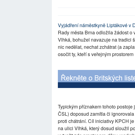
Vyjádření náměstkyně Liptákové v
Rady města Brna odložila žádost o vy
Vlhká, bohužel navazuje na tradici 
nic nedělat, nechat zchátrat (a zapl
osočit ty, kteří s veřejným prostorem 
Typickým příznakem tohoto postoje
ČSL) doposud zamítla či ignorovala 
proti chátrání. Cíl iniciativy KPCH 
na ulici Vlhká, který dosud sloužil 