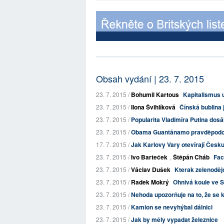
Obsah vydání | 23. 7. 2015
23. 7. 2015 /
Bohumil Kartous
Kapitalismus 
23. 7. 2015 /
Ilona Švihlíková
Čínská bublina 
23. 7. 2015 /
Popularita Vladimíra Putina dos
23. 7. 2015 /
Obama Guantánamo pravděpodo
17. 7. 2015 /
Jak Karlovy Vary otevírají Česk
23. 7. 2015 /
Ivo Barteček
,
Štěpán Cháb
Fac
23. 7. 2015 /
Václav Dušek
Kterak zelenodějo
23. 7. 2015 /
Radek Mokrý
Ohnivá koule ve S
23. 7. 2015 /
Nehoda upozorňuje na to, že se 
23. 7. 2015 /
Kamion se nevyhýbal dálnici
23. 7. 2015 /
Jak by měly vypadat železnice