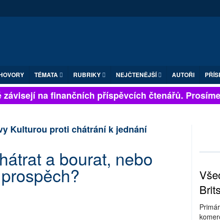
HOVORY
TÉMATA
RUBRIKY
NEJČTENĚJŠÍ
AUTOŘI
PŘÍS
závisejí na finančních příspěvcích čtenářů. Prosíme, p
vy Kulturou proti chátrání k jednání
hátrat a bourat, nebo
ý prospěch?
Všec
Brit
Primár
komerc