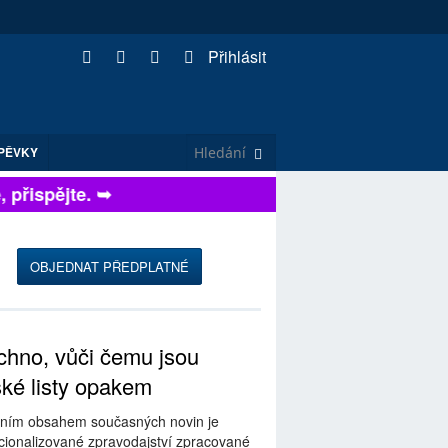
Přihlásit
PĚVKY
řispějte. ➥
OBJEDNAT PŘEDPLATNÉ
hno, vůči čemu jsou
ské listy opakem
ním obsahem současných novin je
ionalizované zpravodajství zpracované