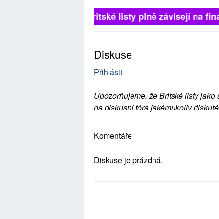
Britské listy plně závisejí na fina
Diskuse
Přihlásit
Upozorňujeme, že Britské listy jako 
na diskusní fóra jakémukoliv diskuté
Komentáře
Diskuse je prázdná.