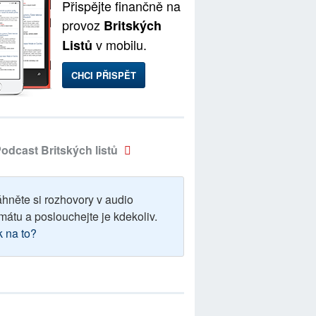
Přispějte finančně na
provoz
Britských
v mobilu.
Listů
CHCI PŘISPĚT
odcast Britských listů
áhněte si rozhovory v audio
mátu a poslouchejte je kdekoliv.
k na to?