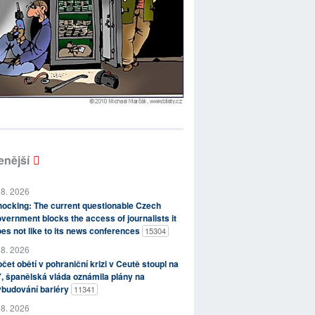
enější
 8. 2026
ocking: The current questionable Czech
vernment blocks the access of journalists it
es not like to its news conferences
15304
 8. 2026
čet obětí v pohraniční krizi v Ceutě stoupl na
, španělská vláda oznámila plány na
ybudování bariéry
11341
 8. 2026