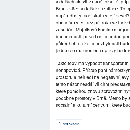
a dalších aktivit v dané lokalitě, př
Brno - střed a další konzultace. To
např. odbory magistrátu v její gesci
občanům více než půl roku ve funkci 
zasedání Majetkové komise s argume
budoucnosti, pokud na to budou pení
půldruhého roku, o nezbytnosti bud
jednalo o možnostech opravy budov
Takto tedy má vypadat transparentn
nenapovídá. Přístup paní náměstkyně
prostoru a nehledí na negativní jevy
tento názor nesdílí všichni představ
které pomohou znovu zprovoznit nyní
podobné prostory v Brně. Město by s
sociální a kulturní centrum, které 
Vytisknout