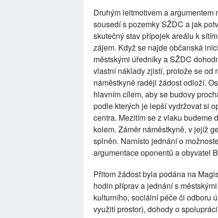
Druhým leitmotivem a argumentem n
sousedí s pozemky SŽDC a jak potvrd
skutečný stav přípojek areálu k sítí
zájem. Když se najde občanská inici
městskými úředníky a SŽDC dohodne
vlastní náklady zjistí, protože se o
náměstkyně raději žádost odloží. Os
hlavním cílem, aby se budovy prochá
podle kterých je lepší vydržovat si 
centra. Mezitím se z vlaku budeme dí
kolem. Záměr náměstkyně, v jejíž gesc
splněn. Namísto jednání o možnoste
argumentace oponentů a obyvatel Br
Přitom žádost byla podána na Magist
hodin příprav a jednání s městskými
kulturního, sociální péče či odboru
využití prostor), dohody o spoluprá