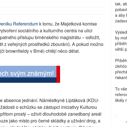
tak, a
pobavi
a aby 
zadava
 Deníku Referendum
k tomu, že Majetková komise
tvoření sociálního a kulturního centra na ulici
Výsled
špatného přístupu brněnského magistrátu – odložit,
by moh
příběh
atit z veřejných prostředků zbourání). A pokud možno
větší 
(či brownfieldy v Brně) chtějí něco dělat.
Příběh
zlehčo
přechá
riskant
To vše
refero
 je absence jednání. Náměstkyně Liptáková (KDU-
škály 
žádosti o schůzku se zástupci iniciativy Kulturou
je přitom prostý – oživit dlouhodobě zanedbaný areál
pouze jako místo pro černé skládky a užívání drog, a