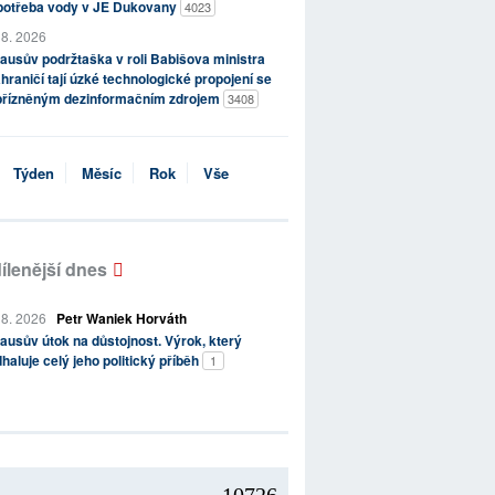
potřeba vody v JE Dukovany
4023
 8. 2026
ausův podržtaška v roli Babišova ministra
hraničí tají úzké technologické propojení se
přízněným dezinformačním zdrojem
3408
Týden
Měsíc
Rok
Vše
ílenější dnes
 8. 2026
Petr Waniek Horváth
ausův útok na důstojnost. Výrok, který
haluje celý jeho politický příběh
1
10726