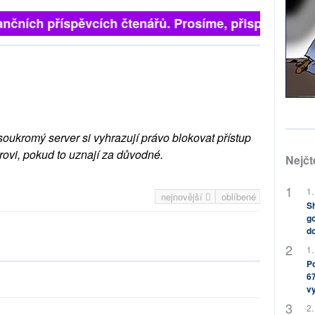
nčních příspěvcích čtenářů. Prosíme, přispějte. ➥
soukromý server si vyhrazují právo blokovat přístup
rovi, pokud to uznají za důvodné.
Nejčt
1.
nejnovější
oblíbené
Sh
go
do
1.
Po
67
v
2.