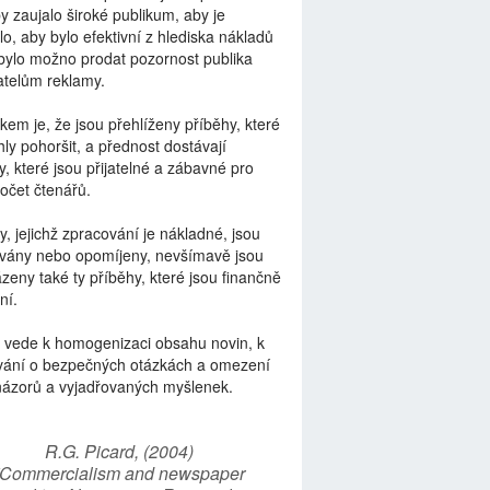
by zaujalo široké publikum, aby je
lo, aby bylo efektivní z hlediska nákladů
bylo možno prodat pozornost publika
telům reklamy.
kem je, že jsou přehlíženy příběhy, které
ly pohoršit, a přednost dostávají
y, které jsou přijatelné a zábavné pro
počet čtenářů.
y, jejichž zpracování je nákladné, jsou
vány nebo opomíjeny, nevšímavě jsou
zeny také ty příběhy, které jsou finančně
ní.
 vede k homogenizaci obsahu novin, k
vání o bezpečných otázkách a omezení
názorů a vyjadřovaných myšlenek.
R.G. Picard, (2004)
“Commercialism and newspaper