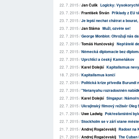
22. 7. 2015 /
Jan Čulík
Logicky: Vysokorychlo
23. 7. 2015 /
František Štván
Příklady z EU t
23. 7. 2015 /
Je lepší nechat chátrat a bourat
23. 7. 2015 /
Jan Sláma
Muži, ozvěte se!
22. 7. 2015 /
George Monbiot: Ohrožují nás dal
22. 7. 2015 /
Tomáš Hunčovský
Nepřátelé d
22. 7. 2015 /
Německá diplomacie bez diplom
22. 7. 2015 /
Uprchlíci a český Kameňákov
22. 7. 2015 /
Karel Dolejší
Kapitalismus nevyp
18. 7. 2015 /
Kapitalismus končí
22. 7. 2015 /
Politická krize přivedla Burundi
22. 7. 2015 /
"Netanyahu rozradostněn nabídko
22. 7. 2015 /
Karel Dolejší
Singapur: Námořní
22. 7. 2015 /
Ukrajinský filmový režisér Oleg 
21. 7. 2015 /
Uwe Ladwig
Pokřesťanštění byl
22. 7. 2015 /
Stockholm se v září stane měst
21. 7. 2015 /
Andrej Rogačevskij
Radost na 
21. 7. 2015 /
Andrej Rogačevskij
The Cuban P