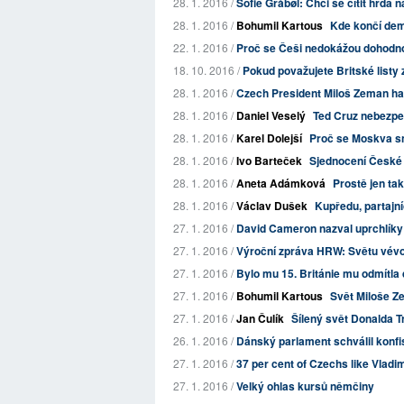
28. 1. 2016 /
Sofie Gråbøl: Chci se cítit hrdá 
28. 1. 2016 /
Bohumil Kartous
Kde končí de
22. 1. 2016 /
Proč se Češi nedokážou dohodnou
18. 10. 2016 /
Pokud považujete Britské listy z
28. 1. 2016 /
Czech President Miloš Zeman ha
28. 1. 2016 /
Daniel Veselý
Ted Cruz nebezpe
28. 1. 2016 /
Karel Dolejší
Proč se Moskva s
28. 1. 2016 /
Ivo Barteček
Sjednocení České 
28. 1. 2016 /
Aneta Adámková
Prostě jen ta
28. 1. 2016 /
Václav Dušek
Kupředu, partajní
27. 1. 2016 /
David Cameron nazval uprchlíky
27. 1. 2016 /
Výroční zpráva HRW: Světu vévo
27. 1. 2016 /
Bylo mu 15. Británie mu odmítla d
27. 1. 2016 /
Bohumil Kartous
Svět Miloše Z
27. 1. 2016 /
Jan Čulík
Šílený svět Donalda 
26. 1. 2016 /
Dánský parlament schválil konfi
27. 1. 2016 /
37 per cent of Czechs like Vladimi
27. 1. 2016 /
Velký ohlas kursů němčiny