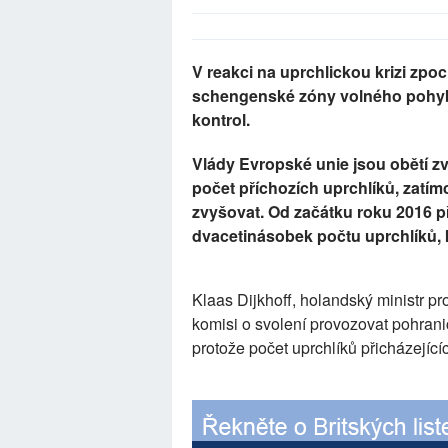
V reakci na uprchlickou krizi zp
schengenské zóny volného pohybu
kontrol.
Vlády Evropské unie jsou obětí zv
počet příchozích uprchlíků, zatím
zvyšovat. Od začátku roku 2016 př
dvacetinásobek počtu uprchlíků, k
Klaas Dijkhoff, holandský ministr pr
komisi o svolení provozovat pohranič
protože počet uprchlíků přicházejíc