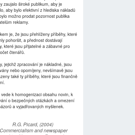
by zaujalo široké publikum, aby je
lo, aby bylo efektivní z hlediska nákladů
bylo možno prodat pozornost publika
telům reklamy.
kem je, že jsou přehlíženy příběhy, které
ly pohoršit, a přednost dostávají
y, které jsou přijatelné a zábavné pro
počet čtenářů.
y, jejichž zpracování je nákladné, jsou
vány nebo opomíjeny, nevšímavě jsou
zeny také ty příběhy, které jsou finančně
ní.
 vede k homogenizaci obsahu novin, k
vání o bezpečných otázkách a omezení
názorů a vyjadřovaných myšlenek.
R.G. Picard, (2004)
“Commercialism and newspaper