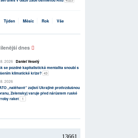
rael dnes v Gaze zabil osmiletou Ritu
4525
Týden
Měsíc
Rok
Vše
ílenější dnes
 8. 2026
Daniel Veselý
k se pozdně kapitalistická mentalita snoubí s
šením klimatické krize?
43
 8. 2026
TO „naléhavě“ zajistí Ukrajině protivzdušnou
ranu, Zelenskyj varuje před nárůstem ruské
ýroby raket
1
13661