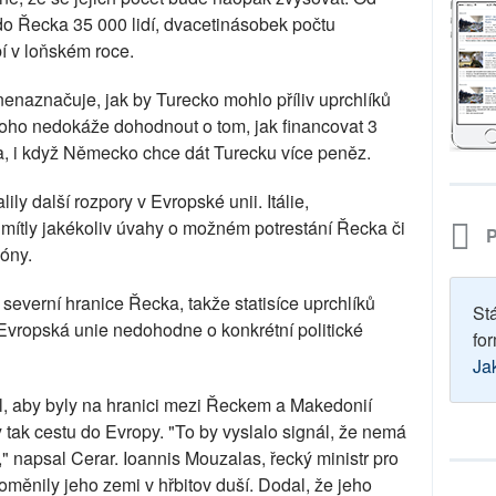
do Řecka 35 000 lidí, dvacetinásobek počtu
bí v loňském roce.
naznačuje, jak by Turecko mohlo příliv uprchlíků
toho nedokáže dohodnout o tom, jak financovat 3
ila, i když Německo chce dát Turecku více peněz.
ly další rozpory v Evropské unii. Itálie,
ítly jakékoliv úvahy o možném potrestání Řecka či
P
óny.
everní hranice Řecka, takže statisíce uprchlíků
St
vropská unie nedohodne o konkrétní politické
for
Ja
l, aby byly na hranici mezi Řeckem a Makedonií
ly tak cestu do Evropy. "To by vyslalo signál, že nemá
" napsal Cerar. Ioannis Mouzalas, řecký ministr pro
roměnily jeho zemi v hřbitov duší. Dodal, že jeho