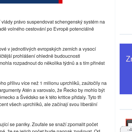
 vlády právo suspendovat schengenský systém na
sadě volného cestování po Evropě potenciálně
ové v jednotlivých evropských zemích a vysocí
tičtější prohlášení ohledně budoucnosti
mohla rozpadnout do několika týdnů a s tím přinést
přílivu více než 1 milionu uprchlíků, zaútočily na
argumenty Atén a varovalo, že Řecko by mohlo být
cko a Švédsko se k této kritice přidaly. Tyto tři
ent všech uprchlíků, ale začínají svou liberální
jící se paniky. Zoufale se snaží zpomalit počet
vné, že se jejich počet bude naopak zvyšovat. Od