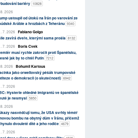
ybudování bariéry
10828
 8. 2026
ump ustoupil od útoků na Írán po varování ze
aúdské Arábie a hrozbách z Teheránu
9340
. 7. 2026
Fabiano Golgo
álie zavírá dveře, kterými sama prošla
8132
. 7. 2026
Boris Cvek
emiér musí rychle zakročit proti Španělsku,
esně jak by to chtěl Putin
7212
 8. 2026
Bohumil Kartous
acinka jako orwellovský pěšák trumpovské
titeze o demokracii (o skutečnosti)
6942
. 7. 2026
C: Hysterie ohledně imigrantů ve španělské
eutě je nesmysl
5850
 8. 2026
kazy nasvědčují tomu, že USA svrhly téměř
novou bombu na obytný dům v Íránu, přičemž
hynulo dvouleté dítě a jeho rodiče
4679
. 7. 2026