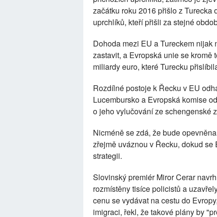
začátku roku 2016 přišlo z Turecka 
uprchlíků, kteří přišli za stejné obdo
Dohoda mezi EU a Tureckem nijak ne
zastavit, a Evropská unie se kromě 
miliardy euro, které Turecku přislíb
Rozdílné postoje k Řecku v EU odhali
Lucembursko a Evropská komise odm
o jeho vylučování ze schengenské z
Nicméně se zdá, že bude opevněna s
zřejmě uváznou v Řecku, dokud se E
strategii.
Slovinský premiér Miror Cerar navrh
rozmístěny tisíce policistů a uzavře
cenu se vydávat na cestu do Evropy,
imigraci, řekl, že takové plány by "p