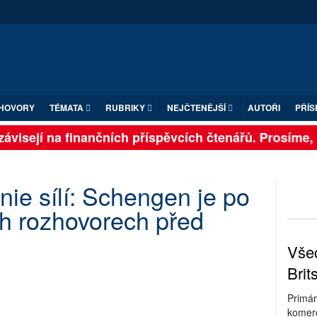
HOVORY
TÉMATA
RUBRIKY
NEJČTENĚJŠÍ
AUTOŘI
PŘÍS
ávisejí na finančních příspěvcích čtenářů. Prosíme, př
nie sílí: Schengen je po
 rozhovorech před
Všec
Brit
Primár
komerc