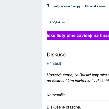
Imigrace do Evropy
|
Evropská unie
Vytisknout
Britské listy plně závisejí na finan
Diskuse
Přihlásit
Upozorňujeme, že Britské listy jako 
na diskusní fóra jakémukoliv diskuté
Komentáře
Diskuse je prázdná.