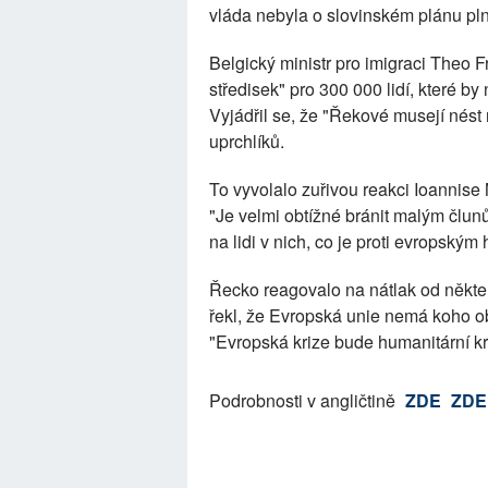
vláda nebyla o slovinském plánu pl
Belgický ministr pro imigraci Theo
středisek" pro 300 000 lidí, které 
Vyjádřil se, že "Řekové musejí nést
uprchlíků.
To vyvolalo zuřivou reakci Ioannise 
"Je velmi obtížné bránit malým člun
na lidi v nich, co je proti evropsk
Řecko reagovalo na nátlak od někt
řekl, že Evropská unie nemá koho ob
"Evropská krize bude humanitární kri
Podrobnosti v angličtině
ZDE
ZDE