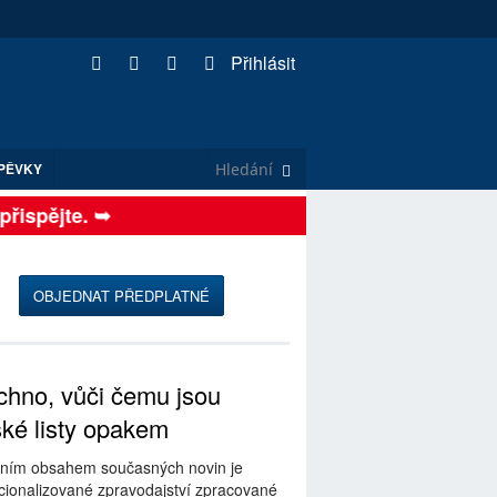
Přihlásit
PĚVKY
ispějte. ➥
OBJEDNAT PŘEDPLATNÉ
hno, vůči čemu jsou
ské listy opakem
ním obsahem současných novin je
ionalizované zpravodajství zpracované