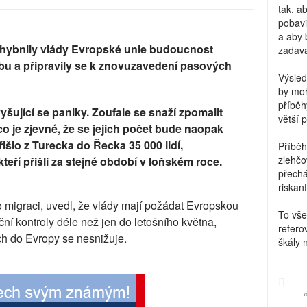
tak, a
pobavi
a aby 
ochybnily vlády Evropské unie budoucnost
zadava
 a připravily se k znovuzavedení pasových
Výsled
by moh
příběh
yšující se paniky. Zoufale se snaží zpomalit
větší 
co je zjevné, že se jejich počet bude naopak
išlo z Turecka do Řecka 35 000 lidí,
Příběh
zlehčo
teří přišli za stejné období v loňském roce.
přechá
riskant
o migraci, uvedl, že vlády mají požádat Evropskou
To vše
ní kontroly déle než jen do letošního května,
refero
ích do Evropy se nesnižuje.
škály 