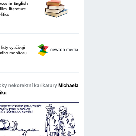
icky nekorektní karikatury
Michaela
áka