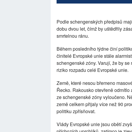
Podle schengenských předpisů mají
dobu dvou let, čímž by uštědřily zá
smrtelnou ránu.
Během posledního týdne činí politik
činitelé Evropské unie stále alarmis
schengenské zóny. Varují, že by se 
riziko rozpadu celé Evropské unie.
Země, které nesou břemeno masového 
Řecko. Rakousko otevřeně odmítlo 
ze schengenské zóny vyloučeno. Něme
země celkem přijaly více než 90 proc
politiku zpřísňovat.
Vlády Evropské unie jsou obětí zvyšu
příchozích uprchlíků, zatímco je zje