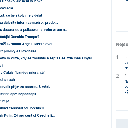
Iz
na Dánsko, ale není to lehké
mokracie
t, co by školy měly dělat
a důležitý informační zdroj, předpl...
s decorated a policewoman who wrote n...
čnější Donalda Trumpa?
Nejsd
naží svrhnout Angelu Merkelovou
republiky a Slovenska
6.
ková ta krize, kdy se zastavíš a zeptáš se, zda máš smysl
Ja
ci
ře
 v Calais "bandou migrantů"
6.
dí strach
NA
ob
ovolit přijet za sestrou. Umřel.
v
emana opět nepochopil
Trumpa
skaci cenností od uprchlíků
r Putin, 24 per cent of Czechs li...