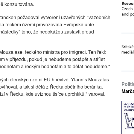
ně konzultována.
 Francken požadoval vytvoření uzavřených "vazebních
by na řeckém území provozovala Evropská unie.
 následky" toho, že nedokážou zastavit proud
Mouzalase, řeckého ministra pro imigraci. Ten řekl:
ům v příjezdu, pokud je nebudeme potápět a střílet
ým hodnotám a řeckým hodnotám a to dělat nebudeme."
erých členských zemí EU hněvivě. Yiannis Mouzalas
Polit
viňovat, a tak si dělá z Řecka obětního beránka.
Marč
zí v Řecku, kde uvíznou tisíce uprchlíků," varoval.