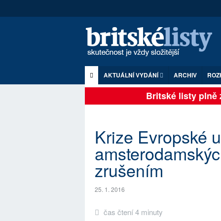
AKTUÁLNÍ VYDÁNÍ
ARCHIV
ROZ
Britské listy plně z
Krize Evropské u
amsterodamských
zrušením
25. 1. 2016
čas čtení 4 minuty