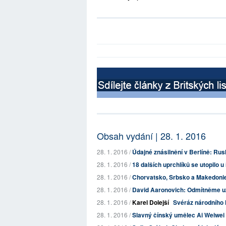
Obsah vydání | 28. 1. 2016
28. 1. 2016 /
Údajné znásilnění v Berlíně: Rusk
28. 1. 2016 /
18 dalších uprchlíků se utopilo
28. 1. 2016 /
Chorvatsko, Srbsko a Makedonie
28. 1. 2016 /
David Aaronovich: Odmítněme už 
28. 1. 2016 /
Karel Dolejší
Svéráz národního l
28. 1. 2016 /
Slavný čínský umělec Ai Weiwei 