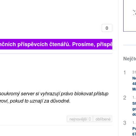
0
čních příspěvcích čtenářů. Prosíme, přispějte. ➥
Nejčt
31
Ne
48
M
soukromý server si vyhrazují právo blokovat přístup
1.
rovi, pokud to uznají za důvodné.
Sh
go
do
nejnovější
oblíbené
1.
Po
67