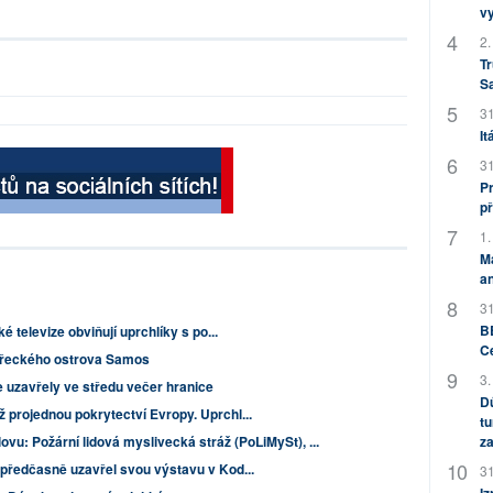
v
2.
Tr
S
31
It
31
Pr
př
1.
M
an
31
BB
é televize obviňují uprchlíky s po...
C
 u řeckého ostrova Samos
3.
 uzavřely ve středu večer hranice
Dů
projednou pokrytectví Evropy. Uprchl...
tu
ovu: Požární lidová myslivecká stráž (PoLiMySt), ...
za
předčasně uzavřel svou výstavu v Kod...
31