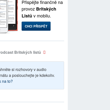
Přispějte finančně na
provoz
Britských
v mobilu.
Listů
CHCI PŘISPĚT
odcast Britských listů
áhněte si rozhovory v audio
mátu a poslouchejte je kdekoliv.
k na to?