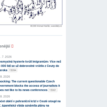
enější
. 7. 2026
smyslná hysterie kvůli imigrantům: Více než
 000 lidí se už dobrovolně vrátilo z Ceuty do
aroka
15094
 8. 2026
ocking: The current questionable Czech
vernment blocks the access of journalists it
es not like to its news conferences
15061
 8. 2026
čet obětí v pohraniční krizi v Ceutě stoupl na
, španělská vláda oznámila plány na