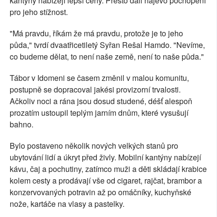
kantýny nabízejí lepší ceny. Přesto dali najevo pochopení
pro jeho stížnost.
"Má pravdu, říkám že má pravdu, protože je to jeho
půda," tvrdí dvaatřicetiletý Syřan Rešal Hamdo. "Nevíme,
co budeme dělat, to není naše země, není to naše půda."
Tábor v Idomeni se časem změnil v malou komunitu,
postupně se dopracoval jakési provizorní trvalosti.
Ačkoliv noci a rána jsou dosud studené, déšť alespoň
prozatím ustoupil teplým jarním dnům, které vysušují
bahno.
Bylo postaveno několik nových velkých stanů pro
ubytování lidí a úkryt před živly. Mobilní kantýny nabízejí
kávu, čaj a pochutiny, zatímco muži a děti skládají krabice
kolem cesty a prodávají vše od cigaret, rajčat, brambor a
konzervovaných potravin až po omáčníky, kuchyňské
nože, kartáče na vlasy a pastelky.