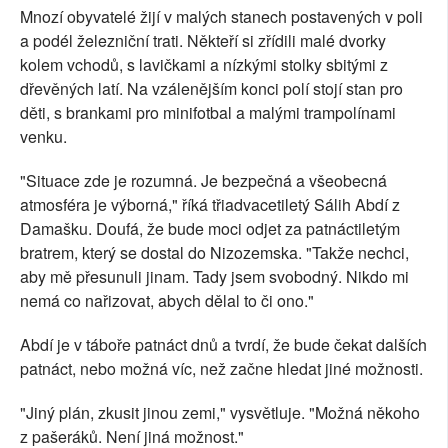
Mnozí obyvatelé žijí v malých stanech postavených v poli
a podél železniční trati. Někteří si zřídili malé dvorky
kolem vchodů, s lavičkami a nízkými stolky sbitými z
dřevěných latí. Na vzálenějším konci polí stojí stan pro
děti, s brankami pro minifotbal a malými trampolínami
venku.
"Situace zde je rozumná. Je bezpečná a všeobecná
atmosféra je výborná," říká třiadvacetiletý Sálih Abdí z
Damašku. Doufá, že bude moci odjet za patnáctiletým
bratrem, který se dostal do Nizozemska. "Takže nechci,
aby mě přesunuli jinam. Tady jsem svobodný. Nikdo mi
nemá co nařizovat, abych dělal to či ono."
Abdí je v táboře patnáct dnů a tvrdí, že bude čekat dalších
patnáct, nebo možná víc, než začne hledat jiné možnosti.
"Jiný plán, zkusit jinou zemi," vysvětluje. "Možná někoho
z pašeráků. Není jiná možnost."