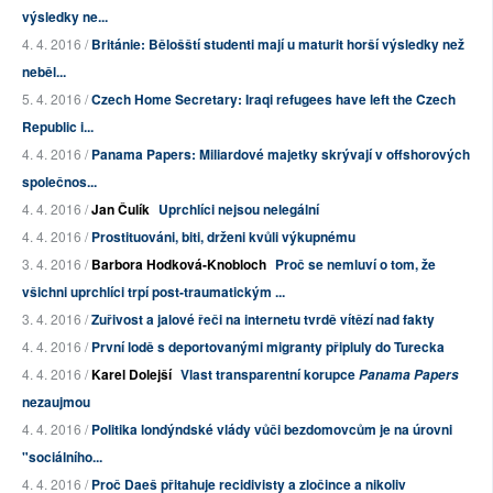
výsledky ne...
4. 4. 2016 /
Británie: Bělošští studenti mají u maturit horší výsledky než
neběl...
5. 4. 2016 /
Czech Home Secretary: Iraqi refugees have left the Czech
Republic i...
4. 4. 2016 /
Panama Papers: Miliardové majetky skrývají v offshorových
společnos...
4. 4. 2016 /
Jan Čulík
Uprchlíci nejsou nelegální
4. 4. 2016 /
Prostituováni, biti, drženi kvůli výkupnému
3. 4. 2016 /
Barbora Hodková-Knobloch
Proč se nemluví o tom, že
všichni uprchlíci trpí post-traumatickým ...
3. 4. 2016 /
Zuřivost a jalové řeči na internetu tvrdě vítězí nad fakty
4. 4. 2016 /
První lodě s deportovanými migranty připluly do Turecka
4. 4. 2016 /
Karel Dolejší
Vlast transparentní korupce
Panama Papers
nezaujmou
4. 4. 2016 /
Politika londýndské vlády vůči bezdomovcům je na úrovni
"sociálního...
4. 4. 2016 /
Proč Daeš přitahuje recidivisty a zločince a nikoliv