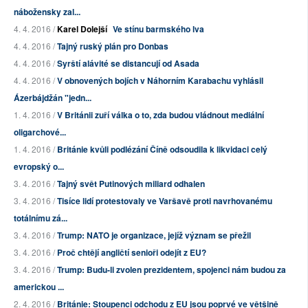
nábožensky zal...
4. 4. 2016 /
Karel Dolejší
Ve stínu barmského lva
4. 4. 2016 /
Tajný ruský plán pro Donbas
4. 4. 2016 /
Syrští alávité se distancují od Asada
4. 4. 2016 /
V obnovených bojích v Náhorním Karabachu vyhlásil
Ázerbájdžán "jedn...
1. 4. 2016 /
V Británii zuří válka o to, zda budou vládnout mediální
oligarchové...
1. 4. 2016 /
Británie kvůli podlézání Číně odsoudila k likvidaci celý
evropský o...
3. 4. 2016 /
Tajný svět Putinových miliard odhalen
3. 4. 2016 /
Tisíce lidí protestovaly ve Varšavě proti navrhovanému
totálnímu zá...
3. 4. 2016 /
Trump: NATO je organizace, jejíž význam se přežil
3. 4. 2016 /
Proč chtějí angličtí senioři odejít z EU?
3. 4. 2016 /
Trump: Budu-li zvolen prezidentem, spojenci nám budou za
americkou ...
2. 4. 2016 /
Británie: Stoupenci odchodu z EU jsou poprvé ve většině