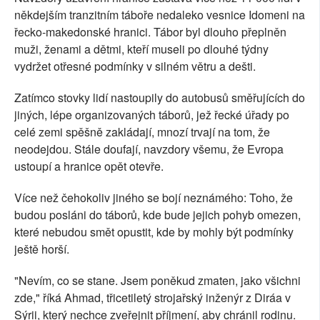
někdejším tranzitním táboře nedaleko vesnice Idomeni na
řecko-makedonské hranici. Tábor byl dlouho přeplněn
muži, ženami a dětmi, kteří museli po dlouhé týdny
vydržet otřesné podmínky v silném větru a dešti.
Zatímco stovky lidí nastoupily do autobusů směřujících do
jiných, lépe organizovaných táborů, jež řecké úřady po
celé zemi spěšně zakládají, mnozí trvají na tom, že
neodejdou. Stále doufají, navzdory všemu, že Evropa
ustoupí a hranice opět otevře.
Více než čehokoliv jiného se bojí neznámého: Toho, že
budou posláni do táborů, kde bude jejich pohyb omezen,
které nebudou smět opustit, kde by mohly být podmínky
ještě horší.
"Nevím, co se stane. Jsem poněkud zmaten, jako všichni
zde," říká Ahmad, třicetiletý strojařský inženýr z Diráa v
Sýrii, který nechce zveřejnit příjmení, aby chránil rodinu.