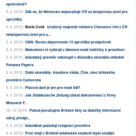
oprávněná?
5. 4. 2016 /
Zdá se, že Německo nepovažuje ČR za bezpečnou zemi pro
uprchlíky
5. 4. 2016 /
Boris Cvek
Uražený majestát ministra Chovance činí z ČR
nebezpečnou zemi pro u...
5. 4. 2016 /
OSN: Řecko deportovalo 13 uprchlíků protiprávně
5. 4. 2016 /
Makedonci si vybírají v Idomeni malé holčičky k prostituci
5. 4. 2016 /
Islandský premiér odstoupil v důsledku skandálu ohledně
Panama Papers
5. 4. 2016 /
Další skandály: Asadova vláda, Čína, otec britského
premiéra Camerona
5. 4. 2016 /
Placení daní je jen pro malé lidi?
4. 4. 2016 /
Jak
získal dokumentaci z firmy
Süddeutsche Zeitung
Mossack F...
18. 10. 2016 /
Pokud považujete Britské listy za důležitý informační
zdroj, předpl...
5. 4. 2016 /
Islanďané požadují rezignaci premiéra
4. 4. 2016 /
Proč mají v Británii nebělošští studenti lepší studijní