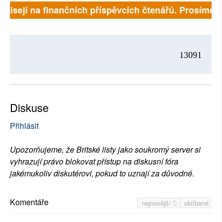
ávisejí na finančních příspěvcích čtenářů. Prosíme, p
13091
Diskuse
Přihlásit
Upozorňujeme, že Britské listy jako soukromý server si
vyhrazují právo blokovat přístup na diskusní fóra
jakémukoliv diskutérovi, pokud to uznají za důvodné.
Komentáře
nejnovější
oblíbené