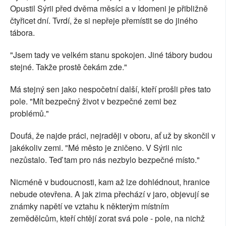
Opustil Sýrii před dvěma měsíci a v Idomeni je přibližně
čtyřicet dní. Tvrdí, že si nepřeje přemístit se do jiného
tábora.
"Jsem tady ve velkém stanu spokojen. Jiné tábory budou
stejné. Takže prostě čekám zde."
Má stejný sen jako nespočetní další, kteří prošli přes tato
pole. "Mít bezpečný život v bezpečné zemi bez
problémů."
Doufá, že najde práci, nejraději v oboru, ať už by skončil v
jakékoliv zemi. "Mé město je zničeno. V Sýrii nic
nezůstalo. Teď tam pro nás nezbylo bezpečné místo."
Nicméně v budoucnosti, kam až lze dohlédnout, hranice
nebude otevřena. A jak zima přechází v jaro, objevují se
známky napětí ve vztahu k některým místním
zemědělcům, kteří chtějí zorat svá pole - pole, na nichž