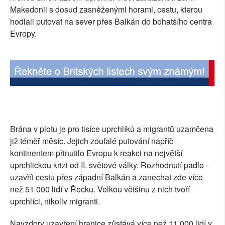
Makedonii s dosud zasněženými horami, cestu, kterou
SOCIÁLNÍ SÍTĚ
hodlali putovat na sever přes Balkán do bohatšího centra
Evropy.
RUBRIKY
PLNÁ VERZE STRÁNEK
Brána v plotu je pro tisíce uprchlíků a migrantů uzamčena
již téměř měsíc. Jejich zoufalé putování napříč
kontinentem přinutilo Evropu k reakci na největší
uprchlickou krizi od II. světové války. Rozhodnutí padlo -
uzavřít cestu přes západní Balkán a zanechat zde více
než 51 000 lidí v Řecku. Velkou většinu z nich tvoří
uprchlíci, nikoliv migranti.
Navzdory uzavření hranice zůstává více než 11 000 lidí v