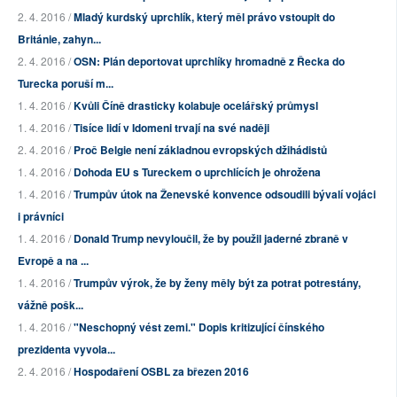
2. 4. 2016 /
Mladý kurdský uprchlík, který měl právo vstoupit do
Británie, zahyn...
2. 4. 2016 /
OSN: Plán deportovat uprchlíky hromadně z Řecka do
Turecka poruší m...
1. 4. 2016 /
Kvůli Číně drasticky kolabuje ocelářský průmysl
1. 4. 2016 /
Tisíce lidí v Idomeni trvají na své naději
2. 4. 2016 /
Proč Belgie není základnou evropských džihádistů
1. 4. 2016 /
Dohoda EU s Tureckem o uprchlících je ohrožena
1. 4. 2016 /
Trumpův útok na Ženevské konvence odsoudili bývalí vojáci
i právníci
1. 4. 2016 /
Donald Trump nevyloučil, že by použil jaderné zbraně v
Evropě a na ...
1. 4. 2016 /
Trumpův výrok, že by ženy měly být za potrat potrestány,
vážně pošk...
1. 4. 2016 /
"Neschopný vést zemi." Dopis kritizující čínského
prezidenta vyvola...
2. 4. 2016 /
Hospodaření OSBL za březen 2016