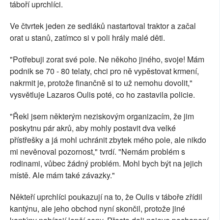
táboří uprchlíci.
Ve čtvrtek jeden ze sedláků nastartoval traktor a začal
orat u stanů, zatímco si v poli hrály malé děti.
"Potřebuji zorat své pole. Ne někoho jiného, svoje! Mám
podnik se 70 - 80 telaty, chci pro ně vypěstovat krmení,
nakrmit je, protože finančně si to už nemohu dovolit,"
vysvětluje Lazaros Oulis poté, co ho zastavila policie.
"Řekl jsem některým neziskovým organizacím, že jim
poskytnu pár akrů, aby mohly postavit dva velké
přístřešky a já mohl uchránit zbytek mého pole, ale nikdo
mi nevěnoval pozornost," tvrdí. "Nemám problém s
rodinami, vůbec žádný problém. Mohl bych být na jejich
místě. Ale mám také závazky."
Někteří uprchlíci poukazují na to, že Oulis v táboře zřídil
kantýnu, ale jeho obchod nyní skončil, protože jiné