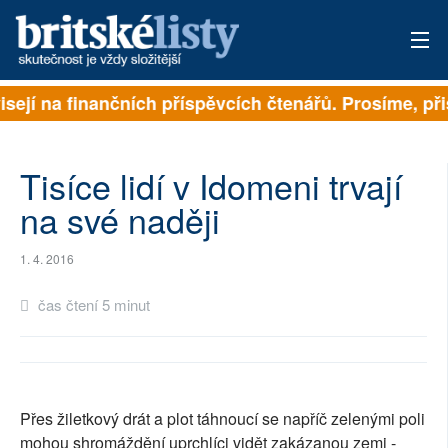
isejí na finančních příspěvcích čtenářů. Prosíme, přis
PŘIHLÁSIT
AKTUÁLNÍ VYDÁNÍ
Tisíce lidí v Idomeni trvají
ARCHIV
na své naději
ROZHOVORY
1. 4. 2016
TÉMATA
čas čtení 5 minut
NEJČTENĚJŠÍ ZA 7 DNÍ
AUTOŘI
Přes žiletkový drát a plot táhnoucí se napříč zelenými poli
PŘÍSPĚVKY NA PROVOZ
mohou shromáždění uprchlíci vidět zakázanou zemi -