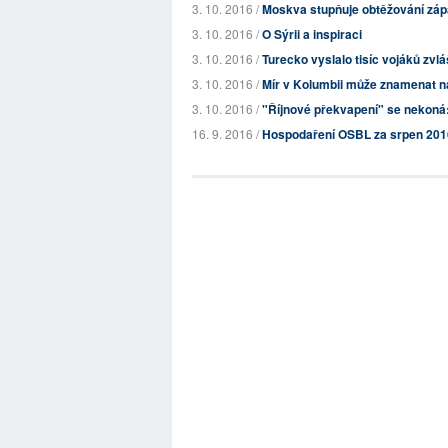
3. 10. 2016 /
Moskva stupňuje obtěžování záp
3. 10. 2016 /
O Sýrii a inspiraci
3. 10. 2016 /
Turecko vyslalo tisíc vojáků zvláš
3. 10. 2016 /
Mír v Kolumbii může znamenat ná
3. 10. 2016 /
"Říjnové překvapení" se nekoná:
16. 9. 2016 /
Hospodaření OSBL za srpen 201