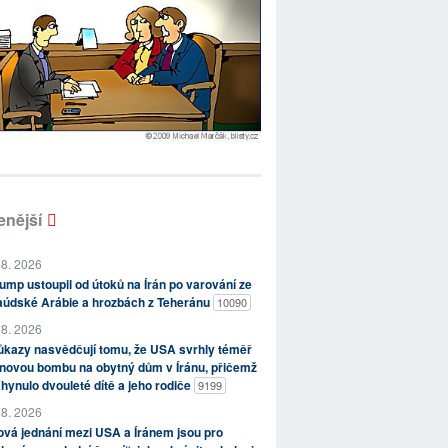
enější
 8. 2026
ump ustoupil od útoků na Írán po varování ze
aúdské Arábie a hrozbách z Teheránu
10090
 8. 2026
kazy nasvědčují tomu, že USA svrhly téměř
novou bombu na obytný dům v Íránu, přičemž
hynulo dvouleté dítě a jeho rodiče
9199
 8. 2026
vá jednání mezi USA a Íránem jsou pro