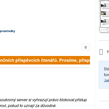
 prostředky
0
P
nčních příspěvcích čtenářů. Prosíme, přispějte. ➥
St
for
Ja
soukromý server si vyhrazují právo blokovat přístup
rovi, pokud to uznají za důvodné.