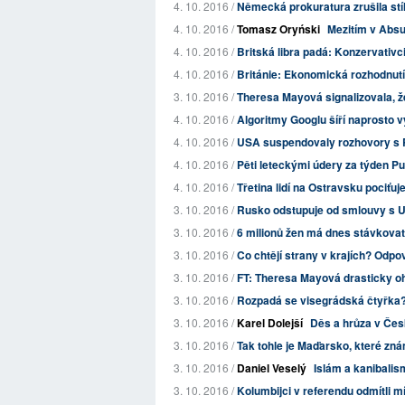
4. 10. 2016 /
Německá prokuratura zrušila stí
4. 10. 2016 /
Tomasz Oryński
Mezitím v Absu
4. 10. 2016 /
Britská libra padá: Konzervativc
4. 10. 2016 /
Británie: Ekonomická rozhodnutí n
3. 10. 2016 /
Theresa Mayová signalizovala, ž
4. 10. 2016 /
Algoritmy Googlu šíří naprosto
4. 10. 2016 /
USA suspendovaly rozhovory s Ru
4. 10. 2016 /
Pěti leteckými údery za týden Puti
4. 10. 2016 /
Třetina lidí na Ostravsku pociťuje
3. 10. 2016 /
Rusko odstupuje od smlouvy s USA
3. 10. 2016 /
6 milionů žen má dnes stávkovat
3. 10. 2016 /
Co chtějí strany v krajích? Odpo
3. 10. 2016 /
FT: Theresa Mayová drasticky oh
3. 10. 2016 /
Rozpadá se visegrádská čtyřka
3. 10. 2016 /
Karel Dolejší
Děs a hrůza v Česk
3. 10. 2016 /
Tak tohle je Maďarsko, které z
3. 10. 2016 /
Daniel Veselý
Islám a kanibalis
3. 10. 2016 /
Kolumbijci v referendu odmítli 