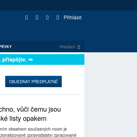
Přihlásit
PĚVKY
řispějte. ➥
OBJEDNAT PŘEDPLATNÉ
hno, vůči čemu jsou
ské listy opakem
ním obsahem současných novin je
ionalizované zpravodajství zpracované