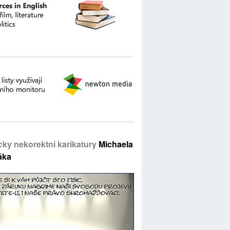
icky nekorektní karikatury
Michaela
áka