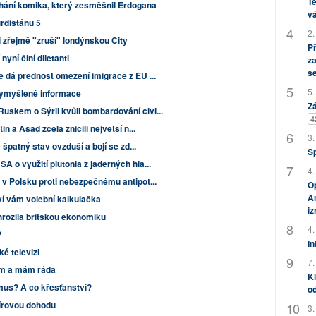
Te
hání komika, který zesměšnil Erdogana
vá
rdistánu 5
2.
i zřejmě "zruší" londýnskou City
P
yní činí diletanti
za
s
e dá přednost omezení imigrace z EU ...
5.
 vymyšlené informace
Zá
skem o Sýrii kvůli bombardování civi...
4
n a Asad zcela zničili největší n...
3.
 špatný stav ovzduší a bojí se zd...
S
 o využití plutonia z jaderných hla...
4.
 v Polsku proti nebezpečnému antipot...
Op
Am
ví vám volební kalkulačka
i
rozila britskou ekonomiku
4.
?
In
é televizi
7.
nám a mám ráda
Kl
mus? A co křesťanství?
od
mírovou dohodu
3.