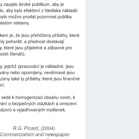
by zaujalo široké publikum, aby je
lo, aby bylo efektivní z hlediska nákladů
bylo možno prodat pozornost publika
telům reklamy.
kem je, že jsou přehlíženy příběhy, které
ly pohoršit, a přednost dostávají
y, které jsou přijatelné a zábavné pro
počet čtenářů.
y, jejichž zpracování je nákladné, jsou
vány nebo opomíjeny, nevšímavě jsou
zeny také ty příběhy, které jsou finančně
ní.
 vede k homogenizaci obsahu novin, k
vání o bezpečných otázkách a omezení
názorů a vyjadřovaných myšlenek.
R.G. Picard, (2004)
“Commercialism and newspaper