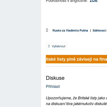
Podrobnosti v angličtině:
ZDE
Rusko za Vladimíra Putina
|
Sdělovací
Vytisknout
Britské listy plně závisejí na fina
Diskuse
Přihlásit
Upozorňujeme, že Britské listy jako 
na diskusní fóra jakémukoliv diskuté