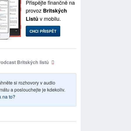
Přispějte finančně na
provoz
Britských
v mobilu.
Listů
CHCI PŘISPĚT
odcast Britských listů
áhněte si rozhovory v audio
mátu a poslouchejte je kdekoliv.
k na to?