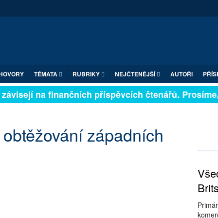
HOVORY
TÉMATA
RUBRIKY
NEJČTENĚJŠÍ
AUTOŘI
PŘÍS
závisejí na finančních příspěvcích čtenářů. Prosíme, p
 obtěžování západních
Všec
Brit
Primár
komerc