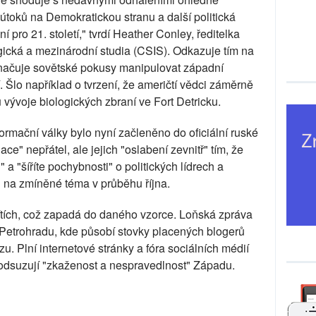
útoků na Demokratickou stranu a další politická
í pro 21. století," tvrdí Heather Conley, ředitelka
gická a mezinárodní studia (CSIS). Odkazuje tím na
značuje sovětské pokusy manipulovat západní
 Šlo například o tvrzení, že američtí vědci záměrně
 vývoje biologických zbraní ve Fort Detricku.
formační války bylo nyní začleněno do oficiální ruské
ace" nepřátel, ale jejich "oslabení zevnitř" tím, že
 "šíříte pochybnosti" o politických lídrech a
u na zmíněné téma v průběhu října.
sítích, což zapadá do daného vzorce. Loňská zpráva
 Petrohradu, kde působí stovky placených blogerů
zu. Plní internetové stránky a fóra sociálních médií
a odsuzují "zkaženost a nespravedlnost" Západu.