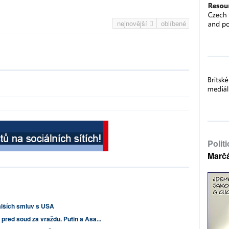
nejnovější
oblíbené
Polit
Marč
alších smluv s USA
i před soud za vraždu. Putin a Asa...