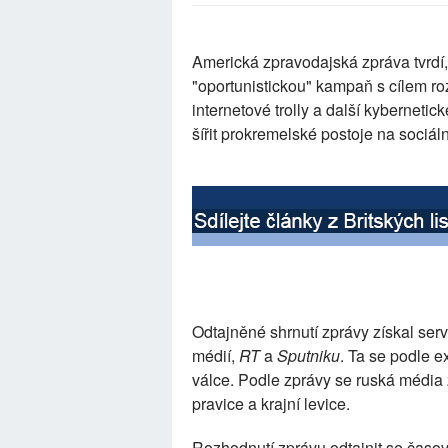
Americká zpravodajská zpráva tvrdí,
"oportunistickou" kampaň s cílem rozš
internetové trolly a další kybernetic
šířit prokremelské postoje na sociáln
Odtajněné shrnutí zprávy získal ser
médií,
RT
a
Sputniku
. Ta se podle e
válce. Podle zprávy se ruská média z
pravice a krajní levice.
Rozhodnutí zprávu odtajnit se čas