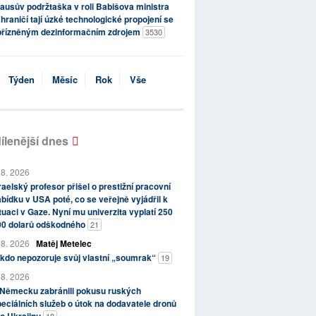
ausův podržtaška v roli Babišova ministra
hraničí tají úzké technologické propojení se
přízněným dezinformačním zdrojem
3530
Týden
Měsíc
Rok
Vše
ílenější dnes
 8. 2026
raelský profesor přišel o prestižní pracovní
bídku v USA poté, co se veřejně vyjádřil k
tuaci v Gaze. Nyní mu univerzita vyplatí 250
00 dolarů odškodného
21
 8. 2026
Matěj Metelec
kdo nepozoruje svůj vlastní „soumrak“
19
 8. 2026
 Německu zabránili pokusu ruských
eciálních služeb o útok na dodavatele dronů