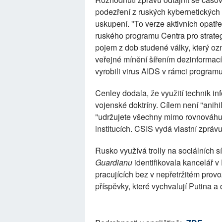
podezření z ruských kybernetických 
uskupení. "To verze aktivních opatřen
ruského programu Centra pro strate
pojem z dob studené války, který o
veřejné mínění šířením dezinformací.
vyrobili virus AIDS v rámci programu
Cenley dodala, že využití technik in
vojenské doktríny. Cílem není "anihil
"udržujete všechny mimo rovnováhu" a
institucích. CSIS vydá vlastní zpráv
Rusko využívá trolly na sociálních 
Guardianu
identifikovala kancelář v
pracujících bez v nepřetržitém provo
příspěvky, které vychvalují Putina 