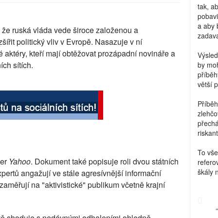
tak, a
pobavi
a aby 
 že ruská vláda vede široce založenou a
zadava
ířit politický vliv v Evropě. Nasazuje v ní
ké aktéry, kteří mají obtěžovat prozápadní novináře a
Výsled
ích sítích.
by moh
příběh
větší 
Příběh
zlehčo
přechá
riskant
To vše
ver
Yahoo
. Dokument také popisuje roli dvou státních
refero
škály 
xpertů angažují ve stále agresívnější informační
aměřují na "aktivistické" publikum včetně krajní
ově shoduje s nedávnými odhaleními ohledně