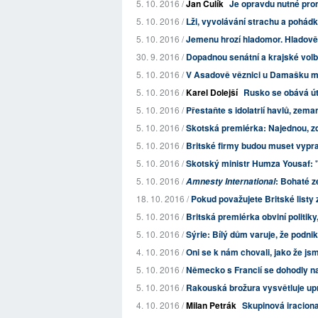
5. 10. 2016 /
Jan Čulík
Je opravdu nutné prom
5. 10. 2016 /
Lži, vyvolávání strachu a pohád
5. 10. 2016 /
Jemenu hrozí hladomor. Hladovějí
30. 9. 2016 /
Dopadnou senátní a krajské vol
5. 10. 2016 /
V Asadově věznici u Damašku maj
5. 10. 2016 /
Karel Dolejší
Rusko se obává ú
5. 10. 2016 /
Přestaňte s idolatrií havlů, zema
5. 10. 2016 /
Skotská premiérka: Najednou, zd
5. 10. 2016 /
Britské firmy budou muset vypr
5. 10. 2016 /
Skotský ministr Humza Yousaf: "A
5. 10. 2016 /
: Bohaté z
Amnesty International
18. 10. 2016 /
Pokud považujete Britské listy z
5. 10. 2016 /
Britská premiérka obviní politiky
5. 10. 2016 /
Sýrie: Bílý dům varuje, že podni
4. 10. 2016 /
Oni se k nám chovali, jako že js
5. 10. 2016 /
Německo s Francií se dohodly na 
5. 10. 2016 /
Rakouská brožura vysvětluje up
4. 10. 2016 /
Milan Petrák
Skupinová iracional