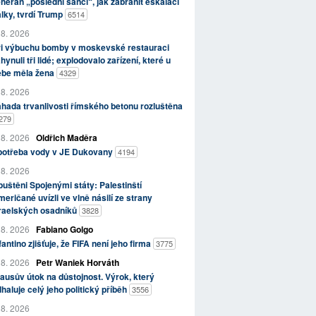
herán „poslední šancí“, jak zabránit eskalaci
lky, tvrdí Trump
6514
 8. 2026
ři výbuchu bomby v moskevské restauraci
hynuli tři lidé; explodovalo zařízení, které u
ebe měla žena
4329
 8. 2026
hada trvanlivosti římského betonu rozluštěna
279
 8. 2026
Oldřich Maděra
potřeba vody v JE Dukovany
4194
 8. 2026
uštěni Spojenými státy: Palestinští
eričané uvízli ve vlně násilí ze strany
zraelských osadníků
3828
 8. 2026
Fabiano Golgo
fantino zjišťuje, že FIFA není jeho firma
3775
 8. 2026
Petr Waniek Horváth
ausův útok na důstojnost. Výrok, který
haluje celý jeho politický příběh
3556
 8. 2026