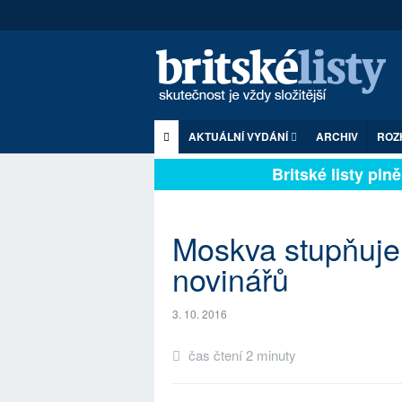
AKTUÁLNÍ VYDÁNÍ
ARCHIV
ROZ
Britské listy plně 
Moskva stupňuje
novinářů
3. 10. 2016
čas čtení 2 minuty