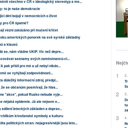
ěnit všechno v ČR v ideologický stereotyp a me...
ky: to je naše demokracie
cí děti bojují v nemocnicích o život
by pro ČR špatně?
í vězni zakázáno při mučení křičet
toku amerických ponorek na své syrské základny
nů a klausů
á se, nám vládne UKIP. Víc než depre...
acovávat seznamy svých zaměstnanců-ci...
Nejčt
 pak přišli pro mě a už nebyl nikdo...
emě se vyhýbají zodpovědnosti...
2.
a důležitý informační zdroj, předpl...
Tr
S
, že se občanům posmívají, že hlas...
3.
kne "akce", pokud Rusko nebude vyje...
Dů
me nějaká epidemie. Já ale nejsem e...
tu
sdílení leteckých základen a doprav...
za
rchlíkům křesťanské symboly a kulturu
4.
ita politických stran: nejagresivnější jsou leto...
No