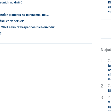
adních novinářů
Kl
za
s
tních jednotek na tajnou misi do ...
silí ve Venezuele
 WikiLeaks "z bezpečnostních důvodů"...
6
Nejsd
7.
Iz
na
si
0
7.
Ni
7.
V
sp