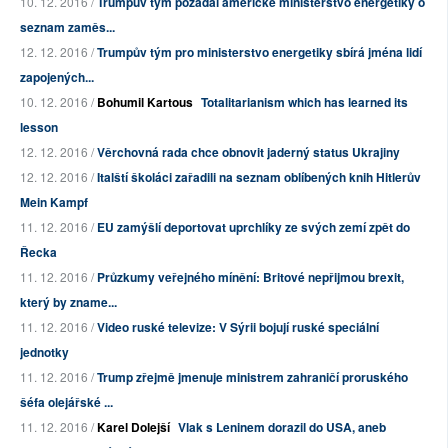
10. 12. 2016 /
Trumpův tým požádal americké ministerstvo energetiky o
seznam zaměs...
12. 12. 2016 /
Trumpův tým pro ministerstvo energetiky sbírá jména lidí
zapojených...
10. 12. 2016 /
Bohumil Kartous
Totalitarianism which has learned its
lesson
12. 12. 2016 /
Věrchovná rada chce obnovit jaderný status Ukrajiny
12. 12. 2016 /
Italští školáci zařadili na seznam oblíbených knih Hitlerův
Mein Kampf
11. 12. 2016 /
EU zamýšlí deportovat uprchlíky ze svých zemí zpět do
Řecka
11. 12. 2016 /
Průzkumy veřejného mínění: Britové nepřijmou brexit,
který by zname...
11. 12. 2016 /
Video ruské televize: V Sýrii bojují ruské speciální
jednotky
11. 12. 2016 /
Trump zřejmě jmenuje ministrem zahraničí proruského
šéfa olejářské ...
11. 12. 2016 /
Karel Dolejší
Vlak s Leninem dorazil do USA, aneb