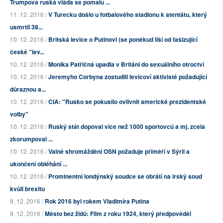
Trumpova ruská vláda se pomalu ...
11. 12. 2016 /
V Turecku došlo u fotbalového stadionu k atentátu, který
usmrtil 38...
10. 12. 2016 /
Britská levice o Putinovi (se poněkud liší od fašizující
české "lev...
10. 12. 2016 /
Monika Patřičná upadla v Británi do sexuálního otroctví
10. 12. 2016 /
Jeremyho Corbyna zostudili levicoví aktivisté požadující
důraznou a...
10. 12. 2016 /
CIA: "Rusko se pokusilo ovlivnit americké prezidentské
volby"
10. 12. 2016 /
Ruský stát dopoval více než 1000 sportovců a mj. zcela
zkorumpoval ...
10. 12. 2016 /
Valné shromáždění OSN požaduje příměří v Sýrii a
ukončení obléhání ...
10. 12. 2016 /
Prominentní londýnský soudce se obrátí na irský soud
kvůli brexitu
9. 12. 2016 /
Rok 2016 byl rokem Vladimíra Putina
9. 12. 2016 /
Město bez židů: Film z roku 1924, který předpověděl