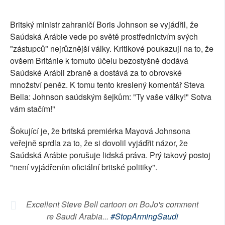
SOCIÁLNÍ SÍTĚ
Britský ministr zahraničí Boris Johnson se vyjádřil, že
RUBRIKY
Saúdská Arábie vede po světě prostřednictvím svých
"zástupců" nejrůznější války. Kritikové poukazují na to, že
PLNÁ VERZE STRÁNEK
ovšem Británie k tomuto účelu bezostyšně dodává
Saúdské Arábii zbraně a dostává za to obrovské
množství peněz. K tomu tento kreslený komentář Steva
Bella: Johnson saúdským šejkům: "Ty vaše války!" Sotva
vám stačím!"
Šokující je, že britská premiérka Mayová Johnsona
veřejně sprdla za to, že si dovolil vyjádřit názor, že
Saúdská Arábie porušuje lidská práva. Prý takový postoj
"není vyjádřením oficiální britské politiky".
Excellent Steve Bell cartoon on BoJo's comment
re Saudi Arabia...
#StopArmingSaudi