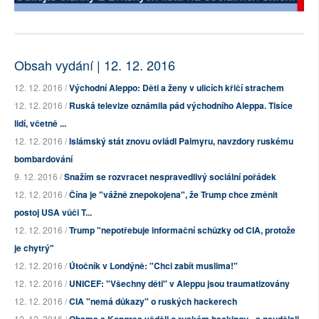
Obsah vydání | 12. 12. 2016
12. 12. 2016 /
Východní Aleppo: Děti a ženy v ulicích křičí strachem
12. 12. 2016 /
Ruská televize oznámila pád východního Aleppa. Tisíce
lidí, včetně ...
12. 12. 2016 /
Islámský stát znovu ovládl Palmyru, navzdory ruskému
bombardování
9. 12. 2016 /
Snažím se rozvracet nespravedlivý sociální pořádek
12. 12. 2016 /
Čína je "vážně znepokojena", že Trump chce změnit
postoj USA vůči T...
12. 12. 2016 /
Trump "nepotřebuje informační schůzky od CIA, protože
je chytrý"
12. 12. 2016 /
Útočník v Londýně: "Chci zabít muslima!"
12. 12. 2016 /
UNICEF: "Všechny děti" v Aleppu jsou traumatizovány
12. 12. 2016 /
CIA "nemá důkazy" o ruských hackerech
12. 12. 2016 /