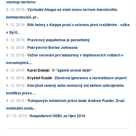
vzestup nacismu
9. 12. 2016 /
Východní Aleppo se stalo znovu terčem intenzivního
bombardování, př...
9. 12. 2016 /
Bílé helmy z Aleppa prosí o ochranu před vražděním - válka
v Sýrii...
9. 12. 2016 /
Pravicový populismus je porazitelný
9. 12. 2016 /
Pokrytectví Borise Johnsona
9. 12. 2016 /
Vážné varování pro labouristy v doplňovacích volbách v
euroskeptick...
9. 12. 2016 /
Karel Dolejší
O "špatné straně dějin"
8. 12. 2016 /
Kryštof Kozák
Záměrná ignorance a normalizace utrpení
9. 12. 2016 /
Kterýkoli raněný nebo nemocný má během ozbrojeného
konfliktu právo ...
9. 12. 2016 /
Trumpovým ministrem práce bude Andrew Puzder. Zruší
minimální mzdu...
31. 10. 2016 /
Hospodaření OSBL za říjen 2016