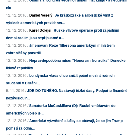
Obama a Kongres věděli o ruském hackingu - a neudělali
nic
12. 12. 2016 /
Daniel Veselý
Je krátkozraké a alibistické vinit z
výsledku amerických prezidents...
12. 12. 2016 /
Karel Dolejší
Ruské vlivové operace proti západním
demokraciím jsou nepřípustné a...
12. 12. 2016 /
Jmenování Rexe Tillersona americkým ministrem
zahraničí by potvrdil...
12. 12. 2016 /
Nepravděpodobná mise: "Honorární konzulka" Doněcké
lidové republiky...
12. 12. 2016 /
Londýnská vláda chce snížit počet mezinárodních
studentů v Británii...
9. 11. 2016 /
JDE DO TUHÉHO. Nastávají těžké časy. Podpořte finančně
nezávislou n...
12. 12. 2016 /
Senátorka McCaskillová (D): Ruské vměšování do
amerických voleb je ...
12. 12. 2016 /
Americké výzvědné služby se obávají, že se jim Trump
pomstí za odha...