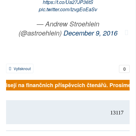
https://t.co/Ua27JP36tS
pic.twitter.com/IzvgEoEaSv
— Andrew Stroehlein
(@astroehlein)
December 9, 2016
0
Vytisknout
závisejí na finančních příspěvcích čtenářů. Prosíme, p
13117