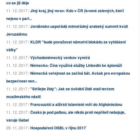
co se již děje
11. 12. 2017 /
Jiný kraj, jiný mrav: Kdo v ČR (kromě zelených, kteří
nejsou v parl...
11. 12. 2017 /
Jordánsko uspořádá mimořádný arabský summit kvůli
Jeruzalému
11. 12. 2017 /
KLDR "bude považovat námořní blokádu za vyhlášení
války"
11. 12. 2017 /
Východoněmecký venkov vymírá
11. 12. 2017 /
Německo: Čína využívá služby Linkedin ke špionáži
11. 12. 2017 /
Německá veřejnost se začíná bát. Avšak pro evropskou
bezpečnost nen...
11. 12. 2017 /
"Střílejte židy": Jak se švédští židé stali terčem
muslimského násilí
11. 12. 2017 /
Francouzští a alžírští islamisté míří do Afghánistánu
11. 12. 2017 /
Česko je pod palbou, ale nikdo proti nepříteli nebojuje,
varuje Gabal
28. 11. 2017 /
Hospodaření OSBL v říjnu 2017