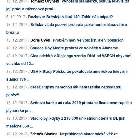
13. 12. 2017 /
Tomasz Oryński
Vyhození premiérky, pokuta televizi za
její práci a růžencový proti...
8. 12. 2017 /
Rozhovor Britských listů 140. Zahltí nás odpad?
13. 12. 2017 /
Britská vláda poprvé prohrála parlamentní hlasování o
brexitu
13. 12. 2017 /
Boris Cvek
Problém není ve voličích, ale v politicích
13. 12. 2017 /
Soudce Roy Moore prohrál ve volbách v Alabamě
13. 12. 2017 /
Čína odebírá v Xinjiangu vzorky DNA od VŠECH obyvatel
ve věku od 12...
13. 12. 2017 /
USA kritizují Polsko, že pokutovalo americkou televizní
stanici TVN...
13. 12. 2017 /
dTest: Půjčky nemohou být nahrazením nedostatku
peněz!!
13. 12. 2017 /
Světová banka od roku 2019 přestane financovat ropné a
plynařské pr...
12. 10. 2017 /
Stačilo by, kdyby z 218 000 unikátních čtenářů BL jich
měsíčně 350 ...
13. 12. 2017 /
Zdeněk Slanina
Neprůhledná akademická věž ze