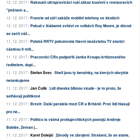
12. 12. 2017 /
Rakouští ultrapravičáci ruší zákaz kouření v restauracích
"jménem s...
12. 12. 2017 /
Francie od září zakáže mobilní telefony ve školách
12. 12. 2017 /
Pokud v Alabamě zvítězí ve volbách Roy Moore, je důvod
se začít váž...
11. 12. 2017 /
Polská RRTV pokutovala hlavní nezávislou TV stanici
částkou 9 mili...
11. 12. 2017 /
Pracovníci ČRo podpořili Janka Kroupu kritizovaného
ředitelem, dopi...
11. 12. 2017 /
Štefan Švec
Shell jsou ty benzínky, na kterých obvykle
netankujeme
11. 12. 2017 /
Jan Čulík
Lidi dneska blbnou všude - je to proto, že
selhávají politikové
11. 12. 2017 /
Brexit: Další paralela mezi ČR a Británií: Proč lidi hlasují
pro ne...
11. 12. 2017 /
Politico is všímá protiuprchlických postojů Andreje
Babiše, Zeman j...
11. 12. 2017 /
Karel Dolejší
Závody ve zbrojení: Strašení, že se stane,