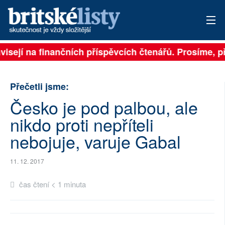
ávisejí na finančních příspěvcích čtenářů. Prosíme, př
PŘIHLÁSIT
AKTUÁLNÍ VYDÁNÍ
Přečetli jsme:
ARCHIV
Česko je pod palbou, ale
nikdo proti nepříteli
ROZHOVORY
nebojuje, varuje Gabal
TÉMATA
11. 12. 2017
NEJČTENĚJŠÍ ZA 7 DNÍ
čas čtení < 1 minuta
AUTOŘI
PŘÍSPĚVKY NA PROVOZ