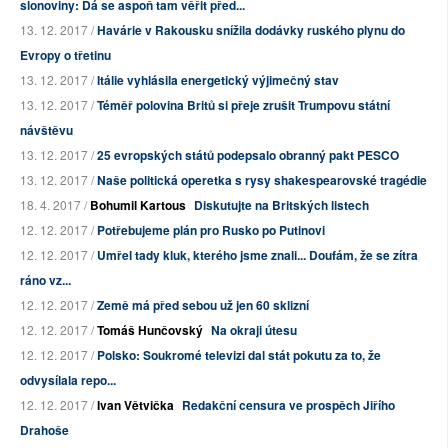
slonoviny: Dá se aspoň tam věřit před...
13. 12. 2017 /
Havárie v Rakousku snížila dodávky ruského plynu do
Evropy o třetinu
13. 12. 2017 /
Itálie vyhlásila energetický výjimečný stav
13. 12. 2017 /
Téměř polovina Britů si přeje zrušit Trumpovu státní
návštěvu
13. 12. 2017 /
25 evropských států podepsalo obranný pakt PESCO
13. 12. 2017 /
Naše politická operetka s rysy shakespearovské tragédie
18. 4. 2017 /
Bohumil Kartous
Diskutujte na Britských listech
12. 12. 2017 /
Potřebujeme plán pro Rusko po Putinovi
12. 12. 2017 /
Umřel tady kluk, kterého jsme znali... Doufám, že se zítra
ráno vz...
12. 12. 2017 /
Země má před sebou už jen 60 sklizní
12. 12. 2017 /
Tomáš Hunčovský
Na okraji útesu
12. 12. 2017 /
Polsko: Soukromé televizi dal stát pokutu za to, že
odvysílala repo...
12. 12. 2017 /
Ivan Větvička
Redakční censura ve prospěch Jiřího
Drahoše