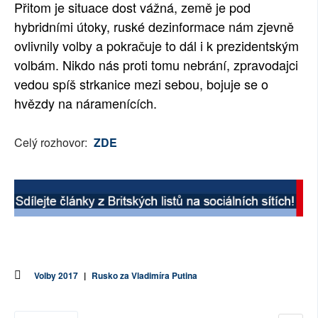
Přitom je situace dost vážná, země je pod
SOCIÁLNÍ SÍTĚ
hybridními útoky, ruské dezinformace nám zjevně
ovlivnily volby a pokračuje to dál i k prezidentským
RUBRIKY
volbám. Nikdo nás proti tomu nebrání, zpravodajci
vedou spíš strkanice mezi sebou, bojuje se o
PLNÁ VERZE STRÁNEK
hvězdy na náramenících.
Celý rozhovor:
ZDE
Volby 2017
|
Rusko za Vladimíra Putina