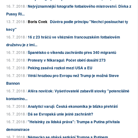
16. 7. 2018 /
Nejvýznamnější fotografie fotbalového mistrovství: Dívka z
Pussy Ri...
13. 7. 2018 /
Boris Cvek
Důvěra podle principu "Nechci poslouchat ty
kecy"
16. 7. 2018 /
16 z 23 hráčů ve vítězném francouzském fotbalovém
družstvu je z imi...
16. 7. 2018 /
Španělsko o víkendu zachránilo přes 340 migrantů
16. 7. 2018 /
Protesty v Nikaragui: Počet obětí dosáhl 273
16. 7. 2018 /
Peking zasévá rozkol mezi USA a EU
16. 7. 2018 /
Větší hrozbou pro Evropu než Trump je možná Steve
Bannon
16. 7. 2018 /
Aféra novičok: Vyšetřovatelé zabavili stovky "potenciálně
kontamino...
16. 7. 2018 /
Analytici varují: Česká ekonomika je blízko přehřátí
16. 7. 2018 /
Dá se Evropská unie ještě zachránit?
16. 7. 2018 /
"Helsinky za lidská práva": Trumpa a Putina přivítala
demonstrace
16. 7. 2018 /
Německo se obává setkání Trumpa s Putinem