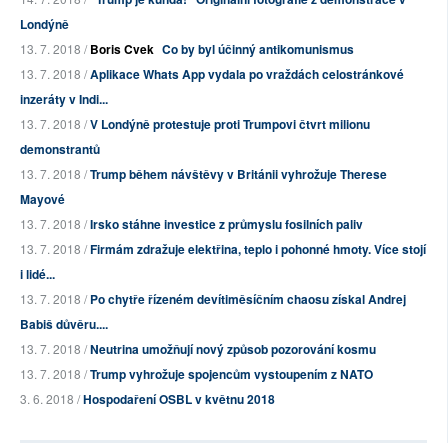
Londýně
13. 7. 2018 /
Boris Cvek
Co by byl účinný antikomunismus
13. 7. 2018 /
Aplikace Whats App vydala po vraždách celostránkové
inzeráty v Indi...
13. 7. 2018 /
V Londýně protestuje proti Trumpovi čtvrt milionu
demonstrantů
13. 7. 2018 /
Trump během návštěvy v Británii vyhrožuje Therese
Mayové
13. 7. 2018 /
Irsko stáhne investice z průmyslu fosilních paliv
13. 7. 2018 /
Firmám zdražuje elektřina, teplo i pohonné hmoty. Více stojí
i lidé...
13. 7. 2018 /
Po chytře řízeném devítiměsíčním chaosu získal Andrej
Babiš důvěru....
13. 7. 2018 /
Neutrina umožňují nový způsob pozorování kosmu
13. 7. 2018 /
Trump vyhrožuje spojencům vystoupením z NATO
3. 6. 2018 /
Hospodaření OSBL v květnu 2018