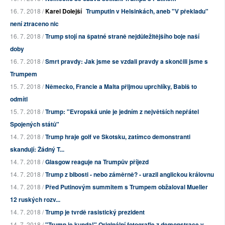
16. 7. 2018 /
Karel Dolejší
Trumputin v Helsinkách, aneb "V překladu"
není ztraceno nic
16. 7. 2018 /
Trump stojí na špatné straně nejdůležitějšího boje naší
doby
16. 7. 2018 /
Smrt pravdy: Jak jsme se vzdali pravdy a skončili jsme s
Trumpem
15. 7. 2018 /
Německo, Francie a Malta přijmou uprchlíky, Babiš to
odmítl
15. 7. 2018 /
Trump: "Evropská unie je jedním z největších nepřátel
Spojených států"
14. 7. 2018 /
Trump hraje golf ve Skotsku, zatímco demonstranti
skandují: Žádný T...
14. 7. 2018 /
Glasgow reaguje na Trumpův příjezd
14. 7. 2018 /
Trump z blbosti - nebo záměrně? - urazil anglickou královnu
14. 7. 2018 /
Před Putinovým summitem s Trumpem obžaloval Mueller
12 ruských rozv...
14. 7. 2018 /
Trump je tvrdě rasistický prezident
14. 7. 2018 /
"Trump je kunda!" Originální fotografie z demonstrace v