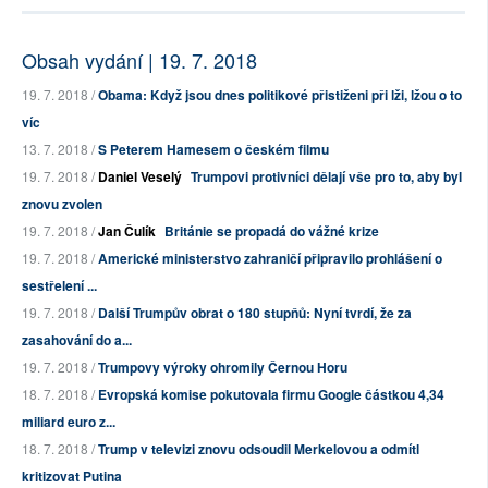
Obsah vydání | 19. 7. 2018
19. 7. 2018 /
Obama: Když jsou dnes politikové přistiženi při lži, lžou o to
víc
13. 7. 2018 /
S Peterem Hamesem o českém filmu
19. 7. 2018 /
Daniel Veselý
Trumpovi protivníci dělají vše pro to, aby byl
znovu zvolen
19. 7. 2018 /
Jan Čulík
Británie se propadá do vážné krize
19. 7. 2018 /
Americké ministerstvo zahraničí připravilo prohlášení o
sestřelení ...
19. 7. 2018 /
Další Trumpův obrat o 180 stupňů: Nyní tvrdí, že za
zasahování do a...
19. 7. 2018 /
Trumpovy výroky ohromily Černou Horu
18. 7. 2018 /
Evropská komise pokutovala firmu Google částkou 4,34
miliard euro z...
18. 7. 2018 /
Trump v televizi znovu odsoudil Merkelovou a odmítl
kritizovat Putina