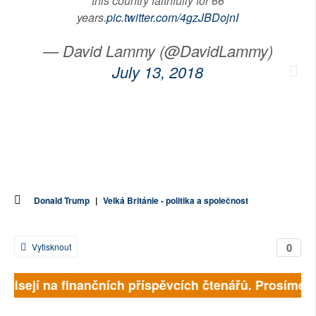
this country faithfully for 66
years.
pic.twitter.com/4gzJBDojnI
— David Lammy (@DavidLammy)
July 13, 2018
Donald Trump
|
Velká Británie - politika a společnost
0
Vytisknout
ávisejí na finančních příspěvcích čtenářů. Prosíme, p