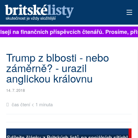
isejí na finančních příspěvcích čtenářů. Prosíme, přis
PŘIHLÁSIT
AKTUÁLNÍ VYDÁNÍ
Trump z blbosti - nebo
ARCHIV
záměrně? - urazil
anglickou královnu
ROZHOVORY
TÉMATA
14. 7. 2018
NEJČTENĚJŠÍ ZA 7 DNÍ
čas čtení < 1 minuta
AUTOŘI
PŘÍSPĚVKY NA PROVOZ