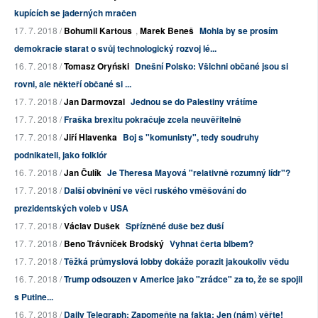
kupících se jaderných mračen
17. 7. 2018 /
Bohumil Kartous
,
Marek Beneš
Mohla by se prosím
demokracie starat o svůj technologický rozvoj lé...
16. 7. 2018 /
Tomasz Oryński
Dnešní Polsko: Všichni občané jsou si
rovni, ale někteří občané si ...
17. 7. 2018 /
Jan Darmovzal
Jednou se do Palestiny vrátíme
17. 7. 2018 /
Fraška brexitu pokračuje zcela neuvěřitelně
17. 7. 2018 /
Jiří Hlavenka
Boj s "komunisty", tedy soudruhy
podnikateli, jako folklór
16. 7. 2018 /
Jan Čulík
Je Theresa Mayová "relativně rozumný lídr"?
17. 7. 2018 /
Další obvinění ve věci ruského vměšování do
prezidentských voleb v USA
17. 7. 2018 /
Václav Dušek
Spřízněné duše bez duší
17. 7. 2018 /
Beno Trávníček Brodský
Vyhnat čerta blbem?
17. 7. 2018 /
Těžká průmyslová lobby dokáže porazit jakoukoliv vědu
16. 7. 2018 /
Trump odsouzen v Americe jako "zrádce" za to, že se spojil
s Putine...
16. 7. 2018 /
Daily Telegraph: Zapomeňte na fakta: Jen (nám) věřte!