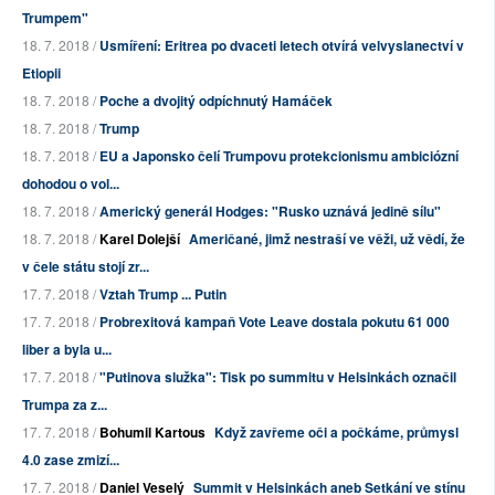
Trumpem"
18. 7. 2018 /
Usmíření: Eritrea po dvaceti letech otvírá velvyslanectví v
Etiopii
18. 7. 2018 /
Poche a dvojitý odpíchnutý Hamáček
18. 7. 2018 /
Trump
18. 7. 2018 /
EU a Japonsko čelí Trumpovu protekcionismu ambiciózní
dohodou o vol...
18. 7. 2018 /
Americký generál Hodges: "Rusko uznává jedině sílu"
18. 7. 2018 /
Karel Dolejší
Američané, jimž nestraší ve věži, už vědí, že
v čele státu stojí zr...
17. 7. 2018 /
Vztah Trump ... Putin
17. 7. 2018 /
Probrexitová kampaň Vote Leave dostala pokutu 61 000
liber a byla u...
17. 7. 2018 /
"Putinova služka": Tisk po summitu v Helsinkách označil
Trumpa za z...
17. 7. 2018 /
Bohumil Kartous
Když zavřeme oči a počkáme, průmysl
4.0 zase zmizí...
17. 7. 2018 /
Daniel Veselý
Summit v Helsinkách aneb Setkání ve stínu