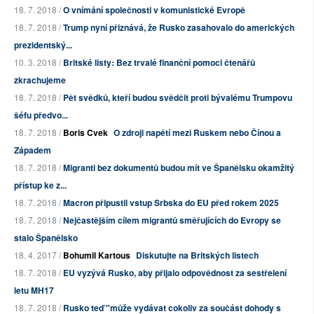
18. 7. 2018 /
O vnímání společnosti v komunistické Evropě
18. 7. 2018 /
Trump nyní přiznává, že Rusko zasahovalo do amerických
prezidentský...
10. 3. 2018 /
Britské listy: Bez trvalé finanční pomoci čtenářů
zkrachujeme
18. 7. 2018 /
Pět svědků, kteří budou svědčit proti bývalému Trumpovu
šéfu předvo...
18. 7. 2018 /
Boris Cvek
O zdroji napětí mezi Ruskem nebo Čínou a
Západem
18. 7. 2018 /
Migranti bez dokumentů budou mít ve Španělsku okamžitý
přístup ke z...
18. 7. 2018 /
Macron připustil vstup Srbska do EU před rokem 2025
18. 7. 2018 /
Nejčastějším cílem migrantů směřujících do Evropy se
stalo Španělsko
18. 4. 2017 /
Bohumil Kartous
Diskutujte na Britských listech
18. 7. 2018 /
EU vyzývá Rusko, aby přijalo odpovědnost za sestřelení
letu MH17
18. 7. 2018 /
Rusko teď "může vydávat cokoliv za součást dohody s