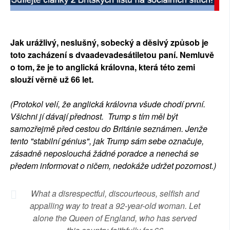
SOCIÁLNÍ SÍTĚ
RUBRIKY
Jak urážlivý, neslušný, sobecký a děsivý způsob je
toto zacházení s dvaadevadesátiletou paní. Nemluvě
PLNÁ VERZE STRÁNEK
o tom, že je to anglická královna, která této zemi
slouží věrně už 66 let.
(Protokol velí, že anglická královna všude chodí první.
Všichni jí dávají přednost. Trump s tím měl být
samozřejmě před cestou do Británie seznámen. Jenže
tento "stabilní génius", jak Trump sám sebe označuje,
zásadně neposlouchá žádné poradce a nenechá se
předem informovat o ničem, nedokáže udržet pozornost.)
What a disrespectful, discourteous, selfish and
appalling way to treat a 92-year-old woman. Let
alone the Queen of England, who has served