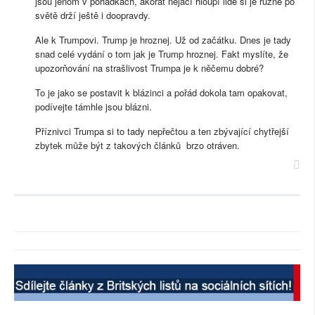
jsou jenom v pohádkách, akorát nějací hloupí lidé si je různě po
světě drží ještě i doopravdy.
Ale k Trumpovi. Trump je hroznej. Už od začátku. Dnes je tady
snad celé vydání o tom jak je Trump hroznej. Fakt myslíte, že
upozorňování na strašlivost Trumpa je k něčemu dobré?
To je jako se postavit k blázinci a pořád dokola tam opakovat,
podívejte támhle jsou blázni.
Příznivci Trumpa si to tady nepřečtou a ten zbývající chytřejší
zbytek může být z takových článků brzo otráven.