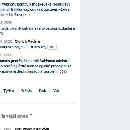
ři výbuchu bomby v moskevské restauraci
hynuli tři lidé; explodovalo zařízení, které u
ebe měla žena
4180
 8. 2026
hada trvanlivosti římského betonu rozluštěna
031
 8. 2026
Oldřich Maděra
potřeba vody v JE Dukovany
3996
 8. 2026
ausův podržtaška v roli Babišova ministra
hraničí tají úzké technologické propojení se
přízněným dezinformačním zdrojem
3383
Týden
Měsíc
Rok
Vše
ílenější dnes
 8. 2026
Petr Waniek Horváth