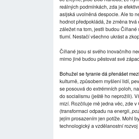
reálných podmínkách, zda je efektivn
asijská uvolněná despocie. Ale to nen
hodnot předpokládá, že změna trvá 
záležet na tom, jestli budou Číňané
tlumí. Nestačí všechno ukrást a zkopí
Číňané jsou si svého inovačního n
mimo jiné budou pěstovat své západ
Bohužel se tyranie dá přenášet mezi
kulturně, způsobem myšlení lidí, p
se posouvá do extrémních poloh, na
do socialismu (ještě ho neprožili). 
mizí. Rozčiluje mě jedna věc, zde v
(transformaci odpadu na energii,
po
jejím prosazením jen potíže. Mohl by
technologický a vzdělanostní rozvoj