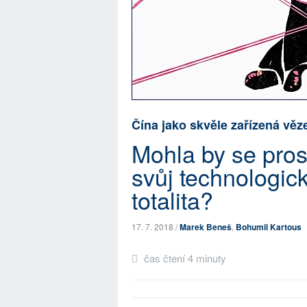
Čína jako skvěle zařízená věz
Mohla by se pros
svůj technologic
totalita?
17. 7. 2018 /
Marek Beneš
,
Bohumil Kartous
čas čtení 4 minuty