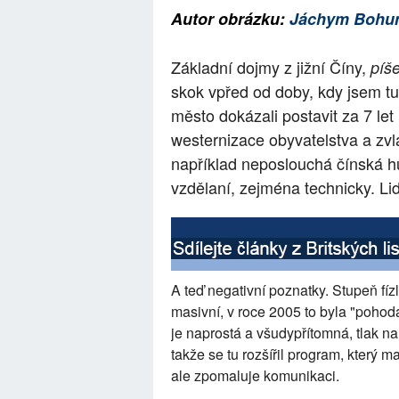
Autor obrázku:
Jáchym Bohum
Základní dojmy z jižní Číny,
píš
skok vpřed od doby, kdy jsem t
město dokázali postavit za 7 let
westernizace obyvatelstva a zvl
například neposlouchá čínská hu
vzdělaní, zejména technicky.
Li
A teď negativní poznatky. Stupeň fízl
masivní, v roce 2005 to byla "pohoda
je naprostá a všudypřítomná, tlak n
takže se tu rozšířil program, který ma
ale zpomaluje komunikaci.