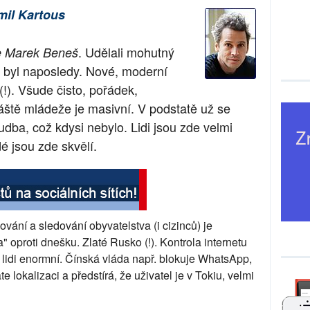
il Kartous
. Udělali mohutný
e Marek Beneš
u byl naposledy. Nové, moderní
 (!). Všude čisto, pořádek
,
áště mládeže je masivní. V podstatě už se
dba, což kdysi nebylo. Lidi jsou zde velmi
dé jsou zde skvělí.
ování a sledování obyvatelstva (i cizinců) je
" oproti dnešku. Zlaté Rusko (!). Kontrola internetu
a lidi enormní. Čínská vláda např. blokuje WhatsApp,
te lokalizaci a předstírá, že uživatel je v Tokiu, velmi