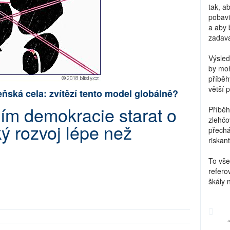
tak, a
pobavi
a aby 
zadava
Výsled
by moh
příběh
větší 
eňská cela: zvítězí tento model globálně?
ím demokracie starat o
Příběh
zlehčo
ký rozvoj lépe než
přechá
riskant
To vše
refero
škály 