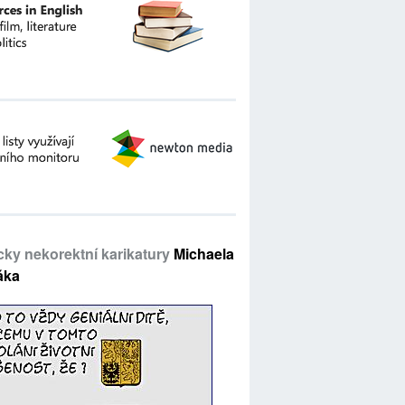
icky nekorektní karikatury
Michaela
áka