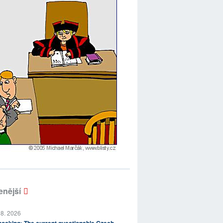
enější
 8. 2026