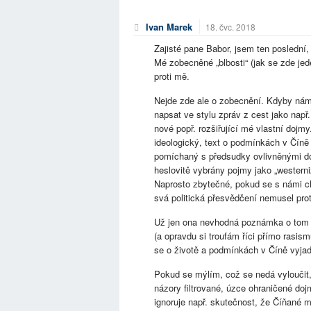
Ivan Marek
18. čvc. 2018
Zajisté pane Babor, jsem ten poslední,
Mé zobecněné „blbosti“ (jak se zde jed
proti mě.
Nejde zde ale o zobecnění. Kdyby nám 
napsat ve stylu zpráv z cest jako např
nové popř. rozšiřující mé vlastní dojmy.
ideologický, text o podmínkách v Čín
pomíchaný s předsudky ovlivněnými d
heslovitě vybrány pojmy jako „westerniza
Naprosto zbytečné, pokud se s námi cht
svá politická přesvědčení nemusel prot
Už jen ona nevhodná poznámka o tom „
(a opravdu si troufám říci přímo rasis
se o životě a podmínkách v Číně vyjadř
Pokud se mýlím, což se nedá vyloučit, p
názory filtrované, úzce ohraničené doj
ignoruje např. skutečnost, že Číňané 