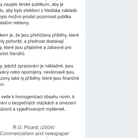
by zaujalo široké publikum, aby je
lo, aby bylo efektivní z hlediska nákladů
bylo možno prodat pozornost publika
telům reklamy.
kem je, že jsou přehlíženy příběhy, které
ly pohoršit, a přednost dostávají
y, které jsou přijatelné a zábavné pro
počet čtenářů.
y, jejichž zpracování je nákladné, jsou
vány nebo opomíjeny, nevšímavě jsou
zeny také ty příběhy, které jsou finančně
ní.
 vede k homogenizaci obsahu novin, k
vání o bezpečných otázkách a omezení
názorů a vyjadřovaných myšlenek.
R.G. Picard, (2004)
“Commercialism and newspaper