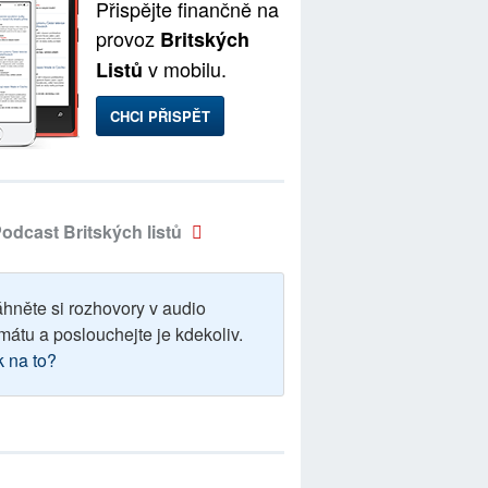
Přispějte finančně na
provoz
Britských
v mobilu.
Listů
CHCI PŘISPĚT
odcast Britských listů
áhněte si rozhovory v audio
mátu a poslouchejte je kdekoliv.
k na to?