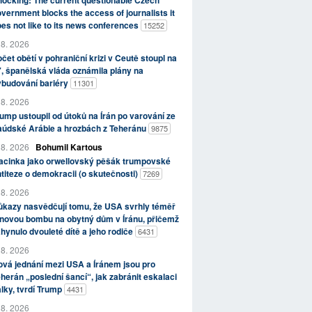
ocking: The current questionable Czech
vernment blocks the access of journalists it
es not like to its news conferences
15252
 8. 2026
čet obětí v pohraniční krizi v Ceutě stoupl na
, španělská vláda oznámila plány na
ybudování bariéry
11301
 8. 2026
ump ustoupil od útoků na Írán po varování ze
aúdské Arábie a hrozbách z Teheránu
9875
 8. 2026
Bohumil Kartous
acinka jako orwellovský pěšák trumpovské
titeze o demokracii (o skutečnosti)
7269
 8. 2026
kazy nasvědčují tomu, že USA svrhly téměř
novou bombu na obytný dům v Íránu, přičemž
hynulo dvouleté dítě a jeho rodiče
6431
 8. 2026
vá jednání mezi USA a Íránem jsou pro
herán „poslední šancí“, jak zabránit eskalaci
lky, tvrdí Trump
4431
 8. 2026