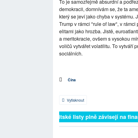
To je samozřejmě absurdní a podřez
demokracii, domnívám se, že ta ame
který se jeví jako chyba v systému. 
Trump v rámci "rule of law", v rámci 
elitami jako hrozba. Jistě, euroatla
a meritokracie, ovšem s vysokou mí
voličů vytvářet volatilitu. To vytváří
sociálních.
Čína
Vytisknout
Britské listy plně závisejí na finan