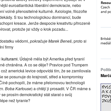
ější euroatlantická liberální demokracie, nebo
í volně přenositelné kulturně. Axiologie, filozofie
dekády. S tou technologickou dominancí, bude
 schopni kreace. Jenže despocie kreativitu přirozeně
rovat, protože jsi vždy o krok pozadu...
edostatku vědomi,
pokračuje Marek Beneš
, proto si
ní firmy
 kulturami. Ú
dajně měla být Amerika před tyranií
evně chráněna. A co se děje? Pravice pod Trumpem
Polit
 což americká levice odpovídá tím, že se zamilovala
Marč
Vše se posunuje do krajností, střed a kompromisy
 Číně pochopili, že máme přelomovou technologii
zn. Boba Kartouse
) a chtějí ji prosadit. V ČR máme s
 se prosím demokratický stát starat o svůj
 lépe než tyranie?