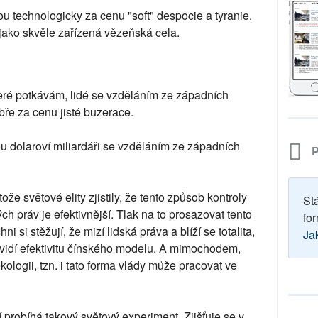
 technologicky za cenu "soft" despocie a tyranie.
 jako skvěle zařízená vězeňská cela.
, které potkávám, lidé se vzděláním ze západních
dobře za cenu jisté buzerace.
ou dolaroví miliardáři se vzděláním ze západních
P
ože světové elity zjistily, že tento způsob kontroly
St
h práv je efektivnější. Tlak na to prosazovat tento
for
i si stěžují, že mizí lidská práva a blíží se totalita,
Ja
é vidí efektivitu čínského modelu. A mimochodem,
logii, tzn. i tato forma vlády může pracovat ve
í probíhá takový světový experiment. Zjišťuje se v