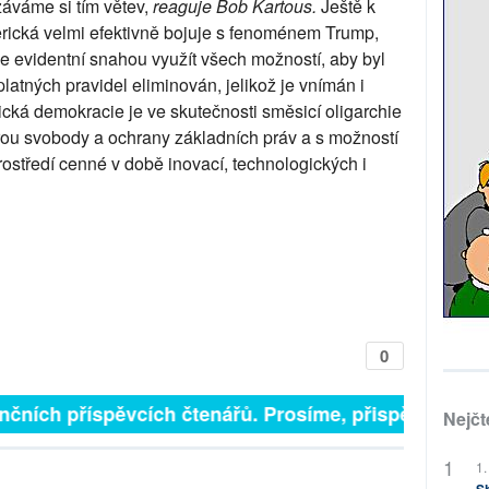
áváme si tím větev,
reaguje Bob Kartous.
Ještě k
rická velmi efektivně bojuje s fenoménem Trump,
Je evidentní snahou využít všech možností, aby byl
platných pravidel eliminován, jelikož je vnímán i
ntická demokracie je ve skutečnosti směsicí oligarchie
rou svobody a ochrany základních práv a s možností
 prostředí cenné v době inovací, technologických i
0
čních příspěvcích čtenářů. Prosíme, přispějte. ➥
Nejčt
1.