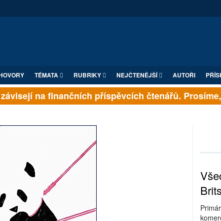
HOVORY
TÉMATA
RUBRIKY
NEJČTENĚJŠÍ
AUTOŘI
PŘÍS
ávisejí na finančních příspěvcích čtenářů. Prosíme, př
Všec
Brit
Primár
komerc