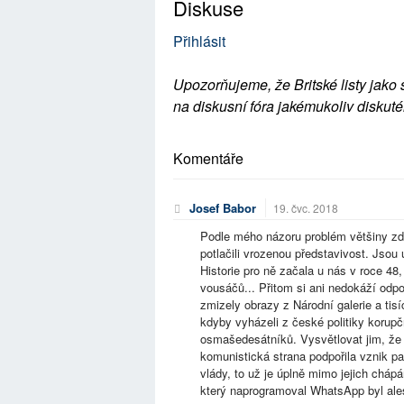
Diskuse
Přihlásit
Upozorňujeme, že Britské listy jako 
na diskusní fóra jakémukoliv diskuté
Komentáře
Josef Babor
19. čvc. 2018
Podle mého názoru problém většiny zde
potlačili vrozenou představivost. Jso
Historie pro ně začala u nás v roce 4
vousáčů... Přitom si ani nedokáží od
zmizely obrazy z Národní galerie a tisí
kdyby vyházeli z české politiky korupč
osmašedesátníků. Vysvětlovat jim, že 
komunistická strana podpořila vznik 
vlády, to už je úplně mimo jejich chá
který naprogramoval WhatsApp byl al