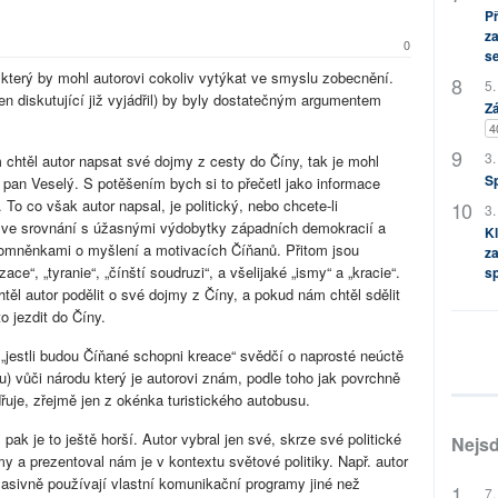
P
za
0
s
 který by mohl autorovi cokoliv vytýkat ve smyslu zobecnění.
5.
en diskutující již vyjádřil) by byly dostatečným argumentem
Zá
4
3.
chtěl autor napsat své dojmy z cesty do Číny, tak je mohl
S
. pan Veselý. S potěšením bych si to přečetl jako informace
 To co však autor napsal, je politický, nebo chcete-li
3.
ě ve srovnání s úžasnými výdobytky západních demokracií a
Kl
omněnkami o myšlení a motivacích Číňanů. Přitom jsou
za
ce“, „tyranie“, „čínští soudruzi“, a všelijaké „ismy“ a „kracie“.
s
ěl autor podělit o své dojmy z Číny, a pokud nám chtěl sdělit
o jezdit do Číny.
jestli budou Číňané schopni kreace“ svědčí o naprosté neúctě
mu) vůči národu který je autorovi znám, podle toho jak povrchně
uje, zřejmě jen z okénka turistického autobusu.
ak je to ještě horší. Autor vybral jen své, skrze své politické
Nejsd
my a prezentoval nám je v kontextu světové politiky. Např. autor
masivně používají vlastní komunikační programy jiné než
7.