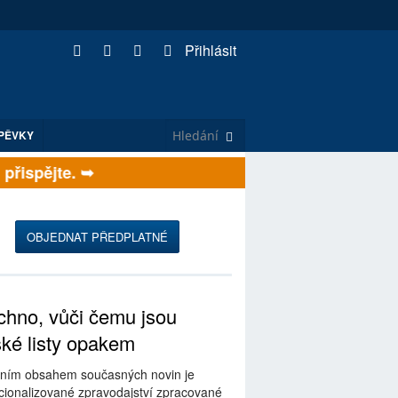
Přihlásit
PĚVKY
ispějte. ➥
OBJEDNAT PŘEDPLATNÉ
hno, vůči čemu jsou
ské listy opakem
ním obsahem současných novin je
ionalizované zpravodajství zpracované