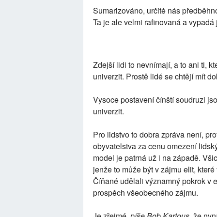
Sumarizováno, určitě nás předběhnou
Ta je ale velmi rafinovaná a vypadá
Zdejší lidi to nevnímají, a to ani ti
univerzit. Prostě lidé se chtějí mít 
Vysoce postavení čínští soudruzi js
univerzit.
Pro lidstvo to dobra zpráva není, prot
obyvatelstva za cenu omezení lidskýc
model je patrná už i na západě. Všichn
jenže to může být v zájmu elit, kter
Číňané udělali významný pokrok v eko
prospěch všeobecného zájmu.
Je zřejmé,
píše Bob Kartous
, že nyn