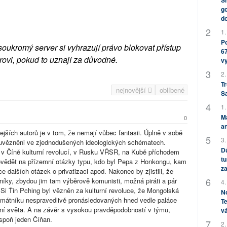
Sh
go
do
1.
Po
soukromý server si vyhrazují právo blokovat přístup
67
rovi, pokud to uznají za důvodné.
v
2.
Tr
nejnovější
oblíbené
S
1.
M
0
an
jších autorů je v tom, že nemají vůbec fantasii. Úplně v sobě
3.
u uvězněni ve zjednodušených ideologických schématech.
Dů
8, v Číně kulturní revolucí, v Rusku VŘSR, na Kubě příchodem
tu
povědět na přízemní otázky typu, kdo byl Pepa z Honkongu, kam
za
ce dalších otázek o privatizaci apod. Nakonec by zjistili, že
níky, zbydou jim tam výběrově komunisti, možná piráti a pár
4.
Si Ťin Pching byl vězněn za kulturní revoluce, že Mongolská
No
památníku nespravedlivě pronásledovaných hned vedle paláce
Te
pání světa. A na závěr s vysokou pravděpodobností v týmu,
vá
espoň jeden Číňan.
2.