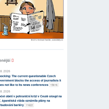
enější
 8. 2026
ocking: The current questionable Czech
vernment blocks the access of journalists it
es not like to its news conferences
15616
 8. 2026
čet obětí v pohraniční krizi v Ceutě stoupl na
, španělská vláda oznámila plány na
ybudování bariéry
11622