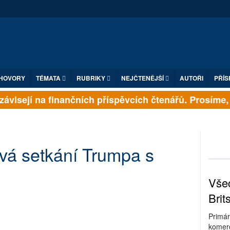
HOVORY
TÉMATA
RUBRIKY
NEJČTENĚJŠÍ
AUTOŘI
PŘÍS
ávisejí na finančních příspěvcích čtenářů. Prosíme, př
á setkání Trumpa s
Všec
Brit
Primár
komerc