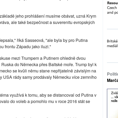
a základě jeho prohlášení musíme obávat, uzná Krym
práva, ale také bezpečnost a suverenitu evropských
psala," říká Sasseová, "ale byla by pro Putina
ou frontu Západu jako iluzi."
iskuse mezi Trumpem a Putinem ohledně dvou
 Ruska do Německa přes Baltské moře. Trump byl k
 Německo se kvůli němu stane nepřijatelně závislým na
Polit
e by USA rády samy prodávaly Německu více zemního
Marč
téma využívá k tomu, aby se distancoval od Putina v
valo do voleb a pomohlo mu v roce 2016 stát se