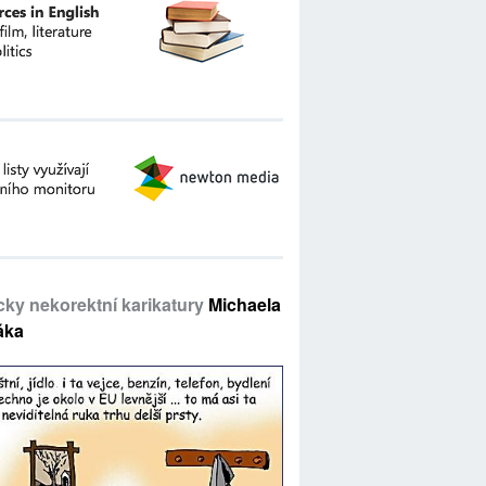
icky nekorektní karikatury
Michaela
áka