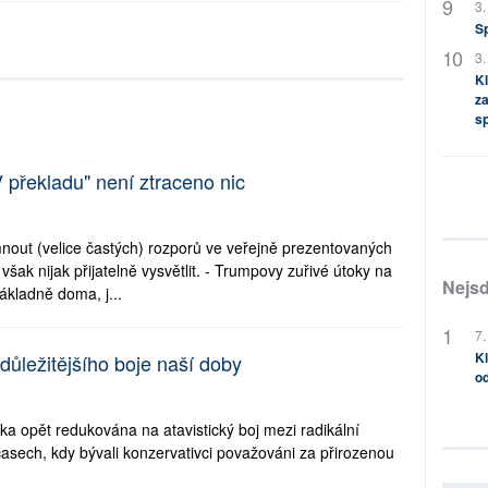
3.
S
3.
Kl
za
s
 překladu" není ztraceno nic
nout (velice častých) rozporů ve veřejně prezentovaných
ak nijak přijatelně vysvětlit. - Trumpovy zuřivé útoky na
Nejsd
ákladně doma, j...
7.
Kl
důležitějšího boje naší doby
od
ka opět redukována na atavistický boj mezi radikální
 časech, kdy bývali konzervativci považováni za přirozenou