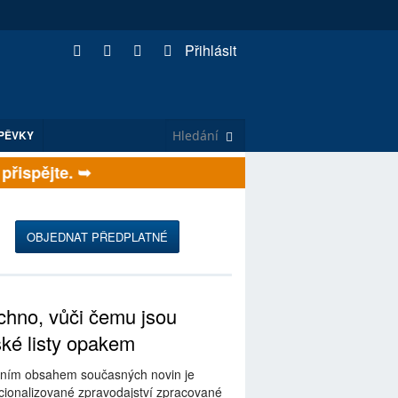
Přihlásit
PĚVKY
ispějte. ➥
OBJEDNAT PŘEDPLATNÉ
hno, vůči čemu jsou
ské listy opakem
ním obsahem současných novin je
ionalizované zpravodajství zpracované