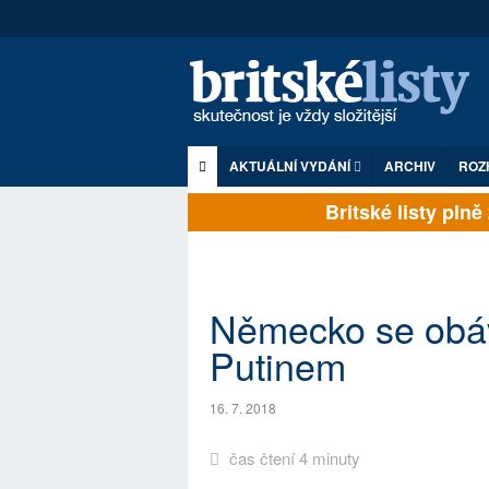
AKTUÁLNÍ VYDÁNÍ
ARCHIV
ROZ
Britské listy plně z
Německo se obáv
Putinem
16. 7. 2018
čas čtení 4 minuty