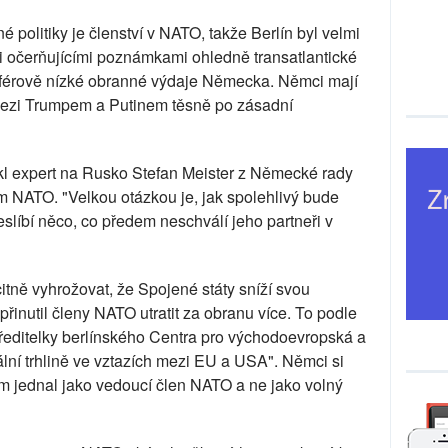
litiky je členství v NATO, takže Berlín byl velmi
i očerňujícími poznámkami ohledně transatlantické
neférově nízké obranné výdaje Německa. Němci mají
mezi Trumpem a Putinem těsně po zásadní
ekl expert na Rusko Stefan Meister z Německé rady
m NATO. "Velkou otázkou je, jak spolehlivý bude
slíbí něco, co předem neschválí jeho partneři v
itně vyhrožovat, že Spojené státy sníží svou
řinutil členy NATO utratit za obranu více. To podle
ditelky berlínského Centra pro východoevropská a
ální trhlině ve vztazích mezi EU a USA". Němci si
nem jednal jako vedoucí člen NATO a ne jako volný