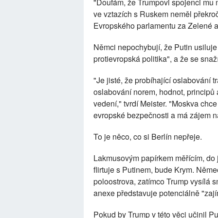
"Doufám, že Trumpovi spojenci mu n
ve vztazích s Ruskem neměl překroč
Evropského parlamentu za Zelené a p
Němci nepochybují, že Putin usiluje
protievropská politika", a že se sna
"Je jisté, že probíhající oslabování
oslabování norem, hodnot, principů 
vedení," tvrdí Meister. "Moskva chc
evropské bezpečnosti a má zájem na
To je něco, co si Berlín nepřeje.
Lakmusovým papírkem měřícím, do ja
flirtuje s Putinem, bude Krym. Ně
poloostrova, zatímco Trump vysílá sm
anexe představuje potenciálně "zaj
Pokud by Trump v této věci učinil P