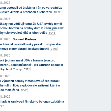
 8. 2026
ump ustoupil od útoků na Írán po varování ze
aúdské Arábie a hrozbách z Teheránu
10039
 8. 2026
kazy nasvědčují tomu, že USA svrhly téměř
novou bombu na obytný dům v Íránu, přičemž
hynulo dvouleté dítě a jeho rodiče
8048
 8. 2026
Bohumil Kartous
acinka jako orwellovský pěšák trumpovské
titeze o demokracii (o skutečnosti)
7455
 8. 2026
vá jednání mezi USA a Íránem jsou pro
herán „poslední šancí“, jak zabránit eskalaci
lky, tvrdí Trump
5572
 8. 2026
ři výbuchu bomby v moskevské restauraci
hynuli tři lidé; explodovalo zařízení, které u
ebe měla žena
4272
 8. 2026
hada trvanlivosti římského betonu rozluštěna
227