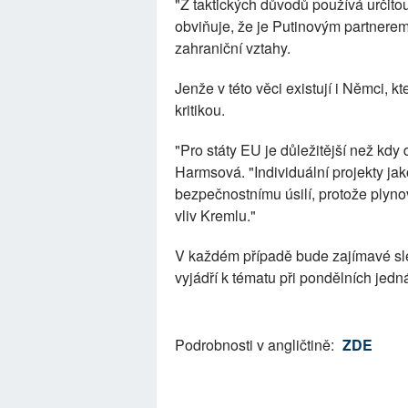
"Z taktických důvodů používá určitou 
obviňuje, že je Putinovým partnere
zahraniční vztahy.
Jenže v této věci existují i Němci, 
kritikou.
"Pro státy EU je důležitější než kdy d
Harmsová. "Individuální projekty ja
bezpečnostnímu úsilí, protože plynov
vliv Kremlu."
V každém případě bude zajímavé sle
vyjádří k tématu při pondělních jedn
Podrobnosti v angličtině:
ZDE