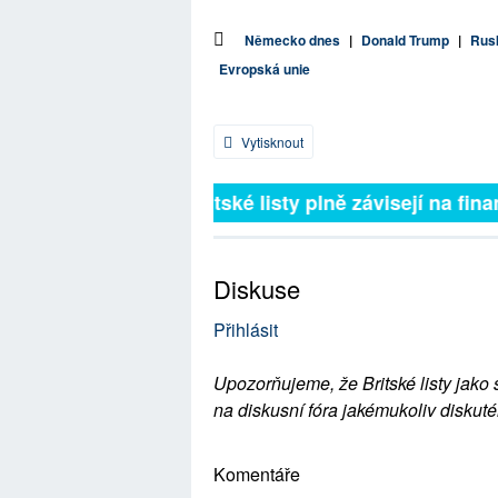
Německo dnes
|
Donald Trump
|
Rusk
Evropská unie
Vytisknout
Britské listy plně závisejí na finan
Diskuse
Přihlásit
Upozorňujeme, že Britské listy jako 
na diskusní fóra jakémukoliv diskuté
Komentáře