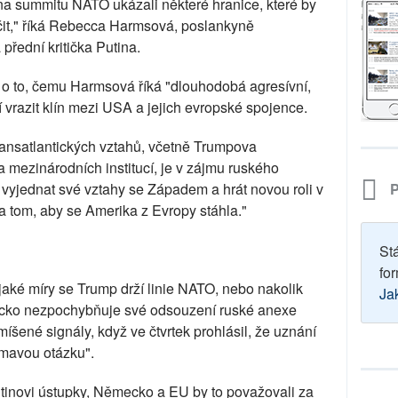
a summitu NATO ukázali některé hranice, které by
it," říká Rebecca Harmsová, poslankyně
řední kritička Putina.
 o to, čemu Harmsová říká "dlouhodobá agresívní,
ží vrazit klín mezi USA a jejich evropské spojence.
 transatlantických vztahů, včetně Trumpova
a mezinárodních institucí, je v zájmu ruského
P
e vyjednat své vztahy se Západem a hrát novou roli v
 tom, aby se Amerika z Evropy stáhla."
St
for
ké míry se Trump drží linie NATO, nebo nakolik
Ja
mecko nezpochybňuje své odsouzení ruské anexe
íšené signály, když ve čtvrtek prohlásil, že uznání
ímavou otázku".
utinovi ústupky, Německo a EU by to považovali za