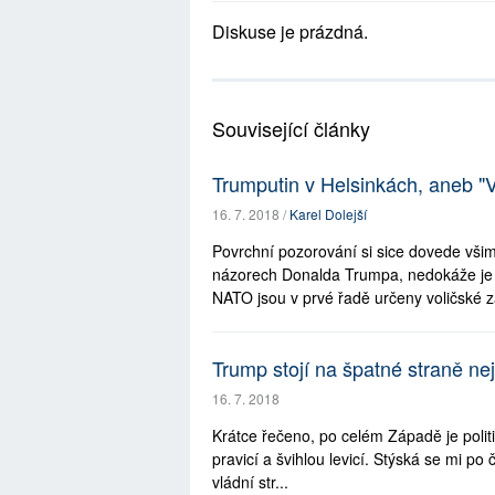
Diskuse je prázdná.
Související články
Trumputin v Helsinkách, aneb "V
16. 7. 2018 /
Karel Dolejší
Povrchní pozorování si sice dovede všim
názorech Donalda Trumpa, nedokáže je vš
NATO jsou v prvé řadě určeny voličské z
Trump stojí na špatné straně nej
16. 7. 2018
Krátce řečeno, po celém Západě je politi
pravicí a švihlou levicí. Stýská se mi po
vládní str...