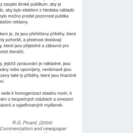
by zaujalo široké publikum, aby je
lo, aby bylo efektivní z hlediska nákladů
bylo možno prodat pozornost publika
telům reklamy.
kem je, že jsou přehlíženy příběhy, které
ly pohoršit, a přednost dostávají
y, které jsou přijatelné a zábavné pro
počet čtenářů.
y, jejichž zpracování je nákladné, jsou
vány nebo opomíjeny, nevšímavě jsou
zeny také ty příběhy, které jsou finančně
ní.
 vede k homogenizaci obsahu novin, k
vání o bezpečných otázkách a omezení
názorů a vyjadřovaných myšlenek.
R.G. Picard, (2004)
“Commercialism and newspaper