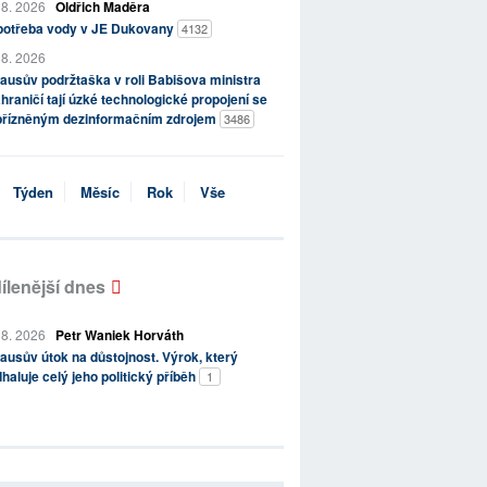
 8. 2026
Oldřich Maděra
potřeba vody v JE Dukovany
4132
 8. 2026
ausův podržtaška v roli Babišova ministra
hraničí tají úzké technologické propojení se
přízněným dezinformačním zdrojem
3486
Týden
Měsíc
Rok
Vše
ílenější dnes
 8. 2026
Petr Waniek Horváth
ausův útok na důstojnost. Výrok, který
haluje celý jeho politický příběh
1