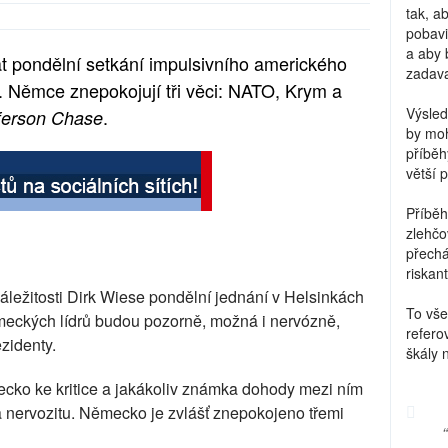
tak, a
pobavi
a aby 
 pondělní setkání impulsivního amerického
zadava
. Němce znepokojují tři věci: NATO, Krym a
Výsled
.
fferson Chase
by moh
příběh
větší 
Příběh
zlehčo
přechá
riskant
ležitosti Dirk Wiese pondělní jednání v Helsinkách
To vše
eckých lídrů budou pozorně, možná i nervózně,
refero
zidenty.
škály 
mecko ke kritice a jakákoliv známka dohody mezi ním
a nervozitu. Německo je zvlášť znepokojeno třemi