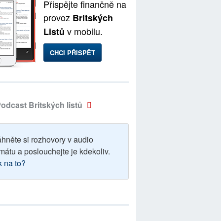
Přispějte finančně na
provoz
Britských
v mobilu.
Listů
CHCI PŘISPĚT
odcast Britských listů
áhněte si rozhovory v audio
mátu a poslouchejte je kdekoliv.
k na to?