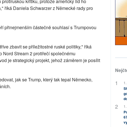
protiruskou kritiku, protože americký lid ho
m," říká Daniela Schwarzer z Německé rady pro
kteří přinejmenším částečně souhlasí s Trumpovou
říve zbavit se příležitostné ruské politiky," říká
ko Nord Stream 2 protiřečí společnému
od je strategický projekt, jehož záměrem je posílit
Nejčt
dovat, jak se Trump, který tak tepal Německo,
1.
áních.
Sh
go
do
1.
Po
67
v