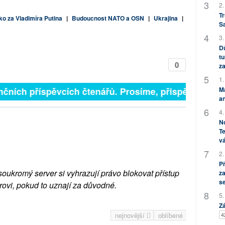
2.
Tr
o za Vladimíra Putina
|
Budoucnost NATO a OSN
|
Ukrajina
|
S
3.
Dů
tu
0
za
1.
M
čních příspěvcích čtenářů. Prosíme, přispějte. ➥
an
4.
No
Te
vá
2.
P
soukromý server si vyhrazují právo blokovat přístup
za
s
rovi, pokud to uznají za důvodné.
5.
Zá
4
nejnovější
oblíbené