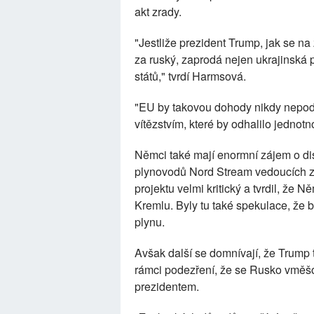
akt zrady.
"Jestliže prezident Trump, jak se n
za ruský, zaprodá nejen ukrajinská 
států," tvrdí Harmsová.
"EU by takovou dohody nikdy nepode
vítězstvím, které by odhalilo jednotn
Němci také mají enormní zájem o d
plynovodů Nord Stream vedoucích z
projektu velmi kritický a tvrdil, že
Kremlu. Byly tu také spekulace, ž
plynu.
Avšak další se domnívají, že Trump 
rámci podezření, že se Rusko vměšo
prezidentem.