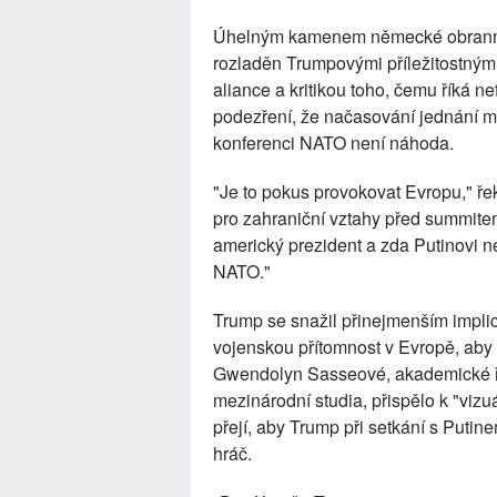
Úhelným kamenem německé obranné po
rozladěn Trumpovými příležitostným
aliance a kritikou toho, čemu říká 
podezření, že načasování jednání 
konferenci NATO není náhoda.
"Je to pokus provokovat Evropu," ř
pro zahraniční vztahy před summite
americký prezident a zda Putinovi ne
NATO."
Trump se snažil přinejmenším implic
vojenskou přítomnost v Evropě, aby p
Gwendolyn Sasseové, akademické ře
mezinárodní studia, přispělo k "vizu
přejí, aby Trump při setkání s Puti
hráč.