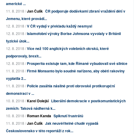
americké ...
11. 8. 2018 /
Jan Čulík
ČR podporuje dodávkami zbraní vraždění dětí v
Jemenu, které provádí...
12. 8. 2018 /
V ČR vydají v překladu každý nesmysl
12. 8. 2018 /
Islamofobní výroky Borise Johnsona vyvolaly v Británii
fyzické útok...
12. 8. 2018 /
Více než 100 anglických volebních okrsků, které
podporovaly, brexit...
12. 8. 2018 /
Prosperita existuje tam, kde Římané vybudovali své silnice
11. 8. 2018 /
Firmě Monsanto bylo soudně nařízeno, aby oběti rakoviny
vyplatila 2...
11. 8. 2018 /
Policie zasáhla násilně proti obrovské protikorupční
demonstraci v ...
10. 8. 2018 /
Karel Dolejší
Liberální demokracie v postkomunistických
zemích: Taková nádherná k...
10. 8. 2018 /
Roman Kanda
Spiknutí frustrátů
11. 8. 2018 /
Jan Čulík
Jak neuvěřitelně chudě vypadá
Československo v této reportáži z rok...