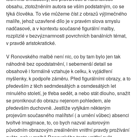
obsahu, ztotožněním autora se vším podstatným, co se
týká člověka. To vše můžeme číst z obrazů výjimečného
malíře, jehož uzavřené dílo je v pravém slova smyslu
nadčasové, a v kontextu současné figurální malby,
rozplizlé v bezvýznamnosti povrchních banálních témat,
v pravdě aristokratické.
V Ronovského malbě není nic, co by tam bylo jen tak
náhodně bez opodstatnění, i sebemenší detail se
obsahově i formálně vztahuje k celku, k vyjádření
myšlenky, k podpoře záměru. Před figurálními obrazy, a to
především z těch sedmdesátých a osmdesátých let
minulého století, je třeba sedět, a nebo stát dlouho, snažit
se proniknout do obrazu nejenom pohledem, ale
především duchovně. Jestliže vytýkám některým
projevům současného malířství ( a umění vůbec) absenci
tvořivé imaginace, to, co bych nazval autorovým
původním obrazovým zreálněním vnitřní pravdy prožívání