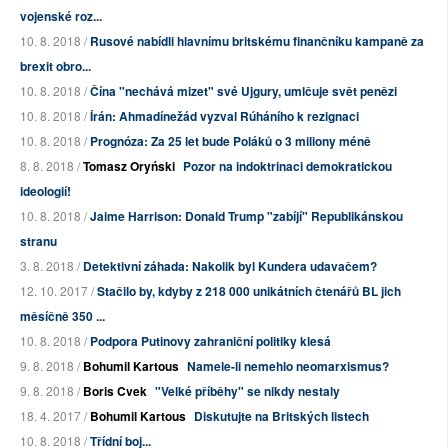
vojenské roz...
10. 8. 2018 /
Rusové nabídli hlavnímu britskému finančníku kampaně za
brexit obro...
10. 8. 2018 /
Čína "nechává mizet" své Ujgury, umlčuje svět penězi
10. 8. 2018 /
Írán: Ahmadínežád vyzval Rúháního k rezignaci
10. 8. 2018 /
Prognóza: Za 25 let bude Poláků o 3 miliony méně
8. 8. 2018 /
Tomasz Oryński
Pozor na indoktrinaci demokratickou
ideologií!
10. 8. 2018 /
Jaime Harrison: Donald Trump "zabíjí" Republikánskou
stranu
3. 8. 2018 /
Detektivní záhada: Nakolik byl Kundera udavačem?
12. 10. 2017 /
Stačilo by, kdyby z 218 000 unikátních čtenářů BL jich
měsíčně 350 ...
10. 8. 2018 /
Podpora Putinovy zahraniční politiky klesá
9. 8. 2018 /
Bohumil Kartous
Namele-li nemehlo neomarxismus?
9. 8. 2018 /
Boris Cvek
"Velké příběhy" se nikdy nestaly
18. 4. 2017 /
Bohumil Kartous
Diskutujte na Britských listech
10. 8. 2018 /
Třídní boj...