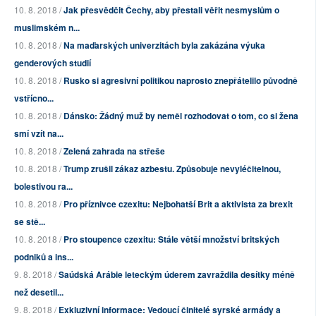
10. 8. 2018 /
Jak přesvědčit Čechy, aby přestali věřit nesmyslům o
muslimském n...
10. 8. 2018 /
Na maďarských univerzitách byla zakázána výuka
genderových studií
10. 8. 2018 /
Rusko si agresivní politikou naprosto znepřátelilo původně
vstřícno...
10. 8. 2018 /
Dánsko: Žádný muž by neměl rozhodovat o tom, co si žena
smí vzít na...
10. 8. 2018 /
Zelená zahrada na střeše
10. 8. 2018 /
Trump zrušil zákaz azbestu. Způsobuje nevyléčitelnou,
bolestivou ra...
10. 8. 2018 /
Pro příznivce czexitu: Nejbohatší Brit a aktivista za brexit
se stě...
10. 8. 2018 /
Pro stoupence czexitu: Stále větší množství britských
podniků a ins...
9. 8. 2018 /
Saúdská Arábie leteckým úderem zavraždila desítky méně
než desetil...
9. 8. 2018 /
Exkluzivní informace: Vedoucí činitelé syrské armády a