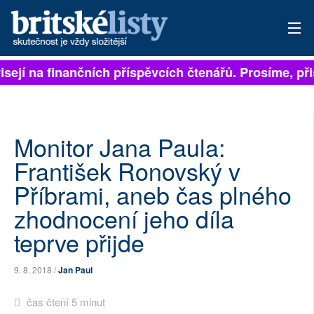
isejí na finančních příspěvcích čtenářů. Prosíme, přis
PŘIHLÁSIT
AKTUÁLNÍ VYDÁNÍ
ARCHIV
Monitor Jana Paula:
František Ronovský v
ROZHOVORY
Příbrami, aneb čas plného
TÉMATA
zhodnocení jeho díla
teprve přijde
NEJČTENĚJŠÍ ZA 7 DNÍ
AUTOŘI
9. 8. 2018 /
Jan Paul
PŘÍSPĚVKY NA PROVOZ
čas čtení 5 minut