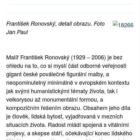
SOCIÁLNÍ SÍTĚ
RUBRIKY
František Ronovský, detail obrazu. Foto
Jan Paul
PLNÁ VERZE STRÁNEK
Malíř František Ronovský (1929 – 2006) je bez
ohledu na to, co si myslí část odborné veřejnosti
gigant české poválečné figurální malby, a
neopominutelný minimálně v evropském kontextu
jak svými humanistickými tématy života, tak i
velkorysou až monumentální formou, a
kompozičním řešením obrazu. Obsahem jeho díla
je člověk, lidská bytost, vyjadřovaná v mezních
situacích života. Radost mládí spojená s vitálními
projevy, a skepse stáří, očekávající konec lidského