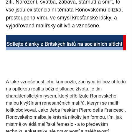
žití. Narození, svatba, zábava, stárnutí a smrt, to
vše jsou existenciální témata Ronovskému blízká,
prostoupena vírou ve smysl křesťanské lásky, a
vyjadřovaná malířsky citlivě a vznešeně.
A také vznešenost jeho kompozic, zachycující bez ohledu
na optickou realitu běžné situace života, je tím
charakteristickým rysem, který přibližuje Ronovského
malbu k výšinám renesančních malířů, kterým se malíř
tolik obdivoval. Jako třeba freskám Pierro della Francesci.
Ronovského malba je krásná nikoliv jen formou, tím, jak
mistrně ovládá malířské řemeslo - a to především
techniku enkaustiky, ale pravdivostí a naléhavostí