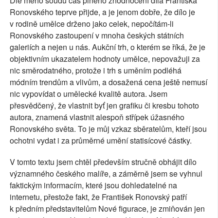
Dle mého soudu čas plného zhodnocení díla Františka
Ronovského teprve přijde, a je jenom dobře, že dílo je
v rodině umělce drženo jako celek, nepočítám-li
Ronovského zastoupení v mnoha českých státních
galeriích a nejen u nás. Aukční trh, o kterém se říká, že je
objektivním ukazatelem hodnoty umělce, nepovažuji za
nic směrodatného, protože i trh s uměním podléhá
módním trendům a vlivům, a dosažená cena ještě nemusí
nic vypovídat o umělecké kvalitě autora. Jsem
přesvědčený, že vlastnit byť jen grafiku či kresbu tohoto
autora, znamená vlastnit alespoň střípek úžasného
Ronovského světa. To je můj vzkaz sběratelům, kteří jsou
ochotni vydat i za průměrné umění statisícové částky.
V tomto textu jsem chtěl především stručně obhájit dílo
významného českého malíře, a záměrně jsem se vyhnul
faktickým informacím, které jsou dohledatelné na
internetu, přestože fakt, že František Ronovský patří
k předním představitelům Nové figurace, je zmiňován jen