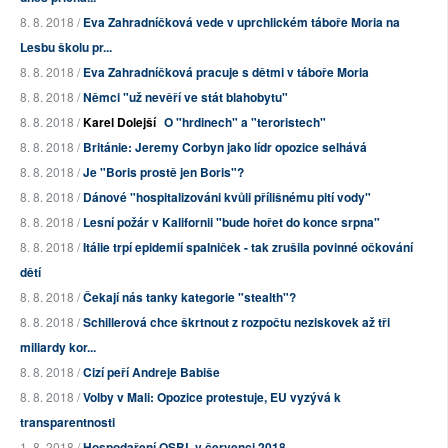
8. 8. 2018 /
Eva Zahradníčková vede v uprchlickém táboře Moria na
Lesbu školu pr...
8. 8. 2018 /
Eva Zahradníčková pracuje s dětmi v táboře Moria
8. 8. 2018 /
Němci "už nevěří ve stát blahobytu"
8. 8. 2018 /
Karel Dolejší
O "hrdinech" a "teroristech"
8. 8. 2018 /
Británie: Jeremy Corbyn jako lídr opozice selhává
8. 8. 2018 /
Je "Boris prostě jen Boris"?
8. 8. 2018 /
Dánové "hospitalizováni kvůli přílišnému pití vody"
8. 8. 2018 /
Lesní požár v Kalifornii "bude hořet do konce srpna"
8. 8. 2018 /
Itálie trpí epidemií spalniček - tak zrušila povinné očkování
dětí
8. 8. 2018 /
Čekají nás tanky kategorie "stealth"?
8. 8. 2018 /
Schillerová chce škrtnout z rozpočtu neziskovek až tři
miliardy kor...
8. 8. 2018 /
Cizí peří Andreje Babiše
8. 8. 2018 /
Volby v Mali: Opozice protestuje, EU vyzývá k
transparentnosti
1. 8. 2018 /
Hospodaření OSBL v červenci 2018