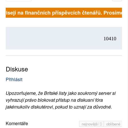
ávisejí na finančních příspěvcích čtenářů. Prosíme, př
10410
Diskuse
Přihlásit
Upozorňujeme, že Britské listy jako soukromý server si
vyhrazují právo blokovat přístup na diskusní fóra
jakémukoliv diskutérovi, pokud to uznají za důvodné.
Komentáře
nejnovější
oblíbené