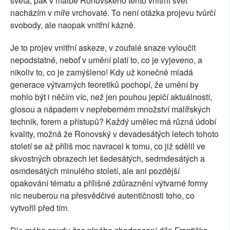
světa, pak v malbě Ronovského tento vnitřní svět
nacházím v míře vrchovaté. To není otázka projevu tvůrčí
svobody, ale naopak vnitřní kázně.
Je to projev vnitřní askeze, v zoufalé snaze vyloučit
nepodstatné, neboť v umění platí to, co je vyjeveno, a
nikoliv to, co je zamýšleno! Kdy už konečně mladá
generace výtvarných teoretiků pochopí, že umění by
mohlo být i něčím víc, než jen pouhou jepičí aktuálností,
glosou a nápadem v nepřeberném množství malířských
technik, forem a přístupů? Každý umělec má různá údobí
kvality, možná že Ronovský v devadesátých letech tohoto
století se až příliš moc navracel k tomu, co již sdělil ve
skvostných obrazech let šedesátých, sedmdesátých a
osmdesátých minulého století, ale ani pozdější
opakování tématu a přílišné zdůraznění výtvarné formy
nic neuberou na přesvědčivé autentičnosti toho, co
vytvořil před tím.