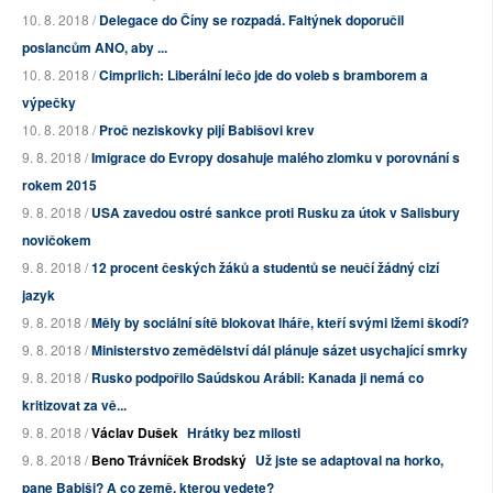
10. 8. 2018 /
Delegace do Číny se rozpadá. Faltýnek doporučil
poslancům ANO, aby ...
10. 8. 2018 /
Cimprlich: Liberální lečo jde do voleb s bramborem a
výpečky
10. 8. 2018 /
Proč neziskovky pijí Babišovi krev
9. 8. 2018 /
Imigrace do Evropy dosahuje malého zlomku v porovnání s
rokem 2015
9. 8. 2018 /
USA zavedou ostré sankce proti Rusku za útok v Salisbury
novičokem
9. 8. 2018 /
12 procent českých žáků a studentů se neučí žádný cizí
jazyk
9. 8. 2018 /
Měly by sociální sítě blokovat lháře, kteří svými lžemi škodí?
9. 8. 2018 /
Ministerstvo zemědělství dál plánuje sázet usychající smrky
9. 8. 2018 /
Rusko podpořilo Saúdskou Arábii: Kanada ji nemá co
kritizovat za vě...
9. 8. 2018 /
Václav Dušek
Hrátky bez milosti
9. 8. 2018 /
Beno Trávníček Brodský
Už jste se adaptoval na horko,
pane Babiši? A co země, kterou vedete?