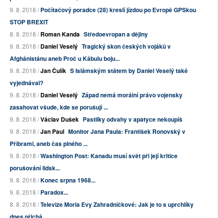
9. 8. 2018 /
Počítačový poradce (28) kreslí jízdou po Evropě GPSkou
STOP BREXIT
8. 8. 2018 /
Roman Kanda
Středoevropan a dějiny
9. 8. 2018 /
Daniel Veselý
Tragický skon českých vojáků v
Afghánistánu aneb Proč u Kábulu boju...
9. 8. 2018 /
Jan Čulík
S Islámským státem by Daniel Veselý také
vyjednával?
9. 8. 2018 /
Daniel Veselý
Západ nemá morální právo vojensky
zasahovat všude, kde se porušují ...
9. 8. 2018 /
Václav Dušek
Pastilky odvahy v apatyce nekoupíš
9. 8. 2018 /
Jan Paul
Monitor Jana Paula: František Ronovský v
Příbrami, aneb čas plného ...
9. 8. 2018 /
Washington Post: Kanadu musí svět při její kritice
porušování lidsk...
9. 8. 2018 /
Konec srpna 1968...
9. 8. 2018 /
Paradox...
8. 8. 2018 /
Televize Moria Evy Zahradníčkové: Jak je to s uprchlíky
dnes přichá...