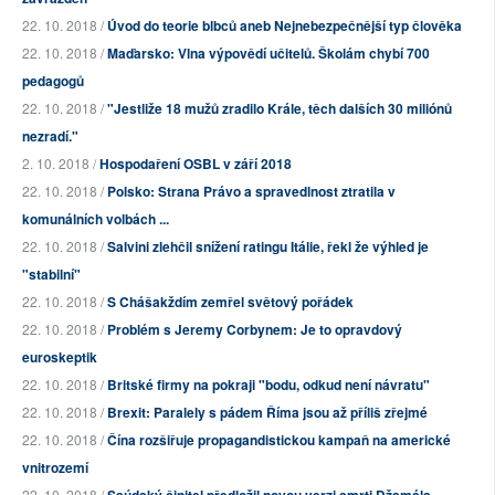
22. 10. 2018 /
Úvod do teorie blbců aneb Nejnebezpečnější typ člověka
22. 10. 2018 /
Maďarsko: Vlna výpovědí učitelů. Školám chybí 700
pedagogů
22. 10. 2018 /
"Jestliže 18 mužů zradilo Krále, těch dalších 30 miliónů
nezradí."
2. 10. 2018 /
Hospodaření OSBL v září 2018
22. 10. 2018 /
Polsko: Strana Právo a spravedlnost ztratila v
komunálních volbách ...
22. 10. 2018 /
Salvini zlehčil snížení ratingu Itálie, řekl že výhled je
"stabilní"
22. 10. 2018 /
S Chášakždím zemřel světový pořádek
22. 10. 2018 /
Problém s Jeremy Corbynem: Je to opravdový
euroskeptik
22. 10. 2018 /
Britské firmy na pokraji "bodu, odkud není návratu"
22. 10. 2018 /
Brexit: Paralely s pádem Říma jsou až příliš zřejmé
22. 10. 2018 /
Čína rozšiřuje propagandistickou kampaň na americké
vnitrozemí
22. 10. 2018 /