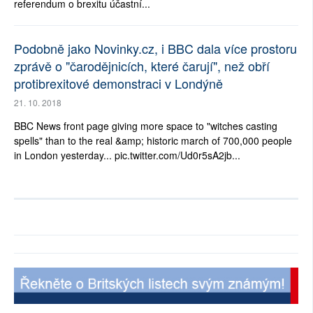
referendum o brexitu účastní...
Podobně jako Novinky.cz, i BBC dala více prostoru
zprávě o "čarodějnicích, které čarují", než obří
protibrexitové demonstraci v Londýně
21. 10. 2018
BBC News front page giving more space to "witches casting
spells" than to the real &amp; historic march of 700,000 people
in London yesterday... pic.twitter.com/Ud0r5sA2jb...