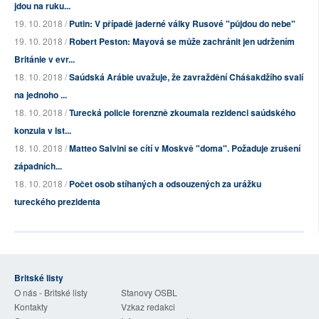
jdou na ruku...
19. 10. 2018 /
Putin: V případě jaderné války Rusové "půjdou do nebe"
19. 10. 2018 /
Robert Peston: Mayová se může zachránit jen udržením
Británie v evr...
18. 10. 2018 /
Saúdská Arábie uvažuje, že zavraždění Chášakdžího svalí
na jednoho ...
18. 10. 2018 /
Turecká policie forenzně zkoumala rezidenci saúdského
konzula v Ist...
18. 10. 2018 /
Matteo Salvini se cítí v Moskvě "doma". Požaduje zrušení
západních...
18. 10. 2018 /
Počet osob stíhaných a odsouzených za urážku
tureckého prezidenta
Britské listy
O nás - Britské listy
Stanovy OSBL
Kontakty
Vzkaz redakci