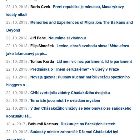
23. 10. 2018 /
Boris Cvek
První republika je minulost, Masarykovy
ideály nikoli
23. 10. 2018 /
Memories and Experiences of Migration: The Balkans and
Beyond
22. 10. 2018 /
Jiří Pehe
Neumíme si vládnout
23. 10. 2018 /
Filip Šimeček
Levice, chraň svobodu slova!
Máte slovo
jako lakmusový papír...
23. 10. 2018 /
Tomáš Korda
Lid není víc než parlament, lid je parlament
22. 10. 2018 /
Přednáška o "jiném Jeruzalémě" - v úterý v Praze
22. 10. 2018 /
Novaja gazeta: Putinův kuchař nařídil vraždu opozičního
bloggera a ...
22. 10. 2018 /
CNN zveřejnila záběry Chášakdžího dvojníka
22. 10. 2018 /
Teroristé jsou mistři v ovládání myšlení
22. 10. 2018 /
V den Chášakdžího vraždy se telefonovalo ze saúdského
konzulátu šé...
18. 4. 2017 /
Bohumil Kartous
Diskutujte na Britských listech
22. 10. 2018 /
Saúdský ministr zahraničí: Džamal Chášakdží byl
zavražděn