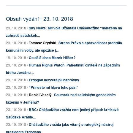
Obsah vydání | 23. 10. 2018
23. 10. 2018 /
Sky News: Mrtvola Džamala Chášakdžího "nalezena na
zahradě saúdskéh...
23. 10. 2018 /
Tomasz Oryński
Strana Právo a spravedlnost prohrála
komunální volby, ale opozice j...
19. 10. 2018 /
Co dělá dnes Marek Hilšer?
23. 10. 2018 /
Human Rights Watch: Palestinští činitelé na Západním
břehu Jordánu ...
23. 10. 2018 /
Erdogan nezveřejnil nahrávky
23. 10. 2018 /
"Přineste mi hlavu toho psa!"
23. 10. 2018 /
Daniel Veselý
Soumrak nad saúdským genocidním
tažením v Jemenu?
23. 10. 2018 /
BBC: Chášadžího vražda není jediný případ: kritikové
Saúdské Arábie...
23. 10. 2018 /
Chášadžího vražda jako vítaný strategický nástroj
prezidenta Erdogana