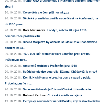
20. 10. 2018 /
Trump: USA zruší dohodu s Ruskem o omezení jaderných
zbraní
20. 10. 2018 /
Co se děje a o čem píší novinky.cz
20. 10. 2018 /
Skotská premiérka zrušila svou účast na konferenci, na
niž BBC pozv...
20. 10. 2018 /
Dora Martínková
Londýn, sobota 20. října 2018,
demonstrace proti brexitu
20. 10. 2018 /
Slečna Marplová by odhalila saúdské lži o Chášakdžího
smrti za něko...
20. 10. 2018 /
"670 000 lidí" protestovalo v Londýně proti brexitu:
Požadovali nov...
20. 10. 2018 /
Americký rozhlas o Pražském jaru 1968
20. 10. 2018 /
Saúdská televize potvrdila: Džamal Chášakdží je mrtvý
20. 10. 2018 /
Komik Nish Kumar o brexitu: Jsme v pasti v pekle.
Proboha, pusťte m...
20. 10. 2018 /
Svou smrtí dosahuje Džamal Chášakdží svého cíle
19. 10. 2018 /
Bohumil Kartous
Co česká média nezajímá...
19. 10. 2018 /
Evropský soudní dvůr nařídil Polsku, aby zastavilo čistku