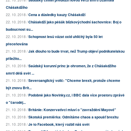
Saúdský činitel předložil novou verzi smrti Džamála
Chášakdžího
22. 10. 2018 /
Cena a důsledky kauzy Chášakdží
22. 10. 2018 /
Chášakdží jako pěšák blízkovýchodní šachovnice: Boj o
budoucnost su...
22. 10. 2018 /
Schopnost lesů vázat oxid uhličitý byla 50 let
přeceňována
21. 10. 2018 /
Jak dlouho to bude trvat, než Trump objeví podnikatelskou
příležito...
21. 10. 2018 /
Saúdský korunní princ je ohromen, že z Chášakdžího
smrti dělá svět ...
21. 10. 2018 /
Severoanglický volič: "Chceme brexit, protože chceme
být znovu Brit...
21. 10. 2018 /
Podobně jako Novinky.cz, i BBC dala více prostoru zprávě
o "čaroděj...
21. 10. 2018 /
Británie: Konzervativci mluví o "zavraždění Mayové"
21. 10. 2018 /
Skotská premiérka: Odmítáme chaos a spoušť brexitu
21. 10. 2018 /
Je to Facebook, který rozbil náš svět