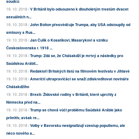
soudců
19. 10. 2018 /
V Británii bylo odsouzeno k dlouholetým trestům dvacet
sexuálních n...
19. 10. 2018 /
John Bolton přesvědčuje Trumpa, aby USA odstoupily od
smlouvy s Rus...
19. 10. 2018 /
Jan Čulík o Kosatíkovi, Masarykovi a vzniku
Československa r. 1918 ...
19. 10. 2018 /
Trump: Zdá se, že Chášakdží je mrtvý a následky pro
Saúdskou Arábii...
19. 10. 2018 /
Redaktoři Britských listů na filmovém festivalu v Jihlavě
19. 10. 2018 /
Američtí ultrapravičáci se snaží zdiskreditovat novináře
Chášakdžího
19. 10. 2018 /
Brexit: Židovské rodiny v Británii, které uprchly z
Německa před na...
19. 10. 2018 /
Trump se chová vůči problému Saúdské Arábie jako
primitiv, avšak re...
19. 10. 2018 /
Volby v Bavorsku nesignalizují vzestup populismu, ale
něco nového a...