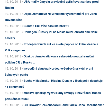
19. 10. 2018 /
USA mají v úmyslu pravidelně zpřísňovat sankce proti
Rusku
19. 10. 2018 /
Dopis Zemanovi: Navrhujeme vyznamenání pro Jana
Rovenského
19. 10. 2018 /
Summit EU: Více času na brexit?
19. 10. 2018 /
Pentagon: Čínský let na Měsíc může ohrozit americké
satelity
19. 10. 2018 /
Prodej osobních aut ve světě poprvé od krize klesne a
Volkswagen na...
19. 10. 2018 /
O jakou demokratickou a sebevědomou zahraniční
politiku ČR v Rusku ...
19. 10. 2018 /
Investiční skupina Nordea vyšetřována kvůli praní
špinavých peněz
19. 10. 2018 /
Sucho v Maďarsku: Hladina Dunaje v Budapešti dosahuje
41 centimetrů
19. 10. 2018 /
Moskva ignoruje výzvu Rady Evropy k navrácení trosek
polského letounu
19. 10. 2018 /
Bill Browder: Zákonodárci Rand Paul a Dana Rohrabacher