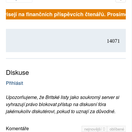
závisejí na finančních příspěvcích čtenářů. Prosíme, p
14071
Diskuse
Přihlásit
Upozorňujeme, že Britské listy jako soukromý server si
vyhrazují právo blokovat přístup na diskusní fóra
jakémukoliv diskutérovi, pokud to uznají za důvodné.
Komentáře
nejnovější
oblíbené