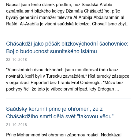
Napsal jsem tento článek předtím, než Saúdská Arábie
oznámila smrt blízkého kolegy Džamála Chášakdžího, píše
bývalý generální manažer televize Al-Arabíja Abdalrahmán al-
Rašíd. Al-Arabíja je vládní saúdská televize. Chovali jsme zbyt...
Chášakdží jako pěšák blízkovýchodní šachovnice:
Boj o budoucnost sunnitského islámu
22. 10. 2018
"V posledních dvou dekádách jsem monitoroval řadu kauz
novinářů, kteří byli v Turecku zavražděni," říká turecký zástupce
v organizaci Reportéři bez hranic Erol Onderoglu. "Můžu bez
pochyby říci, že toto je vůbec první případ, kdy Erdogan ...
Saúdský korunní princ je ohromen, že z
Chášakdžího smrti dělá svět "takovou vědu"
21. 10. 2018
Princ Mohammed byl ohromen zápornou reakcí. Nedokázal