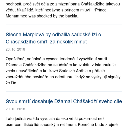
pochopit, proč svět dělá ze zmizení pana Chášakdžího takovou
vědu, říkají lidé, kteří nedávno s princem mluvili. “Prince
Mohammed was shocked by the backla...
Slečna Marplová by odhalila saúdské lži o
Chášakdžího smrti za několik minut
20. 10. 2018
Opožděné, neúplné a vysoce tendenční vysvětlení smrti
Džamala Chášakdžího na saúdském konzulátu v Istanbulu je
zcela neuvěřitelné a kritikové Saúdské Arábie a přátelé
zavražděného novináře ho odmítnou, i když se vyskytují signály,
že Do...
Svou smrtí dosahuje Džamal Chášakdží svého cíle
20. 10. 2018
Tato jediná vražda vyvolala daleko větší pozornost než
usmrcení tisíců lidí saúdským režimem. Konečně bude zřejmě