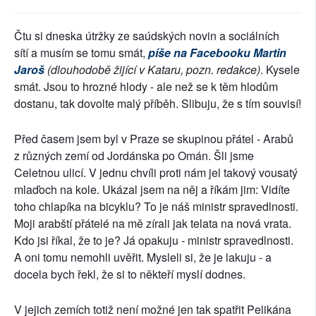
SOCIÁLNÍ SÍTĚ
Čtu si dneska útržky ze saúdských novin a sociálních
RUBRIKY
sítí a musím se tomu smát,
píše na Facebooku Martin
Jaroš
(dlouhodobě žijící v Kataru, pozn. redakce)
. Kysele
PLNÁ VERZE STRÁNEK
smát. Jsou to hrozné hlody - ale než se k těm hlodům
dostanu, tak dovolte malý příběh. Slibuju, že s tím souvisí!
Před časem jsem byl v Praze se skupinou přátel - Arabů
z různých zemí od Jordánska po Omán. Šli jsme
Celetnou ulicí. V jednu chvíli proti nám jel takový vousatý
mlaďoch na kole. Ukázal jsem na něj a říkám jim: Vidíte
toho chlapíka na bicyklu? To je náš ministr spravedlnosti.
Moji arabští přátelé na mě zírali jak telata na nová vrata.
Kdo jsi říkal, že to je? Já opakuju - ministr spravedlnosti.
A oni tomu nemohli uvěřit. Mysleli si, že je lakuju - a
docela bych řekl, že si to někteří myslí dodnes.
V jejich zemích totiž není možné jen tak spatřit Pelikána