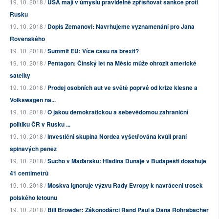
19. 10. 2018 /
USA mají v úmyslu pravidelně zpřísňovat sankce proti
Rusku
19. 10. 2018 /
Dopis Zemanovi: Navrhujeme vyznamenání pro Jana
Rovenského
19. 10. 2018 /
Summit EU: Více času na brexit?
19. 10. 2018 /
Pentagon: Čínský let na Měsíc může ohrozit americké
satelity
19. 10. 2018 /
Prodej osobních aut ve světě poprvé od krize klesne a
Volkswagen na...
19. 10. 2018 /
O jakou demokratickou a sebevědomou zahraniční
politiku ČR v Rusku ...
19. 10. 2018 /
Investiční skupina Nordea vyšetřována kvůli praní
špinavých peněz
19. 10. 2018 /
Sucho v Maďarsku: Hladina Dunaje v Budapešti dosahuje
41 centimetrů
19. 10. 2018 /
Moskva ignoruje výzvu Rady Evropy k navrácení trosek
polského letounu
19. 10. 2018 /
Bill Browder: Zákonodárci Rand Paul a Dana Rohrabacher