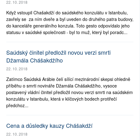
22. 10. 2018
Když vstoupil Chašakdží do saúdského konzulátu v Istanbulu,
zavřely se za ním dveře a byl uveden do druhého patra budovy,
do kanceláře generálního konzula. Toto gesto odpovídalo jeho
statusu v saúdské společnosti - byl to muž, který byl poradc...
Saúdský činitel předložil novou verzi smrti
Džamála Chášakdžího
22. 10. 2018
Zatímco Saúdská Arábie čelí sílící mezinárodní skepsi ohledně
příběhu o smrti novináře Džamála Chášakdžího, vysoce
postavený vládní činitel předložil novou verzi smrti na saúdském
konzulátu v Istanbulu, která v klíčových bodech protiřečí
předchoz...
Cena a důsledky kauzy Chášakdží
22. 10. 2018