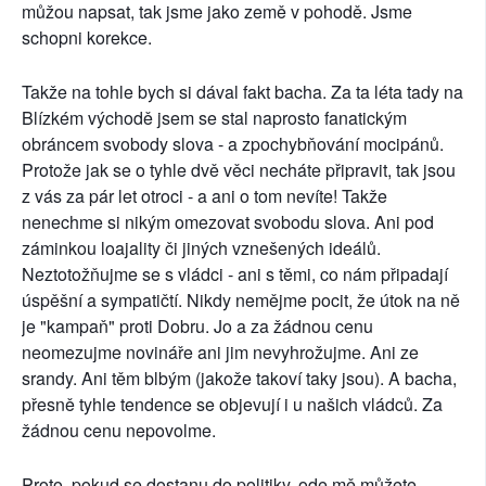
můžou napsat, tak jsme jako země v pohodě. Jsme
schopni korekce.
Takže na tohle bych si dával fakt bacha. Za ta léta tady na
Blízkém východě jsem se stal naprosto fanatickým
obráncem svobody slova - a zpochybňování mocipánů.
Protože jak se o tyhle dvě věci necháte připravit, tak jsou
z vás za pár let otroci - a ani o tom nevíte! Takže
nenechme si nikým omezovat svobodu slova. Ani pod
záminkou loajality či jiných vznešených ideálů.
Neztotožňujme se s vládci - ani s těmi, co nám připadají
úspěšní a sympatičtí. Nikdy nemějme pocit, že útok na ně
je "kampaň" proti Dobru. Jo a za žádnou cenu
neomezujme novináře ani jim nevyhrožujme. Ani ze
srandy. Ani těm blbým (jakože takoví taky jsou). A bacha,
přesně tyhle tendence se objevují i u našich vládců. Za
žádnou cenu nepovolme.
Proto, pokud se dostanu do politiky, ode mě můžete