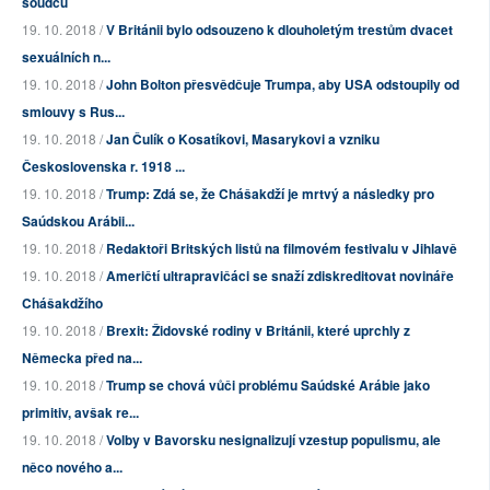
soudců
19. 10. 2018 /
V Británii bylo odsouzeno k dlouholetým trestům dvacet
sexuálních n...
19. 10. 2018 /
John Bolton přesvědčuje Trumpa, aby USA odstoupily od
smlouvy s Rus...
19. 10. 2018 /
Jan Čulík o Kosatíkovi, Masarykovi a vzniku
Československa r. 1918 ...
19. 10. 2018 /
Trump: Zdá se, že Chášakdží je mrtvý a následky pro
Saúdskou Arábii...
19. 10. 2018 /
Redaktoři Britských listů na filmovém festivalu v Jihlavě
19. 10. 2018 /
Američtí ultrapravičáci se snaží zdiskreditovat novináře
Chášakdžího
19. 10. 2018 /
Brexit: Židovské rodiny v Británii, které uprchly z
Německa před na...
19. 10. 2018 /
Trump se chová vůči problému Saúdské Arábie jako
primitiv, avšak re...
19. 10. 2018 /
Volby v Bavorsku nesignalizují vzestup populismu, ale
něco nového a...