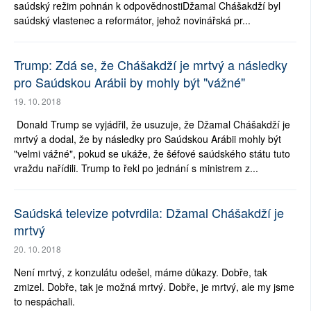
saúdský režim pohnán k odpovědnostiDžamal Chášakdží byl
saúdský vlastenec a reformátor, jehož novinářská pr...
Trump: Zdá se, že Chášakdží je mrtvý a následky
pro Saúdskou Arábii by mohly být "vážné"
19. 10. 2018
Donald Trump se vyjádřil, že usuzuje, že Džamal Chášakdží je
mrtvý a dodal, že by následky pro Saúdskou Arábii mohly být
"velmi vážné", pokud se ukáže, že šéfové saúdského státu tuto
vraždu nařídili. Trump to řekl po jednání s ministrem z...
Saúdská televize potvrdila: Džamal Chášakdží je
mrtvý
20. 10. 2018
Není mrtvý, z konzulátu odešel, máme důkazy. Dobře, tak
zmizel. Dobře, tak je možná mrtvý. Dobře, je mrtvý, ale my jsme
to nespáchali.