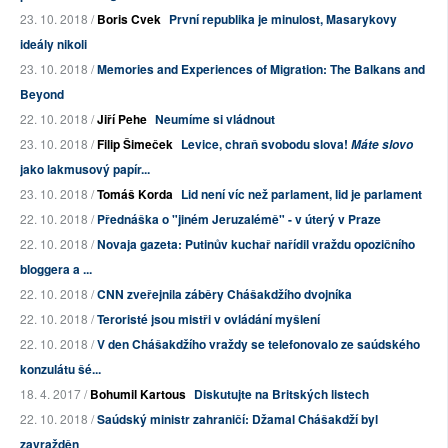
23. 10. 2018 /
Boris Cvek
První republika je minulost, Masarykovy
ideály nikoli
23. 10. 2018 /
Memories and Experiences of Migration: The Balkans and
Beyond
22. 10. 2018 /
Jiří Pehe
Neumíme si vládnout
23. 10. 2018 /
Filip Šimeček
Levice, chraň svobodu slova!
Máte slovo
jako lakmusový papír...
23. 10. 2018 /
Tomáš Korda
Lid není víc než parlament, lid je parlament
22. 10. 2018 /
Přednáška o "jiném Jeruzalémě" - v úterý v Praze
22. 10. 2018 /
Novaja gazeta: Putinův kuchař nařídil vraždu opozičního
bloggera a ...
22. 10. 2018 /
CNN zveřejnila záběry Chášakdžího dvojníka
22. 10. 2018 /
Teroristé jsou mistři v ovládání myšlení
22. 10. 2018 /
V den Chášakdžího vraždy se telefonovalo ze saúdského
konzulátu šé...
18. 4. 2017 /
Bohumil Kartous
Diskutujte na Britských listech
22. 10. 2018 /
Saúdský ministr zahraničí: Džamal Chášakdží byl
zavražděn