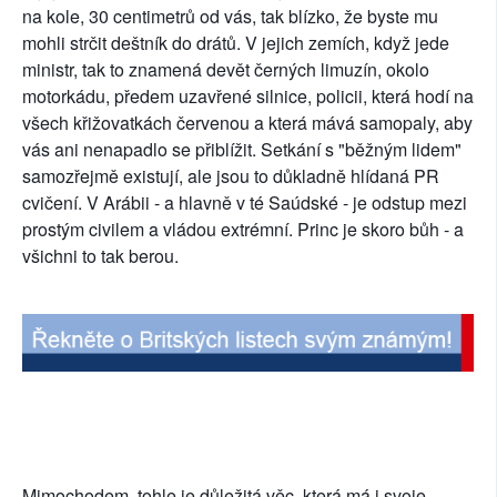
na kole, 30 centimetrů od vás, tak blízko, že byste mu
mohli strčit deštník do drátů. V jejich zemích, když jede
ministr, tak to znamená devět černých limuzín, okolo
motorkádu, předem uzavřené silnice, policii, která hodí na
všech křižovatkách červenou a která mává samopaly, aby
vás ani nenapadlo se přiblížit. Setkání s "běžným lidem"
samozřejmě existují, ale jsou to důkladně hlídaná PR
cvičení. V Arábii - a hlavně v té Saúdské - je odstup mezi
prostým civilem a vládou extrémní. Princ je skoro bůh - a
všichni to tak berou.
Mimochodem, tohle je důležitá věc, která má i svoje