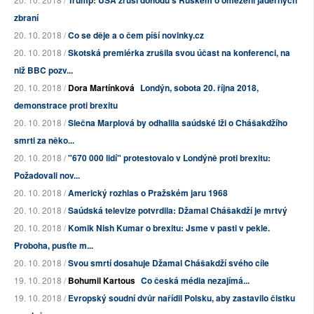
Trump: USA zruší dohodu s Ruskem o omezení jaderných
zbraní
20. 10. 2018 /
Co se děje a o čem píší novinky.cz
20. 10. 2018 /
Skotská premiérka zrušila svou účast na konferenci, na
niž BBC pozv...
20. 10. 2018 /
Dora Martínková
Londýn, sobota 20. října 2018,
demonstrace proti brexitu
20. 10. 2018 /
Slečna Marplová by odhalila saúdské lži o Chášakdžího
smrti za něko...
20. 10. 2018 /
"670 000 lidí" protestovalo v Londýně proti brexitu:
Požadovali nov...
20. 10. 2018 /
Americký rozhlas o Pražském jaru 1968
20. 10. 2018 /
Saúdská televize potvrdila: Džamal Chášakdží je mrtvý
20. 10. 2018 /
Komik Nish Kumar o brexitu: Jsme v pasti v pekle.
Proboha, pusťte m...
20. 10. 2018 /
Svou smrtí dosahuje Džamal Chášakdží svého cíle
19. 10. 2018 /
Bohumil Kartous
Co česká média nezajímá...
19. 10. 2018 /
Evropský soudní dvůr nařídil Polsku, aby zastavilo čistku