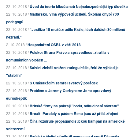
22. 10. 2018 /
Úvod do teorie blbců aneb Nejnebezpečnější typ člověka
22. 10. 2018 /
Maďarsko: Vlna výpovědí učitelů. Školám chybí 700
pedagogů
22. 10. 2018 /
"Jestliže 18 mužů zradilo Krále, těch dalších 30 miliónů
nezradí."
2. 10. 2018 /
Hospodaření OSBL v září 2018
22. 10. 2018 /
Polsko: Strana Právo a spravedlnost ztratila v
komunálních volbách ...
22. 10. 2018 /
Salvini zlehčil snížení ratingu Itálie, řekl že výhled je
"stabilní"
22. 10. 2018 /
S Chášakždím zemřel světový pořádek
22. 10. 2018 /
Problém s Jeremy Corbynem: Je to opravdový
euroskeptik
22. 10. 2018 /
Britské firmy na pokraji "bodu, odkud není návratu"
22. 10. 2018 /
Brexit: Paralely s pádem Říma jsou až příliš zřejmé
22. 10. 2018 /
Čína rozšiřuje propagandistickou kampaň na americké
vnitrozemí
22. 10. 2018 /
Saúdský činitel předložil novou verzi smrti Džamála