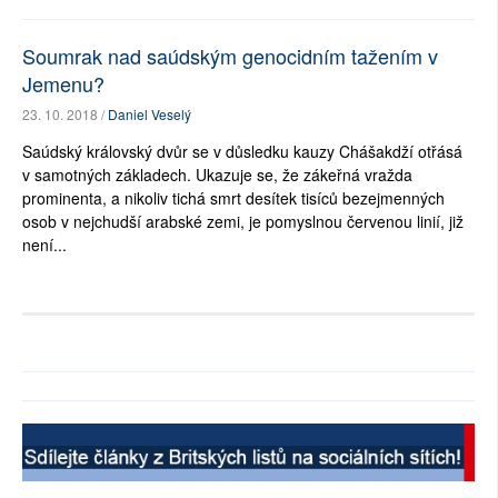
Soumrak nad saúdským genocidním tažením v
Jemenu?
23. 10. 2018 /
Daniel Veselý
Saúdský královský dvůr se v důsledku kauzy Chášakdží otřásá
v samotných základech. Ukazuje se, že zákeřná vražda
prominenta, a nikoliv tichá smrt desítek tisíců bezejmenných
osob v nejchudší arabské zemi, je pomyslnou červenou linií, již
není...