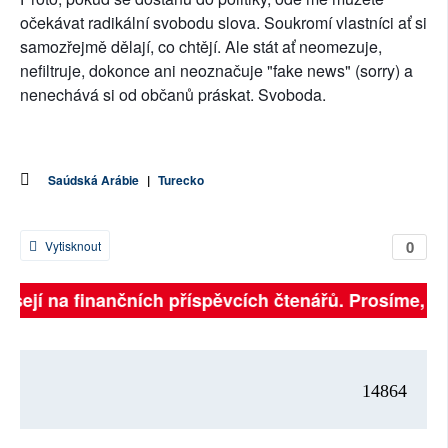
očekávat radikální svobodu slova. Soukromí vlastníci ať si
samozřejmě dělají, co chtějí. Ale stát ať neomezuje,
nefiltruje, dokonce ani neoznačuje "fake news" (sorry) a
nenechává si od občanů práskat. Svoboda.
Saúdská Arábie
|
Turecko
0
Vytisknout
isejí na finančních příspěvcích čtenářů. Prosíme, přis
14864