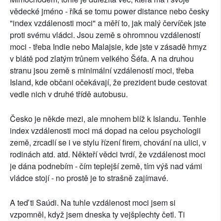
vědecké jméno - říká se tomu power distance nebo česky
"index vzdálenosti moci" a měří to, jak malý červíček jste
proti svému vládci. Jsou země s ohromnou vzdáleností
moci - třeba Indie nebo Malajsie, kde jste v zásadě hmyz
v blátě pod zlatým trůnem velkého Šéfa. A na druhou
stranu jsou země s minimální vzdáleností moci, třeba
Island, kde občani očekávají, že prezident bude cestovat
vedle nich v druhé třídě autobusu.
Česko je někde mezi, ale mnohem blíž k Islandu. Tenhle
index vzdálenosti moci má dopad na celou psychologii
země, zrcadlí se i ve stylu řízení firem, chování na ulici, v
rodinách atd. atd. Někteří vědci tvrdí, že vzdálenost moci
je dána podnebím - čím teplejší země, tím výš nad vámi
vládce stojí - no prostě je to strašně zajímavé.
A teď ti Saúdi. Na tuhle vzdálenost moci jsem si
vzpomněl, když jsem dneska ty vejšplechty četl. Ti