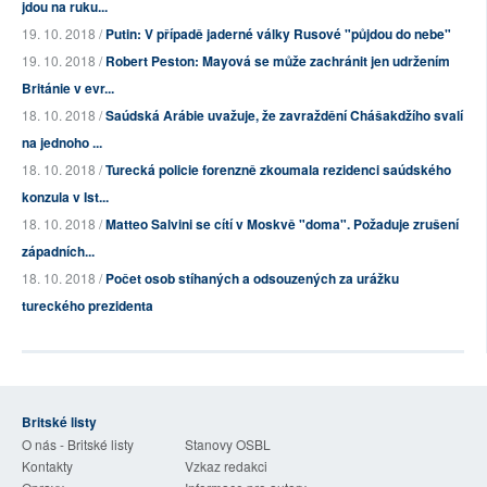
jdou na ruku...
19. 10. 2018 /
Putin: V případě jaderné války Rusové "půjdou do nebe"
19. 10. 2018 /
Robert Peston: Mayová se může zachránit jen udržením
Británie v evr...
18. 10. 2018 /
Saúdská Arábie uvažuje, že zavraždění Chášakdžího svalí
na jednoho ...
18. 10. 2018 /
Turecká policie forenzně zkoumala rezidenci saúdského
konzula v Ist...
18. 10. 2018 /
Matteo Salvini se cítí v Moskvě "doma". Požaduje zrušení
západních...
18. 10. 2018 /
Počet osob stíhaných a odsouzených za urážku
tureckého prezidenta
Britské listy
O nás - Britské listy
Stanovy OSBL
Kontakty
Vzkaz redakci