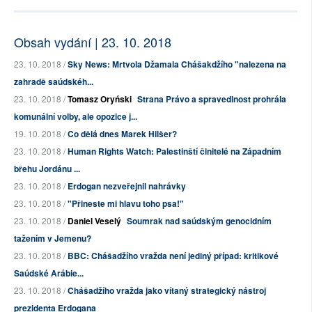
Obsah vydání | 23. 10. 2018
23. 10. 2018 /
Sky News: Mrtvola Džamala Chášakdžího "nalezena na
zahradě saúdskéh...
23. 10. 2018 /
Tomasz Oryński
Strana Právo a spravedlnost prohrála
komunální volby, ale opozice j...
19. 10. 2018 /
Co dělá dnes Marek Hilšer?
23. 10. 2018 /
Human Rights Watch: Palestinští činitelé na Západním
břehu Jordánu ...
23. 10. 2018 /
Erdogan nezveřejnil nahrávky
23. 10. 2018 /
"Přineste mi hlavu toho psa!"
23. 10. 2018 /
Daniel Veselý
Soumrak nad saúdským genocidním
tažením v Jemenu?
23. 10. 2018 /
BBC: Chášadžího vražda není jediný případ: kritikové
Saúdské Arábie...
23. 10. 2018 /
Chášadžího vražda jako vítaný strategický nástroj
prezidenta Erdogana