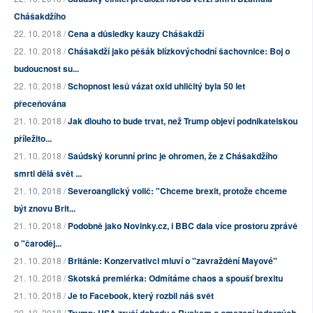
Chášakdžího
22. 10. 2018 /
Cena a důsledky kauzy Chášakdží
22. 10. 2018 /
Chášakdží jako pěšák blízkovýchodní šachovnice: Boj o
budoucnost su...
22. 10. 2018 /
Schopnost lesů vázat oxid uhličitý byla 50 let
přeceňována
21. 10. 2018 /
Jak dlouho to bude trvat, než Trump objeví podnikatelskou
příležito...
21. 10. 2018 /
Saúdský korunní princ je ohromen, že z Chášakdžího
smrti dělá svět ...
21. 10. 2018 /
Severoanglický volič: "Chceme brexit, protože chceme
být znovu Brit...
21. 10. 2018 /
Podobně jako Novinky.cz, i BBC dala více prostoru zprávě
o "čaroděj...
21. 10. 2018 /
Británie: Konzervativci mluví o "zavraždění Mayové"
21. 10. 2018 /
Skotská premiérka: Odmítáme chaos a spoušť brexitu
21. 10. 2018 /
Je to Facebook, který rozbil náš svět
20. 10. 2018 /