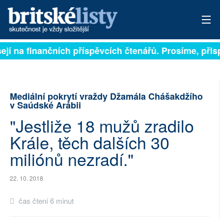
ejí na finančních příspěvcích čtenářů. Prosíme, přispě
PŘIHLÁSIT
AKTUÁLNÍ VYDÁNÍ
Mediální pokrytí vraždy Džamála Chášakdžího
ARCHIV
v Saúdské Arábii
"Jestliže 18 mužů zradilo
ROZHOVORY
Krále, těch dalších 30
TÉMATA
miliónů nezradí."
NEJČTENĚJŠÍ ZA 7 DNÍ
22. 10. 2018
AUTOŘI
čas čtení 6 minut
PŘÍSPĚVKY NA PROVOZ