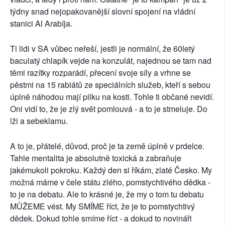
týdny snad nejopakovanější slovní spojení na vládní
stanici Al Arabíja.
Ti lidi v SA vůbec neřeší, jestli je normální, že 60letý
baculatý chlapík vejde na konzulát, najednou se tam nad
těmi razítky rozparádí, přecení svoje síly a vrhne se
pěstmi na 15 rabiátů ze speciálních služeb, kteří s sebou
úplně náhodou mají pilku na kosti. Tohle ti občané nevidí.
Oni vidí to, že je zlý svět pomlouvá - a to je stmeluje. Do
lži a sebeklamu.
A to je, přátelé, důvod, proč je ta země úplně v prdelce.
Tahle mentalita je absolutně toxická a zabraňuje
jakémukoli pokroku. Každý den si říkám, zlaté Česko. My
možná máme v čele státu zlého, pomstychtivého dědka -
to je na debatu. Ale to krásné je, že my o tom tu debatu
MŮŽEME vést. My SMÍME říct, že je to pomstychtivý
dědek. Dokud tohle smíme říct - a dokud to novináři