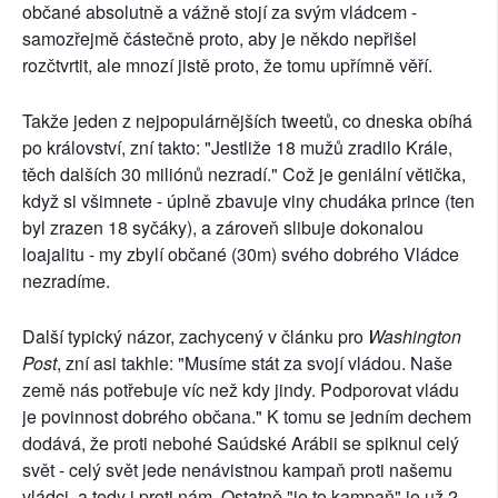
občané absolutně a vážně stojí za svým vládcem -
samozřejmě částečně proto, aby je někdo nepřišel
rozčtvrtit, ale mnozí jistě proto, že tomu upřímně věří.
Takže jeden z nejpopulárnějších tweetů, co dneska obíhá
po království, zní takto: "Jestliže 18 mužů zradilo Krále,
těch dalších 30 miliónů nezradí." Což je geniální větička,
když si všimnete - úplně zbavuje viny chudáka prince (ten
byl zrazen 18 syčáky), a zároveň slibuje dokonalou
loajalitu - my zbylí občané (30m) svého dobrého Vládce
nezradíme.
Další typický názor, zachycený v článku pro
Washington
Post
, zní asi takhle: "Musíme stát za svojí vládou. Naše
země nás potřebuje víc než kdy jindy. Podporovat vládu
je povinnost dobrého občana." K tomu se jedním dechem
dodává, že proti nebohé Saúdské Arábii se spiknul celý
svět - celý svět jede nenávistnou kampaň proti našemu
vládci, a tedy i proti nám. Ostatně "je to kampaň" je už 2