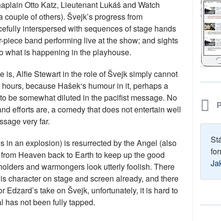
haplain Otto Katz, Lieutenant Luká
š
and Watch
a couple of others).
Š
vejk’s progress from
urcefully interspersed with sequences of stage hands
ur-piece band performing live at the show; and sights
to what is happening in the playhouse.
is, Alfie Stewart in the role of
Š
vejk simply cannot
two hours, because Ha
šek‘
s humour in it, perhaps a
s to be somewhat diluted in the pacifist message. No
P
nd efforts are, a comedy that does not entertain well
ssage very far.
St
s in an explosion) is resurrected by the Angel (also
for
 from Heaven back to Earth to keep up the good
Ja
lders and warmongers look utterly foolish. There
is character on stage and screen already, and there
or Edzard’s take on
Š
vejk, unfortunately, it is hard to
al has not been fully tapped.