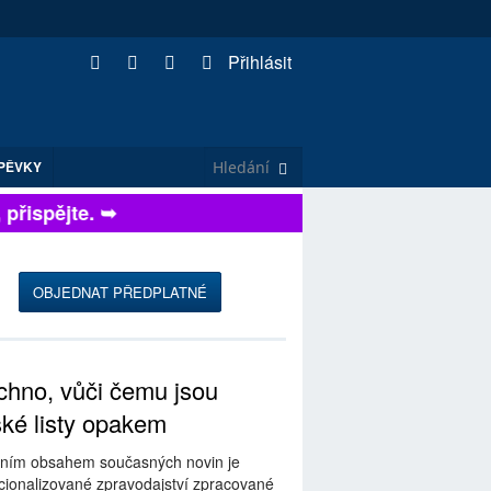
Přihlásit
PĚVKY
řispějte. ➥
OBJEDNAT PŘEDPLATNÉ
hno, vůči čemu jsou
ské listy opakem
ním obsahem současných novin je
ionalizované zpravodajství zpracované