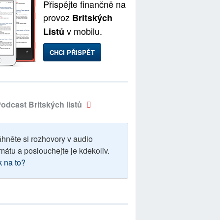
Přispějte finančně na
provoz
Britských
v mobilu.
Listů
CHCI PŘISPĚT
odcast Britských listů
áhněte si rozhovory v audio
mátu a poslouchejte je kdekoliv.
k na to?