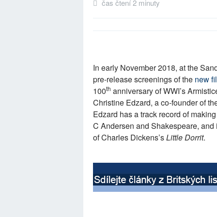
čas čtení 2 minuty
In early November 2018, at the San
pre-release screenings of the
new fi
th
100
anniversary of WWI’s Armistice
Christine Edzard, a co-founder of th
Edzard has a track record of making 
C Andersen and Shakespeare, and is
of Charles Dickens’s
Little Dorrit
.