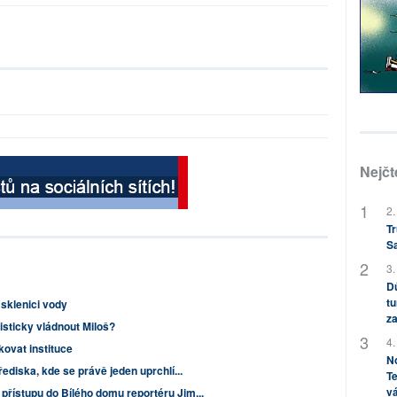
Nejčt
2.
Tr
S
3.
Dů
tu
 sklenici vody
za
isticky vládnout Miloš?
4.
ovat instituce
No
ediska, kde se právě jeden uprchlí...
Te
vá
přístupu do Bílého domu reportéru Jim...