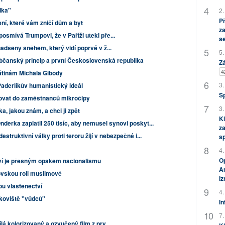
lka"
2.
P
í, které vám zničí dům a byt
za
smívá Trumpovi, že v Paříži utekl pře...
s
adšeny sněhem, který vidí poprvé v ž...
5.
bčanský princip a první Československá republika
Zá
4
tinám Michala Gibody
3.
Paderlíkův humanistický ideál
S
ovat do zaměstnanců mikročipy
3.
a, jakou znám, a chci ji zpět
Kl
nderka zaplatil 250 tisíc, aby nemusel synovi poskyt...
za
estruktivní války proti teroru žijí v nebezpečné i...
s
4.
Op
í je přesným opakem nacionalismu
Am
rovskou roli muslimové
i
ou vlastenectví
4.
skoviště "vůdců"
In
7.
á kolorizovaný a ozvučený film z prv...