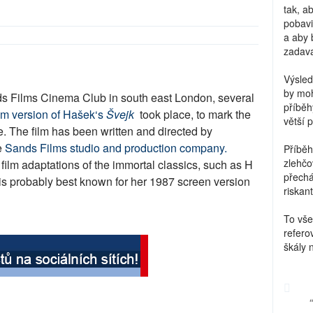
tak, a
pobavi
a aby 
zadava
Výsled
by moh
ds Films Cinema Club in south east London, several
příběh
lm version of Ha
šek‘
s
Š
vejk
took place, to mark the
větší 
. The film has been written and directed by
e
Sands Films studio and production company
.
Příběh
zlehčo
film adaptations of the immortal classics, such as H
přechá
 probably best known for her 1987 screen version
riskant
To vše
refero
škály 