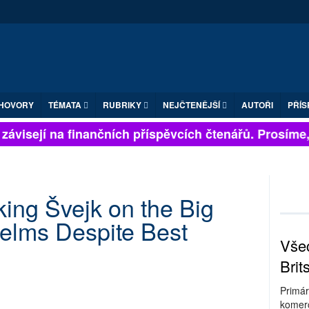
HOVORY
TÉMATA
RUBRIKY
NEJČTENĚJŠÍ
AUTOŘI
PŘÍS
ávisejí na finančních příspěvcích čtenářů. Prosíme, p
ing Švejk on the Big
lms Despite Best
Všec
Brit
Primár
komerc