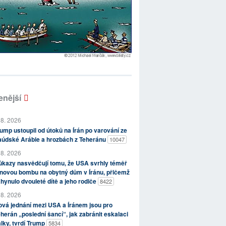
enější
 8. 2026
ump ustoupil od útoků na Írán po varování ze
aúdské Arábie a hrozbách z Teheránu
10047
 8. 2026
kazy nasvědčují tomu, že USA svrhly téměř
novou bombu na obytný dům v Íránu, přičemž
hynulo dvouleté dítě a jeho rodiče
8422
 8. 2026
vá jednání mezi USA a Íránem jsou pro
herán „poslední šancí“, jak zabránit eskalaci
lky, tvrdí Trump
5834