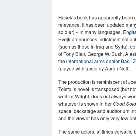
Ha
šek‘
s book has apparently been c
relevance. It has been updated many
soldier) – in many languages,
Engli
Š
vejk pronounces indictment not onl
(such as those in Iraq and Syria), do
of Tony Blair, George W. Bush, Ala
the
international arms dealer Basil 
(played with gusto by Aaron Neil).
The production is reminiscent of Joe
Tolstoi’s novel is transposed (but no
well for Wright, does not always wo
whatever is shown in her
Good Sold
space, backstage and auditorium inc
and the viewer has only very few opti
The same actors, at times versatile b