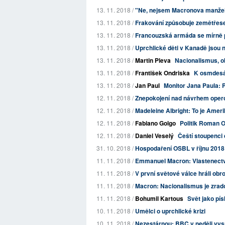
13. 11. 2018 /
"Ne, nejsem Macronova manže
13. 11. 2018 /
Frakování způsobuje zemětřesen
13. 11. 2018 /
Francouzská armáda se mírně po
13. 11. 2018 /
Uprchlické děti v Kanadě jsou n
13. 11. 2018 /
Martin Pleva
Nacionalismus, o
13. 11. 2018 /
František Ondriska
K osmdesá
13. 11. 2018 /
Jan Paul
Monitor Jana Paula: 
12. 11. 2018 /
Znepokojení nad návrhem oper
12. 11. 2018 /
Madeleine Albright: To je Amerik
12. 11. 2018 /
Fabiano Golgo
Politik Roman O
12. 11. 2018 /
Daniel Veselý
Čeští stoupenci d
31. 10. 2018 /
Hospodaření OSBL v říjnu 2018
11. 11. 2018 /
Emmanuel Macron: Vlastenectv
11. 11. 2018 /
V první světové válce hráli ob
11. 11. 2018 /
Macron: Nacionalismus je zrad
11. 11. 2018 /
Bohumil Kartous
Svět jako pí
10. 11. 2018 /
Umělci o uprchlické krizi
10. 11. 2018 /
Nezestárnou: BBC v neděli vysíl