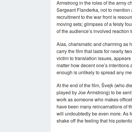
Armstrong in the roles of the army c
Sergeant Flanderka, not to mention 
recruitment to the war front is reso
moving sets; glimpses of a feisty fo
of the audience’s involved reaction 
Alas, charismatic and charming as he 
carry the film that lasts for nearly 
victim to translation issues, appear
matter how decent one’s intentions a
enough is unlikely to spread any me
At the end of the film,
Š
vejk (who die
played by Joe Armstrong) to be sent
work as someone who makes officeho
have been many reincarnations of th
will undoubtedly be even more. As f
shake off the feeling that his potenti