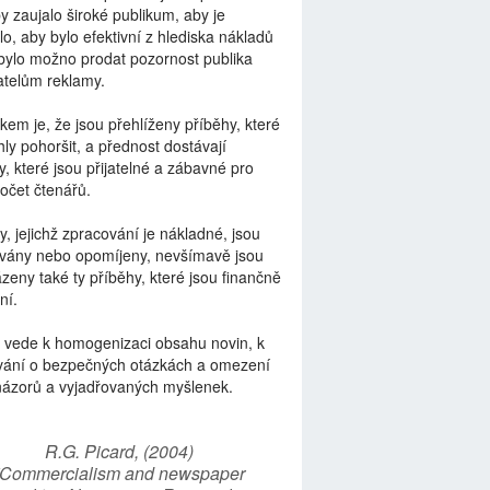
by zaujalo široké publikum, aby je
lo, aby bylo efektivní z hlediska nákladů
bylo možno prodat pozornost publika
telům reklamy.
kem je, že jsou přehlíženy příběhy, které
ly pohoršit, a přednost dostávají
y, které jsou přijatelné a zábavné pro
počet čtenářů.
y, jejichž zpracování je nákladné, jsou
vány nebo opomíjeny, nevšímavě jsou
zeny také ty příběhy, které jsou finančně
ní.
 vede k homogenizaci obsahu novin, k
vání o bezpečných otázkách a omezení
názorů a vyjadřovaných myšlenek.
R.G. Picard, (2004)
“Commercialism and newspaper