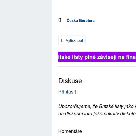
Česká literatura
Vytisknout
Britské listy plně závisejí na fina
Diskuse
Přihlásit
Upozorňujeme, že Britské listy jako 
na diskusní fóra jakémukoliv diskuté
Komentáře