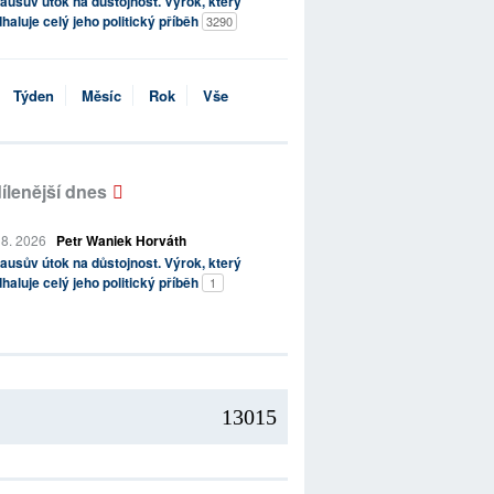
ausův útok na důstojnost. Výrok, který
haluje celý jeho politický příběh
3290
Týden
Měsíc
Rok
Vše
ílenější dnes
 8. 2026
Petr Waniek Horváth
ausův útok na důstojnost. Výrok, který
haluje celý jeho politický příběh
1
13015