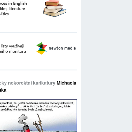
icky nekorektní karikatury
Michaela
áka