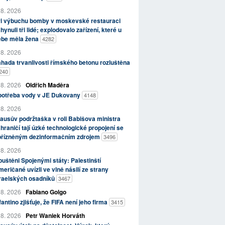
 8. 2026
ři výbuchu bomby v moskevské restauraci
hynuli tři lidé; explodovalo zařízení, které u
ebe měla žena
4282
 8. 2026
hada trvanlivosti římského betonu rozluštěna
240
 8. 2026
Oldřich Maděra
potřeba vody v JE Dukovany
4148
 8. 2026
ausův podržtaška v roli Babišova ministra
hraničí tají úzké technologické propojení se
přízněným dezinformačním zdrojem
3496
 8. 2026
uštěni Spojenými státy: Palestinští
eričané uvízli ve vlně násilí ze strany
zraelských osadníků
3467
 8. 2026
Fabiano Golgo
fantino zjišťuje, že FIFA není jeho firma
3415
 8. 2026
Petr Waniek Horváth