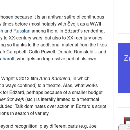
hosen because it is an antiwar satire of continuous
 times before (most notably with
Š
vejk as a WWII
sh
and
Russian
among them. In Edzard’s rendering,
y to XX-century wars, but also to XXI-century ones
ing so thanks to the additional material from the likes
stair Campbell, Colin Powell, Donald Rumsfeld – and
Zaharoff
, who gets an impressive part of his own
 Wright’s 2012 film
Anna Karenina
, in which
t always confined) to a theatre. Alas, what works
rk for Edzard, perhaps because of a smaller budget:
ier Schwejk
(sic!) is literally limited to a theatrical
luded. Talk dominates over action in Edzard’s script
ons in search of variety.
eyond recognition, play different parts (e.g. Joe