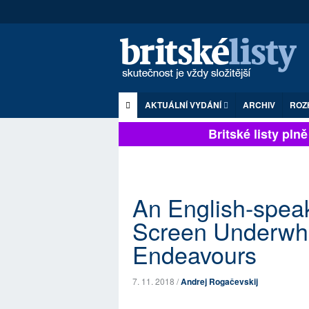
AKTUÁLNÍ VYDÁNÍ
ARCHIV
ROZ
Britské listy plně z
An English-speak
Screen Underwhe
Endeavours
7. 11. 2018 /
Andrej Rogačevskij