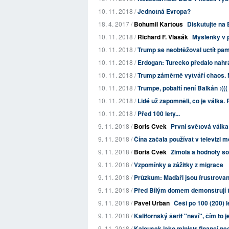
10. 11. 2018 /
Jednotná Evropa?
18. 4. 2017 /
Bohumil Kartous
Diskutujte na 
10. 11. 2018 /
Richard F. Vlasák
Myšlenky v 
10. 11. 2018 /
Trump se neobtěžoval uctít pamá
10. 11. 2018 /
Erdogan: Turecko předalo nahr
10. 11. 2018 /
Trump záměrně vytváří chaos. Ne
10. 11. 2018 /
Trumpe, pobaltí není Balkán :(((
10. 11. 2018 /
Lidé už zapomněli, co je válka. 
10. 11. 2018 /
Před 100 lety...
9. 11. 2018 /
Boris Cvek
První světová válka 
9. 11. 2018 /
Čína začala používat v televizi m
9. 11. 2018 /
Boris Cvek
Zimola a hodnoty so
9. 11. 2018 /
Vzpomínky a zážitky z migrace
9. 11. 2018 /
Průzkum: Maďaři jsou frustrovan
9. 11. 2018 /
Před Bílým domem demonstrují tis
9. 11. 2018 /
Pavel Urban
Češi po 100 (200) 
9. 11. 2018 /
Kalifornský šerif "neví", čím to j
9. 11. 2018 /
Kalousek jako ministr financí nec