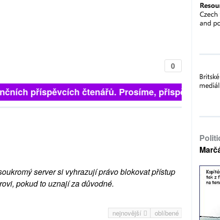
0
nčních příspěvcích čtenářů. Prosíme, přispějte. ➥
Polit
Marč
soukromý server si vyhrazují právo blokovat přístup
rovi, pokud to uznají za důvodné.
nejnovější
oblíbené