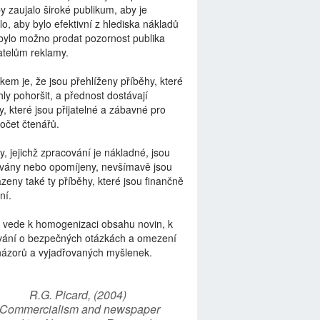
by zaujalo široké publikum, aby je
lo, aby bylo efektivní z hlediska nákladů
bylo možno prodat pozornost publika
telům reklamy.
kem je, že jsou přehlíženy příběhy, které
ly pohoršit, a přednost dostávají
y, které jsou přijatelné a zábavné pro
počet čtenářů.
y, jejichž zpracování je nákladné, jsou
vány nebo opomíjeny, nevšímavě jsou
zeny také ty příběhy, které jsou finančně
ní.
 vede k homogenizaci obsahu novin, k
vání o bezpečných otázkách a omezení
názorů a vyjadřovaných myšlenek.
R.G. Picard, (2004)
“Commercialism and newspaper