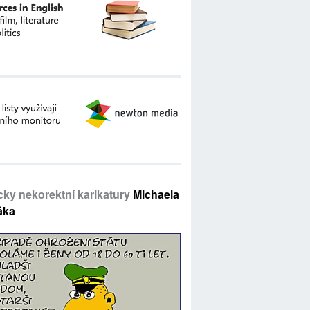
icky nekorektní karikatury
Michaela
áka