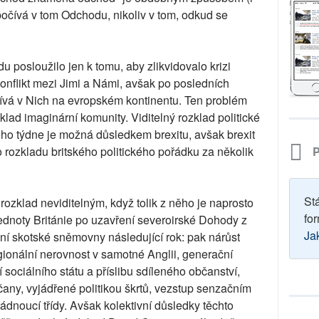
očívá v tom Odchodu, nikoliv v tom, odkud se
 posloužilo jen k tomu, aby zlikvidovalo krizi
konflikt mezi Jimi a Námi, avšak po posledních
ívá v Nich na evropském kontinentu. Ten problém
zklad imaginární komunity. Viditelný rozklad politické
ho týdne je možná důsledkem brexitu, avšak brexit
P
rozkladu britského politického pořádku za několik
St
rozklad neviditelným, když tolik z něho je naprosto
for
jednoty Británie po uzavření severoirské Dohody z
Ja
ní skotské sněmovny následující rok: pak nárůst
ionální nerovnost v samotné Anglii, generační
 sociálního státu a příslibu sdíleného občanství,
any, vyjádřené politikou škrtů, vezstup senzačním
dnoucí třídy. Avšak kolektivní důsledky těchto