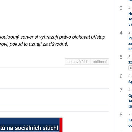
4.
No
Te
vá
2.
soukromý server si vyhrazují právo blokovat přístup
P
rovi, pokud to uznají za důvodné.
za
s
5.
nejnovější
oblíbené
Zá
4
3.
S
4.
Op
Am
i
7.
Kl
od