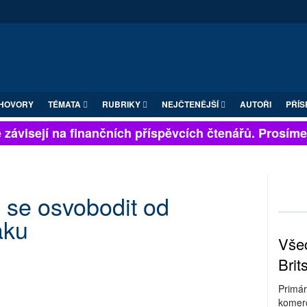
HOVORY
TÉMATA
RUBRIKY
NEJČTENĚJŠÍ
AUTOŘI
PŘÍS
závisejí na finančních příspěvcích čtenářů. Prosíme, p
 se osvobodit od
aku
Všec
Brit
Primár
komerc