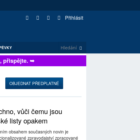
Přihlásit
PĚVKY
řispějte. ➥
OBJEDNAT PŘEDPLATNÉ
hno, vůči čemu jsou
ské listy opakem
ním obsahem současných novin je
ionalizované zpravodajství zpracované