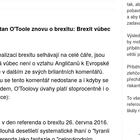
tak, a
pobavi
a aby 
zadava
ntan O'Toole znovu o brexitu: Brexit vůbec
Výsled
by moh
příběh
alizaci brexitu selhávají na celé čáře, jsou
větší 
terá vůbec není o vztahu Angličanů k Evropské
Příběh
e v dalším ze svých brilantních komentářů.
zlehčo
tu se tento komentář nedostane a i kdyby se
přechá
riskant
dem, O'Toolovy úvahy platí stoprocentně i o
ce):
To vše
refero
škály 
ž v den referenda o brexitu 26. června 2016.
ouhá desetiletí systematické lhaní o "tyranii
erenda jako fantazie o "celonárodním