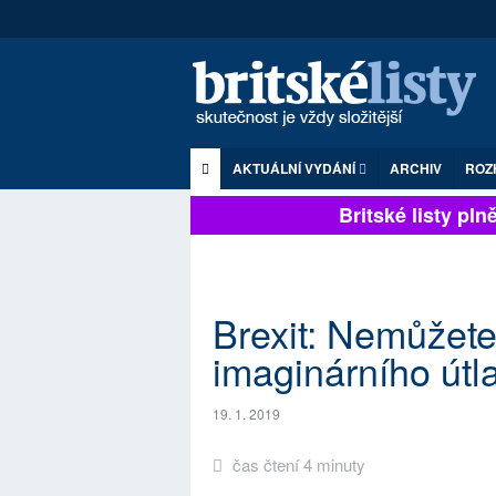
AKTUÁLNÍ VYDÁNÍ
ARCHIV
ROZ
Britské listy plně 
Brexit: Nemůžete
imaginárního útl
19. 1. 2019
čas čtení 4 minuty