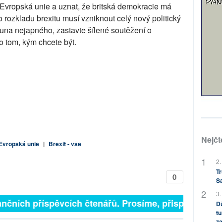
 Evropská unie a uznat, že britská demokracie má
ozkladu brexitu musí vzniknout celý nový politický
una nejapného, zastavte šílené soutěžení o
o tom, kým chcete být.
Nejčt
Evropská unie
|
Brexit - vše
2.
Tr
0
S
3.
nčních příspěvcích čtenářů. Prosíme, přispějte. ➥
Dů
tu
za