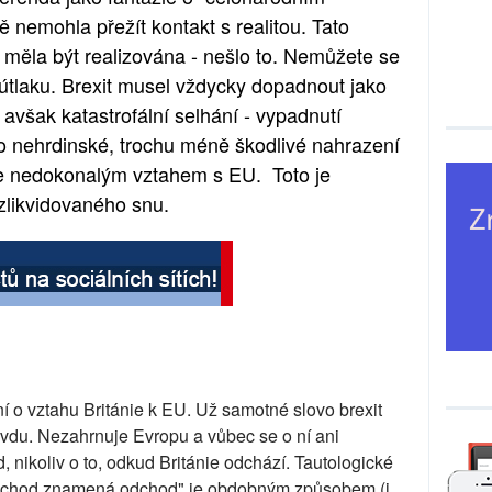
ě nemohla přežít kontakt s realitou. Tato
 měla být realizována - nešlo to. Nemůžete se
 útlaku. Brexit musel vždycky dopadnout jako
avšak katastrofální selhání - vypadnutí
o nehrdinské, trochu méně škodlivé nahrazení
ce nedokonalým vztahem s EU. Toto je
zlikvidovaného snu.
ení o vztahu Británie k EU. Už samotné slovo brexit
vdu. Nezahrnuje Evropu a vůbec se o ní ani
, nikoliv o to, odkud Británie odchází. Tautologické
dchod znamená odchod" je obdobným způsobem (i