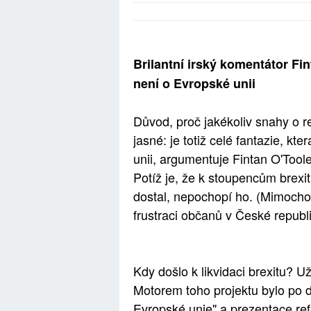
Brilantní irský komentátor Fi
není o Evropské unii
Důvod, proč jakékoliv snahy o re
jasné: je totiž celé fantazie, k
unii, argumentuje Fintan O'Tool
Potíž je, že k stoupencům brexi
dostal, nepochopí ho. (Mimocho
frustraci občanů v České republi
Kdy došlo k likvidaci brexitu? U
Motorem toho projektu bylo po dl
Evropské unie" a prezentace ref