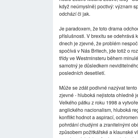
když neúmyslně) poctivý: význam sp
odchází či jak.
Je paradoxem, že toto drama odchodu
příslušnosti. V brexitu se odehrává 
dnech je zjevné, že problém nespoč
spočívá v Nás Britech, jde totiž o ro
třídy ve Westminsteru během minulé
samotný je důsledkem neviditelného 
posledních desetiletí.
Může se zdát podivné nazývat tento 
zjevné - hluboká nejistota ohledně 
Velkého pátku z roku 1998 a vytvoře
anglického nacionalism, hluboká reg
konflikt hodnot a aspirací, ochromení
pohrdání chudými a zranitelnými obč
způsobem požitkářské a klaunské vlá