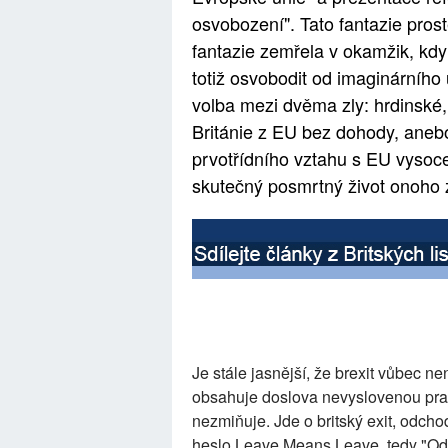
osvobození". Tato fantazie prost
fantazie zemřela v okamžik, kdy
totiž osvobodit od imaginárního
volba mezi dvěma zly: hrdinské, 
Británie z EU bez dohody, aneb
prvotřídního vztahu s EU vyso
skutečný posmrtný život onoho 
Je stále jasnější, že brexit vůbec n
obsahuje doslova nevyslovenou pra
nezmiňuje. Jde o britský exit, odchod
heslo Leave Means Leave, tedy "O