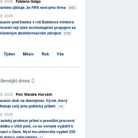
 8. 2026
Fabiano Golgo
fantino zjišťuje, že FIFA není jeho firma
3983
 8. 2026
ausův podržtaška v roli Babišova ministra
hraničí tají úzké technologické propojení se
přízněným dezinformačním zdrojem
3556
Týden
Měsíc
Rok
Vše
ílenější dnes
 8. 2026
Petr Waniek Horváth
ausův útok na důstojnost. Výrok, který
haluje celý jeho politický příběh
146
 8. 2026
raelský profesor přišel o prestižní pracovní
bídku v USA poté, co se veřejně vyjádřil k
tuaci v Gaze. Nyní mu univerzita vyplatí 250
00 dolarů odškodného
21