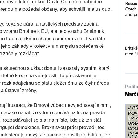
měř neviditelné, dokud David Cameron náhodně
ferendum a požádal občany, aby schválili status quo.
ky, když se pára fantastických představ začíná
 o vztahu Británie k EU, ale je o vztahu Británie k
ního traumatického chaosu směrem ven. Trvá dále
se jeho základy v kolektivním smyslu společenské
i začaly rozkládat.
 skutečnou službu: donutil zastaralý systém, který
mrtelné křeče na veřejnosti. To představení je
 rozkládajícímu se státu složenému ze čtyř národů
Polit
í a ústavní změny.
Marč
ují frustraci, že Britové vůbec nevyjednávají s nimi,
 načase uznat, že v tom spočívá užitečná pravda:
l rozpadávající se stát na místo, kde už ten stát
ungující demokracií. Brexit svou práci provedl: teď
minsteru je mrtvý. Je načase opustit předstírání, že