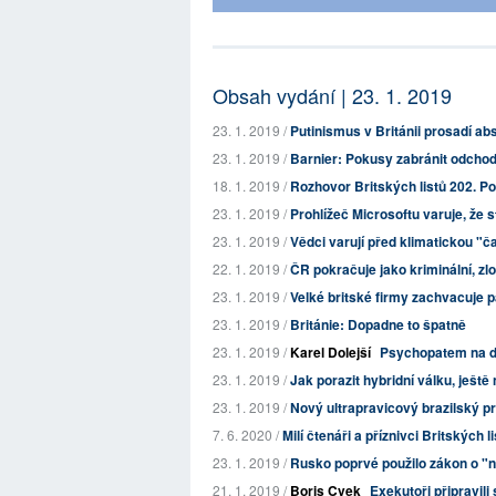
Obsah vydání | 23. 1. 2019
23. 1. 2019 /
Putinismus v Británii prosadí a
23. 1. 2019 /
Barnier: Pokusy zabránit odchod
18. 1. 2019 /
Rozhovor Britských listů 202. Po
23. 1. 2019 /
Prohlížeč Microsoftu varuje, že s
23. 1. 2019 /
Vědci varují před klimatickou "č
22. 1. 2019 /
ČR pokračuje jako kriminální, zlo
23. 1. 2019 /
Velké britské firmy zachvacuje pa
23. 1. 2019 /
Británie: Dopadne to špatně
23. 1. 2019 /
Karel Dolejší
Psychopatem na do
23. 1. 2019 /
Jak porazit hybridní válku, ještě
23. 1. 2019 /
Nový ultrapravicový brazilský 
7. 6. 2020 /
Milí čtenáři a příznivci Britských l
23. 1. 2019 /
Rusko poprvé použilo zákon o "n
21. 1. 2019 /
Boris Cvek
Exekutoři připravili