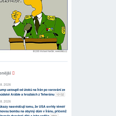
enější
 8. 2026
ump ustoupil od útoků na Írán po varování ze
aúdské Arábie a hrozbách z Teheránu
10132
 8. 2026
kazy nasvědčují tomu, že USA svrhly téměř
novou bombu na obytný dům v Íránu, přičemž
hynulo dvouleté dítě a jeho rodiče
9891