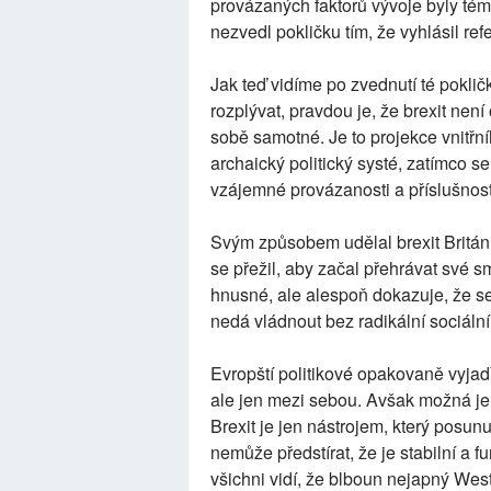
provázaných faktorů vývoje byly té
nezvedl pokličku tím, že vyhlásil re
Jak teď vidíme po zvednutí té poklič
rozplývat, pravdou je, že brexit není
sobě samotné. Je to projekce vnitř
archaický politický systé, zatímco 
vzájemné provázanosti a příslušnost
Svým způsobem udělal brexit Británii
se přežil, aby začal přehrávat své s
hnusné, ale alespoň dokazuje, že se
nedá vládnout bez radikální sociáln
Evropští politikové opakovaně vyjadř
ale jen mezi sebou. Avšak možná je
Brexit je jen nástrojem, který posunu
nemůže předstírat, že je stabilní a f
všichni vidí, že blboun nejapný West