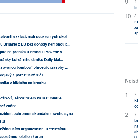
4.
In
3.
Kl
za
s
bsolventi exkluzivních soukromých škol
u Británie z EU bez dohody nemohou b...
jďte na prohlídku Prahou. Provede v...
tránky bulvárního deníku Daily Mai...
asovanou bombou" ohrožující zásoby ...
dějský a parazitický stát
Nejsd
nika z blížícího se brexitu
7.
životí, Hérostratem na last minute
Kl
 než začne
od
prezident ochromen skandálem svého syna
7.
Iz
istů
na
ežádoucích organizacích" k trestnímu...
si
 společnost o bilion korun
0