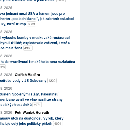
 8. 2026
vá jednání mezi USA a Íránem jsou pro
herán „poslední šancí“, jak zabránit eskalaci
lky, tvrdí Trump
6983
 8. 2026
ři výbuchu bomby v moskevské restauraci
hynuli tři lidé; explodovalo zařízení, které u
ebe měla žena
4363
 8. 2026
hada trvanlivosti římského betonu rozluštěna
328
 8. 2026
Oldřich Maděra
potřeba vody v JE Dukovany
4222
 8. 2026
uštěni Spojenými státy: Palestinští
eričané uvízli ve vlně násilí ze strany
zraelských osadníků
4071
 8. 2026
Petr Waniek Horváth
ausův útok na důstojnost. Výrok, který
haluje celý jeho politický příběh
4004